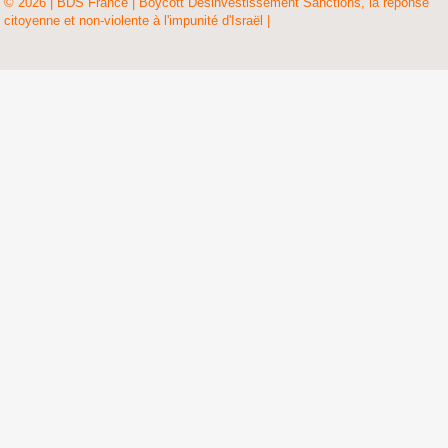
© 2026 | BDS France | Boycott Désinvestissement Sanctions, la réponse
citoyenne et non-violente à l'impunité d'Israël |