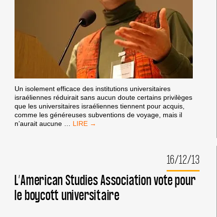
Un isolement efficace des institutions universitaires
israéliennes réduirait sans aucun doute certains privilèges
que les universitaires israéliennes tiennent pour acquis,
comme les généreuses subventions de voyage, mais il
OMAR
n’aurait aucune
…
BARGHOUTI
:
DE
16/12/13
LA
LIBERTÉ
UNIVERSITAIRE
L’American Studies Association vote pour
ET
le boycott universitaire
DU
MOUVEMENT
BDS