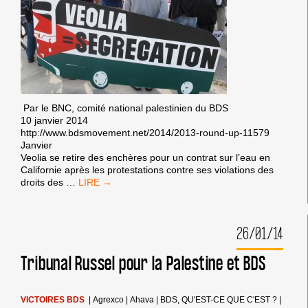
Par le BNC, comité national palestinien du BDS
10 janvier 2014
http://www.bdsmovement.net/2014/2013-round-up-11579
Janvier
Veolia se retire des enchères pour un contrat sur l’eau en
Californie après les protestations contre ses violations des
RÉSUMÉ
droits des
…
DES
SUCCÈS
DU
26/01/14
BDS
EN
2013
Tribunal Russel pour la Palestine et BDS
VICTOIRES BDS
|
Agrexco
|
Ahava
|
BDS, QU'EST-CE QUE C'EST ?
|