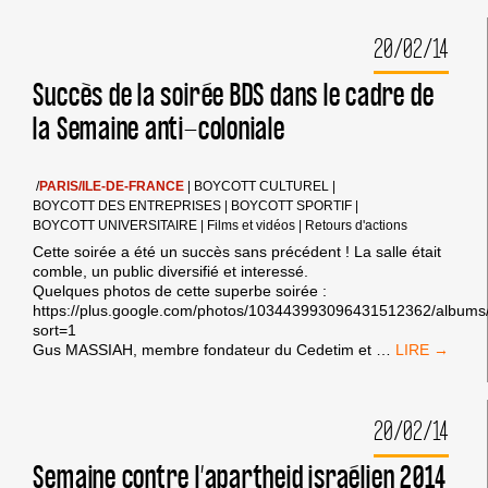
CONTRE
LA
20/02/14
CENSURE
À
L’UNIVERSITÉ
Succès de la soirée BDS dans le cadre de
la Semaine anti-coloniale
/
PARIS/ILE-DE-FRANCE
|
BOYCOTT CULTUREL
|
BOYCOTT DES ENTREPRISES
|
BOYCOTT SPORTIF
|
BOYCOTT UNIVERSITAIRE
|
Films et vidéos
|
Retours d'actions
Cette soirée a été un succès sans précédent ! La salle était
comble, un public diversifié et interessé.
Quelques photos de cette superbe soirée :
https://plus.google.com/photos/103443993096431512362/albu
sort=1
SUCCÈS
Gus MASSIAH, membre fondateur du Cedetim et
…
DE
LA
SOIRÉE
20/02/14
BDS
DANS
LE
Semaine contre l’apartheid israélien 2014
CADRE