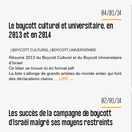
DANS
LE
04/01/14
MONDE
UNIVERSITAIRE
?
Le boycott culturel et universitaire, en
2013 et en 2014
|
BOYCOTT CULTUREL
|
BOYCOTT UNIVERSITAIRE
Résumé 2013 du Boycott Culturel et du Boycott Universitaire
d’Israel
Ce bilan se trouve ici en format pdf
La liste s’allonge de grands artistes du monde entier qui font
LE
des déclarations claires
…
BOYCOTT
CULTUREL
ET
02/01/14
UNIVERSITAIRE,
EN
2013
Les succès de la campagne de boycott
ET
d’Israël malgré ses moyens restreints
EN
2014