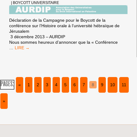
DIRECTEUR
|
BOYCOTT UNIVERSITAIRE
GÉNÉRAL
DE
L’ÉCOLE
Déclaration de la Campagne pour le Boycott de la
POLYTECHNIQUE
conférence sur l’Histoire orale à l’université hébraïque de
Jérusalem
3 décembre 2013 – AURDIP
Nous sommes heureux d’annoncer que la « Conférence
LA
…
CONFÉRENCE
DE
L’UNIVERSITÉ
HÉBRAÏQUE
PREND
DEUX
PAGES:
«
1
2
3
4
5
6
7
8
9
10
11
COUPS
SIGNIFICATIFS
»