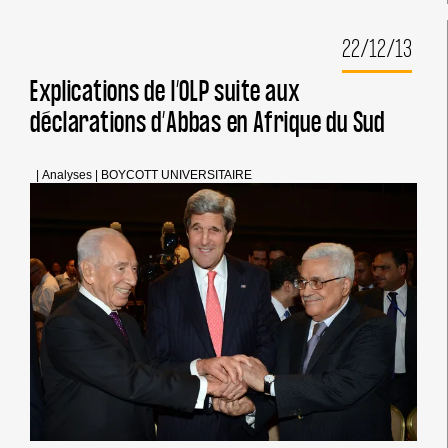
DE
LA
22/12/13
FACULTÉ
DE
SWARTHMORE
Explications de l’OLP suite aux
SE
déclarations d’Abbas en Afrique du Sud
REBELLE
CONTRE
LES
DIRECTIVES
|
Analyses
|
BOYCOTT UNIVERSITAIRE
« ISRAËL »
DE
SA
DIRECTION