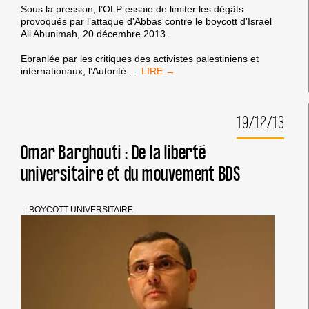
Sous la pression, l’OLP essaie de limiter les dégâts
provoqués par l’attaque d’Abbas contre le boycott d’Israël
Ali Abunimah, 20 décembre 2013.
Ebranlée par les critiques des activistes palestiniens et
EXPLICATIONS
internationaux, l’Autorité
…
DE
L’OLP
SUITE
19/12/13
AUX
DÉCLARATIONS
D’ABBAS
Omar Barghouti : De la liberté
EN
universitaire et du mouvement BDS
AFRIQUE
DU
SUD
|
BOYCOTT UNIVERSITAIRE