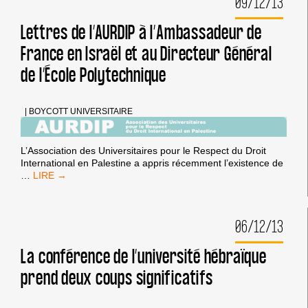
09/12/13
Lettres de l’AURDIP à l’Ambassadeur de
France en Israël et au Directeur Général
de l’École Polytechnique
|
BOYCOTT UNIVERSITAIRE
L’Association des Universitaires pour le Respect du Droit
International en Palestine a appris récemment l’existence de
LETTRES
…
DE
L’AURDIP
À
06/12/13
L’AMBASSADEUR
DE
FRANCE
La conférence de l’université hébraïque
EN
prend deux coups significatifs
ISRAËL
ET
AU