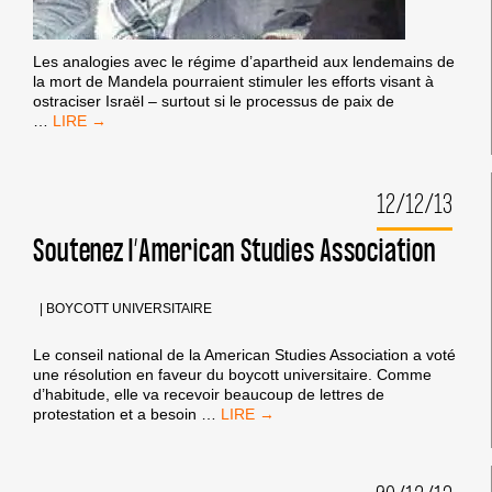
Les analogies avec le régime d’apartheid aux lendemains de
la mort de Mandela pourraient stimuler les efforts visant à
ostraciser Israël – surtout si le processus de paix de
ISRAËL
…
S’APPROCHE
DU
«
12/12/13
POINT
DE
BASCULEMENT
Soutenez l’American Studies Association
»
DE
LA
|
BOYCOTT UNIVERSITAIRE
CAMPAGNE
DE
Le conseil national de la American Studies Association a voté
BOYCOTT
une résolution en faveur du boycott universitaire. Comme
DU
d’habitude, elle va recevoir beaucoup de lettres de
STYLE
SOUTENEZ
protestation et a besoin
…
AFRIQUE
L’AMERICAN
DU
STUDIES
SUD
ASSOCIATION