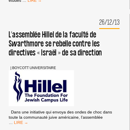
LE
études
…
SUCCÈS
D’UNE
CAMPAGNE
26/12/13
INTERNATIONALE
DE
BOYCOTTAGE
L’assemblée Hillel de la faculté de
INQUIÈTE
Swarthmore se rebelle contre les
ISRAËL
directives « Israël » de sa direction
|
BOYCOTT UNIVERSITAIRE
Dans une initiative qui envoya des ondes de choc dans
toute la communauté juive américaine, l’assemblée
L’ASSEMBLÉE
…
HILLEL