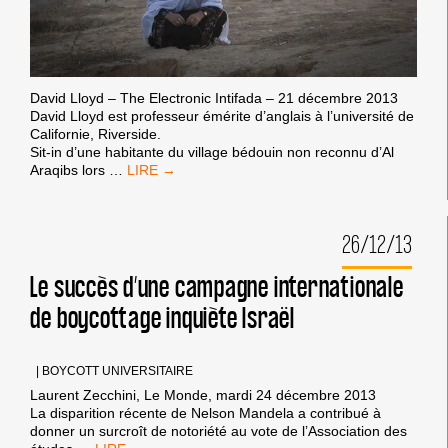
David Lloyd – The Electronic Intifada – 21 décembre 2013
David Lloyd est professeur émérite d’anglais à l’université de
Californie, Riverside.
Sit-in d’une habitante du village bédouin non reconnu d’Al
LE
Araqibs lors
…
CAUCHEMAR
QUI
SE
26/12/13
CACHE
DANS
LE
Le succès d’une campagne internationale
SIONISME
de boycottage inquiète Israël
LIBÉRAL
|
BOYCOTT UNIVERSITAIRE
Laurent Zecchini, Le Monde, mardi 24 décembre 2013
La dis­pa­rition récente de Nelson Mandela a contribué à
donner un sur­croît de noto­riété au vote de l’Association des