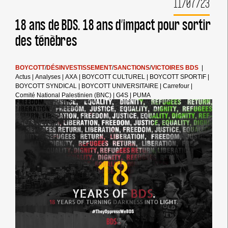
11/07/23
LA
COUPE
DU
18 ans de BDS. 18 ans d’impact pour sortir
MONDE
des ténèbres
DE
FOOTBALL
FÉMININ,
DÉNONCEZ
BOYCOTT
/
DÉSINVESTISSEMENT
/
SANCTIONS
/
VICTOIRES BDS
|
LA
Actus
|
Analyses
|
AXA
|
BOYCOTT CULTUREL
|
BOYCOTT SPORTIF
|
COMPLICITÉ
BOYCOTT SYNDICAL
|
BOYCOTT UNIVERSITAIRE
|
Carrefour
|
DE
Comité National Palestinien (BNC)
|
G4S
|
PUMA
LA
FIFA
ET
DE
PUMA
AVEC
L’APARTHEID
ISRAÉLIEN
!