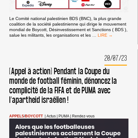
Le Comité national palestinien BDS (BNC), la plus grande
coalition de la société palestinienne qui dirige le mouvement
mondial de Boycott, Désinvestissement et Sanctions ( BDS ),
AGISSEZ
salue les militants, les organisations et les
…
MAINTENANT
CONTRE
CES
20/07/23
ENTREPRISES
QUI
PROFITENT
[Appel à action] Pendant la Coupe du
DU
monde de football féminin, dénoncez la
GÉNOCIDE
DU
complicité de la FIFA et de PUMA avec
PEUPLE
PALESTINIEN
l’apartheid israélien !
APPELS
/
BOYCOTT
|
Actus
|
PUMA
|
Rendez-vous