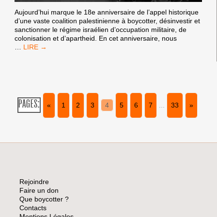
Aujourd’hui marque le 18e anniversaire de l’appel historique
d’une vaste coalition palestinienne à boycotter, désinvestir et
sanctionner le régime israélien d’occupation militaire, de
colonisation et d’apartheid. En cet anniversaire, nous
18
…
ANS
DE
BDS.
18
ANS
D’IMPACT
PAGES:
«
1
2
3
4
5
6
7
...
33
»
POUR
SORTIR
DES
TÉNÈBRES
Rejoindre
Faire un don
Que boycotter ?
Contacts
Mentions Légales