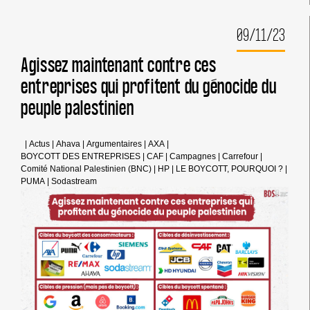
N’AVOIR
AUCUN
09/11/23
PARTENARIAT
AVEC
LE
Agissez maintenant contre ces
FABRICANT
entreprises qui profitent du génocide du
D’ARMES
ISRAÉLIEN
peuple palestinien
ELBIT
SYSTEMS
|
Actus
|
Ahava
|
Argumentaires
|
AXA
|
BOYCOTT DES ENTREPRISES
|
CAF
|
Campagnes
|
Carrefour
|
Comité National Palestinien (BNC)
|
HP
|
LE BOYCOTT, POURQUOI ?
|
PUMA
|
Sodastream