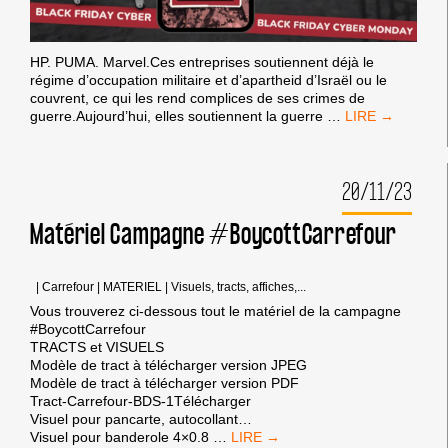
HP. PUMA. Marvel.Ces entreprises soutiennent déjà le
régime d’occupation militaire et d’apartheid d’Israël ou le
couvrent, ce qui les rend complices de ses crimes de
BLACK
guerre.Aujourd’hui, elles soutiennent la guerre
…
FRIDAY
:
BOYCOTTEZ
20/11/23
LES
FACILITATEURS
DU
Matériel Campagne #BoycottCarrefour
GÉNOCIDE
|
Carrefour
|
MATERIEL
|
Visuels, tracts, affiches,...
Vous trouverez ci-dessous tout le matériel de la campagne
#BoycottCarrefour
TRACTS et VISUELS
Modèle de tract à télécharger version JPEG
Modèle de tract à télécharger version PDF
Tract-Carrefour-BDS-1Télécharger
Visuel pour pancarte, autocollant…
MATÉRIEL
Visuel pour banderole 4×0.8
…