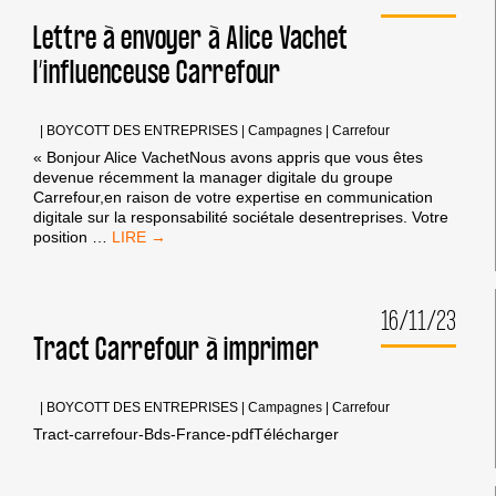
AU
GROUPE
Lettre à envoyer à Alice Vachet
CARREFOUR
l’influenceuse Carrefour
|
BOYCOTT DES ENTREPRISES
|
Campagnes
|
Carrefour
« Bonjour Alice VachetNous avons appris que vous êtes
devenue récemment la manager digitale du groupe
Carrefour,en raison de votre expertise en communication
digitale sur la responsabilité sociétale desentreprises. Votre
LETTRE
position
…
À
ENVOYER
À
16/11/23
ALICE
VACHET
Tract Carrefour à imprimer
L’INFLUENCEUSE
CARREFOUR
|
BOYCOTT DES ENTREPRISES
|
Campagnes
|
Carrefour
Tract-carrefour-Bds-France-pdfTélécharger