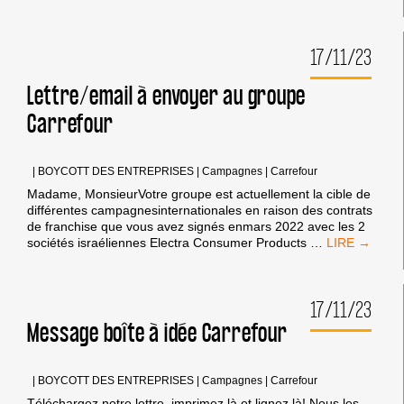
CAMPAGNE
#BOYCOTTCARREFOUR
17/11/23
Lettre/email à envoyer au groupe
Carrefour
|
BOYCOTT DES ENTREPRISES
|
Campagnes
|
Carrefour
Madame, MonsieurVotre groupe est actuellement la cible de
différentes campagnesinternationales en raison des contrats
de franchise que vous avez signés enmars 2022 avec les 2
LETTRE/EMA
sociétés israéliennes Electra Consumer Products
…
À
ENVOYER
AU
17/11/23
GROUPE
CARREFOUR
Message boîte à idée Carrefour
|
BOYCOTT DES ENTREPRISES
|
Campagnes
|
Carrefour
Téléchargez notre lettre, imprimez là et lignez là! Nous les