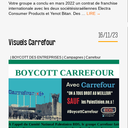
Votre groupe a conclu en mars 2022 un contrat de franchise
internationale avec les deux sociétésisraéliennes Electra
UTILISEZ
Consumer Products et Yenot Bitan. Des
…
CES
EXEMPLES
DE
16/11/23
LETTRES
ET
Visuels Carrefour
ENVOYEZ
LES
AU
|
BOYCOTT DES ENTREPRISES
|
Campagnes
|
Carrefour
PRÉSIDENT
DU
GROUPE
CARREFOUR