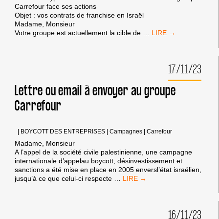
Carrefour face ses actions
Objet : vos contrats de franchise en Israël
Madame, Monsieur
LETTRE
Votre groupe est actuellement la cible de
…
À
ENVOYER
À
17/11/23
CARREFOUR
Lettre ou email à envoyer au groupe
Carrefour
|
BOYCOTT DES ENTREPRISES
|
Campagnes
|
Carrefour
Madame, Monsieur
A l’appel de la société civile palestinienne, une campagne
internationale d’appelau boycott, désinvestissement et
sanctions a été mise en place en 2005 enversl’état israélien,
LETTRE
jusqu’à ce que celui-ci respecte
…
OU
EMAIL
À
16/11/23
ENVOYER