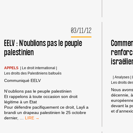
PROFITENT
PAS
AUX
PALESTINIENS
03/11/12
EELV : N’oublions pas le peuple
Comment
palestinien
renforc
israéli
APPELS
|
Le droit international
|
Les droits des Palestiniens bafoués
|
Analyses
|
Communiqué EELV
Les droits de
Nous avons 
N’oublions pas le peuple palestinien
décennie, à
Et rappelons à toute occasion son droit
européenne
légitime à un Etat
devant la po
Pour défendre pacifiquement ce droit, Layli a
et d’annex
brandi un drapeau palestinien le 25 octobre
EELV
dernier,
…
:
N’OUBLIONS