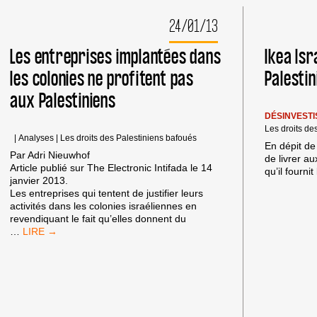
PALESTINIENNE
DU
24/01/13
8
JUIN
Les entreprises implantées dans
Ikea Isr
À
BETHLÉEM
les colonies ne profitent pas
Palestin
aux Palestiniens
DÉSINVEST
Les droits de
|
Analyses
|
Les droits des Palestiniens bafoués
En dépit de 
Par Adri Nieuwhof
de livrer au
Article publié sur The Electronic Intifada le 14
qu’il fournit
janvier 2013.
Les entreprises qui tentent de justifier leurs
activités dans les colonies israéliennes en
revendiquant le fait qu’elles donnent du
LES
…
ENTREPRISES
IMPLANTÉES
DANS
LES
COLONIES
NE