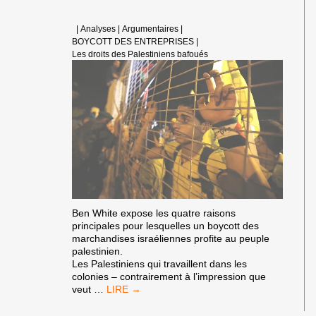
DE
CRIMES
CONTRE
|
Analyses
|
Argumentaires
|
L’HUMANITÉ
BOYCOTT DES ENTREPRISES
|
ET
Les droits des Palestiniens bafoués
DE
GÉNOCIDE
Ben White expose les quatre raisons
principales pour lesquelles un boycott des
marchandises israéliennes profite au peuple
palestinien.
Les Palestiniens qui travaillent dans les
colonies – contrairement à l’impression que
CES
veut
…
BOYCOTTS
QUI