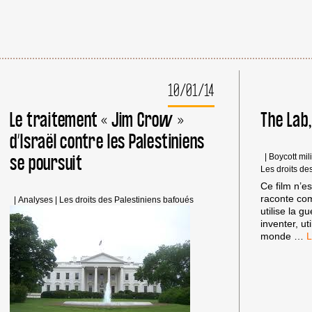
10/01/14
Le traitement « Jim Crow »
The Lab,
d’Israël contre les Palestiniens
se poursuit
|
Boycott mili
Les droits de
Ce film n’es
raconte co
|
Analyses
|
Les droits des Palestiniens bafoués
utilise la g
inventer, u
T
monde
…
L
L
F
Q
D