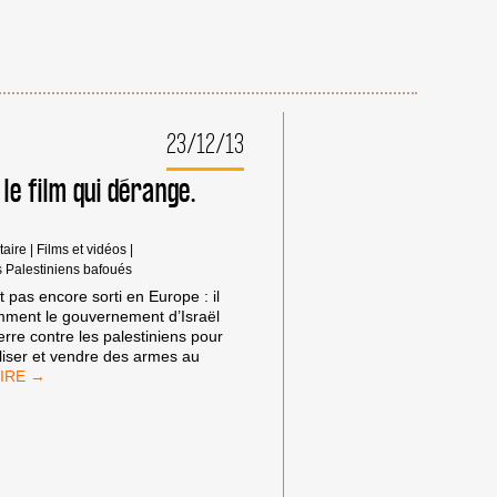
23/12/13
 le film qui dérange.
taire
|
Films et vidéos
|
s Palestiniens bafoués
t pas encore sorti en Europe : il
mment le gouvernement d’Israël
uerre contre les palestiniens pour
tiliser et vendre des armes au
HE
AB,
E
ILM
UI
ÉRANGE.