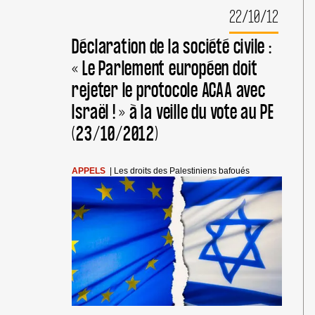
RENDUE »
22/10/12
:
APPEL
Déclaration de la société civile :
DE
LA
« Le Parlement européen doit
PALESTINE
rejeter le protocole ACAA avec
AUX
CITOYENS
Israël ! » à la veille du vote au PE
EUROPÉENS
(23/10/2012)
APPELS
|
Les droits des Palestiniens bafoués