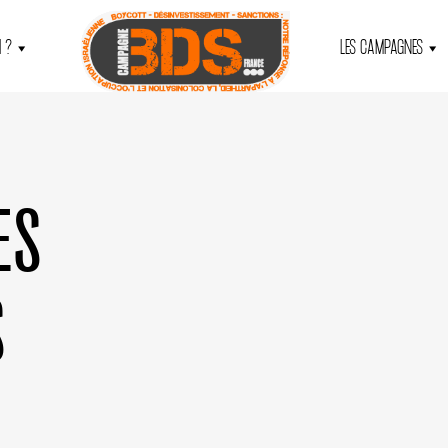
 ?
LES CAMPAGNES
ES
S