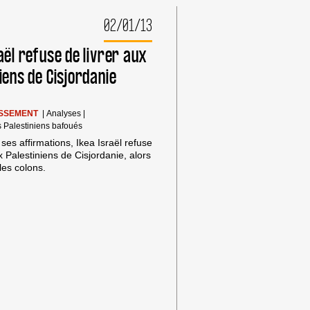
02/01/13
aël refuse de livrer aux
iens de Cisjordanie
ISSEMENT
|
Analyses
|
s Palestiniens bafoués
ses affirmations, Ikea Israël refuse
x Palestiniens de Cisjordanie, alors
 les colons.