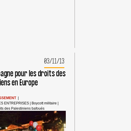
03/11/13
agne pour les droits des
niens en Europe
ISSEMENT
|
ES ENTREPRISES
|
Boycott militaire
|
its des Palestiniens bafoués