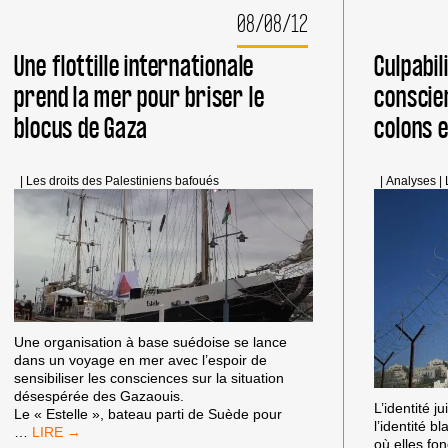
PAS
08/08/12
LE
PEUPLE
PALESTINIEN
Une flottille internationale
Culpabil
prend la mer pour briser le
conscie
blocus de Gaza
colons e
|
Les droits des Palestiniens bafoués
|
Analyses
|
Une organisation à base suédoise se lance
dans un voyage en mer avec l’espoir de
sensibiliser les consciences sur la situation
désespérée des Gazaouis.
L’identité j
Le « Estelle », bateau parti de Suède pour
l’identité 
UNE
…
où elles fo