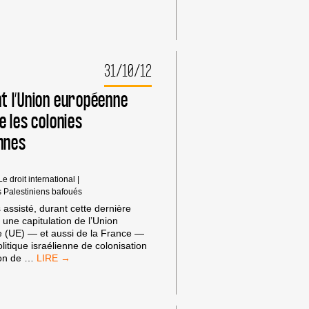
31/10/12
 l’Union européenne
e les colonies
ennes
Le droit international
|
s Palestiniens bafoués
assisté, durant cette dernière
 une capitulation de l’Union
 (UE) — et aussi de la France —
litique israélienne de colonisation
COMMENT
ion de
…
L’UNION
EUROPÉENNE
RENFORCE
LES