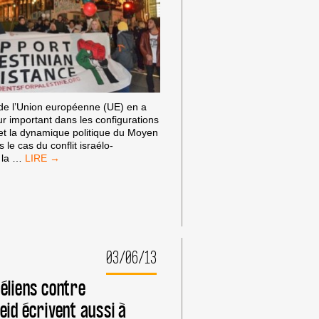
 de l’Union européenne (UE) en a
eur important dans les configurations
et la dynamique politique du Moyen
 le cas du conflit israélo-
LA
 la
…
CAMPAGNE
POUR
LES
DROITS
DES
PALESTINIENS
EN
03/06/13
EUROPE
aéliens contre
eid écrivent aussi à