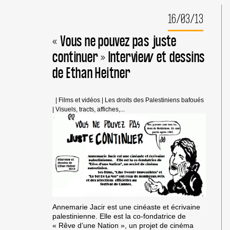
AIDENT
16/03/13
LES
PALESTINIENS
« Vous ne pouvez pas juste
continuer » Interview et dessins
de Ethan Heitner
|
Films et vidéos
|
Les droits des Palestiniens bafoués
|
Visuels, tracts, affiches,...
Annemarie Jacir est une cinéaste et écrivaine
palestinienne. Elle est la co-fondatrice de
« Rêve d’une Nation », un projet de cinéma