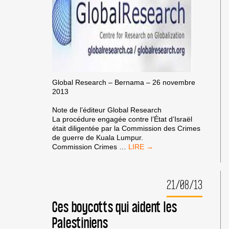
Global Research – Bernama – 26 novembre
2013
Note de l’éditeur Global Research
La procédure engagée contre l’État d’Israël
était diligentée par la Commission des Crimes
de guerre de Kuala Lumpur.
LE
Commission Crimes
…
TRIBUNAL
DE
KUALA
21/08/13
LUMPUR
CONCLUT
QU’ISRAËL
Ces boycotts qui aident les
EST
Palestiniens
COUPABLE