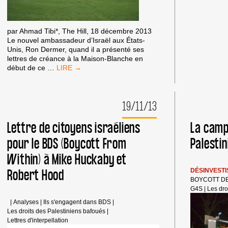
par Ahmad Tibi*, The Hill, 18 décembre 2013
Le nouvel ambassadeur d’Israël aux États-
Unis, Ron Dermer, quand il a présenté ses
lettres de créance à la Maison-Blanche en
LE
début de ce
…
TRAITEMENT
«
JIM
19/11/13
CROW
»
D’ISRAËL
Lettre de citoyens israéliens
La camp
CONTRE
pour le BDS (Boycott From
Palesti
LES
PALESTINIENS
Within) à Mike Huckaby et
SE
POURSUIT
Robert Hood
DÉSINVEST
BOYCOTT D
G4S
|
Les dro
|
Analyses
|
Ils s'engagent dans BDS
|
Les droits des Palestiniens bafoués
|
Lettres d'interpellation