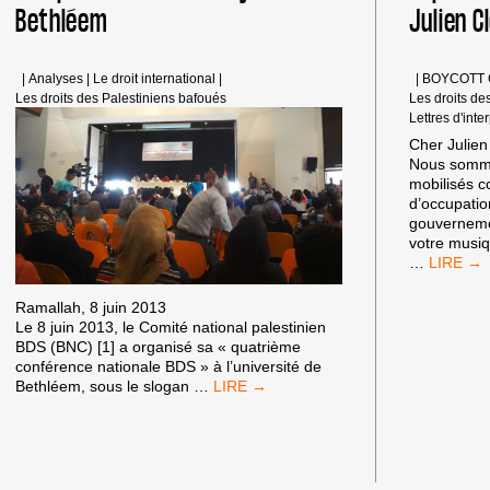
Bethléem
Julien C
|
Analyses
|
Le droit international
|
|
BOYCOTT
Les droits des Palestiniens bafoués
Les droits de
Lettres d'inte
Cher Julien
Nous somme
mobilisés c
d’occupatio
gouverneme
votre musiq
DES
…
ISRAÉLI
CONTRE
Ramallah, 8 juin 2013
L’APART
Le 8 juin 2013, le Comité national palestinien
ÉCRIVE
BDS (BNC) [1] a organisé sa « quatrième
AUSSI
conférence nationale BDS » à l’université de
À
COMPTE
Bethléem, sous le slogan
…
JULIEN
RENDU
CLERC
DE
LA
CONFÉRENCE
BDS