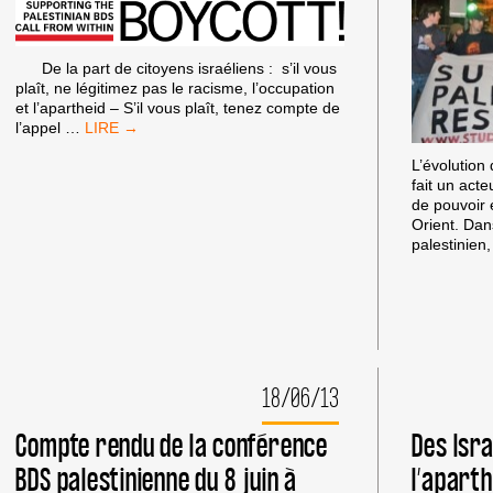
De la part de citoyens israéliens : s’il vous
plaît, ne légitimez pas le racisme, l’occupation
et l’apartheid – S’il vous plaît, tenez compte de
LETTRE
l’appel
…
DE
L’évolution
CITOYENS
fait un act
ISRAÉLIENS
de pouvoir 
POUR
Orient. Dans
LE
palestinien,
BDS
(BOYCOTT
FROM
WITHIN)
À
MIKE
HUCKABY
ET
18/06/13
ROBERT
HOOD
Compte rendu de la conférence
Des Isr
BDS palestinienne du 8 juin à
l’aparth