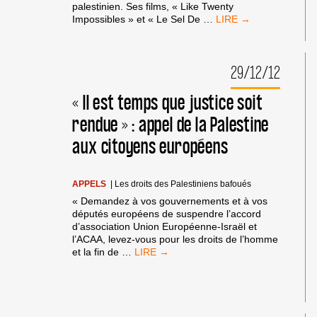
palestinien. Ses films, « Like Twenty
« VOUS
Impossibles » et « Le Sel De
…
NE
POUVEZ
PAS
29/12/12
JUSTE
CONTINUER »
INTERVIEW
« Il est temps que justice soit
ET
rendue » : appel de la Palestine
DESSINS
DE
aux citoyens européens
ETHAN
HEITNER
APPELS
|
Les droits des Palestiniens bafoués
« Demandez à vos gouvernements et à vos
députés européens de suspendre l’accord
d’association Union Européenne-Israël et
l’ACAA, levez-vous pour les droits de l’homme
« IL
et la fin de
…
EST
TEMPS
QUE
JUSTICE
SOIT