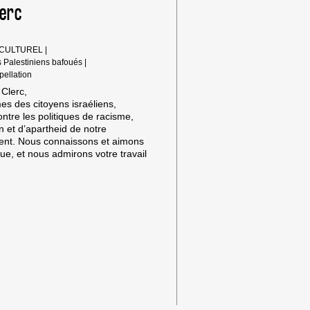
lerc
 CULTUREL
|
s Palestiniens bafoués
|
rpellation
 Clerc,
s des citoyens israéliens,
ontre les politiques de racisme,
n et d’apartheid de notre
nt. Nous connaissons et aimons
ue, et nous admirons votre travail
ENS
HEID
NT