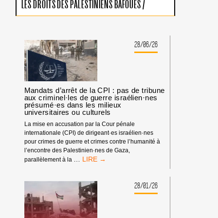
LES DROITS DES PALESTINIENS BAFOUÉS
/
28/06/26
Mandats d’arrêt de la CPI : pas de tribune
aux criminel·les de guerre israélien·nes
présumé·es dans les milieux
universitaires ou culturels
La mise en accusation par la Cour pénale
internationale (CPI) de dirigeant·es israélien·nes
pour crimes de guerre et crimes contre l’humanité à
l’encontre des Palestinien·nes de Gaza,
MANDATS
…
parallèlement à la
D’ARRÊT
DE
LA
28/01/26
CPI
:
PAS