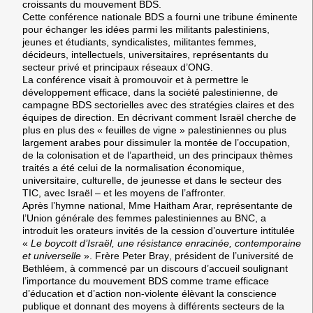
croissants du mouvement BDS.
Cette conférence nationale BDS a fourni une tribune éminente
pour échanger les idées parmi les militants palestiniens,
jeunes et étudiants, syndicalistes, militantes femmes,
décideurs, intellectuels, universitaires, représentants du
secteur privé et principaux réseaux d’ONG.
La conférence visait à promouvoir et à permettre le
développement efficace, dans la société palestinienne, de
campagne BDS sectorielles avec des stratégies claires et des
équipes de direction. En décrivant comment Israël cherche de
plus en plus des « feuilles de vigne » palestiniennes ou plus
largement arabes pour dissimuler la montée de l’occupation,
de la colonisation et de l’apartheid, un des principaux thèmes
traités a été celui de la normalisation économique,
universitaire, culturelle, de jeunesse et dans le secteur des
TIC, avec Israël – et les moyens de l’affronter.
Après l’hymne national, Mme
Haitham Arar,
représentante de
l’Union générale des femmes palestiniennes au BNC, a
introduit les orateurs invités de la cession d’ouverture intitulée
«
Le boycott d’Israël, une résistance enracinée, contemporaine
et universelle
». Frère
Peter Bray
, président de l’université de
Bethléem, à commencé par un discours d’accueil soulignant
l’importance du mouvement BDS comme trame efficace
d’éducation et d’action non-violente élèvant la conscience
publique et donnant des moyens à différents secteurs de la