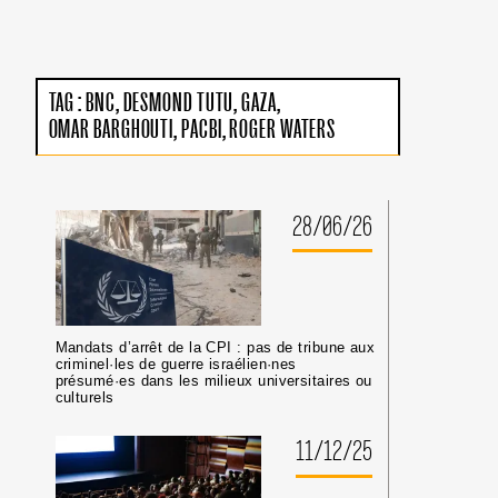
QUI
DE
IMMATRICULENT
L’IMPACT
LES
GLOBAL
NAVIRES
DU
(DITS
MOUVEMENT
TAG :
BNC
DESMOND TUTU
GAZA
« ÉTATS
BDS
DU
OMAR BARGHOUTI
PACBI
ROGER WATERS
:
PAVILLON »)
JUILLET
ONT
–
L’OBLIGATION
DÉCEMBRE
DE
2024
28/06/26
CESSER
DE
SE
RENDRE
COMPLICES
DE
TRANSFERTS
Mandats d’arrêt de la CPI : pas de tribune aux
criminel·les de guerre israélien·nes
MARITIMES
présumé·es dans les milieux universitaires ou
ILLÉGAUX
culturels
AU
PROFIT
11/12/25
D’ISRAËL.