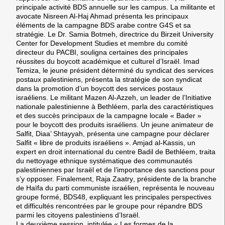
principale activité BDS annuelle sur les campus. La militante et
avocate
Nisreen Al-Haj Ahmad
présenta les principaux
éléments de la campagne BDS arabe contre G4S et sa
stratégie. Le Dr.
Samia Botmeh
, directrice du Birzeit University
Center for Development Studies et membre du comité
directeur du PACBI, souligna certaines des principales
réussites du boycott académique et culturel d’Israël.
Imad
Temiza
, le jeune président déterminé du syndicat des services
postaux palestiniens, présenta la stratégie de son syndicat
dans la promotion d’un boycott des services postaux
israéliens. Le militant
Mazen Al-Azzeh
, un leader de l’Initiative
nationale palestinienne à Bethléem, parla des caractéristiques
et des succès principaux de la campagne locale « Bader »
pour le boycott des produits israéliens. Un jeune animateur de
Salfit,
Diaa’ Shtayyah
, présenta une campagne pour déclarer
Salfit « libre de produits israéliens ».
Amjad al-Kassis
, un
expert en droit international du centre Badil de Bethléem, traita
du nettoyage ethnique systématique des communautés
palestiniennes par Israël et de l’importance des sanctions pour
s’y opposer. Finalement,
Raja Zaatry
, présidente de la branche
de Haïfa du parti communiste israélien, représenta le nouveau
groupe formé, BDS48, expliquant les principales perspectives
et difficultés rencontrées par le groupe pour répandre BDS
parmi les citoyens palestiniens d’Israël.
La deuxième session, intitulée
« Les formes de la