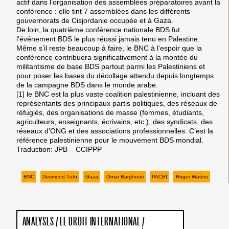
actif dans l’organisation des assemblées préparatoires avant la
conférence : elle tint 7 assemblées dans les différents
gouvernorats de Cisjordanie occupée et à Gaza.
De loin, la quatrième conférence nationale BDS fut
l’événement BDS le plus réussi jamais tenu en Palestine.
Même s’il reste beaucoup à faire, le BNC à l’espoir que la
conférence contribuera significativement à la montée du
militantisme de base BDS partout parmi les Palestiniens et
pour poser les bases du décollage attendu depuis longtemps
de la campagne BDS dans le monde arabe.
[1] le BNC est la plus vaste coalition palestinienne, incluant des
représentants des principaux partis politiques, des réseaux de
réfugiés, des organisations de masse (femmes, étudiants,
agriculteurs, enseignants, écrivains, etc.), des syndicats, des
réseaux d’ONG et des associations professionnelles. C’est la
référence palestinienne pour le mouvement BDS mondial.
Traduction: JPB – CCIPPP
BNC
Desmond Tutu
Gaza
Omar Barghouti
PACBI
Roger Waters
ANALYSES
/
LE DROIT INTERNATIONAL
/