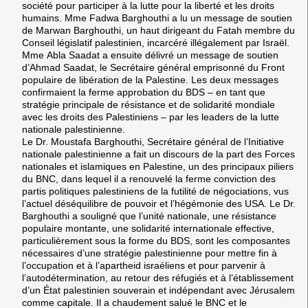
société pour participer à la lutte pour la liberté et les droits
humains. Mme
Fadwa Barghouthi
a lu un message de soutien
de
Marwan Barghouthi
, un haut dirigeant du Fatah membre du
Conseil législatif palestinien, incarcéré illégalement par Israël.
Mme
Abla Saadat
a ensuite délivré un message de soutien
d’
Ahmad Saadat
, le Secrétaire général emprisonné du Front
populaire de libération de la Palestine. Les deux messages
confirmaient la ferme approbation du BDS – en tant que
stratégie principale de résistance et de solidarité mondiale
avec les droits des Palestiniens – par les leaders de la lutte
nationale palestinienne.
Le Dr.
Moustafa Barghouthi
, Secrétaire général de l’Initiative
nationale palestinienne a fait un discours de la part des Forces
nationales et islamiques en Palestine, un des principaux piliers
du BNC, dans lequel il a renouvelé la ferme conviction des
partis politiques palestiniens de la futilité de négociations, vus
l’actuel déséquilibre de pouvoir et l’hégémonie des USA. Le Dr.
Barghouthi a souligné que l’unité nationale, une résistance
populaire montante, une solidarité internationale effective,
particulièrement sous la forme du BDS, sont les composantes
nécessaires d’une stratégie palestinienne pour mettre fin à
l’occupation et à l’apartheid israéliens et pour parvenir à
l’autodétermination, au retour des réfugiés et à l’établissement
d’un État palestinien souverain et indépendant avec Jérusalem
comme capitale. Il a chaudement salué le BNC et le