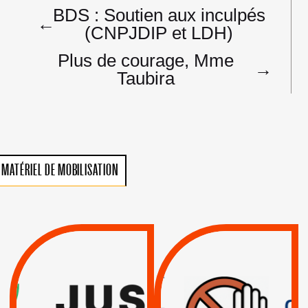
Navigation
BDS : Soutien aux inculpés
de
←
(CNPJDIP et LDH)
l’article
Plus de courage, Mme
→
Taubira
MATÉRIEL DE MOBILISATION
VIOLATIONS DES
TREIZIÈME APPEL.
DROITS DE L’HOMME
RESPECT DU DROIT
PAR ISRAËL :
INTERNATIONAL ?
EXIGEONS LA
TRUMP, MACRON :