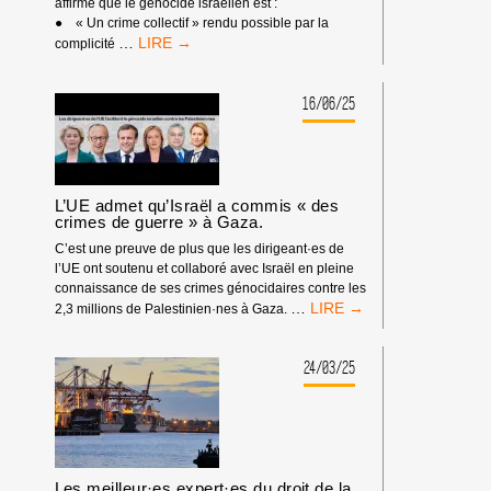
affirme que le génocide israélien est :
PHASE
● « Un crime collectif » rendu possible par la
DU
UN
…
complicité
«
NOUVEAU
CESSEZ-
RAPPORT
LE-
PUBLIÉ
16/06/25
FEU
PAR
»
L’ONU,
INTITULÉ
«
LE
L’UE admet qu’Israël a commis « des
GÉNOCIDE
crimes de guerre » à Gaza.
DE
C’est une preuve de plus que les dirigeant·es de
GAZA
l’UE ont soutenu et collaboré avec Israël en pleine
:
connaissance de ses crimes génocidaires contre les
UN
L’UE
…
2,3 millions de Palestinien·nes à Gaza.
CRIME
ADMET
COLLECTIF
QU’ISRAËL
»,
A
24/03/25
DÉNONCE
COMMIS
LA
« DES
COMPLICITÉ
CRIMES
DES
DE
ÉTATS
GUERRE »
QUI
À
Les meilleur·es expert·es du droit de la