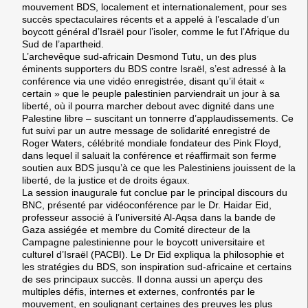
mouvement BDS, localement et internationalement, pour ses
succès spectaculaires récents et a appelé à l’escalade d’un
boycott général d’Israël pour l’isoler, comme le fut l’Afrique du
Sud de l’apartheid.
L’archevêque sud-africain
Desmond Tutu
, un des plus
éminents supporters du BDS contre Israël, s’est adressé à la
conférence via une vidéo enregistrée, disant qu’il était «
certain » que le peuple palestinien parviendrait un jour à sa
liberté, où il pourra marcher debout avec dignité dans une
Palestine libre – suscitant un tonnerre d’applaudissements. Ce
fut suivi par un autre message de solidarité enregistré de
Roger Waters
, célébrité mondiale fondateur des Pink Floyd,
dans lequel il saluait la conférence et réaffirmait son ferme
soutien aux BDS jusqu’à ce que les Palestiniens jouissent de la
liberté, de la justice et de droits égaux.
La session inaugurale fut conclue par le principal discours du
BNC, présenté par vidéoconférence par le Dr.
Haidar Eid
,
professeur associé à l’université Al-Aqsa dans la bande de
Gaza assiégée et membre du Comité directeur de la
Campagne palestinienne pour le boycott universitaire et
culturel d’Israël (PACBI). Le Dr Eid expliqua la philosophie et
les stratégies du BDS, son inspiration sud-africaine et certains
de ses principaux succès. Il donna aussi un aperçu des
multiples défis, internes et externes, confrontés par le
mouvement, en soulignant certaines des preuves les plus