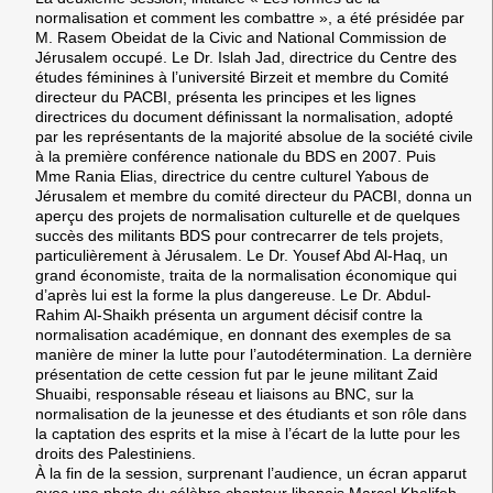
normalisation et comment les combattre »
, a été présidée par
M.
Rasem Obeidat
de la Civic and National Commission de
Jérusalem occupé. Le Dr.
Islah Jad
, directrice du Centre des
études féminines à l’université Birzeit et membre du Comité
directeur du PACBI, présenta les principes et les lignes
directrices du document définissant la normalisation, adopté
par les représentants de la majorité absolue de la société civile
à la première conférence nationale du BDS en 2007. Puis
Mme
Rania Elias
, directrice du centre culturel Yabous de
Jérusalem et membre du comité directeur du PACBI, donna un
aperçu des projets de normalisation culturelle et de quelques
succès des militants BDS pour contrecarrer de tels projets,
particulièrement à Jérusalem. Le Dr.
Yousef Abd Al-Haq
, un
grand économiste, traita de la normalisation économique qui
d’après lui est la forme la plus dangereuse. Le Dr.
Abdul-
Rahim Al-Shaikh
présenta un argument décisif contre la
normalisation académique, en donnant des exemples de sa
manière de miner la lutte pour l’autodétermination. La dernière
présentation de cette cession fut par le jeune militant
Zaid
Shuaibi
, responsable réseau et liaisons au BNC, sur la
normalisation de la jeunesse et des étudiants et son rôle dans
la captation des esprits et la mise à l’écart de la lutte pour les
droits des Palestiniens.
À la fin de la session, surprenant l’audience, un écran apparut