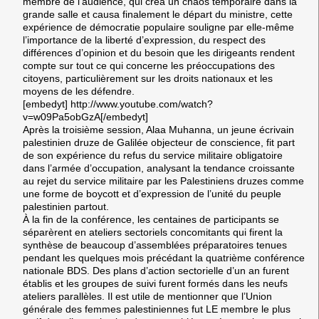
membre de l’audience, qui créa un chaos temporaire dans la
grande salle et causa finalement le départ du ministre, cette
expérience de démocratie populaire souligne par elle-même
l’importance de la liberté d’expression, du respect des
différences d’opinion et du besoin que les dirigeants rendent
compte sur tout ce qui concerne les préoccupations des
citoyens, particulièrement sur les droits nationaux et les
moyens de les défendre.
[embedyt] http://www.youtube.com/watch?
v=w09Pa5obGzA[/embedyt]
Après la troisième session,
Alaa Muhanna
, un jeune écrivain
palestinien druze de Galilée objecteur de conscience, fit part
de son expérience du refus du service militaire obligatoire
dans l’armée d’occupation, analysant la tendance croissante
au rejet du service militaire par les Palestiniens druzes comme
une forme de boycott et d’expression de l’unité du peuple
palestinien partout.
À la fin de la conférence, les centaines de participants se
séparèrent en ateliers sectoriels concomitants qui firent la
synthèse de beaucoup d’assemblées préparatoires tenues
pendant les quelques mois précédant la quatrième conférence
nationale BDS. Des plans d’action sectorielle d’un an furent
établis et les groupes de suivi furent formés dans les neufs
ateliers parallèles. Il est utile de mentionner que l’Union
générale des femmes palestiniennes fut LE membre le plus