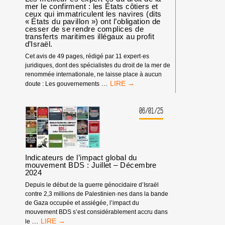
PERMETTENT
GAZA.
mer le confirment : les États côtiers et
À
ceux qui immatriculent les navires (dits
ISRAËL
« États du pavillon ») ont l’obligation de
cesser de se rendre complices de
DE
transferts maritimes illégaux au profit
COMMETTRE
d’Israël.
EN
DIRECT
Cet avis de 49 pages, rédigé par 11 expert·es
UN
juridiques, dont des spécialistes du droit de la mer de
GÉNOCIDE
renommée internationale, ne laisse place à aucun
LES
…
CONTRE
doute : Les gouvernements
MEILLEUR·ES
LES
EXPERT·ES
PALESTINIEN·NES.
DU
06/01/25
DROIT
DE
LA
MER
LE
Indicateurs de l’impact global du
CONFIRMENT
mouvement BDS : Juillet – Décembre
2024
:
LES
Depuis le début de la guerre génocidaire d’Israël
ÉTATS
contre 2,3 millions de Palestinien·nes dans la bande
CÔTIERS
de Gaza occupée et assiégée, l’impact du
ET
mouvement BDS s’est considérablement accru dans
CEUX
INDICATEURS
…
le