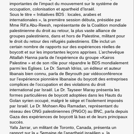
importantes de l’impact du mouvement sur le système de
occupation, colonisation et apartheid d’Israël.
Sous le titre
« Initiatives BDS : locales, arabes et
internationales »
, la première session débuta, présidée par
Mme
Rif’a Abu-Reesh
, représentante de la Coalition mondiale
palestinienne du droit au retour, la plus vaste alliance de
groupes palestiniens, dans et hors de Palestine, militant pour
le droit du retour des réfugiés palestiniens. Elle inclut un
certain nombre de rapports sur des expériences réelles de
boycott et sur les importantes leçons apprises.
L’archevêque
Attallah Hanna
parla de l’expérience du groupe «Kairos
Palestine » et de son rôle pour répandre le BDS mondialement
parmi les Eglises. Le Dr.
Samah Idriss
, un éditeur et auteur
libanais bien connu, parla de Beyrouth par vidéoconférence
sur l’expérience pionnière libanaise du boycott des entreprises
complices de l’occupation et des violations du droit
international par Israël. Le Dr.
Tayseer Maray
présenta les
formes particulières de boycott adoptées dans les Hauts du
Golan syrien occupé, malgré le siège et l’isolement imposés
par Israël. Le Dr.
Mohsen Abu Ramadan
, représentant du
réseau des ONG palestiniennes (PNGO) au BNC, parla depuis
Gaza des expériences de boycott là bas et de leurs principaux
succès.
Yafa Jarrar
, un militant de Toronto, Canada, présenta un
rapport sur la « Semaine de l’apartheid israélien », la