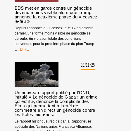
DE
TRIBUNE
BDS met en garde contre un génocide
AUX
devenu moins visible alors que Trump
annonce la deuxième phase du « cessez-
CRIMINEL·LES
le-feu »
DE
GUERRE
Depuis l’annonce du « cessez-le-feu » en octobre
ISRAÉLIEN·NES
dernier, une forme moins visible de génocide se
PRÉSUMÉ·ES
déroule. En violation totale des conditions
DANS
convenues pour la première phase du plan Trump
LES
BDS
…
MILIEUX
MET
UNIVERSITAIRES
EN
OU
GARDE
02/11/25
CULTURELS
CONTRE
UN
GÉNOCIDE
DEVENU
MOINS
Un nouveau rapport publié par l’ONU,
VISIBLE
intitulé « Le génocide de Gaza : un crime
collectif », dénonce la complicité des
ALORS
États qui permettent à Israël de
QUE
commettre en direct un génocide contre
TRUMP
les Palestinien·nes.
ANNONCE
Le rapport historique, rédigé par la Rapporteuse
LA
spéciale des Nations unies Francesca Albanese,
DEUXIÈME