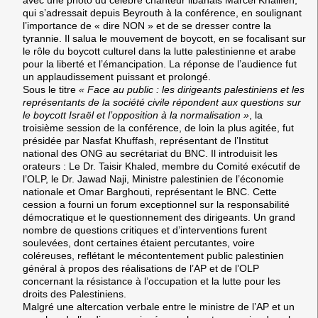
avec une photo du célèbre chanteur libanais
Marcel Khalifeh
,
qui s’adressait depuis Beyrouth à la conférence, en soulignant
l’importance de « dire NON » et de se dresser contre la
tyrannie. Il salua le mouvement de boycott, en se focalisant sur
le rôle du boycott culturel dans la lutte palestinienne et arabe
pour la liberté et l’émancipation. La réponse de l’audience fut
un applaudissement puissant et prolongé.
Sous le titre
« Face au public : les dirigeants palestiniens et les
représentants de la société civile répondent aux questions sur
le boycott Israël et l’opposition à la normalisation »
, la
troisième session de la conférence, de loin la plus agitée, fut
présidée par
Nasfat Khuffash
, représentant de l’Institut
national des ONG au secrétariat du BNC. Il introduisit les
orateurs : Le Dr.
Taisir Khaled
, membre du Comité exécutif de
l’OLP, le Dr.
Jawad Naji
, Ministre palestinien de l’économie
nationale et
Omar Barghouti
, représentant le BNC. Cette
cession a fourni un forum exceptionnel sur la responsabilité
démocratique et le questionnement des dirigeants. Un grand
nombre de questions critiques et d’interventions furent
soulevées, dont certaines étaient percutantes, voire
coléreuses, reflétant le mécontentement public palestinien
général à propos des réalisations de l’AP et de l’OLP
concernant la résistance à l’occupation et la lutte pour les
droits des Palestiniens.
Malgré une altercation verbale entre le ministre de l’AP et un