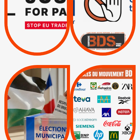
SUSPENSION
MÊME COMBAT
TOTALE DE
L’ACCORD
|
|
Actus
D’ASSOCIATION UE-
BOYCOTT DES
ENTREPRISES
ISRAËL
|
|
Boycott militaire
/
APPELS
SANCTIONS
Lettres d'interpellation
|
|
Actus
Pétitions
QUE BOYCOTTER ?
MUNICIPALES 2026 :
/
JE VOTE POUR LE
BOYCOTT
DÉSINVESTISSEME
RESPECT DU DROIT
|
|
|
Actus
Ahava
INTERNATIONAL EN
|
|
|
AXA
BNP
CAF
PALESTINE
|
|
Carrefour
HP
|
Keter
|
|
APPELS
Actus
|
Livres et brochures
Espaces Sans
Apartheid
|
|
Mehadrin
PUMA
|
Lettres d'interpellation
|
Sodastream