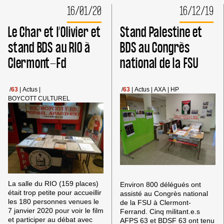
AU
PRODUITS
16/01/20
16/12/19
FESTIVAL
DE
DE
LA
Le Char et l’Olivier et
Stand Palestine et
CLERMONT-
COLONISATION
FD
CHEZ
stand BDS au RIO à
BDS au Congrès
LIDL
Clermont-Fd
national de la FSU
À
CLERMONT-
FD
/
63
|
Actus
|
/
63
|
Actus
|
AXA
|
HP
BOYCOTT CULTUREL
La salle du RIO (159 places)
Environ 800 délégués ont
était trop petite pour accueillir
assisté au Congrès national
les 180 personnes venues le
de la FSU à Clermont-
7 janvier 2020 pour voir le film
Ferrand. Cinq militant.e.s
et participer au débat avec
AFPS 63 et BDSF 63 ont tenu