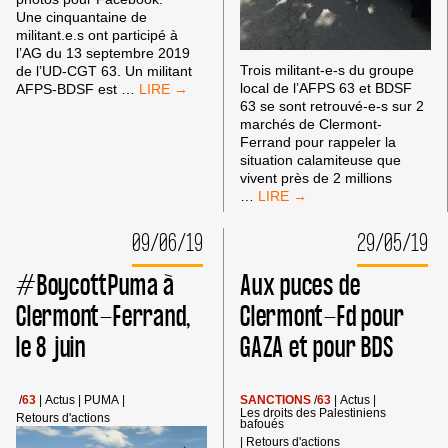
Une cinquantaine de
militant.e.s ont participé à
l’AG du 13 septembre 2019
Trois militant-e-s du groupe
de l’UD-CGT 63. Un militant
#BOYCOTTPUMA
local de l’AFPS 63 et BDSF
AFPS-BDSF est
…
À
63 se sont retrouvé-e-s sur 2
L’AG
marchés de Clermont-
DE
Ferrand pour rappeler la
L’UD-
situation calamiteuse que
CGT
vivent près de 2 millions
PAS
63
…
DE
TRÈVE
09/06/19
29/05/19
ESTIVALE
DANS
#BoycottPuma à
Aux puces de
LE
SOUTIEN
Clermont-Ferrand,
Clermont-Fd pour
A
le 8 juin
GAZA et pour BDS
GAZA
!
/
63
|
Actus
|
PUMA
|
SANCTIONS
/
63
|
Actus
|
Les droits des Palestiniens
Retours d'actions
bafoués
|
Retours d'actions