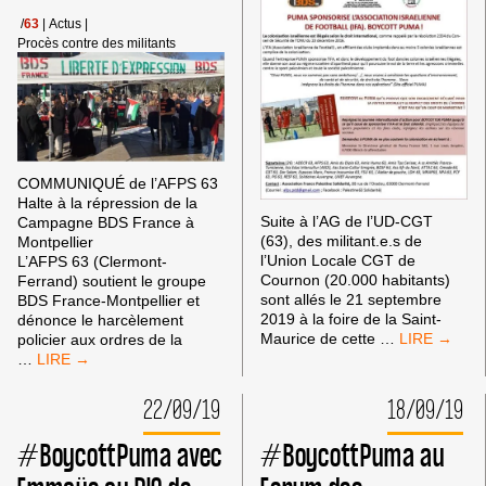
AGENCES
DE
/
63
|
Actus
|
VOYAGE
Procès contre des militants
COMMUNIQUÉ de l’AFPS 63
Halte à la répression de la
Suite à l’AG de l’UD-CGT
Campagne BDS France à
(63), des militant.e.s de
Montpellier
l’Union Locale CGT de
L’AFPS 63 (Clermont-
Cournon (20.000 habitants)
Ferrand) soutient le groupe
sont allés le 21 septembre
BDS France-Montpellier et
2019 à la foire de la Saint-
dénonce le harcèlement
#BOYCOTT
Maurice de cette
…
policier aux ordres de la
À
COMMUNIQUÉ
…
COURNON
DE
(63)
L’AFPS
22/09/19
18/09/19
63
:
#BoycottPuma avec
#BoycottPuma au
HALTE
À