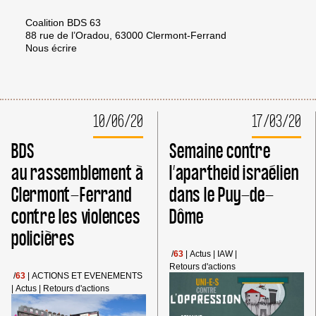
Coalition BDS 63
88 rue de l’Oradou, 63000 Clermont-Ferrand
Nous écrire
10/06/20
17/03/20
BDS
Semaine contre
au rassemblement à
l’apartheid israélien
Clermont-Ferrand
dans le Puy-de-
contre les violences
Dôme
policières
/
63
|
Actus
|
IAW
|
Retours d'actions
/
63
|
ACTIONS ET EVENEMENTS
|
Actus
|
Retours d'actions