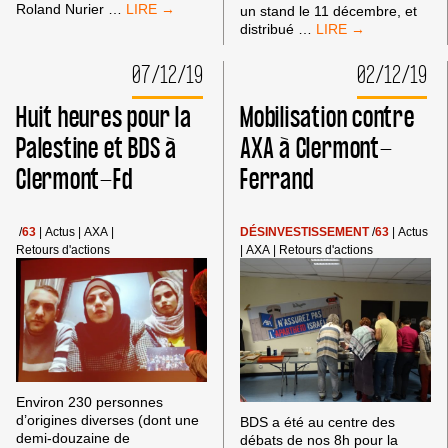
LE
Roland Nurier
…
un stand le 11 décembre, et
CHAR
STAND
distribué
…
ET
PALESTINE
L’OLIVIER
ET
07/12/19
02/12/19
ET
BDS
STAND
AU
Huit heures pour la
Mobilisation contre
BDS
CONGRÈS
AU
NATIONAL
Palestine et BDS à
AXA à Clermont-
RIO
DE
À
Clermont-Fd
Ferrand
LA
CLERMONT-
FSU
FD
/
63
|
Actus
|
AXA
|
DÉSINVESTISSEMENT
/
63
|
Actus
Retours d'actions
|
AXA
|
Retours d'actions
Environ 230 personnes
d’origines diverses (dont une
BDS a été au centre des
demi-douzaine de
débats de nos 8h pour la