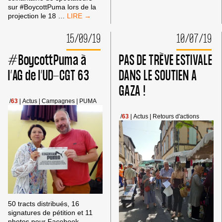
AU
sur #BoycottPuma lors de la
FORUM
#BOYCOTTPUMA
projection le 18
…
DES
AVEC
ASSOCIATIONS
EMMAÜS
15/09/19
10/07/19
DE
AU
CLERMONT-
RIO
#BoycottPuma à
PAS DE TRÈVE ESTIVALE
FERRAND
DE
CLERMONT-
l’AG de l’UD-CGT 63
DANS LE SOUTIEN A
FERRAND
GAZA !
/
63
|
Actus
|
Campagnes
|
PUMA
/
63
|
Actus
|
Retours d'actions
50 tracts distribués, 16
signatures de pétition et 11
photos pour Facebook.