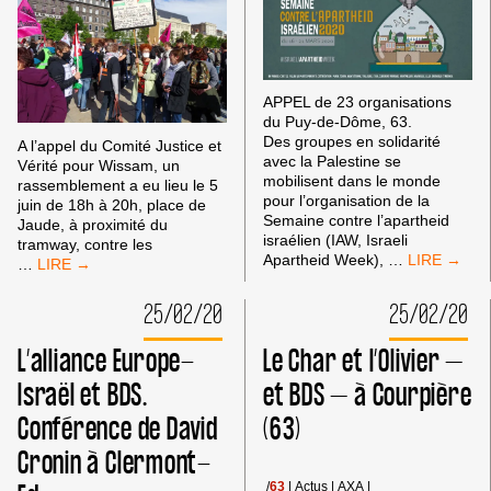
APPEL de 23 organisations
du Puy-de-Dôme, 63.
Des groupes en solidarité
A l’appel du Comité Justice et
avec la Palestine se
Vérité pour Wissam, un
mobilisent dans le monde
rassemblement a eu lieu le 5
pour l’organisation de la
juin de 18h à 20h, place de
Semaine contre l’apartheid
Jaude, à proximité du
israélien (IAW, Israeli
tramway, contre les
SEMAINE C
Apartheid Week),
…
BDS
…
L’APARTHEI
AU RASSEMBLEMENT
ISRAÉLIEN
À
25/02/20
25/02/20
DANS
CLERMONT-
LE
FERRAND
L’alliance Europe-
Le Char et l’Olivier –
PUY-
CONTRE
DE-
LES
Israël et BDS.
et BDS – à Courpière
DÔME
VIOLENCES
Conférence de David
(63)
POLICIÈRES
Cronin à Clermont-
/
63
|
Actus
|
AXA
|