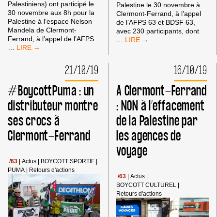
Palestiniens) ont participé le
Palestine le 30 novembre à
30 novembre aux 8h pour la
Clermont-Ferrand, à l’appel
Palestine à l’espace Nelson
de l’AFPS 63 et BDSF 63,
Mandela de Clermont-
avec 230 participants, dont
Ferrand, à l’appel de l’AFPS
MOBILISATION
…
HUIT
…
CONTRE
HEURES
AXA
POUR
À
21/10/19
16/10/19
LA
CLERMONT-
PALESTINE
FERRAND
#BoycottPuma : un
A Clermont-Ferrand
ET
BDS
distributeur montre
: NON à l’effacement
À
ses crocs à
de la Palestine par
CLERMONT-
FD
Clermont-Ferrand
les agences de
voyage
/
63
|
Actus
|
BOYCOTT SPORTIF
|
PUMA
|
Retours d'actions
/
63
|
Actus
|
BOYCOTT CULTUREL
|
Retours d'actions