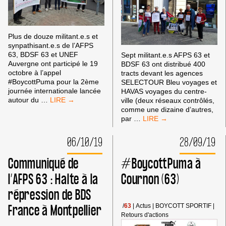
Plus de douze militant.e.s et
synpathisant.e.s de l’AFPS
63, BDSF 63 et UNEF
Sept militant.e.s AFPS 63 et
Auvergne ont participé le 19
BDSF 63 ont distribué 400
octobre à l’appel
tracts devant les agences
#BoycottPuma pour la 2ème
SELECTOUR Bleu voyages et
journée internationale lancée
HAVAS voyages du centre-
#BOYCOTTPUMA
autour du
…
ville (deux réseaux contrôlés,
:
comme une dizaine d’autres,
UN
A
par
…
DISTRIBUTEUR
CLERMONT-
MONTRE
FERRAND
06/10/19
28/09/19
SES
:
CROCS
NON
Communiqué de
#BoycottPuma à
À
À
CLERMONT-
L’EFFACEMENT
l’AFPS 63 : Halte à la
Cournon (63)
FERRAND
DE
répression de BDS
LA
PALESTINE
France à Montpellier
/
63
|
Actus
|
BOYCOTT SPORTIF
|
PAR
Retours d'actions
LES