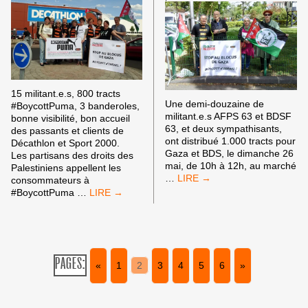
15 militant.e.s, 800 tracts
Une demi-douzaine de
#BoycottPuma, 3 banderoles,
militant.e.s AFPS 63 et BDSF
bonne visibilité, bon accueil
63, et deux sympathisants,
des passants et clients de
ont distribué 1.000 tracts pour
Décathlon et Sport 2000.
Gaza et BDS, le dimanche 26
Les partisans des droits des
mai, de 10h à 12h, au marché
Palestiniens appellent les
AUX
…
consommateurs à
PUCES
#BOYCOTTPUMA
#BoycottPuma
…
DE
À
CLERMONT-
CLERMONT-
FD
FERRAND,
POUR
LE
GAZA
8
PAGES:
ET
«
1
2
3
4
5
6
»
JUIN
POUR
BDS