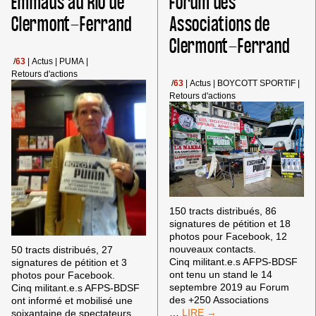
Emmaüs au RIO de
Forum des
LA
Clermont-Ferrand
Associations de
RÉPRESSION
DE
Clermont-Ferrand
BDS
FRANCE
/
63
|
Actus
|
PUMA
|
À
Retours d'actions
MONTPELLIER
/
63
|
Actus
|
BOYCOTT SPORTIF
|
Retours d'actions
150 tracts distribués, 86
signatures de pétition et 18
photos pour Facebook, 12
nouveaux contacts.
50 tracts distribués, 27
Cinq militant.e.s AFPS-BDSF
signatures de pétition et 3
ont tenu un stand le 14
photos pour Facebook.
septembre 2019 au Forum
Cinq militant.e.s AFPS-BDSF
des +250 Associations
ont informé et mobilisé une
#BOYCOTTPUMA
…
soixantaine de spectateurs