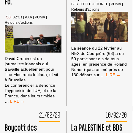
Fd.
BOYCOTT CULTUREL
|
PUMA
|
Retours d'actions
/
63
|
Actus
|
AXA
|
PUMA
|
Retours d'actions
La séance du 22 février au
REX de Courpière (63) a eu
David Cronin est un
50 participant.e.s de tous
journaliste irlandais qui
âges, en présence de Roland
travaille actuellement pour
Nurier (qui a animé près de
The Electronic Intifada, et vit
LE
130 débats sur
…
à Bruxelles.
CHAR
Le conférencier a dénoncé
ET
l’hypocrisie de l’UE, et de la
L’OLIVIER
France, dans leurs timides
–
L’ALLIANCE
…
ET
EUROPE-
BDS
ISRAËL
–
21/02/20
10/02/20
ET
À
BDS.
COURPIÈRE
Boycott des
La PALESTINE et BDS
CONFÉRENCE
(63)
DE