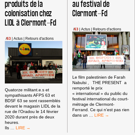
produits de la
au festival de
DAVID
colonisation chez
Clermont-Fd
CRONIN
À
LIDL à Clermont-Fd
CLERMONT-
FD.
/
63
|
Actus
|
Retours d'actions
/
63
|
Actus
|
Retours d'actions
Le film palestinien de Farah
Nabulsi , THE PRESENT a
remporté le prix
Quatorze militant.e.s et
« international » du public du
sympathisants AFPS 63 et
festival international du court-
BDSF 63 se sont rassemblés
métrage de Clermont-
devant le magasin LIDL de la
Ferrand. Ce qui n’est pas rien
rue de l’Oradou le 14 février
LA
dans un
…
2020 durant près de deux
PALESTINE
heures.
ET
BOYCOTT
Ils
…
BDS
DES