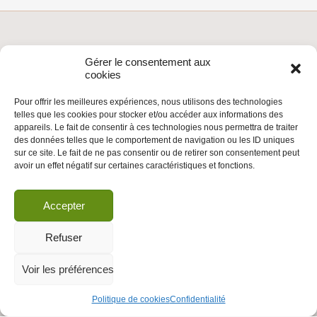
Gérer le consentement aux
Rejoindre
cookies
Faire un don
Que boycotter ?
Pour offrir les meilleures expériences, nous utilisons des technologies
Contacts
telles que les cookies pour stocker et/ou accéder aux informations des
Mentions Légales
appareils. Le fait de consentir à ces technologies nous permettra de traiter
des données telles que le comportement de navigation ou les ID uniques
sur ce site. Le fait de ne pas consentir ou de retirer son consentement peut
ARCHIVES
avoir un effet négatif sur certaines caractéristiques et fonctions.
Accepter
INSCRIVEZ-VOUS À LA NEWSLETTER
Refuser
Inscrivez-vous à la Newsletter
Email
Voir les préférences
Politique de cookies
Confidentialité
Valider