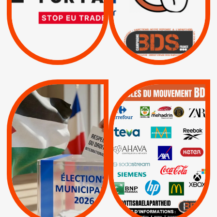
L’ACCORD
|
|
Actus
D’ASSOCIATION UE-
BOYCOTT DES
ENTREPRISES
ISRAËL
|
|
Boycott militaire
/
APPELS
SANCTIONS
Lettres d'interpellation
|
|
Actus
Pétitions
QUE BOYCOTTER ?
MUNICIPALES 2026 :
/
JE VOTE POUR LE
BOYCOTT
DÉSINVESTISSEME
RESPECT DU DROIT
|
|
|
Actus
Ahava
INTERNATIONAL EN
|
|
|
AXA
BNP
CAF
PALESTINE
|
|
Carrefour
HP
|
Keter
|
|
APPELS
Actus
|
Livres et brochures
Espaces Sans
Apartheid
|
|
Mehadrin
PUMA
|
Lettres d'interpellation
|
Sodastream
|
Pétitions
Visuels, tracts,
affiches,...