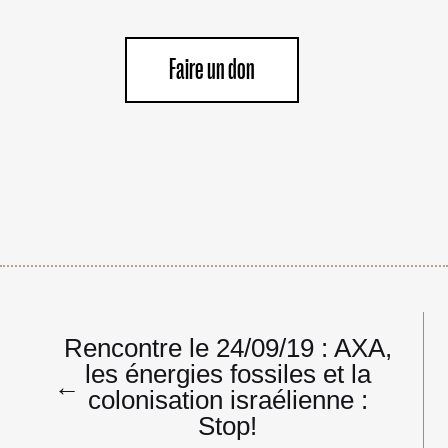
Faire un don
Navigation
Rencontre le 24/09/19 : AXA,
de
les énergies fossiles et la
l’article
←
colonisation israélienne :
Stop!