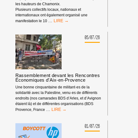
les hauteurs de Chamonix.
Plusieurs collectifs locaux, nationaux et
internationaux ont également organisé une
BOYCOTT
…
manifestation le 10
SPORTIF
:
LA
05/07/26
FÉDÉRATION
ISRAÉLIENNE
D’ESCALADE
DOIT
ÊTRE
EXCLUE
Rassemblement devant les Rencontres
DES
Économiques d’Aix-en-Provence
COMPÉTITIONS
INTERNATIONALES
Une bonne cinquantaine de militant·es de la
!
solidarité avec la Palestine, venu·es de différents
endroits (nos camarades BDS d’Arles, et d’Avignon
étaient là) et de différentes organisations (BDS
RASSEMBLEMENT
…
Provence, France
DEVANT
LES
RENCONTRES
01/07/26
ÉCONOMIQUES
D’AIX-