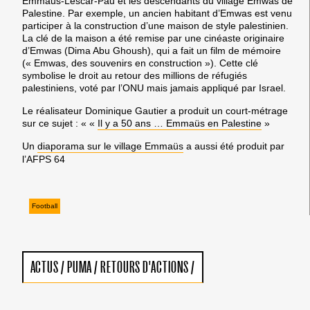
Emmaus-Lescar-Pau et les descendants du village Emwas de
Palestine. Par exemple, un ancien habitant d’Emwas est venu
participer à la construction d’une maison de style palestinien.
La clé de la maison a été remise par une cinéaste originaire
d’Emwas (Dima Abu Ghoush), qui a fait un film de mémoire
(« Emwas, des souvenirs en construction »). Cette clé
symbolise le droit au retour des millions de réfugiés
palestiniens, voté par l’ONU mais jamais appliqué par Israel.
Le réalisateur Dominique Gautier a produit un court-métrage
sur ce sujet : « «
Il y a 50 ans … Emmaüs en Palestine
»
Un
diaporama sur le village Emmaüs
a aussi été produit par
l’AFPS 64
Football
ACTUS
/
PUMA
/
RETOURS D'ACTIONS
/