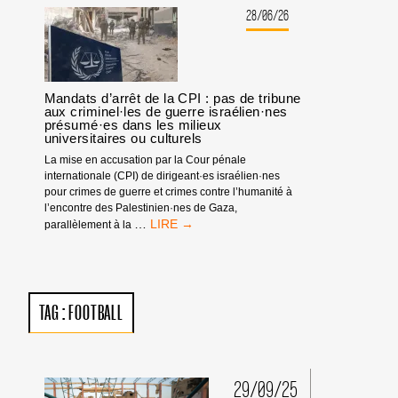
:
28/06/26
PAS
D’ÉQUIPE
ISRAÉLIENNE
!
Mandats d’arrêt de la CPI : pas de tribune
aux criminel·les de guerre israélien·nes
présumé·es dans les milieux
universitaires ou culturels
La mise en accusation par la Cour pénale
internationale (CPI) de dirigeant·es israélien·nes
pour crimes de guerre et crimes contre l’humanité à
l’encontre des Palestinien·nes de Gaza,
MANDATS
…
parallèlement à la
D’ARRÊT
DE
LA
CPI
:
TAG :
FOOTBALL
PAS
DE
TRIBUNE
AUX
CRIMINEL·LES
29/09/25