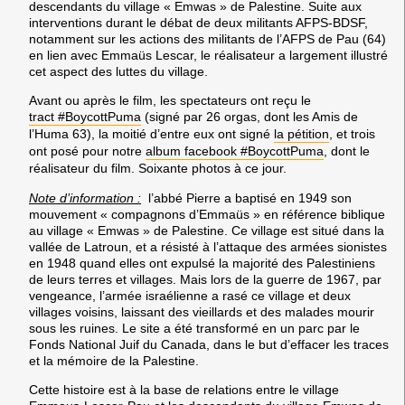
descendants du village « Emwas » de Palestine. Suite aux
interventions durant le débat de deux militants AFPS-BDSF,
notamment sur les actions des militants de l’AFPS de Pau (64)
en lien avec Emmaüs Lescar, le réalisateur a largement illustré
cet aspect des luttes du village.
Avant ou après le film, les spectateurs ont reçu le
tract #BoycottPuma
(signé par 26 orgas, dont les Amis de
l’Huma 63), la moitié d’entre eux ont signé
la pétition
, et trois
ont posé pour notre
album facebook #BoycottPuma
, dont le
réalisateur du film. Soixante photos à ce jour.
Note d’information :
l’abbé Pierre a baptisé en 1949 son
mouvement « compagnons d’Emmaüs » en référence biblique
au village « Emwas » de Palestine. Ce village est situé dans la
vallée de Latroun, et a résisté à l’attaque des armées sionistes
en 1948 quand elles ont expulsé la majorité des Palestiniens
de leurs terres et villages. Mais lors de la guerre de 1967, par
vengeance, l’armée israélienne a rasé ce village et deux
villages voisins, laissant des vieillards et des malades mourir
sous les ruines. Le site a été transformé en un parc par le
Fonds National Juif du Canada, dans le but d’effacer les traces
et la mémoire de la Palestine.
Cette histoire est à la base de relations entre le village