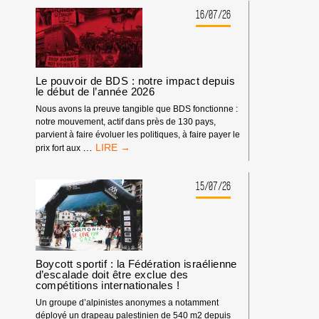
16/07/26
Le pouvoir de BDS : notre impact depuis
le début de l’année 2026
Nous avons la preuve tangible que BDS fonctionne :
notre mouvement, actif dans près de 130 pays,
parvient à faire évoluer les politiques, à faire payer le
LE
…
prix fort aux
POUVOIR
DE
BDS
15/07/26
:
NOTRE
IMPACT
DEPUIS
LE
DÉBUT
Boycott sportif : la Fédération israélienne
d’escalade doit être exclue des
DE
compétitions internationales !
L’ANNÉE
2026
Un groupe d’alpinistes anonymes a notamment
déployé un drapeau palestinien de 540 m2 depuis