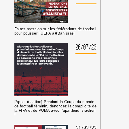
DE
GUERRE
ISRAÉLIEN·NES
PRÉSUMÉ·ES
DANS
LES
Faites pression sur les fédérations de football
MILIEUX
pour pousser l’UEFA à #BanIsrael
UNIVERSITAIRES
OU
20/07/23
CULTURELS
[Appel à action] Pendant la Coupe du monde
de football féminin, dénoncez la complicité de
la FIFA et de PUMA avec l’apartheid israélien
!
31/03/23