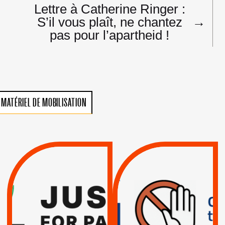
Lettre à Catherine Ringer :
S’il vous plaît, ne chantez
→
pas pour l’apartheid !
MATÉRIEL DE MOBILISATION
VIOLATIONS DES
TREIZIÈME APPEL.
DROITS DE L’HOMME
RESPECT DU DROIT
PAR ISRAËL :
INTERNATIONAL ?
EXIGEONS LA
TRUMP, MACRON :
SUSPENSION
MÊME COMBAT
TOTALE DE