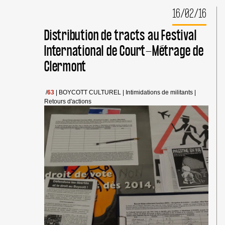
DEBOUT
16/02/16
À
CLERMONT-
FERRAND,
Distribution de tracts au Festival
9
International de Court-Métrage de
AVRIL
Clermont
/
63
|
BOYCOTT CULTUREL
|
Intimidations de militants
|
Retours d'actions