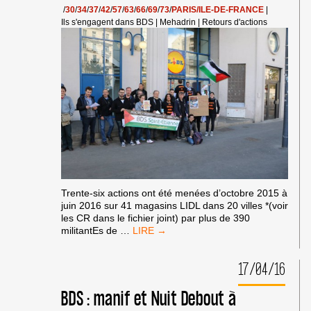
/
30
/
34
/
37
/
42
/
57
/
63
/
66
/
69
/
73
/
PARIS/ILE-DE-FRANCE
|
Ils s'engagent dans BDS
|
Mehadrin
|
Retours d'actions
Trente-six actions ont été menées d’octobre 2015 à
juin 2016 sur 41 magasins LIDL dans 20 villes *(voir
les CR dans le fichier joint) par plus de 390
CONVERGENCE
militantEs de
…
D’ACTIONS
BDS
17/04/16
SUR
LIDL
,
BDS : manif et Nuit Debout à
FIN