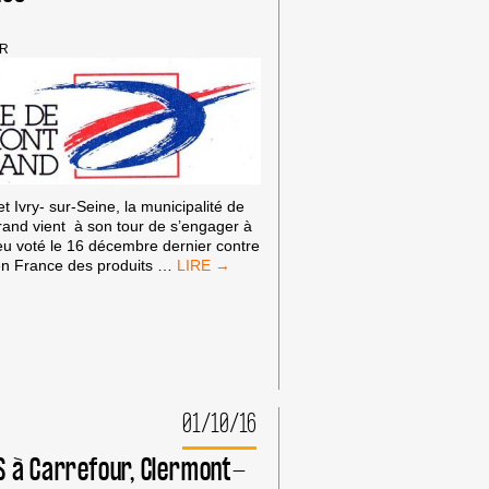
ER
 Ivry- sur-Seine, la municipalité de
and vient à son tour de s’engager à
eu voté le 16 décembre dernier contre
APRÈS
 en France des produits
…
BONDY
ET
IVRY
SUR
SEINE,
CLERMONT-
FERRAND
01/10/16
VOTE
UN
S à Carrefour, Clermont-
VOEU
CONTRE