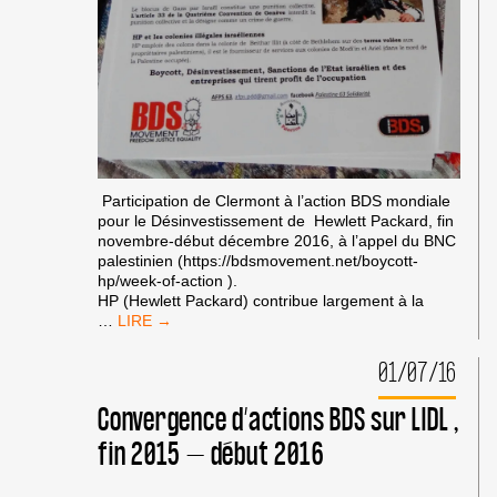
Participation de Clermont à l’action BDS mondiale
pour le Désinvestissement de Hewlett Packard, fin
novembre-début décembre 2016, à l’appel du BNC
palestinien (https://bdsmovement.net/boycott-
hp/week-of-action ).
HP (Hewlett Packard) contribue largement à la
CLERMONT-
…
FERRAND
CONTRE
01/07/16
HEWLETT
PACKARD
Convergence d’actions BDS sur LIDL ,
COMPLICE
DE
fin 2015 – début 2016
L’APARTHEID
ISRAÉLIEN