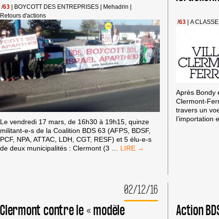
/
63
|
BOYCOTT DES ENTREPRISES
|
Mehadrin
|
Retours d'actions
/
63
|
A CLASS
Après Bondy et
Clermont-Ferr
travers un vo
l’importation
Le vendredi 17 mars, de 16h30 à 19h15, quinze
militant-e-s de la Coalition BDS 63 (AFPS, BDSF,
PCF, NPA, ATTAC, LDH, CGT, RESF) et 5 élu-e-s
DES
de deux municipalités : Clermont (3
…
ÉLUS
ET
DES
MILITANTS
02/12/16
EN
ACTION
Clermont contre le « modèle
Action BD
BDS
DEVANT