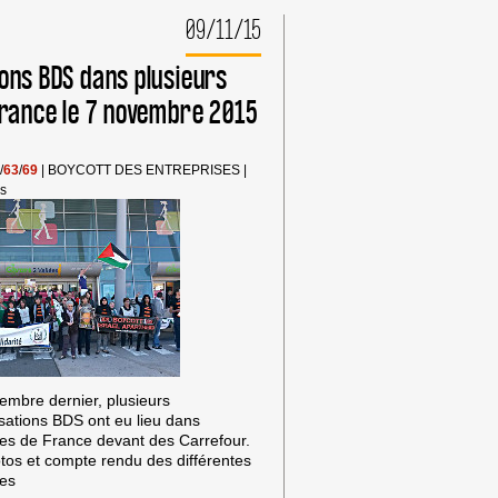
MILITANTS
BDS
09/11/15
POURSUIVIS
–
ions BDS dans plusieurs
23
MARS
 France le 7 novembre 2015
CLERMONT-
FERRAND
/
63
/
69
|
BOYCOTT DES ENTREPRISES
|
ns
mbre dernier, plusieurs
isations BDS ont eu lieu dans
lles de France devant des Carrefour.
os et compte rendu des différentes
ées