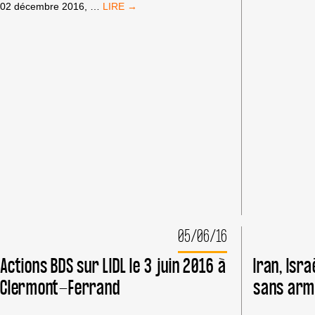
BD
CLERMONT
02 décembre 2016,
…
À
CONTRE
CA
LE
CL
«
FE
MODÈLE
LE
ISRAÉLIEN
30
»,
SE
ET
POUR
L’EMBARGO
MILITAIRE
05/06/16
Actions BDS sur LIDL le 3 juin 2016 à
Iran, Isr
Clermont-Ferrand
sans arm