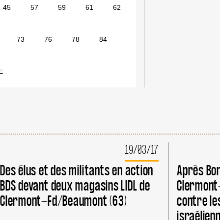
45
57
59
61
62
73
76
78
84
E
19/03/17
Des élus et des militants en action
Après Bon
BDS devant deux magasins LIDL de
Clermont
Clermont-Fd/Beaumont (63)
contre le
israélien