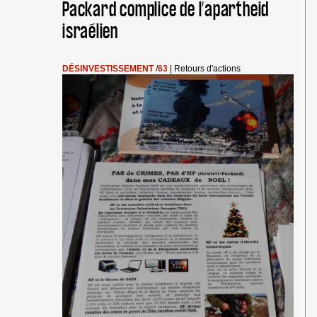
SOUTIEN
Packard complice de l’apartheid
AUX
israélien
PRISONNIERS
PALESTINIENS
GRÉVISTES
DE
DÉSINVESTISSEMENT
/
63
|
Retours d'actions
LA
FAIM