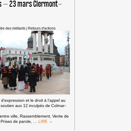
is – 23 mars Clermont-
NUCLÉAIRES
?
tre des militants
|
Retours d'actions
é d’expression et le droit à l’appel au
n soutien aux 12 inculpés de Colmar-
entre ville, Rassemblement, Vente de
SOUTIEN
 Prises de parole,
…
AUX