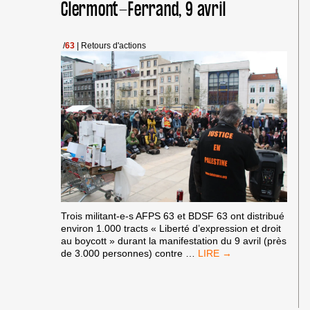
Clermont-Ferrand, 9 avril
2015
–
DÉBUT
2016
/
63
|
Retours d'actions
Trois militant-e-s AFPS 63 et BDSF 63 ont distribué
environ 1.000 tracts « Liberté d’expression et droit
au boycott » durant la manifestation du 9 avril (près
BDS
de 3.000 personnes) contre
…
:
MANIF
ET
NUIT