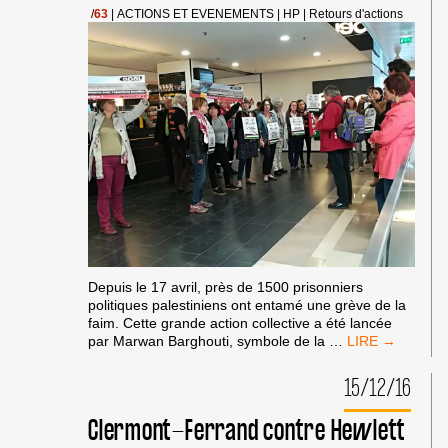
/
63
|
ACTIONS ET EVENEMENTS
|
HP
|
Retours d'actions
Depuis le 17 avril, près de 1500 prisonniers
politiques palestiniens ont entamé une grève de la
faim. Cette grande action collective a été lancée
ACTION
par Marwan Barghouti, symbole de la
…
BDS-
HP-
15/12/16
FNAC
CLERMONT
Clermont-Ferrand contre Hewlett
EN