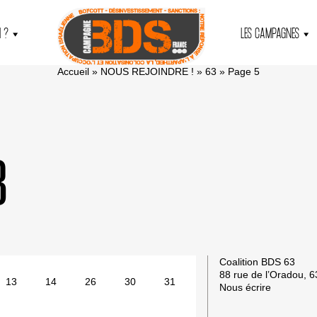
 ?
LES CAMPAGNES
Accueil
»
NOUS REJOINDRE !
»
63
»
Page 5
3
Coalition BDS 63
88 rue de l’Oradou, 
13
14
26
30
31
Nous écrire