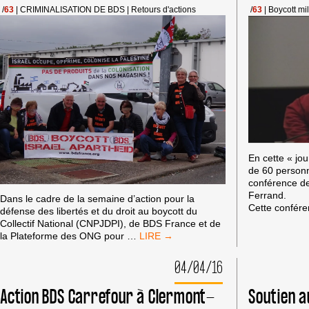
/
63
|
CRIMINALISATION DE BDS
|
Retours d'actions
/
63
|
Boycott mil
En cette « jou
de 60 personn
conférence de
Ferrand.
Dans le cadre de la semaine d’action pour la
Cette confére
défense des libertés et du droit au boycott du
Collectif National (CNPJDPI), de BDS France et de
ACTIONS
la Plateforme des ONG pour
…
BDS
SUR
04/04/16
LIDL
LE
Action BDS Carrefour à Clermont-
Soutien a
3