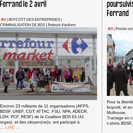
JUIN
Ferrand le 2 avril
poursuiv
2016
Ferrand
À
CLERMONT-
/
63
|
BOYCOTT DES ENTREPRISES
|
FERRAND
CRIMINALISATION DE BDS
|
Retours d'actions
/
63
|
Procès con
Pour la libert
Environ 23 militants de 11 organisations (AFPS,
boycott, et e
BDSF, UNEF, CGT, ATTAC, FSU, NPA, ADECR,
Mulhouse.
LDH, PCF, RESF) de la Coalition BDS 63 (41
Tractage en c
orgas), et des citoyen(ne)s, ont participé à
t-shirts BDSF,
ACTION
…
BDS