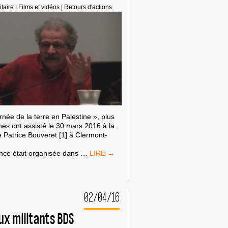
itaire
|
Films et vidéos
|
Retours d'actions
rnée de la terre en Palestine », plus
es ont assisté le 30 mars 2016 à la
 Patrice Bouveret [1] à Clermont-
IRAN,
nce était organisée dans
…
ISRAËL
:
VERS
UN
02/04/16
MOYEN-
ORIENT
ux militants BDS
SANS
ARMES