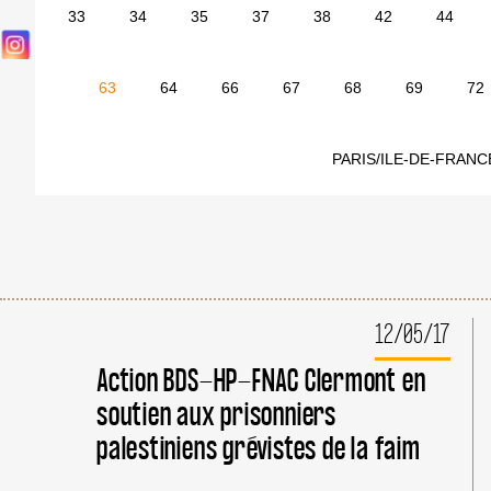
33
34
35
37
38
42
44
63
64
66
67
68
69
72
PARIS/ILE-DE-FRANC
12/05/17
Action BDS-HP-FNAC Clermont en
soutien aux prisonniers
palestiniens grévistes de la faim