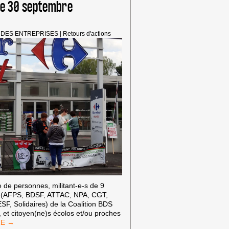
le 30 septembre
LES
PRODUITS
DES
COLONIES
 DES ENTREPRISES
|
Retours d'actions
ISRAÉLIENNES
 de personnes, militant-e-s de 9
s (AFPS, BDSF, ATTAC, NPA, CGT,
F, Solidaires) de la Coalition BDS
, et citoyen(ne)s écolos et/ou proches
TION