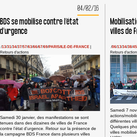
CARREFOUR
04/02/16
À
CLERMONT-
BDS se mobilise contre l’état
Mobilisat
FERRAND
LE
d’urgence
villes de
2
AVRIL
/
13
/
31
/
34
/
37
/
57
/
63
/
66
/
67
/
69
/
PARIS/ILE-DE-FRANCE
|
/
06
/
13
/
34
/
38
/
45
Retours d'actions
Retours d'actio
Samedi 7 nove
actions/mobil
Samedi 30 janvier, des manifestations se sont
différentes vi
tenues dans des dizaines de villes de France
Quelques phot
contre l’état d’urgence. Retour sur la présence de
villes mobilis
la campagne BDS France dans plusieurs villes