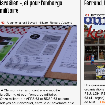
israélien », et pour l’embargo
Ferrand, 
DEUX
MAGASINS
militaire
LIDL
/
63
|
BOYCOTT
DE
CLERMONT-
/
63
|
Argumentaires
|
Boycott militaire
|
Retours d'actions
FD/BEAUMONT
(63)
Une quinzaine
organisation
A Clermont-Ferrand, contre le « modèle
FSU, LDH, RES
israélien », et pour l’embargo militaire.
63 (41 orgas)
Onze militant-e-s AFPS 63 et BDSF 63 se sont
AC
de Nuit
…
relayés pour distribuer, entre le 27 novembre et le