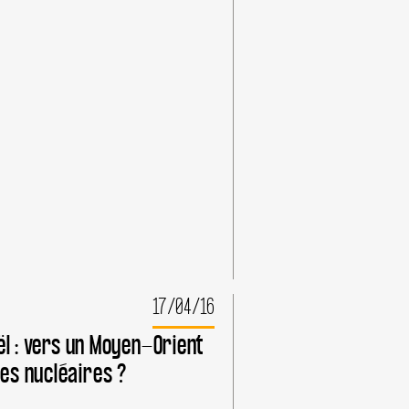
S
RREFOUR,
ERMONT-
RRAND,
PTEMBRE
17/04/16
aël : vers un Moyen-Orient
es nucléaires ?