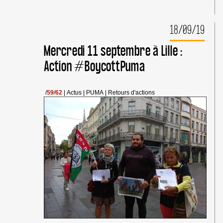
INTERDICTIONS
ET
INTIMIDATIONS !
18/09/19
Mercredi 11 septembre à Lille :
Action #BoycottPuma
/
59
/
62
|
Actus
|
PUMA
|
Retours d'actions