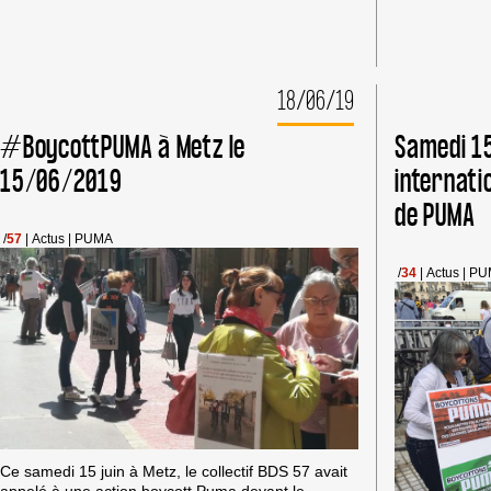
JOURNÉE
INTERNAT
D’ACTION
CONTRE
#PUMA
18/06/19
#BoycottPUMA à Metz le
Samedi 15
15/06/2019
internati
de PUMA
/
57
|
Actus
|
PUMA
/
34
|
Actus
|
PU
Ce samedi 15 juin à Metz, le collectif BDS 57 avait