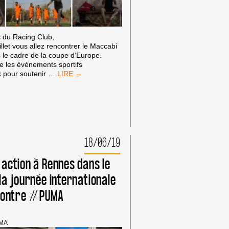
 du Racing Club,
illet vous allez rencontrer le Maccabi
 le cadre de la coupe d’Europe.
ise les événements sportifs
LETTRE
x pour soutenir
…
OUVERTE
AU
RACING
CLUB
DE
STRASBOURG
18/06/19
action à Rennes dans le
la journée internationale
 contre #PUMA
MA