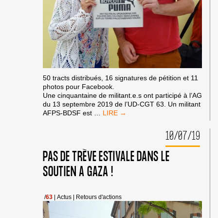
50 tracts distribués, 16 signatures de pétition et 11
photos pour Facebook.
Une cinquantaine de militant.e.s ont participé à l’AG
du 13 septembre 2019 de l’UD-CGT 63. Un militant
#BOYCOTTPUMA
AFPS-BDSF est
…
À
L’AG
10/07/19
DE
L’UD-
PAS DE TRÈVE ESTIVALE DANS LE
CGT
63
SOUTIEN A GAZA !
/
63
|
Actus
|
Retours d'actions