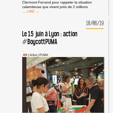
Clermont-Ferrand pour rappeler la situation
calamiteuse que vivent près de 2 millions
PAS
…
DE
TRÈVE
18/06/19
ESTIVALE
DANS
Le 15 juin à Lyon : action
LE
SOUTIEN
#BoycottPUMA
A
GAZA
!
/
69
|
Actus
|
PUMA