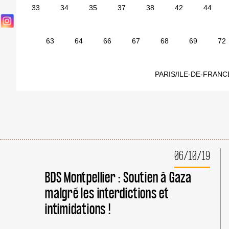
33
34
35
37
38
42
44
63
64
66
67
68
69
72
PARIS/ILE-DE-FRANC
06/10/19
BDS Montpellier : Soutien à Gaza
malgré les interdictions et
intimidations !