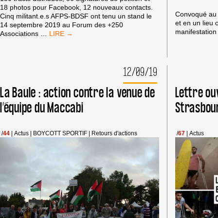
18 photos pour Facebook, 12 nouveaux contacts.
Convoqué au t
Cinq militant.e.s AFPS-BDSF ont tenu un stand le
et en un lieu o
14 septembre 2019 au Forum des +250
manifestation
#BOYCOTTPUMA
Associations
…
AU
FORUM
DES
ASSOCIATIONS
12/09/19
DE
CLERMONT-
La Baule : action contre la venue de
Lettre ou
FERRAND
l’équipe du Maccabi
Strasbou
A
/
44
|
Actus
|
BOYCOTT SPORTIF
|
Retours d'actions
/
67
|
Actus