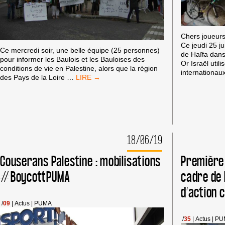
Chers joueurs
Ce jeudi 25 ju
Ce mercredi soir, une belle équipe (25 personnes)
de Haïfa dans
pour informer les Baulois et les Bauloises des
Or Israël util
conditions de vie en Palestine, alors que la région
internationau
LA
des Pays de la Loire
…
BAULE
:
ACTION
CONTRE
LA
VENUE
18/06/19
DE
L’ÉQUIPE
Couserans Palestine : mobilisations
Première 
DU
MACCABI
#BoycottPUMA
cadre de 
d’action
/
09
|
Actus
|
PUMA
/
35
|
Actus
|
PU