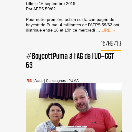
Lille le 16 septembre 2019
Par AFPS 59/62
Pour notre première action sur la campagne de
boycott de Puma, 4 militantes de l’AFPS 59/62 ont
MERCREDI
distribué entre 18 et 19h ce mercredi
…
11
SEPTEMBRE
15/09/19
À
LILLE
#BoycottPuma à l’AG de l’UD-CGT
:
ACTION
63
#BOYCOTTPUM
/
63
|
Actus
|
Campagnes
|
PUMA