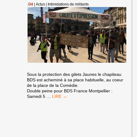
/
34
|
Actus
|
Intimidations de militants
Sous la protection des gilets Jaunes le chapiteau
BDS est acheminé à sa place habituelle, au coeur
de la place de la Comédie.
Double peine pour BDS France Montpellier :
BDS
Samedi 5
…
MONTPELLIER
:
SOUTIEN
À
GAZA
MALGRÉ
LES