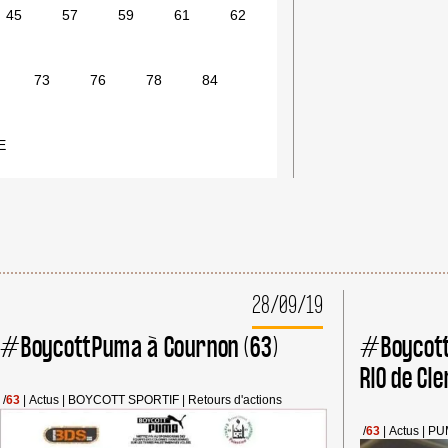
45
57
59
61
62
73
76
78
84
E
28/09/19
#BoycottPuma à Cournon (63)
#Boycott
RIO de C
/
63
|
Actus
|
BOYCOTT SPORTIF
|
Retours d'actions
/
63
|
Actus
|
PU