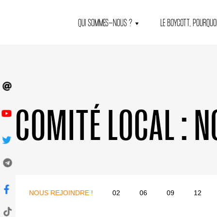
QUI SOMMES-NOUS ?
LE BOYCOTT, POURQUOI
COMITÉ LOCAL :
N
NOUS REJOINDRE !
02
06
09
12