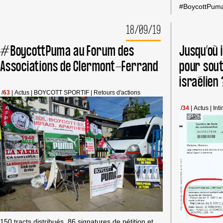
#BoycottPuma 
18/09/19
#BoycottPuma au Forum des
Jusqu’où i
Associations de Clermont-Ferrand
pour sout
israélien 
/
63
|
Actus
|
BOYCOTT SPORTIF
|
Retours d'actions
/
34
|
Actus
|
Int
150 tracts distribués, 86 signatures de pétition et