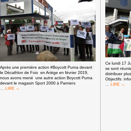
Ce lundi 17 J
Après une première action #Boycott Puma devant
se sont réuni
le Décathlon de Foix en Ariège en février 2019,
distribuer plu
nous avons mené une autre action Boycott Puma
Objectifs: inf
devant le magasin Sport 2000 à Pamiers
PREMIÈRE
…
COUSERANS
…
ACTION
PALESTINE
À
:
RENNES
MOBILISATIONS
DANS
#BOYCOTTPUMA
LE
CADRE
DE
LA