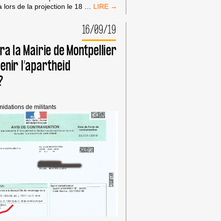
#BOYCOTTPUMA
lors de la projection le 18
…
AVEC
EMMAÜS
16/09/19
AU
RIO
ra la Mairie de Montpellier
DE
CLERMONT-
enir l’apartheid
FERRAND
?
imidations de militants