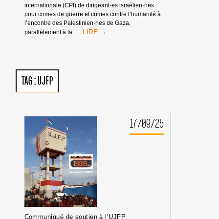
internationale (CPI) de dirigeant·es israélien·nes
pour crimes de guerre et crimes contre l’humanité à
l’encontre des Palestinien·nes de Gaza,
MANDATS
…
parallèlement à la
D’ARRÊT
DE
LA
CPI
:
TAG :
UJFP
PAS
DE
TRIBUNE
AUX
CRIMINEL·LES
17/09/25
DE
GUERRE
ISRAÉLIEN·NES
PRÉSUMÉ·ES
DANS
LES
MILIEUX
UNIVERSITAIRES
OU
CULTURELS
Communiqué de soutien à l’UJFP