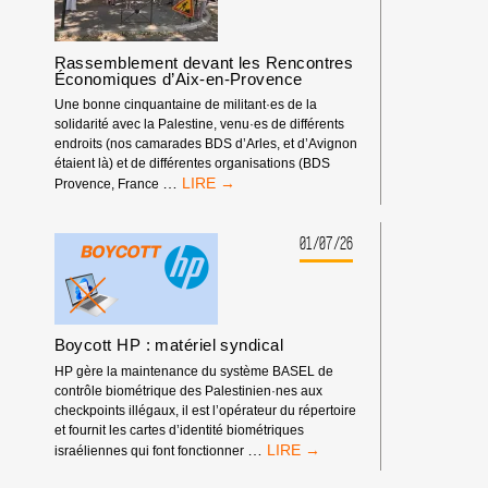
DOIT
ÊTRE
EXCLUE
Rassemblement devant les Rencontres
DES
Économiques d’Aix-en-Provence
COMPÉTITIONS
INTERNATIONALES
Une bonne cinquantaine de militant·es de la
!
solidarité avec la Palestine, venu·es de différents
endroits (nos camarades BDS d’Arles, et d’Avignon
étaient là) et de différentes organisations (BDS
RASSEMBLEMENT
…
Provence, France
DEVANT
LES
RENCONTRES
01/07/26
ÉCONOMIQUES
D’AIX-
EN-
PROVENCE
Boycott HP : matériel syndical
HP gère la maintenance du système BASEL de
contrôle biométrique des Palestinien·nes aux
checkpoints illégaux, il est l’opérateur du répertoire
et fournit les cartes d’identité biométriques
BOYCOTT
…
israéliennes qui font fonctionner
HP
: