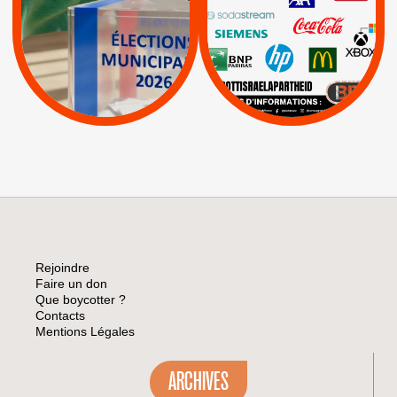
|
Keter
|
|
APPELS
Actus
|
Livres et brochures
Espaces Sans
Apartheid
|
|
Mehadrin
PUMA
|
Lettres d'interpellation
|
Sodastream
|
Pétitions
Visuels, tracts,
affiches,...
Rejoindre
Faire un don
Que boycotter ?
Contacts
Mentions Légales
ARCHIVES