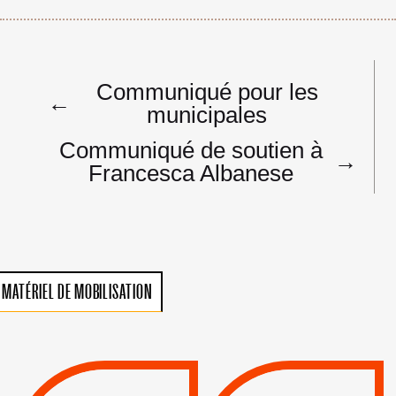
Navigation
Communiqué pour les
de
←
municipales
l’article
Communiqué de soutien à
→
Francesca Albanese
MATÉRIEL DE MOBILISATION
VIOLATIONS DES