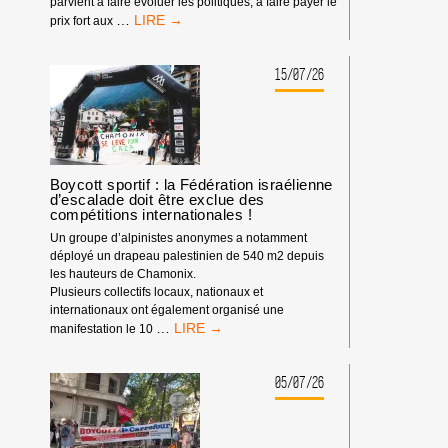
parvient à faire évoluer les politiques, à faire payer le
LE
…
prix fort aux
POUVOIR
DE
BDS
15/07/26
:
NOTRE
IMPACT
DEPUIS
LE
DÉBUT
Boycott sportif : la Fédération israélienne
d’escalade doit être exclue des
DE
compétitions internationales !
L’ANNÉE
2026
Un groupe d’alpinistes anonymes a notamment
déployé un drapeau palestinien de 540 m2 depuis
les hauteurs de Chamonix.
Plusieurs collectifs locaux, nationaux et
internationaux ont également organisé une
BOYCOTT
…
manifestation le 10
SPORTIF
:
LA
05/07/26
FÉDÉRATION
ISRAÉLIENNE
D’ESCALADE