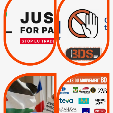
TREIZIÈME APPEL.
DROITS DE L’HOMME
RESPECT DU DROIT
PAR ISRAËL :
INTERNATIONAL ?
EXIGEONS LA
TRUMP, MACRON :
SUSPENSION
MÊME COMBAT
TOTALE DE
L’ACCORD
|
|
Actus
D’ASSOCIATION UE-
BOYCOTT DES
ENTREPRISES
ISRAËL
|
|
Boycott militaire
/
APPELS
SANCTIONS
Lettres d'interpellation
|
|
Actus
Pétitions
QUE BOYCOTTER ?
MUNICIPALES 2026 :
/
JE VOTE POUR LE
BOYCOTT
DÉSINVESTISSEME
RESPECT DU DROIT
|
|
|
Actus
Ahava
INTERNATIONAL EN
|
|
|
AXA
BNP
CAF
PALESTINE
|
|
Carrefour
HP