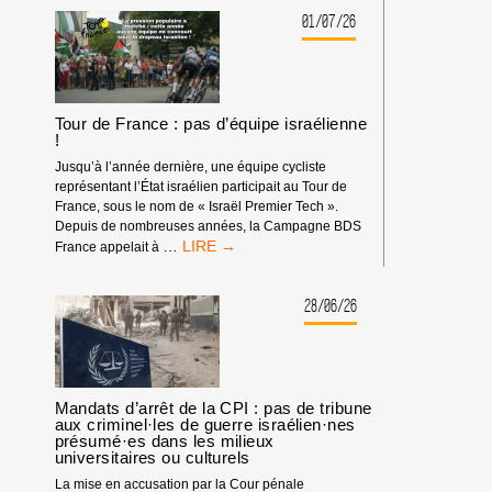
MATÉRIEL
01/07/26
SYNDICAL
Tour de France : pas d’équipe israélienne
!
Jusqu’à l’année dernière, une équipe cycliste
représentant l’État israélien participait au Tour de
France, sous le nom de « Israël Premier Tech ».
Depuis de nombreuses années, la Campagne BDS
TOUR
…
France appelait à
DE
FRANCE
:
28/06/26
PAS
D’ÉQUIPE
ISRAÉLIENNE
!
Mandats d’arrêt de la CPI : pas de tribune
aux criminel·les de guerre israélien·nes
présumé·es dans les milieux
universitaires ou culturels
La mise en accusation par la Cour pénale