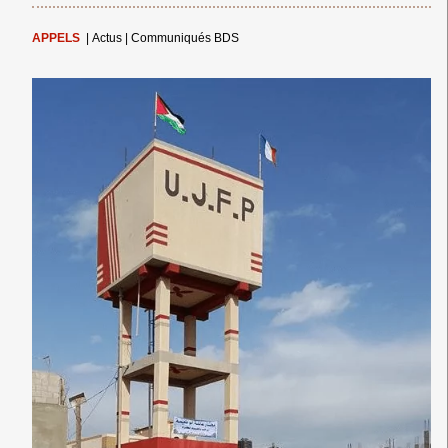
APPELS
|
Actus
|
Communiqués BDS