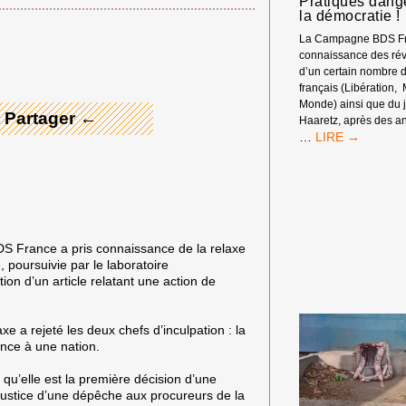
Pratiques dang
la démocratie !
 Merci ! →
La Campagne BDS Fr
connaissance des rév
d’un certain nombre 
français (Libération,
Monde) ainsi que du j
 Partager ←
Haaretz, après des an
DÉSINFORMATI
…
INFLUENCE
D’ISRAËL
EN
FRANCE
?
PRATIQUES
DS France a pris connaissance de la relaxe
DANGEREUSE
, poursuivie par le laboratoire
POUR
ion d’un article relatant une action de
LA
DÉMOCRATIE
!
xe a rejeté les deux chefs d’inculpation : la
ance à une nation.
e qu’elle est la première décision d’une
la justice d’une dépêche aux procureurs de la