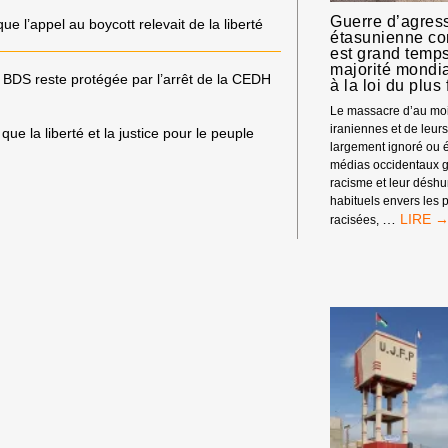
Guerre d’agress
e l’appel au boycott relevait de la liberté
étasunienne cont
est grand temps
majorité mondi
e BDS reste protégée par l’arrêt de la CEDH
à la loi du plus 
Le massacre d’au moi
iraniennes et de leur
e la liberté et la justice pour le peuple
largement ignoré ou é
médias occidentaux g
racisme et leur désh
habituels envers les
GUERR
…
racisées,
D’AGRE
ISRAÉL
ÉTASU
CONTR
L’IRAN
:
IL
EST
GRAND
TEMPS
QUE
LA