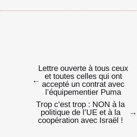
Navigatio
Lettre ouverte à tous ceux
et toutes celles qui ont
←
accepté un contrat avec
de
l’équipementier Puma
Trop c’est trop : NON à la
politique de l’UE et à la
l’article
coopération avec Israël !