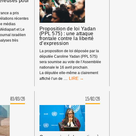
ereuses pour
ance a pris
élations récentes
de médias
Proposition de loi Yadan
 Médiapart et Le
(PPL 575) : une attaque
ournal israélien
frontale contre la liberté
alyses très
d’expression
ON,
La proposition de loi déposée par la
députée Caroline Yadan (PPL 575)
sera soumise au vote de l’Assemblée
nationale le 16 avril prochain.
La députée elle-même a clairement
PROPOSITION
…
affiché l’un de
DE
S
LOI
YADAN
03/03/26
15/02/26
(PPL
575)
:
UNE
ATTAQUE
FRONTALE
CONTRE