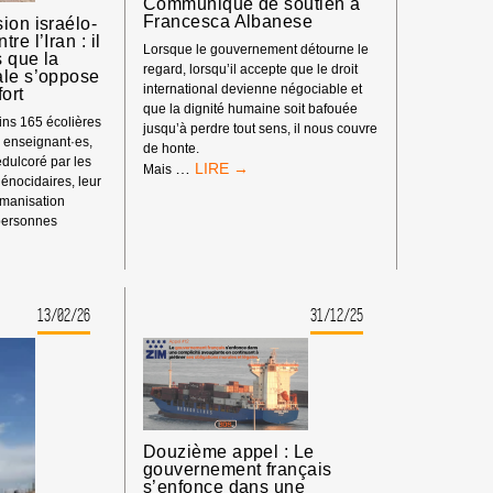
Communiqué de soutien à
LA
Francesca Albanese
ion israélo-
LIBERTÉ
re l’Iran : il
D’EXPRESSION
Lorsque le gouvernement détourne le
 que la
regard, lorsqu’il accepte que le droit
ale s’oppose
international devienne négociable et
fort
que la dignité humaine soit bafouée
ns 165 écolières
jusqu’à perdre tout sens, il nous couvre
s enseignant·es,
de honte.
dulcoré par les
COMMUNIQUÉ
…
Mais
énocidaires, leur
DE
umanisation
SOUTIEN
 personnes
À
E
FRANCESCA
SSION
ALBANESE
O-
NIENNE
13/02/26
31/12/25
E
Douzième appel : Le
gouvernement français
s’enfonce dans une