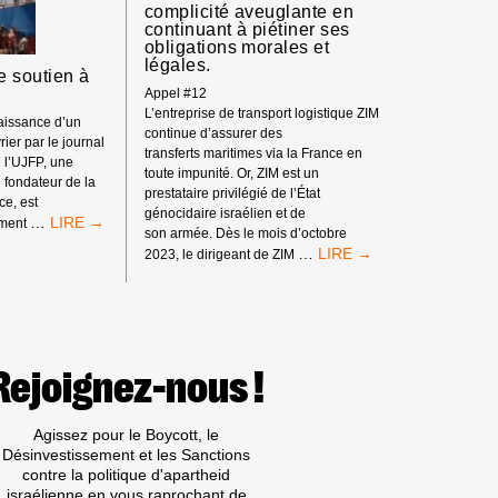
ITÉ
complicité aveuglante en
ALE
continuant à piétiner ses
SE
obligations morales et
légales.
 soutien à
Appel #12
L’entreprise de transport logistique ZIM
naissance d’un
continue d’assurer des
vrier par le journal
transferts maritimes via la France en
 l’UJFP, une
toute impunité. Or, ZIM est un
fondateur de la
prestataire privilégié de l’État
e, est
génocidaire israélien et de
COMMUNIQUÉ
…
ement
son armée. Dès le mois d’octobre
DE
DOUZIÈME
…
2023, le dirigeant de ZIM
SOUTIEN
APPEL :
À
LE
L’UJFP
GOUVERNEMENT
FRANÇAIS
S’ENFONCE
DANS
Rejoignez-nous !
UNE
COMPLICITÉ
AVEUGLANTE
Agissez pour le Boycott, le
EN
Désinvestissement et les Sanctions
CONTINUANT
contre la politique d'apartheid
À
israélienne en vous raprochant de