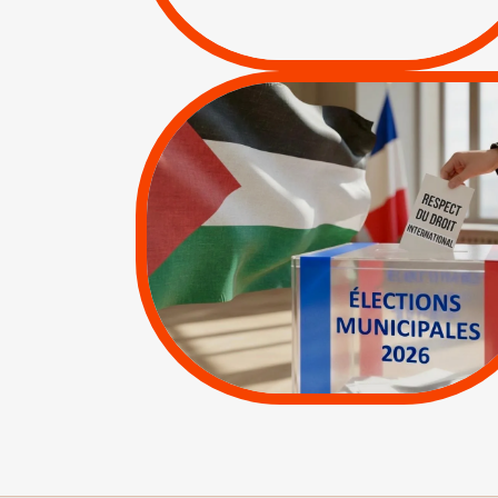
/
APPELS
SANCTIONS
|
|
Actus
Pétitions
MUNICIPALES 2026 :
JE VOTE POUR LE
RESPECT DU DROIT
INTERNATIONAL EN
PALESTINE
|
|
APPELS
Actus
Espaces Sans
Apartheid
|
Lettres d'interpellation
|
Pétitions