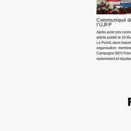
MAJOR
MONDI
S’OPPO
À
Communiqué de
LA
l’UJFP
LOI
DU
Après avoir pris con
PLUS
article publié le 10 fé
FORT
Le Point1 dans lequel
organisation membre 
Campagne BDS Franc
violemment et injust