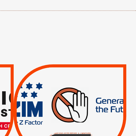
TREIZIÈME APPEL.
RESPECT DU DROIT
INTERNATIONAL ?
TRUMP, MACRON :
MÊME COMBAT
|
|
Actus
BOYCOTT DES
ENTREPRISES
|
|
Boycott militaire