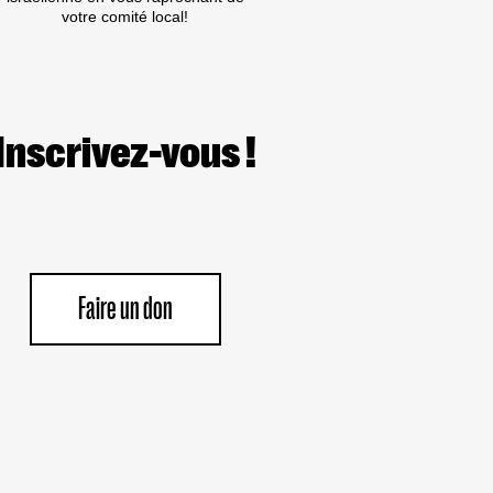
PIÉTINER
votre comité local!
SES
OBLIGATIONS
MORALES
ET
LÉGALES.
Inscrivez-vous !
Faire un don