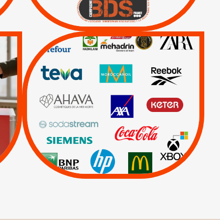
Lettres d'interpellation
QUE BOYCOTTER ?
/
BOYCOTT
DÉSINVESTISSEMENT
|
|
|
Actus
Ahava
|
|
|
AXA
BNP
CAF
|
|
Carrefour
HP
|
Keter
|
Livres et brochures
|
|
Mehadrin
PUMA
|
Sodastream
Visuels, tracts,
affiches,...