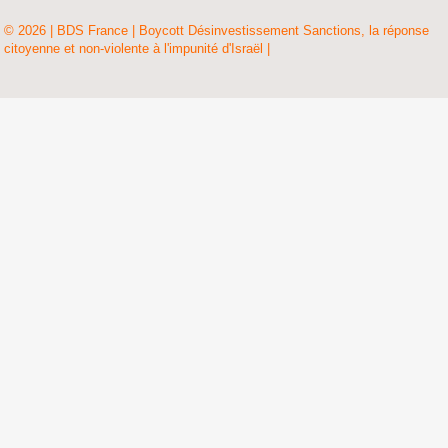
© 2026 | BDS France | Boycott Désinvestissement Sanctions, la réponse
citoyenne et non-violente à l'impunité d'Israël |