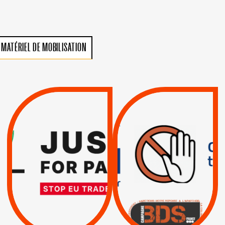
MATÉRIEL DE MOBILISATION
VIOLATIONS DES
TREIZIÈME APPEL.
DROITS DE L’HOMME
RESPECT DU DROIT
PAR ISRAËL :
INTERNATIONAL ?
EXIGEONS LA
TRUMP, MACRON :
SUSPENSION
MÊME COMBAT
TOTALE DE
L’ACCORD
|
|
Actus
D’ASSOCIATION UE-
BOYCOTT DES
ENTREPRISES
ISRAËL
|
|
Boycott militaire
/
APPELS
SANCTIONS
Lettres d'interpellation