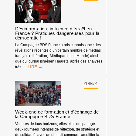
RENCONTRES
ÉCONOMIQUES
D’AIX-
EN-
PROVENCE
Désinformation, influence d’Israël en
France ? Pratiques dangereuses pour la
démocratie !
La Campagne BDS France a pris connaissance des
révélations récentes d’un certain nombre de médias
français (Libération, Médiapart et Le Monde) ainsi
que du journal israélien Haaretz, après des analyses
DÉSINFORMATION,
…
très
INFLUENCE
D’ISRAËL
EN
21/04/26
FRANCE
?
PRATIQUES
DANGEREUSES
POUR
Week-end de formation et d’échange de
LA
la Campagne BDS France
DÉMOCRATIE
Venu·es de tous horizons, elles et ils ont partagé
!
deux journées intenses de réflexion, de stratégie et
de solidarité, avec un objectif commun : amplifier la