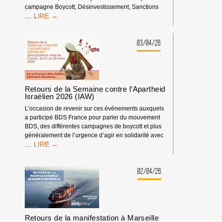
campagne Boycott, Désinvestissement, Sanctions
WEEK-
…
END
DE
FORMATION
03/04/26
ET
D’ÉCHANGE
DE
LA
CAMPAGNE
Retours de la Semaine contre l’Apartheid
BDS
Israélien 2026 (IAW)
FRANCE
L’occasion de revenir sur ces événements auxquels
a participé BDS France pour parler du mouvement
BDS, des différentes campagnes de boycott et plus
généralement de l’urgence d’agir en solidarité avec
RETOURS
…
DE
LA
SEMAINE
02/04/26
CONTRE
L’APARTHEID
ISRAÉLIEN
2026
(IAW)
Retours de la manifestation à Marseille