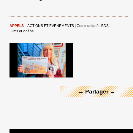
APPELS
|
ACTIONS ET EVENEMENTS
|
Communiqués BDS
|
Films et vidéos
← Merci ! →
→ Partager ←