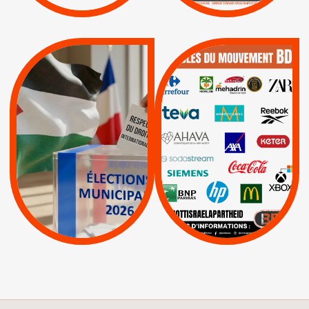
|
|
Actus
Pétitions
QUE BOYCOTTER ?
MUNICIPALES 2026 :
/
JE VOTE POUR LE
BOYCOTT
DÉSINVESTISSEME
RESPECT DU DROIT
|
|
|
Actus
Ahava
INTERNATIONAL EN
|
|
|
AXA
BNP
CAF
PALESTINE
|
|
Carrefour
HP
|
Keter
|
|
APPELS
Actus
|
Livres et brochures
Espaces Sans
Apartheid
|
|
Mehadrin
PUMA
|
Lettres d'interpellation
|
Sodastream
|
Pétitions
Visuels, tracts,
affiches,...