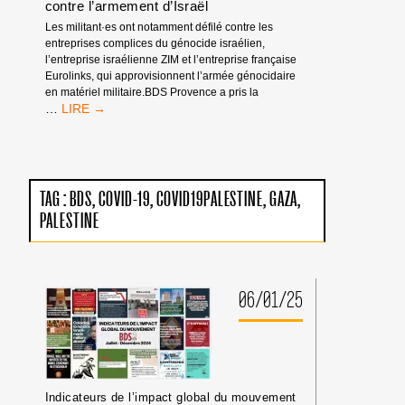
contre l’armement d’Israël
Les militant·es ont notamment défilé contre les
entreprises complices du génocide israélien,
l’entreprise israélienne ZIM et l’entreprise française
Eurolinks, qui approvisionnent l’armée génocidaire
en matériel militaire.BDS Provence a pris la
RETOURS
…
DE
LA
MANIFESTATION
À
MARSEILLE
TAG :
BDS
COVID-19
COVID19PALESTINE
GAZA
CONTRE
PALESTINE
L’ARMEMENT
D’ISRAËL
06/01/25
Indicateurs de l’impact global du mouvement