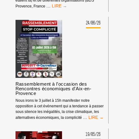
étaient là) et de différentes organisations (BDS
RASSEMBLEMENT
…
Provence, France
DEVANT
LES
RENCONTRES
24/06/26
ÉCONOMIQUES
D’AIX-
EN-
PROVENCE
Rassemblement à l’occasion des
Rencontres économiques d’Aix-en-
Provence
Nous irons le 3 juillet à 15h manifester notre
opposition à cet événement qui a tendance à passer
sous silence les inégalités, la crise climatique, les
RASSEMBLEMENT
…
alternatives économiques, la complicité
À
L’OCCASION
DES
19/05/26