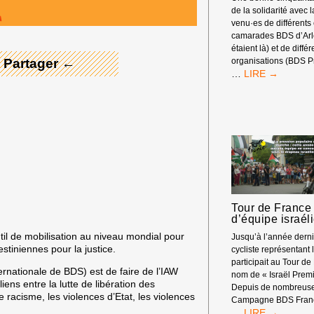
de la solidarité avec 
venu·es de différents
camarades BDS d’Arle
étaient là) et de diffé
 Partager ←
organisations (BDS P
RASSEMBLEM
…
DEVANT
LES
RENCONTRES
ÉCONOMIQUE
D’AIX-
EN-
PROVENCE
Tour de France 
d’équipe israél
til de mobilisation au niveau mondial pour
Jusqu’à l’année dern
stiniennes pour la justice.
cycliste représentant l
participait au Tour de
ernationale de BDS) est de faire de l’IAW
nom de « Israël Premi
iens entre la lutte de libération des
Depuis de nombreuse
le racisme, les violences d’Etat, les violences
Campagne BDS Franc
TOUR
…