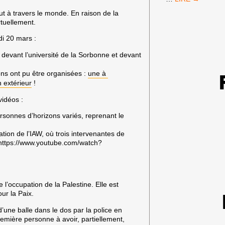
DE
ut à travers le monde.
En raison de la
FRANCE
irtuellement.
:
PAS
di 20 mars :
D’ÉQUIPE
ISRAÉLIENNE
, devant l’université de la Sorbonne et devant
!
ons ont pu être organisées :
une à
 extérieur
!
vidéos :
rsonnes d’horizons variés, reprenant le
ation de l’IAW, où trois intervenantes de
 https://www.youtube.com/watch?
 l’occupation de la Palestine. Elle est
ur la Paix.
’une balle dans le dos par la police en
 première personne à avoir, partiellement,