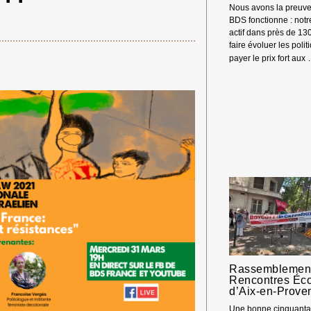
Nous avons la preuve
BDS fonctionne : not
actif dans près de 13
faire évoluer les polit
payer le prix fort aux
Rassemblement
Rencontres Éc
d’Aix-en-Prove
 Merci ! →
Une bonne cinquantai