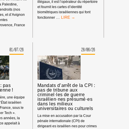
illégaux, il est l’opérateur du répertoire
la Palestine,
et fournit les cartes d’identité
 endroits (nos
biométriques israéliennes qui font
s, et d’Avignon
BOYCOTT
…
fonctionner
rentes
HP
rovence, France
:
ENT
MATÉRIEL
SYNDICAL
01/07/26
28/06/26
S
: pas
Mandats d’arrêt de la CPI :
ienne !
pas de tribune aux
criminel·les de guerre
ière, une équipe
israélien·nes présumé·es
’État israélien
dans les milieux
 France, sous le
universitaires ou culturels
er Tech ».
La mise en accusation par la Cour
s années, la
pénale internationale (CPI) de
e appelait à
dirigeant·es israélien·nes pour crimes