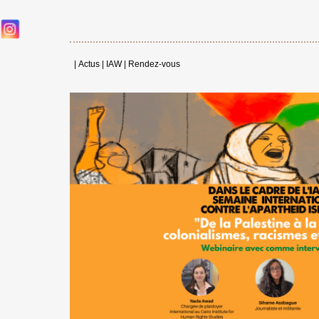
|
Actus
|
IAW
|
Rendez-vous
←