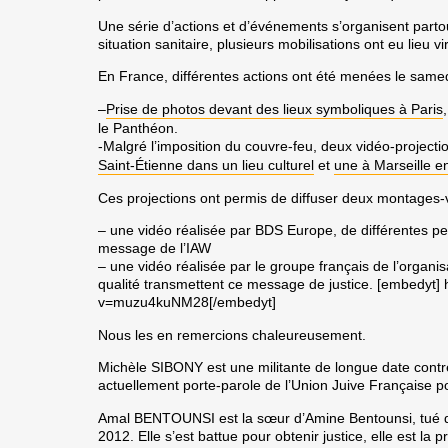
Une série d’actions et d’événements s’organisent parto
situation sanitaire, plusieurs mobilisations ont eu lieu v
En France, différentes actions ont été menées le same
–
Prise de photos devant des lieux symboliques à Paris
le Panthéon.
-Malgré l’imposition du couvre-feu, deux vidéo-projecti
Saint-Étienne dans un lieu culturel
et
une à
Marseille en
Ces projections ont permis de diffuser deux montages-
– une vidéo réalisée par BDS Europe, de différentes pe
message de l’IAW
– une vidéo réalisée par le groupe français de l’organis
qualité transmettent ce message de justice. [embedyt]
v=muzu4kuNM28[/embedyt]
Nous les en remercions chaleureusement.
Michèle SIBONY
est une militante de longue date contre
actuellement porte-parole de l’Union Juive Française po
Amal BENTOUNSI
est la sœur d’Amine Bentounsi, tué d
2012. Elle s’est battue pour obtenir justice, elle est la