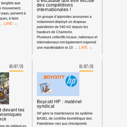
d’escalade doit être exclue
 tangible que
des compétitions
re mouvement,
internationales !
0 pays, parvient à
Un groupe d’alpinistes anonymes a
iques, à faire
notamment déployé un drapeau
LE
…
palestinien de 540 m2 depuis les
POUVOIR
hauteurs de Chamonix.
DE
Plusieurs collectifs locaux, nationaux et
BDS
internationaux ont également organisé
:
BOYCOTT
…
une manifestation le 10
NOTRE
SPORTIF
IMPACT
:
DEPUIS
LA
LE
05/07/26
01/07/26
FÉDÉRATION
DÉBUT
ISRAÉLIENNE
DE
D’ESCALADE
L’ANNÉE
DOIT
2026
ÊTRE
EXCLUE
DES
Boycott HP : matériel
COMPÉTITIONS
syndical
INTERNATIONALES
 devant les
!
HP gère la maintenance du système
onomiques
nce
BASEL de contrôle biométrique des
Palestinien·nes aux checkpoints
ne de militant·es