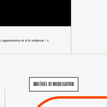
 oppressions et à la violence ! »
MATÉRIEL DE MOBILISATION
n
VIOLATIONS DES