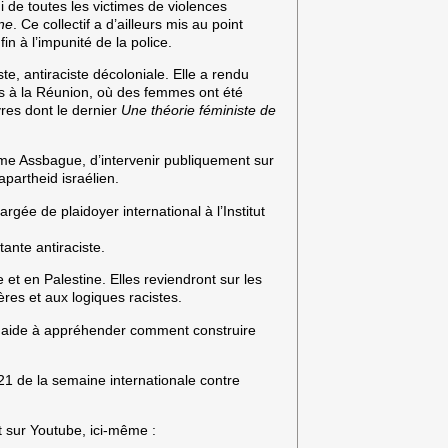
 de toutes les victimes de violences
ine
. Ce collectif a d’ailleurs mis au point
in à l’impunité de la police.
ste, antiraciste décoloniale. Elle a rendu
s à la Réunion, où des femmes ont été
ivres dont le dernier
Une théorie féministe de
me Assbague,
d’intervenir publiquement sur
apartheid israélien.
rgée de plaidoyer international à l’Institut
tante antiraciste.
 et en Palestine. Elles reviendront sur les
ères et aux logiques racistes.
 aide à appréhender comment construire
021 de la semaine internationale contre
t sur Youtube, ici-même :