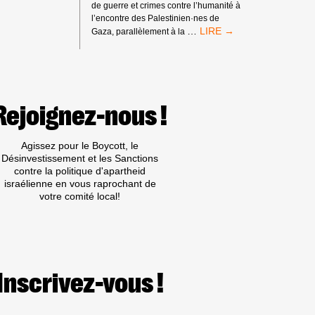
de guerre et crimes contre l’humanité à
l’encontre des Palestinien·nes de
MANDATS
…
Gaza, parallèlement à la
D’ARRÊT
DE
LA
CPI
:
PAS
Rejoignez-nous !
DE
TRIBUNE
AUX
Agissez pour le Boycott, le
CRIMINEL·LES
Désinvestissement et les Sanctions
DE
contre la politique d'apartheid
GUERRE
israélienne en vous raprochant de
ISRAÉLIEN·NES
votre comité local!
PRÉSUMÉ·ES
DANS
LES
MILIEUX
UNIVERSITAIRES
OU
Inscrivez-vous !
CULTURELS