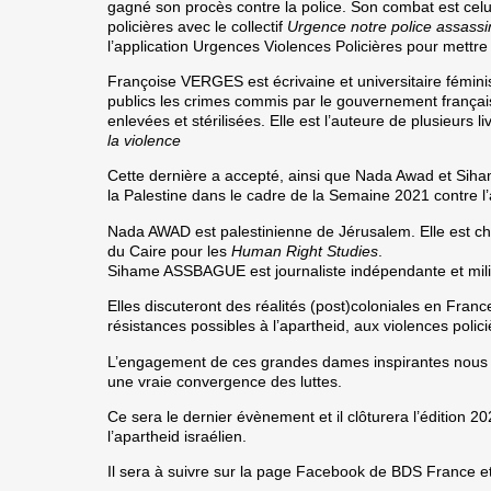
gagné son procès contre la police. Son combat est celui
policières avec le collectif
Urgence notre police assass
l’application Urgences Violences Policières pour mettre f
Françoise VERGES
est écrivaine et universitaire fémini
publics les crimes commis par le gouvernement françai
enlevées et stérilisées. Elle est l’auteure de plusieurs l
la violence
Cette dernière a accepté, ainsi que
Nada Awad
et
Siha
la Palestine dans le cadre de la Semaine 2021 contre l’
Nada AWAD
est palestinienne de Jérusalem. Elle est cha
du Caire pour les
Human Right Studies
.
Sihame ASSBAGUE
est journaliste indépendante et mili
Elles discuteront des réalités (post)coloniales en France
résistances possibles à l’apartheid, aux violences polici
L’engagement de ces grandes dames inspirantes nous
une vraie convergence des luttes.
Ce sera le dernier évènement et il clôturera l’édition 2
l’apartheid israélien.
Il sera à suivre sur la page Facebook de BDS France e