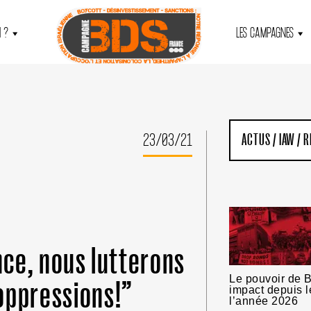
 ?
LES CAMPAGNES
23/03/21
ACTUS
/
IAW
/
R
ance, nous lutterons
Le pouvoir de B
oppressions!”
impact depuis l
l’année 2026