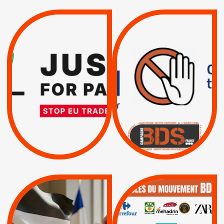
VIOLATIONS DES
TREIZIÈME APPEL.
DROITS DE L’HOMME
RESPECT DU DROIT
PAR ISRAËL :
INTERNATIONAL ?
EXIGEONS LA
TRUMP, MACRON :
SUSPENSION
MÊME COMBAT
TOTALE DE
L’ACCORD
|
|
Actus
D’ASSOCIATION UE-
BOYCOTT DES
ENTREPRISES
ISRAËL
|
|
Boycott militaire
/
APPELS
SANCTIONS
Lettres d'interpellation
|
|
Actus
Pétitions
QUE BOYCOTTER ?
MUNICIPALES 2026 :
/
JE VOTE POUR LE
BOYCOTT
DÉSINVESTISSEME
RESPECT DU DROIT
|
|
|
Actus
Ahava