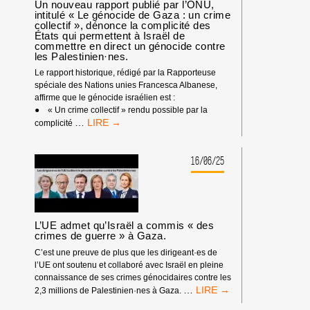
MOINS
Un nouveau rapport publié par l’ONU,
VISIBLE
intitulé « Le génocide de Gaza : un crime
collectif », dénonce la complicité des
ALORS
États qui permettent à Israël de
QUE
commettre en direct un génocide contre
TRUMP
les Palestinien·nes.
ANNONCE
Le rapport historique, rédigé par la Rapporteuse
LA
spéciale des Nations unies Francesca Albanese,
DEUXIÈME
affirme que le génocide israélien est :
PHASE
● « Un crime collectif » rendu possible par la
DU
UN
…
complicité
«
NOUVEAU
CESSEZ-
RAPPORT
LE-
PUBLIÉ
16/06/25
FEU
PAR
»
L’ONU,
INTITULÉ
«
LE
L’UE admet qu’Israël a commis « des
GÉNOCIDE
crimes de guerre » à Gaza.
DE
C’est une preuve de plus que les dirigeant·es de
GAZA
l’UE ont soutenu et collaboré avec Israël en pleine
:
connaissance de ses crimes génocidaires contre les
UN
L’UE
…
2,3 millions de Palestinien·nes à Gaza.
CRIME
ADMET
COLLECTIF