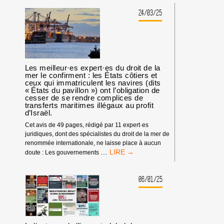
QU’ISRAËL
»,
A
24/03/25
DÉNONCE
COMMIS
LA
« DES
COMPLICITÉ
CRIMES
DES
DE
ÉTATS
GUERRE »
QUI
À
Les meilleur·es expert·es du droit de la
PERMETTENT
GAZA.
mer le confirment : les États côtiers et
À
ceux qui immatriculent les navires (dits
ISRAËL
« États du pavillon ») ont l’obligation de
cesser de se rendre complices de
DE
transferts maritimes illégaux au profit
COMMETTRE
d’Israël.
EN
DIRECT
Cet avis de 49 pages, rédigé par 11 expert·es
UN
juridiques, dont des spécialistes du droit de la mer de
GÉNOCIDE
renommée internationale, ne laisse place à aucun
LES
…
CONTRE
doute : Les gouvernements
MEILLEUR·ES
LES
EXPERT·ES
PALESTINIEN·NES.
DU
06/01/25
DROIT
DE
LA
MER
LE