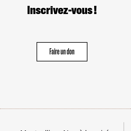
TRANSFERTS
MARITIMES
Inscrivez-vous !
ILLÉGAUX
AU
PROFIT
D’ISRAËL.
Faire un don
Navigation