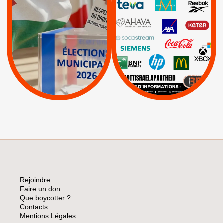
INTERNATIONAL EN
|
|
|
AXA
BNP
CAF
PALESTINE
|
|
Carrefour
HP
|
Keter
|
|
APPELS
Actus
|
Livres et brochures
Espaces Sans
Apartheid
|
|
Mehadrin
PUMA
|
Lettres d'interpellation
|
Sodastream
|
Pétitions
Visuels, tracts,
affiches,...
Rejoindre
Faire un don
Que boycotter ?
Contacts
Mentions Légales