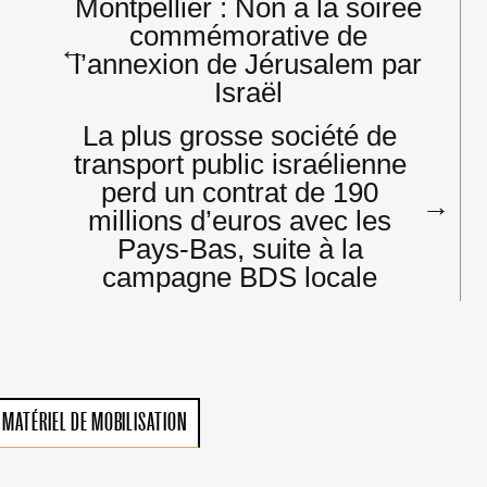
Montpellier : Non à la soirée
de
commémorative de
l’article
←
l’annexion de Jérusalem par
Israël
La plus grosse société de
transport public israélienne
perd un contrat de 190
→
millions d’euros avec les
Pays-Bas, suite à la
campagne BDS locale
MATÉRIEL DE MOBILISATION