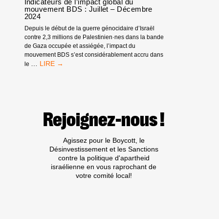
Indicateurs de l’impact global du
CONFIRMENT
mouvement BDS : Juillet – Décembre
2024
:
LES
Depuis le début de la guerre génocidaire d’Israël
ÉTATS
contre 2,3 millions de Palestinien·nes dans la bande
CÔTIERS
de Gaza occupée et assiégée, l’impact du
ET
mouvement BDS s’est considérablement accru dans
CEUX
INDICATEURS
…
le
QUI
DE
IMMATRICULENT
L’IMPACT
LES
GLOBAL
NAVIRES
DU
(DITS
MOUVEMENT
« ÉTATS
Rejoignez-nous !
BDS
DU
:
PAVILLON »)
JUILLET
Agissez pour le Boycott, le
ONT
–
Désinvestissement et les Sanctions
L’OBLIGATION
DÉCEMBRE
contre la politique d'apartheid
DE
2024
israélienne en vous raprochant de
CESSER
votre comité local!
DE
SE
RENDRE
COMPLICES
DE