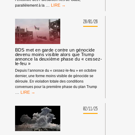
MANDATS
…
parallèlement à la
D’ARRÊT
DE
LA
28/01/26
CPI
:
PAS
DE
TRIBUNE
BDS met en garde contre un génocide
AUX
devenu moins visible alors que Trump
annonce la deuxième phase du « cessez-
CRIMINEL·LES
le-feu »
DE
GUERRE
Depuis l’annonce du « cessez-le-feu » en octobre
ISRAÉLIEN·NES
dernier, une forme moins visible de génocide se
PRÉSUMÉ·ES
déroule. En violation totale des conditions
DANS
convenues pour la première phase du plan Trump
LES
BDS
…
MILIEUX
MET
UNIVERSITAIRES
EN
OU
GARDE
02/11/25
CULTURELS
CONTRE
UN
GÉNOCIDE
DEVENU