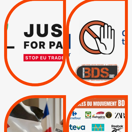
VIOLATIONS DES
TREIZIÈME APPEL.
DROITS DE L’HOMME
RESPECT DU DROIT
PAR ISRAËL :
INTERNATIONAL ?
EXIGEONS LA
TRUMP, MACRON :
SUSPENSION
MÊME COMBAT
TOTALE DE
L’ACCORD
|
|
Actus
D’ASSOCIATION UE-
BOYCOTT DES
ENTREPRISES
ISRAËL
|
|
Boycott militaire
/
APPELS
SANCTIONS
Lettres d'interpellation
|
|
Actus
Pétitions
QUE BOYCOTTER ?
MUNICIPALES 2026 :
/
JE VOTE POUR LE
BOYCOTT
DÉSINVESTISSEME
RESPECT DU DROIT
|
|
|
Actus
Ahava
INTERNATIONAL EN
|
|
|
AXA
BNP
CAF