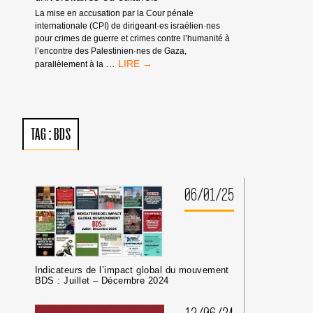
La mise en accusation par la Cour pénale
internationale (CPI) de dirigeant·es israélien·nes
pour crimes de guerre et crimes contre l’humanité à
l’encontre des Palestinien·nes de Gaza,
MANDATS
…
parallèlement à la
D’ARRÊT
DE
LA
CPI
:
TAG :
BDS
PAS
DE
TRIBUNE
AUX
CRIMINEL·LES
06/01/25
DE
GUERRE
ISRAÉLIEN·NES
PRÉSUMÉ·ES
DANS
LES
Indicateurs de l’impact global du mouvement
MILIEUX
BDS : Juillet – Décembre 2024
UNIVERSITAIRES
OU