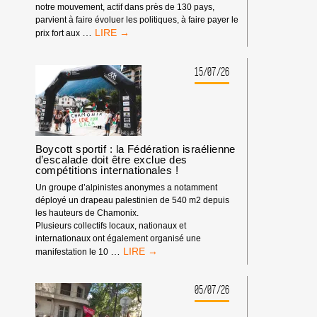
notre mouvement, actif dans près de 130 pays,
parvient à faire évoluer les politiques, à faire payer le
LE
…
prix fort aux
POUVOIR
DE
BDS
15/07/26
:
NOTRE
IMPACT
DEPUIS
LE
DÉBUT
Boycott sportif : la Fédération israélienne
d’escalade doit être exclue des
DE
compétitions internationales !
L’ANNÉE
2026
Un groupe d’alpinistes anonymes a notamment
déployé un drapeau palestinien de 540 m2 depuis
les hauteurs de Chamonix.
Plusieurs collectifs locaux, nationaux et
internationaux ont également organisé une
BOYCOTT
…
manifestation le 10
SPORTIF
:
LA
05/07/26
FÉDÉRATION
ISRAÉLIENNE