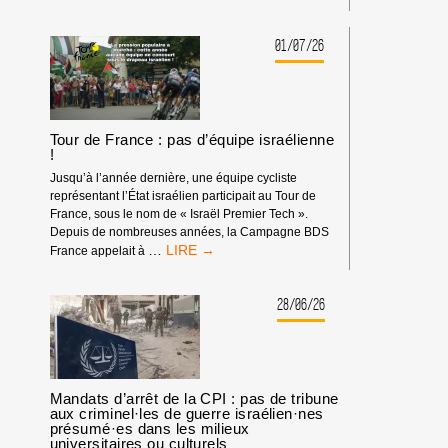
HP
:
MATÉRIEL
01/07/26
SYNDICAL
Tour de France : pas d’équipe israélienne
!
Jusqu’à l’année dernière, une équipe cycliste
représentant l’État israélien participait au Tour de
France, sous le nom de « Israël Premier Tech ».
Depuis de nombreuses années, la Campagne BDS
TOUR
…
France appelait à
DE
FRANCE
:
28/06/26
PAS
D’ÉQUIPE
ISRAÉLIENNE
!
Mandats d’arrêt de la CPI : pas de tribune
aux criminel·les de guerre israélien·nes
présumé·es dans les milieux
universitaires ou culturels