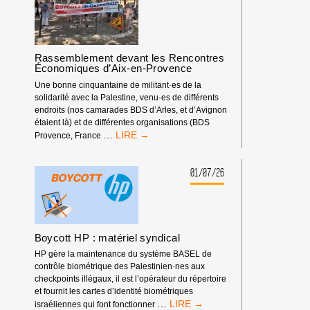
D’ESCALADE
DOIT
ÊTRE
EXCLUE
Rassemblement devant les Rencontres
DES
Économiques d’Aix-en-Provence
COMPÉTITIONS
INTERNATIONALES
Une bonne cinquantaine de militant·es de la
!
solidarité avec la Palestine, venu·es de différents
endroits (nos camarades BDS d’Arles, et d’Avignon
étaient là) et de différentes organisations (BDS
RASSEMBLEMENT
…
Provence, France
DEVANT
LES
RENCONTRES
01/07/26
ÉCONOMIQUES
D’AIX-
EN-
PROVENCE
Boycott HP : matériel syndical
HP gère la maintenance du système BASEL de
contrôle biométrique des Palestinien·nes aux
checkpoints illégaux, il est l’opérateur du répertoire
et fournit les cartes d’identité biométriques
BOYCOTT
…
israéliennes qui font fonctionner