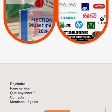
PALESTINE
|
|
Carrefour
HP
|
Keter
|
|
APPELS
Actus
|
Livres et brochures
Espaces Sans
Apartheid
|
|
Mehadrin
PUMA
|
Lettres d'interpellation
|
Sodastream
|
Pétitions
Visuels, tracts,
affiches,...
Rejoindre
Faire un don
Que boycotter ?
Contacts
Mentions Légales