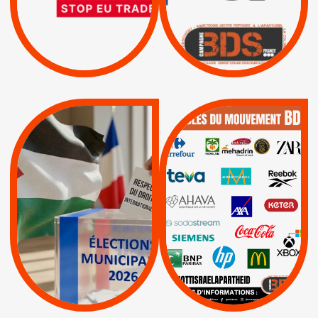
D’ASSOCIATION UE-
BOYCOTT DES
ENTREPRISES
ISRAËL
|
|
Boycott militaire
/
APPELS
SANCTIONS
Lettres d'interpellation
|
|
Actus
Pétitions
QUE BOYCOTTER ?
MUNICIPALES 2026 :
/
JE VOTE POUR LE
BOYCOTT
DÉSINVESTISSEME
RESPECT DU DROIT
|
|
|
Actus
Ahava
INTERNATIONAL EN
|
|
|
AXA
BNP
CAF
PALESTINE
|
|
Carrefour
HP
|
Keter
|
|
APPELS
Actus
|
Livres et brochures
Espaces Sans
Apartheid
|
|
Mehadrin
PUMA
|
Lettres d'interpellation
|
Sodastream
|
Pétitions
Visuels, tracts,
affiches,...