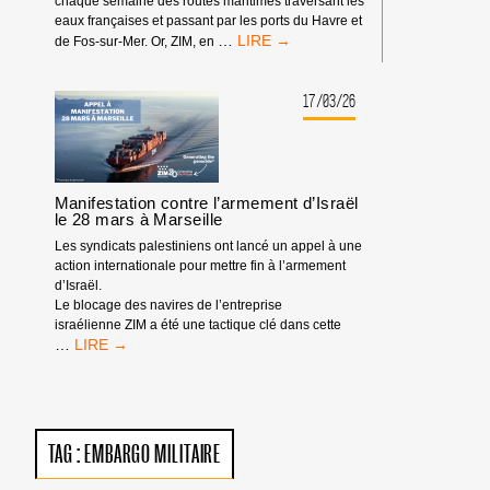
chaque semaine des routes maritimes traversant les
GÉNOCIDE
eaux françaises et passant par les ports du Havre et
DIX-
…
de Fos-sur-Mer. Or, ZIM, en
SEPTIÈME
APPEL
:
17/03/26
CAMPAGNE
CONTRE
ZIM
Manifestation contre l’armement d’Israël
le 28 mars à Marseille
Les syndicats palestiniens ont lancé un appel à une
action internationale pour mettre fin à l’armement
d’Israël.
Le blocage des navires de l’entreprise
israélienne ZIM a été une tactique clé dans cette
MANIFESTATION
…
CONTRE
L’ARMEMENT
D’ISRAËL
LE
28
TAG :
EMBARGO MILITAIRE
MARS
À