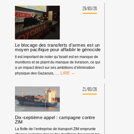
LA
MANIFESTATION
29/03/26
À
MARSEILLE
CONTRE
L’ARMEMENT
D’ISRAËL
Le blocage des transferts d’armes est un
moyen pacifique pour affaiblir le génocide
Il est important de noter qu’Israël est en manque de
munitions et se plaint du manque de livraison, ce qui
a un impact direct sur ses ambitions d’élimination
LE
…
physique des Gazaouis,
BLOCAGE
DES
TRANSFERTS
21/03/26
D’ARMES
EST
UN
MOYEN
PACIFIQUE
Dix-septième appel : campagne contre
POUR
ZIM
AFFAIBLIR
La flotte de l’entreprise de transport ZIM emprunte
LE