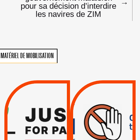
→
pour sa décision d’interdire
les navires de ZIM
MATÉRIEL DE MOBILISATION
VIOLATIONS DES
TREIZIÈME APPEL.
DROITS DE L’HOMME
RESPECT DU DROIT
PAR ISRAËL :
INTERNATIONAL ?
EXIGEONS LA
TRUMP, MACRON :
SUSPENSION
MÊME COMBAT
TOTALE DE
L’ACCORD
|
|
Actus