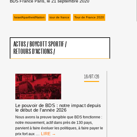
BDS France Paris, le 21 septembre 2020
IsraelApartheidNation
tour de france
Tour de France 2020
ACTUS
/
BOYCOTT SPORTIF
/
RETOURS D'ACTIONS
/
16/07/26
Le pouvoir de BDS : notre impact depuis
le début de l’année 2026
Nous avons la preuve tangible que BDS fonctionne :
notre mouvement, actif dans près de 130 pays,
parvient à faire évoluer les politiques, à faire payer le
LE
…
prix fort aux