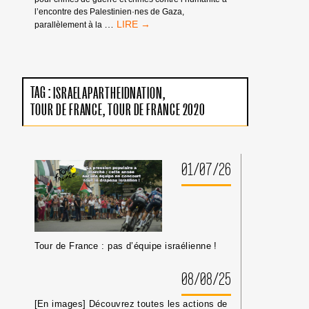
l’encontre des Palestinien·nes de Gaza,
MANDATS
…
parallèlement à la
D’ARRÊT
DE
LA
CPI
:
TAG :
ISRAELAPARTHEIDNATION
PAS
TOUR DE FRANCE
TOUR DE FRANCE 2020
DE
TRIBUNE
AUX
CRIMINEL·LES
DE
01/07/26
GUERRE
ISRAÉLIEN·NES
PRÉSUMÉ·ES
DANS
LES
MILIEUX
Tour de France : pas d’équipe israélienne !
UNIVERSITAIRES
OU
CULTURELS
08/08/25
[En images] Découvrez toutes les actions de