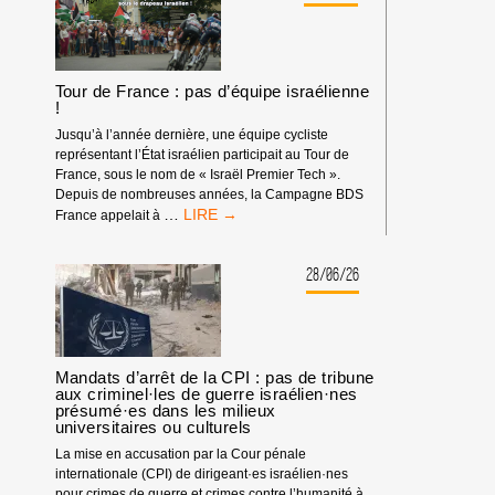
SYNDICAL
Tour de France : pas d’équipe israélienne
!
Jusqu’à l’année dernière, une équipe cycliste
représentant l’État israélien participait au Tour de
France, sous le nom de « Israël Premier Tech ».
Depuis de nombreuses années, la Campagne BDS
TOUR
…
France appelait à
DE
FRANCE
:
28/06/26
PAS
D’ÉQUIPE
ISRAÉLIENNE
!
Mandats d’arrêt de la CPI : pas de tribune
aux criminel·les de guerre israélien·nes
présumé·es dans les milieux
universitaires ou culturels
La mise en accusation par la Cour pénale
internationale (CPI) de dirigeant·es israélien·nes
pour crimes de guerre et crimes contre l’humanité à