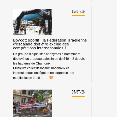
POUVOIR
DE
BDS
15/07/26
:
NOTRE
IMPACT
DEPUIS
LE
DÉBUT
Boycott sportif : la Fédération israélienne
d’escalade doit être exclue des
DE
compétitions internationales !
L’ANNÉE
2026
Un groupe d’alpinistes anonymes a notamment
déployé un drapeau palestinien de 540 m2 depuis
les hauteurs de Chamonix.
Plusieurs collectifs locaux, nationaux et
internationaux ont également organisé une
BOYCOTT
…
manifestation le 10
SPORTIF
:
LA
05/07/26
FÉDÉRATION
ISRAÉLIENNE
D’ESCALADE
DOIT
ÊTRE