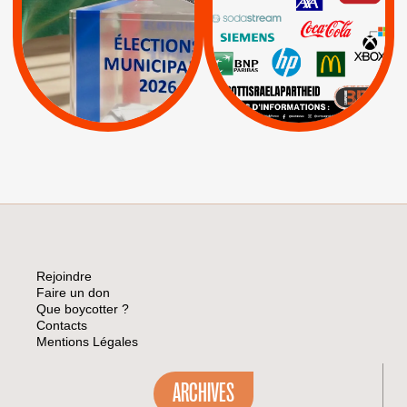
|
Keter
|
|
APPELS
Actus
|
Livres et brochures
Espaces Sans
Apartheid
|
|
Mehadrin
PUMA
|
Lettres d'interpellation
|
Sodastream
|
Pétitions
Visuels, tracts,
affiches,...
Rejoindre
Faire un don
Que boycotter ?
Contacts
Mentions Légales
ARCHIVES