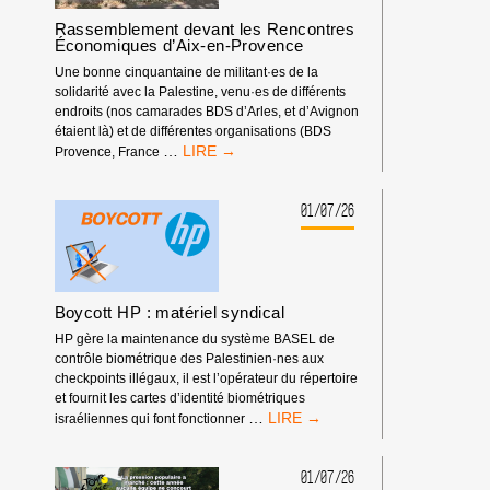
EXCLUE
Rassemblement devant les Rencontres
DES
Économiques d’Aix-en-Provence
COMPÉTITIONS
INTERNATIONALES
Une bonne cinquantaine de militant·es de la
!
solidarité avec la Palestine, venu·es de différents
endroits (nos camarades BDS d’Arles, et d’Avignon
étaient là) et de différentes organisations (BDS
RASSEMBLEMENT
…
Provence, France
DEVANT
LES
RENCONTRES
01/07/26
ÉCONOMIQUES
D’AIX-
EN-
PROVENCE
Boycott HP : matériel syndical
HP gère la maintenance du système BASEL de
contrôle biométrique des Palestinien·nes aux
checkpoints illégaux, il est l’opérateur du répertoire
et fournit les cartes d’identité biométriques
BOYCOTT
…
israéliennes qui font fonctionner
HP
:
MATÉRIEL
01/07/26