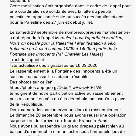
septembre.
Cette mobilisation était organisée dans le cadre de l’appel pour
une coordination de solidarité avec la lutte du peuple
palestinien, appel lancé suite au succès des manifestations
pour la Palestine des 27 juin et début juillet.
Le samedi 19 septembre
de nombreux/breuses manifestant-e-
s ont répondu à l’appel
Ils roulent pour l’apartheid israélien,
Nous on pédale pour la Palestine ! Manifestation à vélo,
trottinette ou à pied samedi 19/09 à 14h00 à partir de la
Fontaine des Innocents (M° Chatelet Les Halles)
Tract de l’appel
et
liste actualisée des signataires au 18.09.2020
.
Le rassemblement à la Fontaine des Innocents a été un
succès. Les passant-e-s étaient réceptifs.
Des photos sur ce lien
https://photos.app.goo.gl/
DkbuYfwPw5wPtFTW8
témoignent de notre participation active au rassemblement
puis à la manif en vélo ou à la déambulation jusqu’à la place
de la République.
Deux camarades sont intervenues lors du rassemblement
Le dimanche 20 septembre
nous avons réussi une opération
surprise lors de l’arrivée du Tour de France à Paris.
Nous avons pu suspendre un grand drapeau palestinien au
balcon d’un immeuble et manifester sous l’immeuble lors du