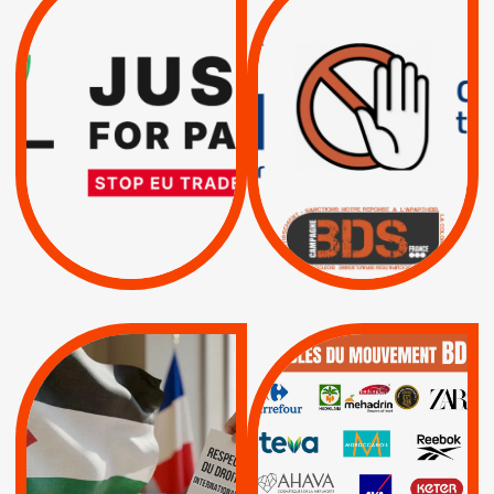
TREIZIÈME APPEL.
DROITS DE L’HOMME
RESPECT DU DROIT
PAR ISRAËL :
INTERNATIONAL ?
EXIGEONS LA
TRUMP, MACRON :
SUSPENSION
MÊME COMBAT
TOTALE DE
L’ACCORD
|
|
Actus
D’ASSOCIATION UE-
BOYCOTT DES
ENTREPRISES
ISRAËL
|
|
Boycott militaire
/
APPELS
SANCTIONS
Lettres d'interpellation
|
|
Actus
Pétitions
QUE BOYCOTTER ?
MUNICIPALES 2026 :
/
JE VOTE POUR LE
BOYCOTT
DÉSINVESTISSEME
RESPECT DU DROIT
|
|
|
Actus
Ahava
INTERNATIONAL EN
|
|
|
AXA
BNP
CAF
PALESTINE
|
|
Carrefour
HP