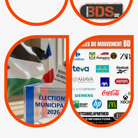
ISRAËL
|
|
Boycott militaire
/
APPELS
SANCTIONS
Lettres d'interpellation
|
|
Actus
Pétitions
QUE BOYCOTTER ?
MUNICIPALES 2026 :
/
JE VOTE POUR LE
BOYCOTT
DÉSINVESTISSEME
RESPECT DU DROIT
|
|
|
Actus
Ahava
INTERNATIONAL EN
|
|
|
AXA
BNP
CAF
PALESTINE
|
|
Carrefour
HP
|
Keter
|
|
APPELS
Actus
|
Livres et brochures
Espaces Sans
Apartheid
|
|
Mehadrin
PUMA
|
Lettres d'interpellation
|
Sodastream
|
Pétitions
Visuels, tracts,
affiches,...