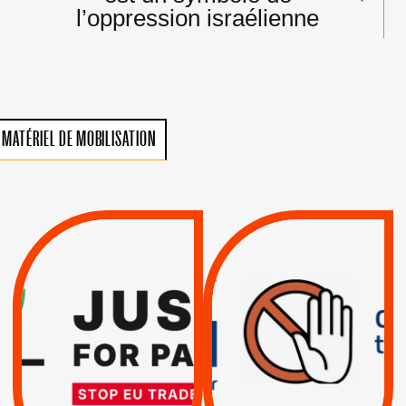
l’oppression israélienne
MATÉRIEL DE MOBILISATION
VIOLATIONS DES
TREIZIÈME APPEL.
DROITS DE L’HOMME
RESPECT DU DROIT
PAR ISRAËL :
INTERNATIONAL ?
EXIGEONS LA
TRUMP, MACRON :
SUSPENSION
MÊME COMBAT
TOTALE DE
L’ACCORD
|
|
Actus
D’ASSOCIATION UE-
BOYCOTT DES
ENTREPRISES