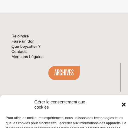
Rejoindre
Faire un don
Que boycotter ?
Contacts
Mentions Légales
ARCHIVES
Gérer le consentement aux
INSCRIVEZ-VOUS À LA NEWSLETTER
cookies
Inscrivez-vous à la Newsletter
Email
Pour offrir les meilleures expériences, nous utilisons des technologies telles
que les cookies pour stocker et/ou accéder aux informations des appareils. Le