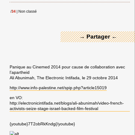
← Merci ! →
/
34
|
Non classé
→ Partager ←
Panique au Cinemed 2014 pour cause de collaboration avec
l’apartheid
Ali Abunimah, The Electronic Intifada, le 29 octobre 2014
http://www.info-palestine.net/spip.php?article15019
en VO:
http://electronicintifada.net/blogs/ali-abunimah/video-french-
activists-seize-stage-israel-backed-film-festival
{youtube}7T2obRkKndg{/youtube}