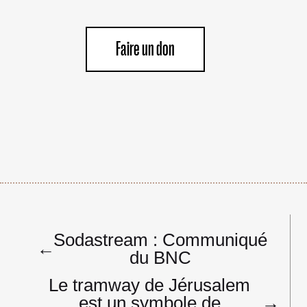
Faire un don
Navigation
Sodastream : Communiqué
de
←
du BNC
l’article
Le tramway de Jérusalem
est un symbole de
→