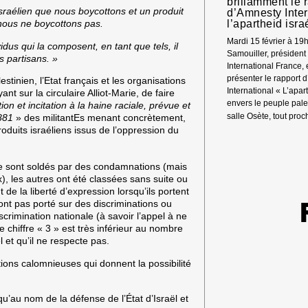
brillamment le 
israélien que nous boycottons et un produit
d’Amnesty Inter
l’apartheid isra
 nous ne boycottons pas.
Mardi 15 février à 1
vidus qui la composent, en tant que tels, il
Samouiller, présiden
es partisans. »
International France,
présenter le rapport 
tinien, l’Etat français et les organisations
International « L’apar
nt sur la circulaire Alliot-Marie, de faire
envers le peuple pales
ion et incitation à la haine raciale, prévue et
salle Osète, tout pro
1881
» des militantEs menant concrètement,
duits israéliens issus de l’oppression du
 se sont soldés par des condamnations (mais
), les autres ont été classées sans suite ou
t de la liberté d’expression lorsqu’ils portent
’ont pas porté sur des discriminations ou
iscrimination nationale (à savoir l’appel à ne
chiffre « 3 » est très inférieur au nombre
 et qu’il ne respecte pas.
ions calomnieuses qui donnent la possibilité
’au nom de la défense de l’État d’Israël et