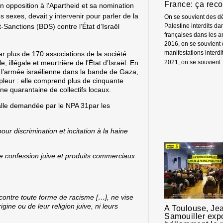
France: ça re
L’
opposition à l’Apartheid et sa nomination
ET
sexes, devait y intervenir pour parler de la
On se souvient des dé
LE
Sanctions (BDS) contre l’État d’Israël
Palestine interdits da
GÉ
françaises dans les 
IS
2016, on se souvient
CO
manifestations interd
r plus de 170 associations de la société
LE
e, illégale et meurtrière de l’État d’Israël. En
2021, on se souvient
PA
l’armée israélienne dans la bande de Gaza,
eur : elle comprend plus de cinquante
une quarantaine de collectifs locaux.
 salle demandée par le NPA 31par les
r discrimination et incitation à la haine
e confession juive et produits commerciaux
contre toute forme de racisme […], ne vise
ine ou de leur religion juive, ni leurs
A Toulouse, Je
Samouiller exp