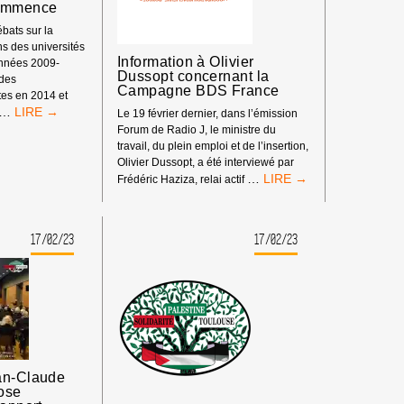
commence
APARTHEID
bats sur la
ns des universités
NOCIDE
Information à Olivier
années 2009-
RAÉLIENS
Dussopt concernant la
 des
NTRE
Campagne BDS France
ites en 2014 et
S
[COMMUNIQUÉ
…
Le 19 février dernier, dans l’émission
LESTINIEN·NES.
BDS
Forum de Radio J, le ministre du
FRANCE]
travail, du plein emploi et de l’insertion,
CENSURE
Olivier Dussopt, a été interviewé par
DE
<STRONG>INFORMATI
…
Frédéric Haziza, relai actif
LA
À
PALESTINE
OLIVIER
EN
DUSSOPT
17/02/23
17/02/23
FRANCE:
CONCERNANT
ÇA
LA
RECOMMENCE
CAMPAGNE
BDS
FRANCE</STRONG>
an-Claude
ose