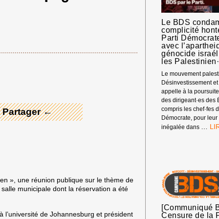
Le BDS condam
complicité hon
Parti Démocrat
avec l’apartheid
génocide israél
 Merci ! →
les Palestinien
Le mouvement palesti
Désinvestissement et
appelle à la poursuite
des dirigeant·es des 
compris les chef·fes d
 Partager ←
Démocrate, pour leur 
LE
…
inégalée dans
BD
CO
LA
CO
HO
DU
lien », une réunion publique sur le thème de
PA
alle municipale dont la réservation a été
DÉ
AM
[Communiqué B
à l’université de Johannesburg et président
AV
Censure de la 