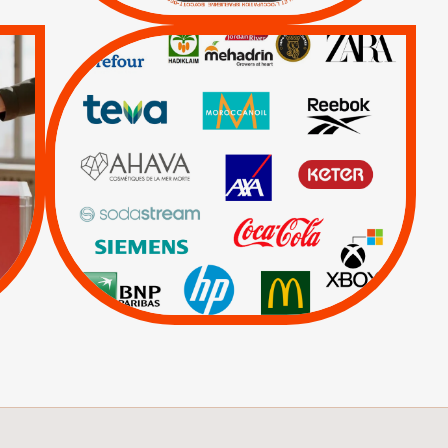
QUE BOYCOTTER ?
/
BOYCOTT
DÉSINVESTISSEMENT
|
|
|
Actus
Ahava
|
|
|
AXA
BNP
CAF
|
|
Carrefour
HP
|
Keter
|
Livres et brochures
|
|
Mehadrin
PUMA
|
Sodastream
Visuels, tracts,
affiches,...