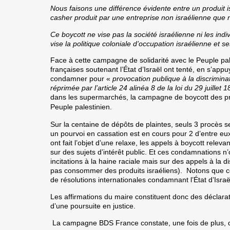
Nous faisons une différence évidente entre un produit 
casher produit par une entreprise non israélienne que
Ce boycott ne vise pas la société israélienne ni les indi
vise la politique coloniale d’occupation israélienne et s
Face à cette campagne de solidarité avec le Peuple pales
françaises soutenant l’État d’Israël ont tenté, en s’appuya
condamner pour «
provocation publique à la discriminat
réprimée par l’article 24 alinéa 8 de la loi du 29 juillet 
dans les supermarchés, la campagne de boycott des pro
Peuple palestinien.
Sur la centaine de dépôts de plaintes, seuls 3 procès
un pourvoi en cassation est en cours pour 2 d’entre eux
ont fait l’objet d’une relaxe, les appels à boycott relevan
sur des sujets d’intérêt public. Et ces condamnations n
incitations à la haine raciale mais sur des appels à la d
pas consommer des produits israéliens). Notons que ce 
de résolutions internationales condamnant l’État d’Israël
Les affirmations du maire constituent donc des déclarat
d’une poursuite en justice.
La campagne BDS France constate, une fois de plus, qu