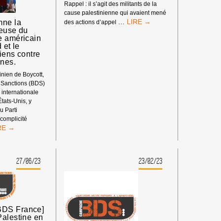
Rappel : il s’agit des militants de la
cause palestinienne qui avaient mené
SOUTIEN
…
ne la
des actions d’appel
teuse du
AUX
e américain
« 11
 et le
DE
iens contre
MULHOUSE »
·nes.
!
nien de Boycott,
 Sanctions (BDS)
 internationale
États-Unis, y
u Parti
complicité
S
NDAMNE
27/06/23
23/02/23
MPLICITÉ
NTEUSE
RTI
MOCRATE
ÉRICAIN
DS France]
EC
Palestine en