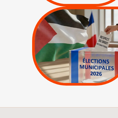
|
|
Actus
Pétitions
MUNICIPALES 2026 :
JE VOTE POUR LE
RESPECT DU DROIT
INTERNATIONAL EN
PALESTINE
|
|
APPELS
Actus
Espaces Sans
Apartheid
|
Lettres d'interpellation
|
Pétitions