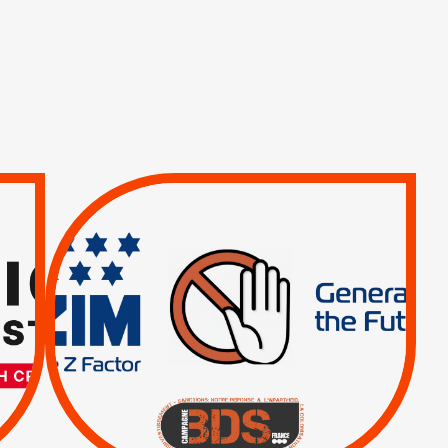
TREIZIÈME APPEL.
RESPECT DU DROIT
INTERNATIONAL ?
TRUMP, MACRON :
MÊME COMBAT
|
|
Actus
BOYCOTT DES
ENTREPRISES
|
|
Boycott militaire
Lettres d'interpellation