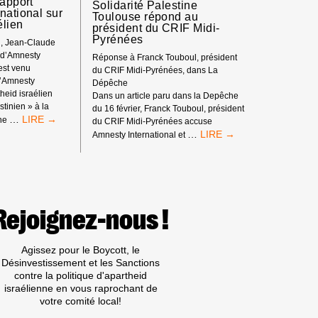
rapport
Solidarité Palestine
national sur
Toulouse répond au
élien
président du CRIF Midi-
Pyrénées
9h, Jean-Claude
t d’Amnesty
Réponse à Franck Touboul, président
 est venu
du CRIF Midi-Pyrénées, dans La
d’Amnesty
Dépêche
theid israélien
Dans un article paru dans la Depêche
tinien » à la
du 16 février, Franck Touboul, président
A
…
che
du CRIF Midi-Pyrénées accuse
TOULOUSE,
SOLIDARITÉ
…
Amnesty International et
JEAN-
PALESTINE
CLAUDE
TOULOUSE
SAMOUILLER
RÉPOND
EXPOSE
AU
BRILLAMMENT
PRÉSIDENT
LE
DU
Rejoignez-nous !
RAPPORT
CRIF
D’AMNESTY
MIDI-
INTERNATIONAL
PYRÉNÉES
Agissez pour le Boycott, le
SUR
Désinvestissement et les Sanctions
L’APARTHEID
contre la politique d'apartheid
ISRAÉLIEN
israélienne en vous raprochant de
votre comité local!