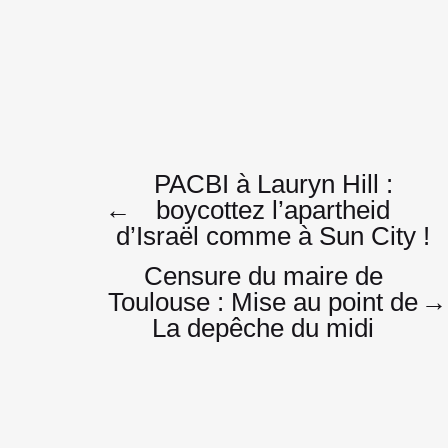
Navigatio
PACBI à Lauryn Hill :
←
boycottez l’apartheid
d’Israël comme à Sun City !
de
Censure du maire de
Toulouse : Mise au point de
→
La depêche du midi
l’article