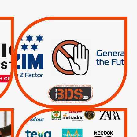
TREIZIÈME APPEL.
RESPECT DU DROIT
INTERNATIONAL ?
TRUMP, MACRON :
MÊME COMBAT
|
|
Actus
BOYCOTT DES
ENTREPRISES
|
|
Boycott militaire
Lettres d'interpellation
QUE BOYCOTTER ?
/
BOYCOTT
DÉSINVESTISSEMENT
|
|
|
Actus
Ahava