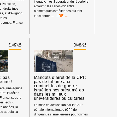
illégaux, il est l’opérateur du répertoire
la Palestine,
et fournit les cartes d’identité
 endroits (nos
biométriques israéliennes qui font
s, et d’Avignon
BOYCOTT
…
fonctionner
rentes
HP
rovence, France
:
ENT
MATÉRIEL
SYNDICAL
01/07/26
28/06/26
S
: pas
Mandats d’arrêt de la CPI :
ienne !
pas de tribune aux
criminel·les de guerre
ière, une équipe
israélien·nes présumé·es
’État israélien
dans les milieux
 France, sous le
universitaires ou culturels
er Tech ».
La mise en accusation par la Cour
s années, la
pénale internationale (CPI) de
e appelait à
dirigeant·es israélien·nes pour crimes