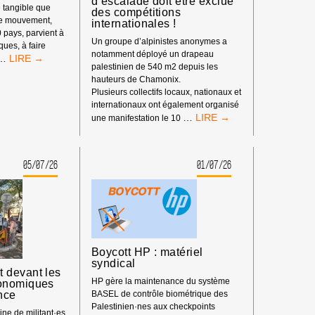
d’escalade doit être exclue
 tangible que
des compétitions
re mouvement,
internationales !
0 pays, parvient à
Un groupe d’alpinistes anonymes a
iques, à faire
notamment déployé un drapeau
LE
…
palestinien de 540 m2 depuis les
POUVOIR
hauteurs de Chamonix.
DE
Plusieurs collectifs locaux, nationaux et
BDS
internationaux ont également organisé
:
BOYCOTT
…
une manifestation le 10
NOTRE
SPORTIF
IMPACT
:
DEPUIS
LA
LE
05/07/26
01/07/26
FÉDÉRATION
DÉBUT
ISRAÉLIENNE
DE
D’ESCALADE
L’ANNÉE
DOIT
2026
ÊTRE
EXCLUE
DES
Boycott HP : matériel
COMPÉTITIONS
syndical
INTERNATIONALES
 devant les
!
HP gère la maintenance du système
onomiques
nce
BASEL de contrôle biométrique des
Palestinien·nes aux checkpoints
ne de militant·es