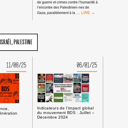
de guerre et crimes contre l’humanité à
l’encontre des Palestinien·nes de
MANDATS
…
Gaza, parallèlement à la
D’ARRÊT
DE
LA
CPI
:
ISRAËL
PALESTINE
PAS
DE
TRIBUNE
AUX
11/08/25
06/01/25
CRIMINEL·LES
DE
GUERRE
ISRAÉLIEN·NES
PRÉSUMÉ·ES
DANS
LES
MILIEUX
UNIVERSITAIRES
Indicateurs de l’impact global
ence,
OU
du mouvement BDS : Juillet –
énération
CULTURELS
Décembre 2024