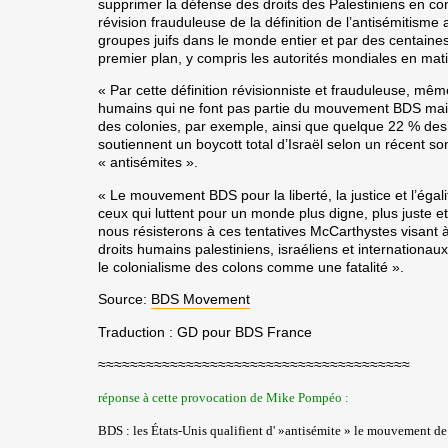
supprimer la défense des droits des Palestiniens en conf
révision frauduleuse de la définition de l’antisémitism
groupes juifs dans le monde entier et par des centaines d
premier plan, y compris les autorités mondiales en mat
« Par cette définition révisionniste et frauduleuse, mê
humains qui ne font pas partie du mouvement BDS mais q
des colonies, par exemple, ainsi que quelque 22 % des
soutiennent un boycott total d’Israël selon un récent
« antisémites ».
« Le mouvement BDS pour la liberté, la justice et l’égal
ceux qui luttent pour un monde plus digne, plus juste 
nous résisterons à ces tentatives McCarthystes visant à
droits humains palestiniens, israéliens et internationaux 
le colonialisme des colons comme une fatalité ».
Source:
BDS Movement
Traduction : GD pour BDS France
≈≈≈≈≈≈≈≈≈≈≈≈≈≈≈≈≈≈≈≈≈≈≈≈≈≈≈≈≈≈≈≈≈≈≈≈≈≈≈
réponse à cette provocation de Mike Pompéo :
BDS : les États-Unis qualifient d' »antisémite » le mouvement de