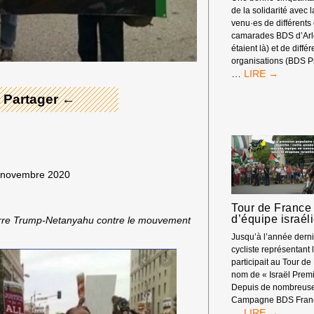
de la solidarité avec 
venu·es de différents
 Merci ! →
camarades BDS d’Arle
étaient là) et de diffé
organisations (BDS P
RASSEMBLEM
…
DEVANT
 Partager ←
LES
RENCONTRES
ÉCONOMIQUE
D’AIX-
EN-
PROVENCE
19 novembre 2020
Tour de France 
d’équipe israél
uerre Trump-Netanyahu contre le mouvement
Jusqu’à l’année dern
cycliste représentant l
participait au Tour de
nom de « Israël Premi
Depuis de nombreuse
Campagne BDS Franc
TOUR
…