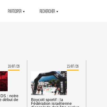
PARTICIPER
RECHERCHER
16/07/26
15/07/26
DS : notre
e début de
Boycott sportif : la
Fédération israélienne