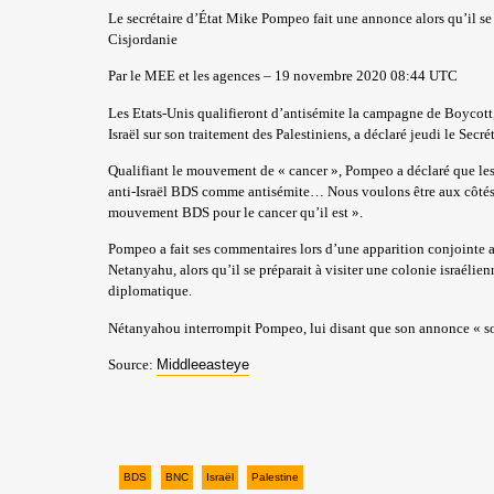
Le secrétaire d’État Mike Pompeo fait une annonce alors qu’il se p
Cisjordanie
Par le MEE et les agences – 19 novembre 2020 08:44 UTC
Les Etats-Unis qualifieront d’antisémite la campagne de Boycott,
Israël sur son traitement des Palestiniens, a déclaré jeudi le Sec
Qualifiant le mouvement de « cancer », Pompeo a déclaré que le
anti-Israël BDS comme antisémite… Nous voulons être aux côtés d
mouvement BDS pour le cancer qu’il est ».
Pompeo a fait ses commentaires lors d’une apparition conjointe a
Netanyahu, alors qu’il se préparait à visiter une colonie israélie
diplomatique.
Nétanyahou interrompit Pompeo, lui disant que son annonce « 
Source:
Middleeasteye
BDS
BNC
Israël
Palestine