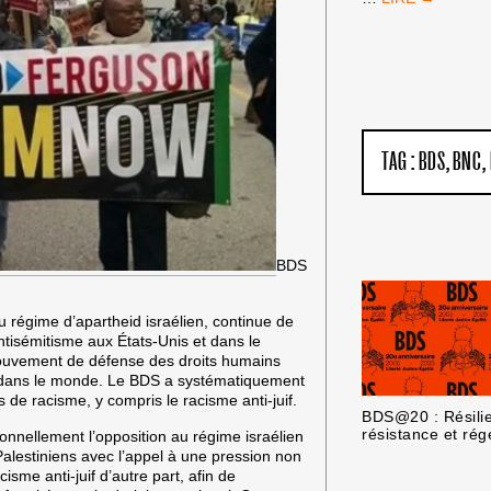
DE
FRANCE
:
PAS
D’ÉQUIPE
ISRAÉLIENNE
!
TAG :
BDS
BNC
BDS
u régime d’apartheid israélien, continue de
ntisémitisme aux États-Unis et dans le
mouvement de défense des droits humains
ans dans le monde. Le BDS a systématiquement
 de racisme, y compris le racisme anti-juif.
BDS@20 : Résili
résistance et rég
onnellement l’opposition au régime israélien
 Palestiniens avec l’appel à une pression non
isme anti-juif d’autre part, afin de