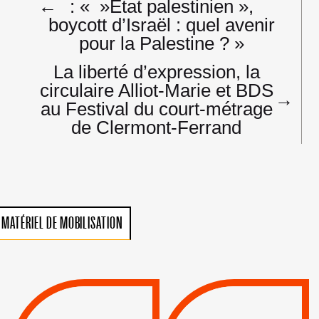
←
: « »État palestinien »,
boycott d’Israël : quel avenir
pour la Palestine ? »
La liberté d’expression, la
circulaire Alliot-Marie et BDS
→
au Festival du court-métrage
de Clermont-Ferrand
MATÉRIEL DE MOBILISATION
VIOLATIONS DES
TREIZIÈME APPEL.
DROITS DE L’HOMME