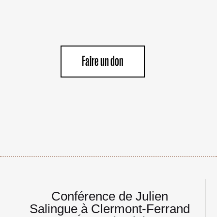
Faire un don
Navigation
Conférence de Julien
de
Salingue à Clermont-Ferrand
l’article