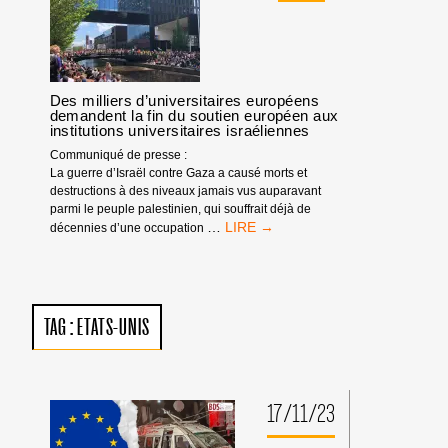
D’UNIVERSITÉ
RENONCE
À
SON
INTENABLE
POSITION
Des milliers d’universitaires européens
CONTRE
demandent la fin du soutien européen aux
LES
institutions universitaires israéliennes
BOYCOTTS
Communiqué de presse :
UNIVERSITAIRES
La guerre d’Israël contre Gaza a causé morts et
destructions à des niveaux jamais vus auparavant
parmi le peuple palestinien, qui souffrait déjà de
DES
…
décennies d’une occupation
MILLIERS
D’UNIVERSITAIRES
EUROPÉENS
DEMANDENT
LA
TAG :
ETATS-UNIS
FIN
DU
SOUTIEN
EUROPÉEN
AUX
17/11/23
INSTITUTIONS
UNIVERSITAIRES