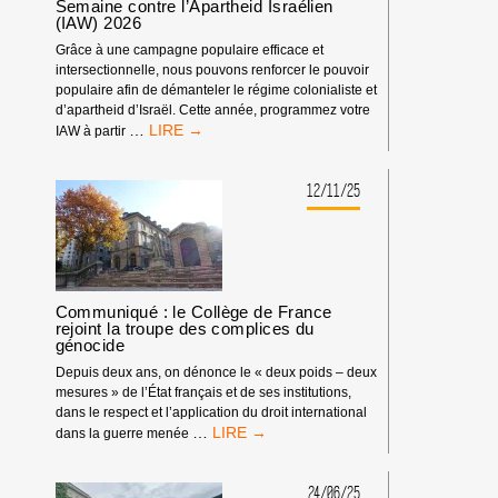
Semaine contre l’Apartheid Israélien
(IAW) 2026
Grâce à une campagne populaire efficace et
intersectionnelle, nous pouvons renforcer le pouvoir
populaire afin de démanteler le régime colonialiste et
d’apartheid d’Israël. Cette année, programmez votre
SEMAINE
…
IAW à partir
CONTRE
L’APARTHEID
ISRAÉLIEN
12/11/25
(IAW)
2026
Communiqué : le Collège de France
rejoint la troupe des complices du
génocide
Depuis deux ans, on dénonce le « deux poids – deux
mesures » de l’État français et de ses institutions,
dans le respect et l’application du droit international
COMMUNIQUÉ
…
dans la guerre menée
:
LE
COLLÈGE
24/06/25