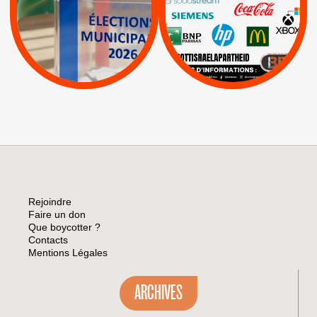
APPELS
Actus
|
Livres et brochures
Espaces Sans
Apartheid
|
|
Mehadrin
PUMA
|
Lettres d'interpellation
|
Sodastream
|
Pétitions
Visuels, tracts,
affiches,...
Rejoindre
Faire un don
Que boycotter ?
Contacts
Mentions Légales
ARCHIVES