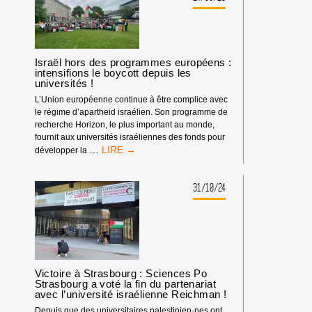
DE
FRANCE
REJOINT
LA
TROUPE
Israël hors des programmes européens :
DES
intensifions le boycott depuis les
universités !
COMPLICES
DU
L’Union européenne continue à être complice avec
GÉNOCIDE
le régime d’apartheid israélien. Son programme de
recherche Horizon, le plus important au monde,
fournit aux universités israéliennes des fonds pour
ISRAËL
…
développer la
HORS
DES
PROGRAMMES
31/10/24
EUROPÉENS :
INTENSIFIONS
LE
BOYCOTT
DEPUIS
LES
Victoire à Strasbourg : Sciences Po
UNIVERSITÉS !
Strasbourg a voté la fin du partenariat
avec l’université israélienne Reichman !
Depuis que des universitaires palestinien·nes ont