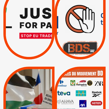
RESPECT DU DROIT
PAR ISRAËL :
INTERNATIONAL ?
EXIGEONS LA
TRUMP, MACRON :
SUSPENSION
MÊME COMBAT
TOTALE DE
L’ACCORD
|
|
Actus
D’ASSOCIATION UE-
BOYCOTT DES
ENTREPRISES
ISRAËL
|
|
Boycott militaire
/
APPELS
SANCTIONS
Lettres d'interpellation
|
|
Actus
Pétitions
QUE BOYCOTTER ?
MUNICIPALES 2026 :
/
JE VOTE POUR LE
BOYCOTT
DÉSINVESTISSEME
RESPECT DU DROIT
|
|
|
Actus
Ahava
INTERNATIONAL EN
|
|
|
AXA
BNP
CAF
PALESTINE
|
|
Carrefour
HP
|
Keter
|
|