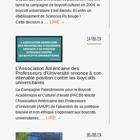
lancé la campagne de boycott culturel en 2004, le
boycott universitaire s’est étendu. Et enfin un
établissement de Sciences Po bouge !
VICTOIRE
…
Cette décision a
À
STRASBOURG
:
14/08/24
SCIENCES
PO
STRASBOURG
A
VOTÉ
L’Association Américaine des
LA
Professeurs d’Université renonce à son
intenable position contre les boycotts
FIN
universitaires
DU
PARTENARIAT
La Campagne Palestinienne pour le Boycott
AVEC
Académique et Culturel d’Israël (PACBI) félicite
L’UNIVERSITÉ
l’Association Américaine des Professeurs
ISRAÉLIENNE
d’Université (AAUP) de l’abandon de sa politique
REICHMAN !
biaisée et non-éthique s’opposant aux boycotts
L’ASSOCIATION
…
universitaires,
AMÉRICAINE
DES
PROFESSEURS
06/08/24