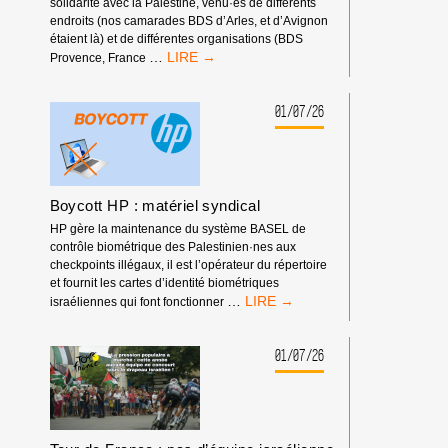
!
solidarité avec la Palestine, venu·es de différents
endroits (nos camarades BDS d’Arles, et d’Avignon
étaient là) et de différentes organisations (BDS
RASSEMBLEMENT
…
Provence, France
DEVANT
LES
RENCONTRES
01/07/26
ÉCONOMIQUES
D’AIX-
EN-
PROVENCE
Boycott HP : matériel syndical
HP gère la maintenance du système BASEL de
contrôle biométrique des Palestinien·nes aux
checkpoints illégaux, il est l’opérateur du répertoire
et fournit les cartes d’identité biométriques
BOYCOTT
…
israéliennes qui font fonctionner
HP
:
MATÉRIEL
01/07/26
SYNDICAL