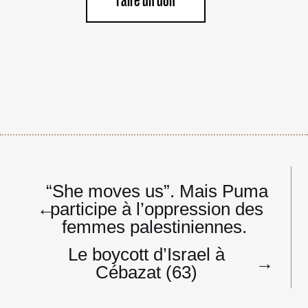
Faire un don
Navigation
“She moves us”. Mais Puma
de
←
participe à l’oppression des
l’article
femmes palestiniennes.
Le boycott d’Israel à
→
Cébazat (63)