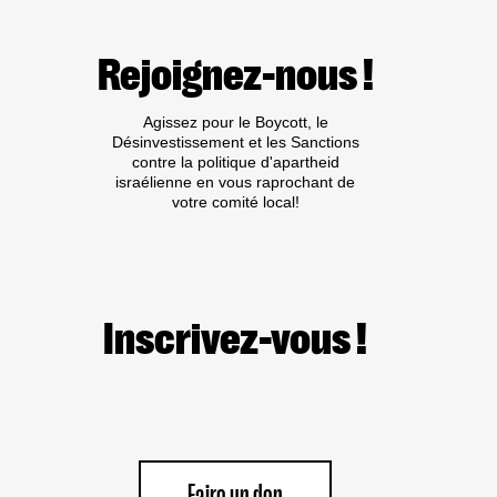
LA
CPI
:
Rejoignez-nous !
PAS
DE
TRIBUNE
Agissez pour le Boycott, le
AUX
Désinvestissement et les Sanctions
CRIMINEL·LES
contre la politique d'apartheid
DE
israélienne en vous raprochant de
GUERRE
votre comité local!
ISRAÉLIEN·NES
PRÉSUMÉ·ES
DANS
LES
MILIEUX
UNIVERSITAIRES
OU
Inscrivez-vous !
CULTURELS