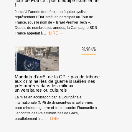
Tour de France : pas d’équipe israélienne
!
Jusqu’à l’année dernière, une équipe cycliste
représentant l’État israélien participait au Tour de
France, sous le nom de « Israël Premier Tech ».
Depuis de nombreuses années, la Campagne BDS
TOUR
…
France appelait à
DE
FRANCE
:
28/06/26
PAS
D’ÉQUIPE
ISRAÉLIENNE
!
Mandats d’arrêt de la CPI : pas de tribune
aux criminel·les de guerre israélien·nes
présumé·es dans les milieux
universitaires ou culturels
La mise en accusation par la Cour pénale
internationale (CPI) de dirigeant·es israélien·nes
pour crimes de guerre et crimes contre l’humanité à
l’encontre des Palestinien·nes de Gaza,
MANDATS
…
parallèlement à la
D’ARRÊT
DE