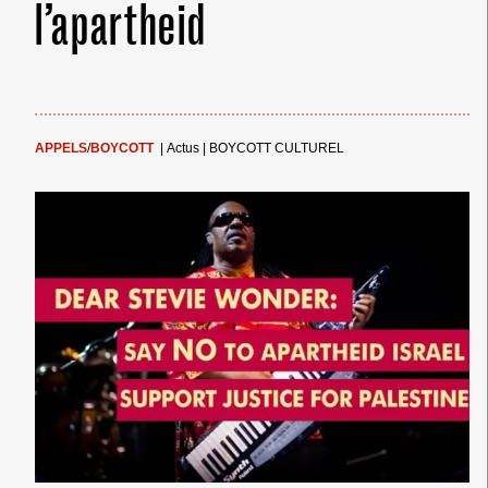
l’apartheid
APPELS
/
BOYCOTT
|
Actus
|
BOYCOTT CULTUREL
← Merci ! →