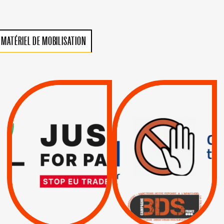
MATÉRIEL DE MOBILISATION
VIOLATIONS DES
TREIZIÈME APPEL.
DROITS DE L’HOMME
RESPECT DU DROIT
PAR ISRAËL :
INTERNATIONAL ?
EXIGEONS LA
TRUMP, MACRON :
SUSPENSION
MÊME COMBAT
TOTALE DE
L’ACCORD
|
|
Actus
D’ASSOCIATION UE-
BOYCOTT DES
ENTREPRISES
ISRAËL
|
|
Boycott militaire
/
APPELS
SANCTIONS
Lettres d'interpellation
|
|
Actus
Pétitions