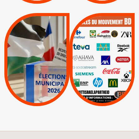
QUE BOYCOTTER ?
MUNICIPALES 2026 :
/
JE VOTE POUR LE
BOYCOTT
DÉSINVESTISSEME
RESPECT DU DROIT
|
|
|
Actus
Ahava
INTERNATIONAL EN
|
|
|
AXA
BNP
CAF
PALESTINE
|
|
Carrefour
HP
|
Keter
|
|
APPELS
Actus
|
Livres et brochures
Espaces Sans
Apartheid
|
|
Mehadrin
PUMA
|
Lettres d'interpellation
|
Sodastream
|
Pétitions
Visuels, tracts,
affiches,...