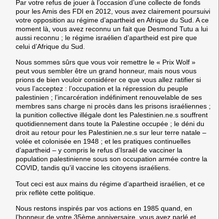
Par votre refus de jouer à l’occasion d’une collecte de fonds
pour les Amis des FDI en 2012, vous avez clairement poursuivi
votre opposition au régime d’apartheid en Afrique du Sud. A ce
moment là, vous avez reconnu un fait que Desmond Tutu a lui
aussi reconnu ; le régime israélien d’apartheid est pire que
celui d’Afrique du Sud.
Nous sommes sûrs que vous voir remettre le « Prix Wolf »
peut vous sembler être un grand honneur, mais nous vous
prions de bien vouloir considérer ce que vous allez ratifier si
vous l’acceptez : l’occupation et la répression du peuple
palestinien ; l’incarcération indéfiniment renouvelable de ses
membres sans charge ni procès dans les prisons israéliennes ;
la punition collective illégale dont les Palestinien.ne.s souffrent
quotidiennement dans toute la Palestine occupée ; le déni du
droit au retour pour les Palestinien.ne.s sur leur terre natale –
volée et colonisée en 1948 ; et les pratiques continuelles
d’apartheid – y compris le refus d’Israël de vacciner la
population palestinienne sous son occupation armée contre la
COVID, tandis qu’il vaccine les citoyens israéliens.
Tout ceci est aux mains du régime d’apartheid israélien, et ce
prix reflète cette politique.
Nous restons inspirés par vos actions en 1985 quand, en
l’honneur de votre 35ème anniversaire, vous avez parlé et