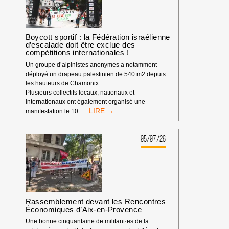
IMPACT
DEPUIS
LE
DÉBUT
Boycott sportif : la Fédération israélienne
d’escalade doit être exclue des
DE
compétitions internationales !
L’ANNÉE
2026
Un groupe d’alpinistes anonymes a notamment
déployé un drapeau palestinien de 540 m2 depuis
les hauteurs de Chamonix.
Plusieurs collectifs locaux, nationaux et
internationaux ont également organisé une
BOYCOTT
…
manifestation le 10
SPORTIF
:
LA
05/07/26
FÉDÉRATION
ISRAÉLIENNE
D’ESCALADE
DOIT
ÊTRE
EXCLUE
Rassemblement devant les Rencontres
DES
Économiques d’Aix-en-Provence
COMPÉTITIONS
INTERNATIONALES
Une bonne cinquantaine de militant·es de la