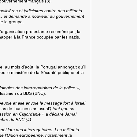
 gouvernement français (3).
licières et judiciaires contre des militants
ien… et demande à nouveau au gouvernement
 le groupe.
’organisation protestante œcuménique, la
échapper à la France occupée par les nazis.
 au mois d’août, le Portugal annonçait qu’il
ec le ministère de la Sécurité publique et la
dologies des interrogatoires de la police
»,
lestinien du BDS (BNC).
euple et elle envoie le message fort à Israël
pas de ‘business as usual’
) tant que se
ression en Cisjordanie
» a déclaré Jamal
embre du BNC (4).
raël lors des interrogatoires. Les militants
 de l’Union européenne, notamment la