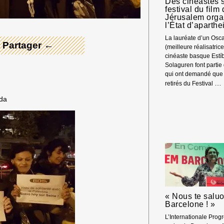
Des cinéastes s
L’
festival du film
ET
Jérusalem orga
LE
l’État d’aparthe
GÉ
La lauréate d’un Osc
IS
 Partager ←
(meilleure réalisatrice
CO
cinéaste basque Estíb
LE
Solaguren font partie
PA
qui ont demandé que l
…
retirés du Festival
ada
« Nous te saluo
Barcelone ! »
L’Internationale Progr