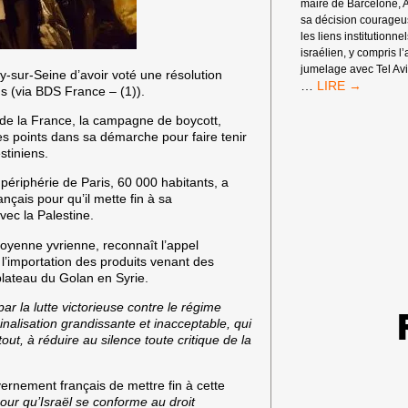
maire de Barcelone, 
sa décision courage
les liens institutionne
israélien, y compris l
jumelage avec Tel Avi
vry-sur-Seine d’avoir voté une résolution
« NOUS
…
s (via BDS France – (1)).
TE
SALUONS,
de la France, la campagne de boycott,
BARCELONE ! 
s points dans sa démarche pour faire tenir
stiniens.
 périphérie de Paris, 60 000 habitants, a
çais pour qu’il mette fin à sa
vec la Palestine.
oyenne yvrienne, reconnaît l’appel
 l’importation des produits venant des
plateau du Golan en Syrie.
par la lutte victorieuse contre le régime
inalisation grandissante et inacceptable, qui
tout, à réduire au silence toute critique de la
ernement français de mettre fin à cette
our qu’Israël se conforme au droit