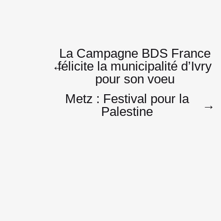
Navigatio
La Campagne BDS France
←
félicite la municipalité d’Ivry
pour son voeu
de
Metz : Festival pour la
→
Palestine
l’article