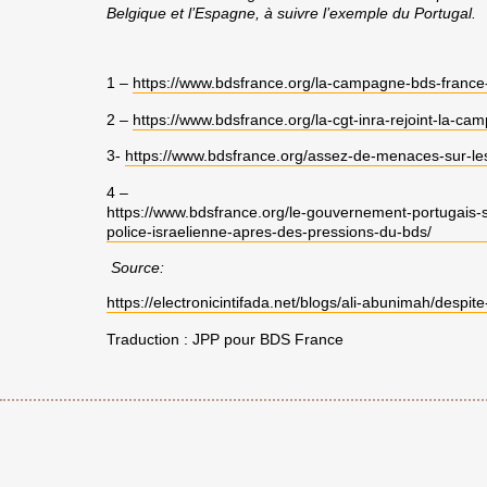
Belgique et l’Espagne, à suivre l’exemple du Portugal.
1 –
https://www.bdsfrance.org/la-campagne-bds-france-f
2 –
https://www.bdsfrance.org/la-cgt-inra-rejoint-la-c
3-
https://www.bdsfrance.org/assez-de-menaces-sur-les-
4 –
https://www.bdsfrance.org/le-gouvernement-portugais-s
police-israelienne-apres-des-pressions-du-bds/
Source:
https://electronicintifada.net/blogs/ali-abunimah/desp
Traduction : JPP pour BDS France