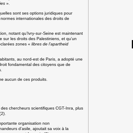
ies
».
uelles sont ses options juridiques pour
s normes internationales des droits de
on, notant qu’Ivry-sur-Seine est maintenant
 sur les droits des Palestiniens, et qu’un
éclarées zones «
libres de l’apartheid
habitants, au nord-est de Paris, a adopté une
n droit fondamental des citoyens que de
s.
me aucun de ces produits.
 des chercheurs scientifiques CGT-Inra, plus
(2).
portante organisation non
ndeurs d’asile, ajoutait sa voix à la