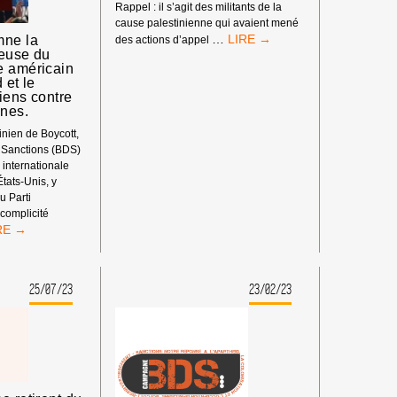
Rappel : il s’agit des militants de la
cause palestinienne qui avaient mené
SOUTIEN
…
ne la
des actions d’appel
teuse du
AUX
e américain
« 11
 et le
DE
iens contre
MULHOUSE »
·nes.
!
nien de Boycott,
 Sanctions (BDS)
 internationale
États-Unis, y
u Parti
complicité
S
NDAMNE
25/07/23
23/02/23
MPLICITÉ
NTEUSE
RTI
MOCRATE
ÉRICAIN
EC