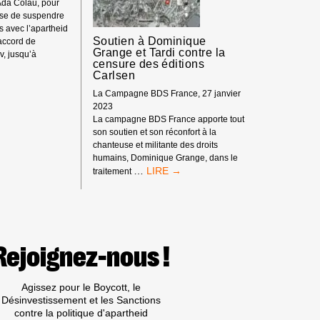
Ada Colau, pour
use de suspendre
ls avec l’apartheid
Soutien à Dominique
’accord de
Grange et Tardi contre la
v, jusqu’à
censure des éditions
Carlsen
La Campagne BDS France, 27 janvier
»
2023
La campagne BDS France apporte tout
son soutien et son réconfort à la
chanteuse et militante des droits
humains, Dominique Grange, dans le
SOUTIEN
…
traitement
À
DOMINIQUE
GRANGE
ET
TARDI
CONTRE
Rejoignez-nous !
LA
CENSURE
DES
Agissez pour le Boycott, le
ÉDITIONS
Désinvestissement et les Sanctions
CARLSEN
contre la politique d'apartheid