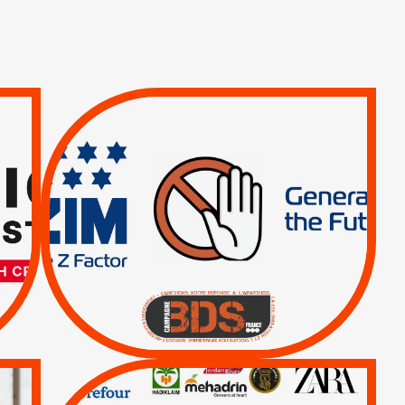
TREIZIÈME APPEL.
RESPECT DU DROIT
INTERNATIONAL ?
TRUMP, MACRON :
MÊME COMBAT
|
|
Actus
BOYCOTT DES
ENTREPRISES
|
|
Boycott militaire
Lettres d'interpellation
QUE BOYCOTTER ?