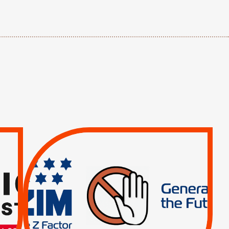
TREIZIÈME APPEL.
RESPECT DU DROIT
INTERNATIONAL ?
TRUMP, MACRON :
MÊME COMBAT
|
|
Actus