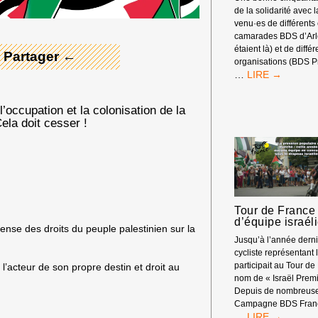
de la solidarité avec 
venu·es de différents
camarades BDS d’Arle
étaient là) et de diffé
 Partager ←
organisations (BDS P
RASSEMBLEM
…
DEVANT
LES
’occupation et la colonisation de la
RENCONTRES
ela doit cesser !
ÉCONOMIQUE
D’AIX-
EN-
PROVENCE
Tour de France 
d’équipe israél
nse des droits du peuple palestinien sur la
Jusqu’à l’année dern
cycliste représentant l
participait au Tour de
 l’acteur de son propre destin et droit au
nom de « Israël Premi
Depuis de nombreuse
Campagne BDS Franc
TOUR
…