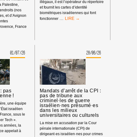
illégaux, il est l’opérateur du répertoire
la Palestine,
et fournit les cartes d’identité
 endroits (nos
biométriques israéliennes qui font
s, et d’Avignon
BOYCOTT
…
fonctionner
rentes
HP
rovence, France
:
ENT
MATÉRIEL
SYNDICAL
01/07/26
28/06/26
S
: pas
Mandats d’arrêt de la CPI :
ienne !
pas de tribune aux
criminel·les de guerre
ière, une équipe
israélien·nes présumé·es
’État israélien
dans les milieux
 France, sous le
universitaires ou culturels
er Tech ».
La mise en accusation par la Cour
s années, la
pénale internationale (CPI) de
e appelait à
dirigeant·es israélien·nes pour crimes