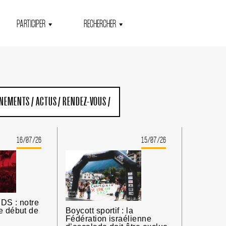
PARTICIPER
RECHERCHER
ENEMENTS
/
ACTUS
/
RENDEZ-VOUS
/
16/07/26
15/07/26
DS : notre
e début de
Boycott sportif : la
Fédération israélienne