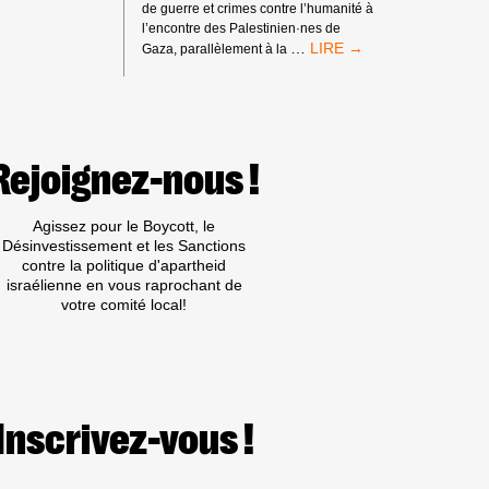
de guerre et crimes contre l’humanité à
l’encontre des Palestinien·nes de
MANDATS
…
Gaza, parallèlement à la
D’ARRÊT
DE
LA
CPI
:
PAS
Rejoignez-nous !
DE
TRIBUNE
AUX
Agissez pour le Boycott, le
CRIMINEL·LES
Désinvestissement et les Sanctions
DE
contre la politique d'apartheid
GUERRE
israélienne en vous raprochant de
ISRAÉLIEN·NES
votre comité local!
PRÉSUMÉ·ES
DANS
LES
MILIEUX
UNIVERSITAIRES
OU
Inscrivez-vous !
CULTURELS