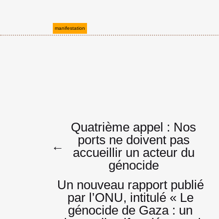
manifestation
Navigatio
Quatrième appel : Nos
ports ne doivent pas
←
accueillir un acteur du
de
génocide
Un nouveau rapport publié
par l’ONU, intitulé « Le
l’article
génocide de Gaza : un