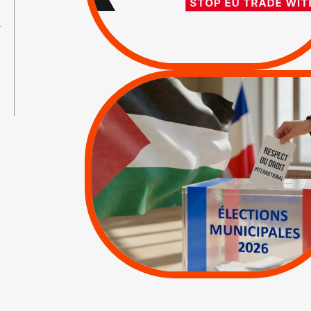
ISRAËL
→
/
APPELS
SANCTIONS
|
|
Actus
Pétitions
MUNICIPALES 2026 :
JE VOTE POUR LE
RESPECT DU DROIT
INTERNATIONAL EN
PALESTINE
|
|
APPELS
Actus
Espaces Sans
Apartheid
|
Lettres d'interpellation
|
Pétitions