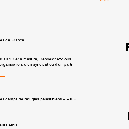
DE
FRANCE
:
PAS
D’ÉQUIPE
ISRAÉLIENNE
!
les de France.
jour au fur et à mesure), renseignez-vous
rganisation, d’un syndicat ou d’un parti
 des camps de réfugiés palestiniens – AJPF
leurs Amis