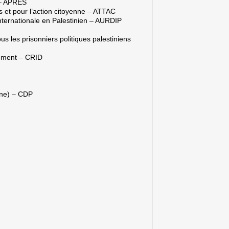
e – APRÉS
es et pour l’action citoyenne – ATTAC
 internationale en Palestinien – AURDIP
s les prisonniers politiques palestiniens
pement – CRID
ine) – CDP