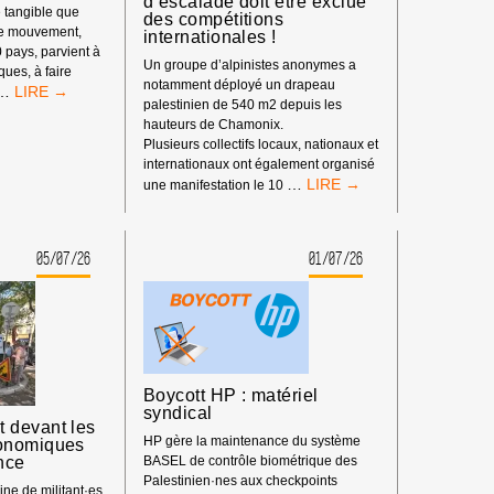
d’escalade doit être exclue
 tangible que
des compétitions
re mouvement,
internationales !
0 pays, parvient à
Un groupe d’alpinistes anonymes a
iques, à faire
notamment déployé un drapeau
LE
…
palestinien de 540 m2 depuis les
POUVOIR
hauteurs de Chamonix.
DE
Plusieurs collectifs locaux, nationaux et
BDS
internationaux ont également organisé
:
BOYCOTT
…
une manifestation le 10
NOTRE
SPORTIF
IMPACT
:
DEPUIS
LA
LE
05/07/26
01/07/26
FÉDÉRATION
DÉBUT
ISRAÉLIENNE
DE
D’ESCALADE
L’ANNÉE
DOIT
2026
ÊTRE
EXCLUE
DES
Boycott HP : matériel
COMPÉTITIONS
syndical
INTERNATIONALES
 devant les
!
HP gère la maintenance du système
onomiques
nce
BASEL de contrôle biométrique des
Palestinien·nes aux checkpoints
ne de militant·es