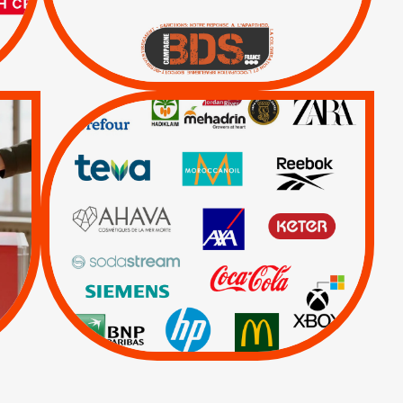
BOYCOTT DES
ENTREPRISES
|
|
Boycott militaire
Lettres d'interpellation
QUE BOYCOTTER ?
/
BOYCOTT
DÉSINVESTISSEMENT
|
|
|
Actus
Ahava
|
|
|
AXA
BNP
CAF
|
|
Carrefour
HP
|
Keter
|
Livres et brochures
|
|
Mehadrin
PUMA
|
Sodastream
Visuels, tracts,
affiches,...