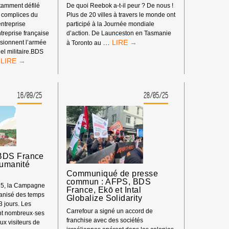
otamment défilé
De quoi Reebok a-t-il peur ? De nous !
s complices du
Plus de 20 villes à travers le monde ont
entreprise
participé à la Journée mondiale
ntreprise française
d’action. De Launceston en Tasmanie
RETOUR
…
isionnent l’armée
à Toronto au
SUR
el militaire.BDS
RETOURS
LA
DE
JOURNÉE
LA
MONDIALE
MANIFESTATION
D’ACTION
16/09/25
28/05/25
À
#BOYCOTTREEBOK
MARSEILLE
CONTRE
L’ARMEMENT
D’ISRAËL
BDS France
Humanité
Communiqué de presse
commun : AFPS, BDS
025, la Campagne
France, Ekō et Intal
anisé des temps
Globalize Solidarity
 3 jours. Les
Carrefour a signé un accord de
ent nombreux·ses
franchise avec des sociétés
ux visiteurs de