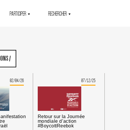
PARTICIPER
RECHERCHER
IONS
/
02/04/26
07/12/25
anifestation
Retour sur la Journée
tre
mondiale d’action
raël
#BoycottReebok