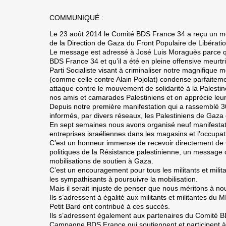
COMMUNIQUÉ :
Le 23 août 2014 le Comité BDS France 34 a reçu un me
de la Direction de Gaza du Front Populaire de Libératio
Le message est adressé à José Luis Moraguès parce qu’
BDS France 34 et qu’il a été en pleine offensive meurtri
Parti Socialiste visant à criminaliser notre magnifique 
(comme celle contre Alain Pojolat) condense parfaitemen
attaque contre le mouvement de solidarité à la Palesti
nos amis et camarades Palestiniens et on apprécie leur 
Depuis notre première manifestation qui a rassemblé 
informés, par divers réseaux, les Palestiniens de Gaza d
En sept semaines nous avons organisé neuf manifestati
entreprises israéliennes dans les magasins et l’occupa
C’est un honneur immense de recevoir directement de G
politiques de la Résistance palestinienne, un message d
mobilisations de soutien à Gaza.
C’est un encouragement pour tous les militants et mili
les sympathisants à poursuivre la mobilisation.
Mais il serait injuste de penser que nous méritons à n
Ils s’adressent à égalité aux militants et militantes du 
Petit Bard ont contribué à ces succès.
Ils s’adressent également aux partenaires du Comité BD
Campagne BDS France qui soutiennent et participent 