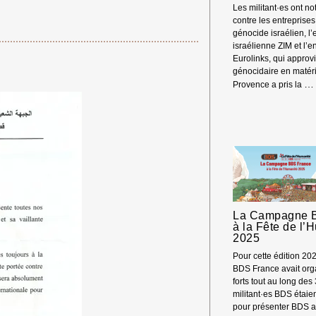
Les militant·es ont n
contre les entreprise
génocide israélien, l’
israélienne ZIM et l’e
Eurolinks, qui approv
génocidaire en matéri
…
Provence a pris la
La Campagne 
à la Fête de l’
2025
Pour cette édition 2
BDS France avait org
forts tout au long des
militant·es BDS étai
pour présenter BDS a