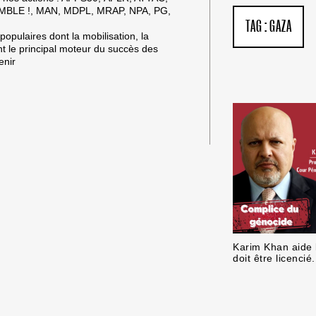
BANQUE
MBLE !, MAN, MDPL, MRAP, NPA, PG,
COMPLICE
TAG :
GAZA
EN
 populaires dont la mobilisation, la
2025
nt le principal moteur du succès des
enir
Karim Khan aide l
doit être licencié.