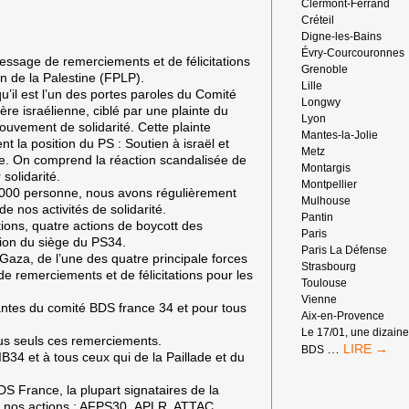
Clermont-Ferrand
Créteil
Digne-les-Bains
Évry-Courcouronnes
ssage de remerciements et de félicitations
Grenoble
n de la Palestine (FPLP).
Lille
il est l’un des portes paroles du Comité
Longwy
ère israélienne, ciblé par une plainte du
Lyon
mouvement de solidarité. Cette plainte
Mantes-la-Jolie
t la position du PS : Soutien à israël et
Metz
ne. On comprend la réaction scandalisée de
Montargis
solidarité.
Montpellier
3000 personne, nous avons régulièrement
Mulhouse
e nos activités de solidarité.
Pantin
ons, quatre actions de boycott des
Paris
tion du siège du PS34.
Paris La Défense
aza, de l’une des quatre principale forces
Strasbourg
e remerciements et de félicitations pour les
Toulouse
Vienne
tantes du comité BDS france 34 et pour tous
Aix-en-Provence
Le 17/01, une dizaine
ous seuls ces remerciements.
[EN
…
BDS
MIB34 et à tous ceux qui de la Paillade et du
IMAGES]
LES
S France, la plupart signataires de la
ACTIONS
à nos actions : AFPS30, APLR, ATTAC,