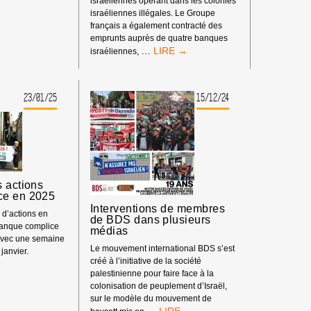
israéliennes opérant dans les colonies
israéliennes illégales. Le Groupe
français a également contracté des
emprunts auprès de quatre banques
COMMUNIQUÉ
…
israéliennes,
DE
PRESSE
COMMUN
23/01/25
15/12/24
:
AFPS,
BDS
FRANCE,
EKŌ
ET
INTAL
 actions
GLOBALIZE
ce en 2025
SOLIDARITY
Interventions de membres
d’actions en
de BDS dans plusieurs
anque complice
médias
avec une semaine
Le mouvement international BDS s’est
janvier.
créé à l’initiative de la société
palestinienne pour faire face à la
colonisation de peuplement d’Israël,
sur le modèle du mouvement de
INTERVENTIONS
…