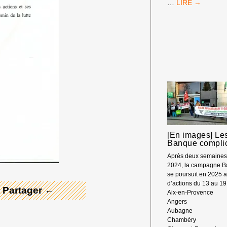
LA
…
CAMPAGNE
BDS
FRANCE
À
LA
FÊTE
DE
L’HUMANITÉ
2025
[En images] Les
 Merci ! →
Banque compli
Après deux semaines 
2024, la campagne B
se poursuit en 2025 
d’actions du 13 au 19 
 Partager ←
Aix-en-Provence
Angers
Aubagne
Chambéry