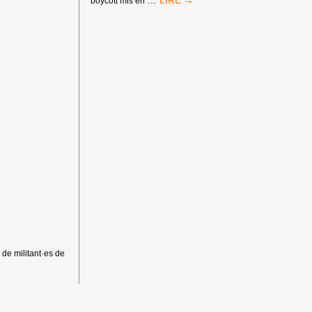
boycott mis en
DE
MEMBRES
DE
BDS
DANS
PLUSIEURS
MÉDIAS
 de militant·es de