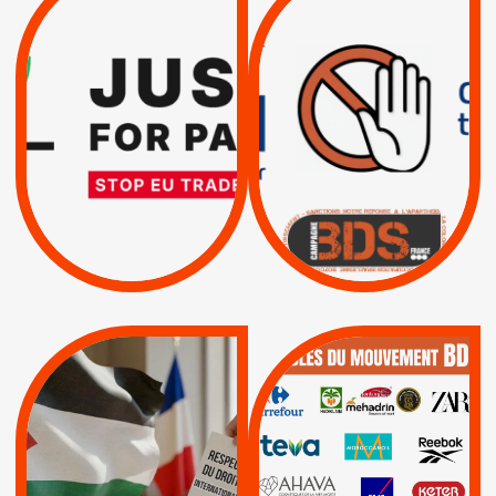
TREIZIÈME APPEL.
DROITS DE L’HOMME
RESPECT DU DROIT
PAR ISRAËL :
INTERNATIONAL ?
EXIGEONS LA
TRUMP, MACRON :
SUSPENSION
MÊME COMBAT
TOTALE DE
L’ACCORD
|
|
Actus
D’ASSOCIATION UE-
BOYCOTT DES
ENTREPRISES
ISRAËL
|
|
Boycott militaire
/
APPELS
SANCTIONS
Lettres d'interpellation
|
|
Actus
Pétitions
QUE BOYCOTTER ?
MUNICIPALES 2026 :
/
JE VOTE POUR LE
BOYCOTT
DÉSINVESTISSEME
RESPECT DU DROIT
|
|
|
Actus
Ahava
INTERNATIONAL EN
|
|
|
AXA
BNP
CAF
PALESTINE
|
|
Carrefour
HP