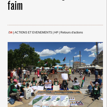
faim
/
34
|
ACTIONS ET EVENEMENTS
|
HP
|
Retours d'actions
← Merci ! →