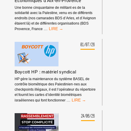
Économiques d’Aix-en-Provence
Une bonne cinquantaine de militant·es de la
solidarité avec la Palestine, venu·es de différents
endroits (nos camarades BDS d’Arles, et d’Avignon
étaient là) et de différentes organisations (BDS
RASSEMBLEMENT
…
Provence, France
DEVANT
LES
RENCONTRES
01/07/26
ÉCONOMIQUES
D’AIX-
EN-
PROVENCE
Boycott HP : matériel syndical
HP gère la maintenance du système BASEL de
contrôle biométrique des Palestinien·nes aux
checkpoints illégaux, il est l’opérateur du répertoire
et fournit les cartes d’identité biométriques
BOYCOTT
…
israéliennes qui font fonctionner
HP
:
MATÉRIEL
24/06/26
SYNDICAL