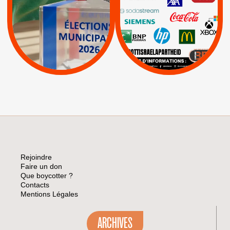
|
Keter
|
|
APPELS
Actus
|
Livres et brochures
Espaces Sans
Apartheid
|
|
Mehadrin
PUMA
|
Lettres d'interpellation
|
Sodastream
|
Pétitions
Visuels, tracts,
affiches,...
Rejoindre
Faire un don
Que boycotter ?
Contacts
Mentions Légales
ARCHIVES