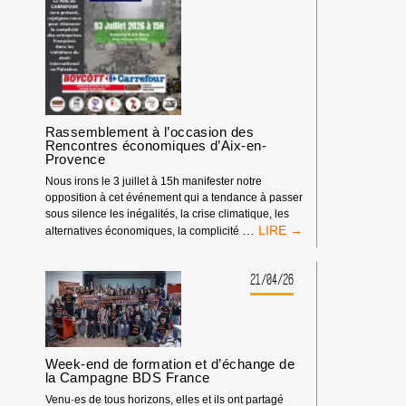
Rassemblement à l’occasion des
Rencontres économiques d’Aix-en-
Provence
Nous irons le 3 juillet à 15h manifester notre
opposition à cet événement qui a tendance à passer
sous silence les inégalités, la crise climatique, les
RASSEMBLEMENT
…
alternatives économiques, la complicité
À
L’OCCASION
DES
21/04/26
RENCONTRES
ÉCONOMIQUES
D’AIX-
EN-
PROVENCE
Week-end de formation et d’échange de
la Campagne BDS France
Venu·es de tous horizons, elles et ils ont partagé