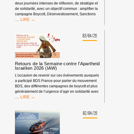
deux journées intenses de réflexion, de stratégie et
de solidarité, avec un objectif commun : amplifier la
campagne Boycott, Désinvestissement, Sanctions
WEEK-
…
END
DE
FORMATION
03/04/26
ET
D’ÉCHANGE
DE
LA
CAMPAGNE
Retours de la Semaine contre l’Apartheid
BDS
Israélien 2026 (IAW)
FRANCE
L’occasion de revenir sur ces événements auxquels
a participé BDS France pour parler du mouvement
BDS, des différentes campagnes de boycott et plus
généralement de l’urgence d’agir en solidarité avec
RETOURS
…
DE
LA
SEMAINE
02/04/26
CONTRE
L’APARTHEID
ISRAÉLIEN