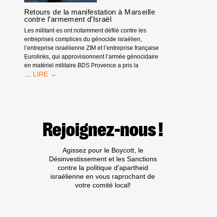
2026
(IAW)
Retours de la manifestation à Marseille
contre l’armement d’Israël
Les militant·es ont notamment défilé contre les
entreprises complices du génocide israélien,
l’entreprise israélienne ZIM et l’entreprise française
Eurolinks, qui approvisionnent l’armée génocidaire
en matériel militaire.BDS Provence a pris la
RETOURS
…
DE
LA
MANIFESTATION
À
MARSEILLE
Rejoignez-nous !
CONTRE
L’ARMEMENT
D’ISRAËL
Agissez pour le Boycott, le
Désinvestissement et les Sanctions
contre la politique d'apartheid
israélienne en vous raprochant de
votre comité local!