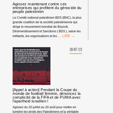
Agissez maintenant contre ces
entreprises qui profitent du génocide du
peuple palestinien
Le Comité national palestinien BDS (BNC), la plus
grande coalition de la société palestinienne qui
dirige le mouvement mondial de Boycott,
Désinvestissement et Sanctions ( BDS ), salue les
AGISSEZ
…
militants, les organisations et les
MAINTENANT
CONTRE
CES
20/07/23
ENTREPRISES
QUI
PROFITENT
DU
GÉNOCIDE
DU
PEUPLE
PALESTINIEN
[Appel à action] Pendant la Coupe du
monde de football féminin, dénoncez la
complicité de la FIFA et de PUMA avec
l’apartheid israélien !
Agissez du 20 juillet au 20 août pour mettre en
lumière les droits des Palestiniens et la véritable