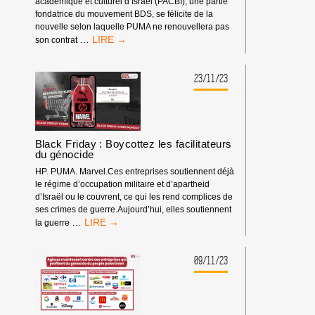
académique et culturel d’Israël (PACBI), une partie
EST
fondatrice du mouvement BDS, se félicite de la
PRÉVENU.
nouvelle selon laquelle PUMA ne renouvellera pas
VICTOIRE
…
son contrat
DU
BDS,
PUMA
23/11/23
EST
CONTRAINT
D’ABANDONNER
SON
PARRAINAGE
Black Friday : Boycottez les facilitateurs
DE
du génocide
LA
HP. PUMA. Marvel.Ces entreprises soutiennent déjà
FÉDÉRATION
le régime d’occupation militaire et d’apartheid
ISRAÉLIENNE
d’Israël ou le couvrent, ce qui les rend complices de
DE
ses crimes de guerre.Aujourd’hui, elles soutiennent
FOOTBALL
BLACK
…
la guerre
FRIDAY
:
BOYCOTTEZ
09/11/23
LES
FACILITATEURS
DU
GÉNOCIDE