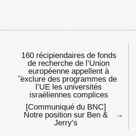
Navigation
160 récipiendaires de fonds
de
de recherche de l’Union
l’article
européenne appellent à
←
exclure des programmes de
l’UE les universités
israéliennes complices
[Communiqué du BNC]
Notre position sur Ben &
→
Jerry’s