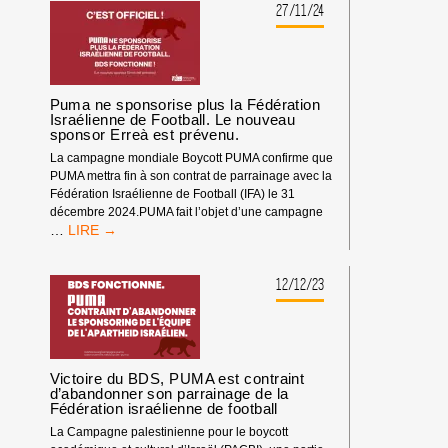
27/11/24
Puma ne sponsorise plus la Fédération
Israélienne de Football. Le nouveau
sponsor Erreà est prévenu.
La campagne mondiale Boycott PUMA confirme que
PUMA mettra fin à son contrat de parrainage avec la
Fédération Israélienne de Football (IFA) le 31
décembre 2024.PUMA fait l’objet d’une campagne
PUMA
…
NE
SPONSORISE
PLUS
12/12/23
LA
FÉDÉRATION
ISRAÉLIENNE
DE
FOOTBALL.
Victoire du BDS, PUMA est contraint
LE
d’abandonner son parrainage de la
Fédération israélienne de football
NOUVEAU
SPONSOR
La Campagne palestinienne pour le boycott
ERREÀ