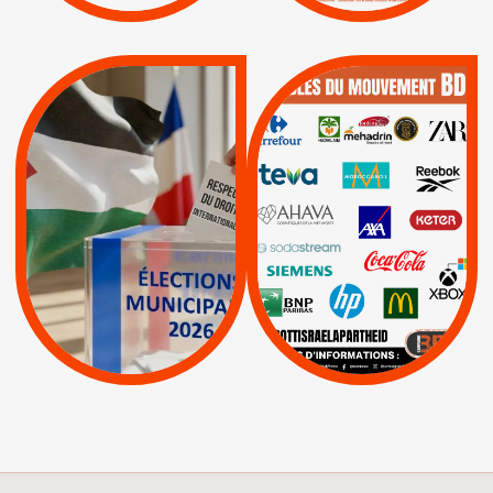
QUE BOYCOTTER ?
MUNICIPALES 2026 :
/
JE VOTE POUR LE
BOYCOTT
DÉSINVESTISSEME
RESPECT DU DROIT
|
|
|
Actus
Ahava
INTERNATIONAL EN
|
|
|
AXA
BNP
CAF
PALESTINE
|
|
Carrefour
HP
|
Keter
|
|
APPELS
Actus
|
Livres et brochures
Espaces Sans
Apartheid
|
|
Mehadrin
PUMA
|
Lettres d'interpellation
|
Sodastream
|
Pétitions
Visuels, tracts,
affiches,...