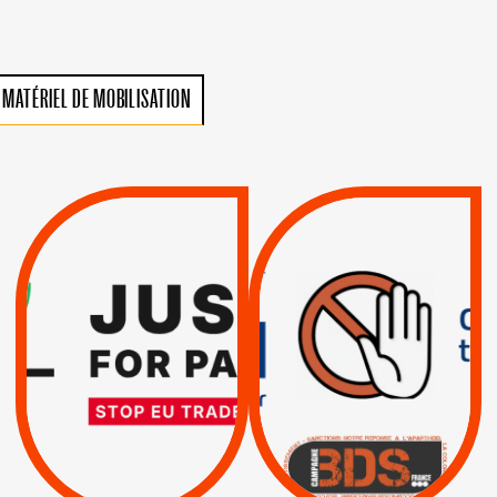
MATÉRIEL DE MOBILISATION
VIOLATIONS DES
TREIZIÈME APPEL.
DROITS DE L’HOMME
RESPECT DU DROIT
PAR ISRAËL :
INTERNATIONAL ?
EXIGEONS LA
TRUMP, MACRON :
SUSPENSION
MÊME COMBAT
TOTALE DE
L’ACCORD
|
|
Actus
D’ASSOCIATION UE-
BOYCOTT DES
ENTREPRISES
ISRAËL
|
|
Boycott militaire
/
APPELS
SANCTIONS
Lettres d'interpellation
|
|
Actus
Pétitions