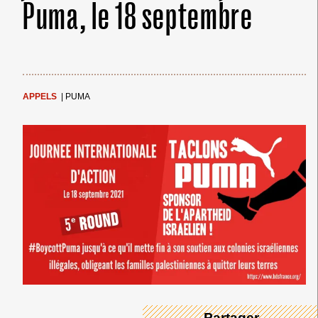
Puma, le 18 septembre
APPELS
|
PUMA
← Merci ! →
→ Partager ←