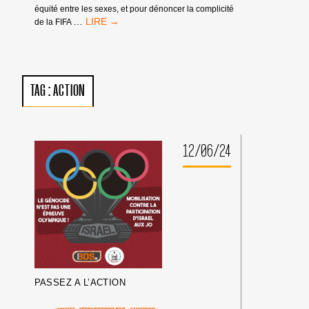
équité entre les sexes, et pour dénoncer la complicité
[APPEL
…
de la FIFA
À
ACTION]
PENDANT
LA
COUPE
TAG :
ACTION
DU
MONDE
DE
FOOTBALL
FÉMININ,
12/06/24
DÉNONCEZ
LA
COMPLICITÉ
DE
LA
FIFA
ET
DE
PUMA
AVEC
L’APARTHEID
PASSEZ A L’ACTION
ISRAÉLIEN
!