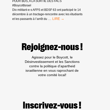
POUR BDS, A LA SORTIE DES FACS
#BoycottIsrael
Dix militant-e-s AFPS et BDSF 63 ont participé le 14
décembre à un tractage-rencontre avec les étudiants
LEGALITE
…
et les passants à l’arrêt du
DU
BOYCOTT,
ET
REFUGIES
PALESTINIENS,
Rejoignez-nous !
À
CLERMONT-
FD
Agissez pour le Boycott, le
Désinvestissement et les Sanctions
contre la politique d'apartheid
israélienne en vous raprochant de
votre comité local!
Inscrivez-vous !