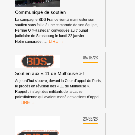
Communiqué de soutien
La campagne BDS France tient à manifester son
soutien sans faille à une camarade de son équipe,
Perrine Olff-Rastegar, convoquée au tribunal
judiciaire de Strasbourg le lundi 22 janvier.
COMMUNIQUÉ
…
Notre camarade,
DE
SOUTIEN
05/10/23
Soutien aux « 11 de Mulhouse » !
Aujourd’hui s’ouvre, devant la Cour d’appel de Paris,
le procès en révision des « 11 de Mulhouse ».
Rappel : il s’agit des militants de la cause
palestinienne qui avaient mené des actions d’appel
SOUTIEN
…
AUX
« 11
DE
23/02/23
MULHOUSE »
!