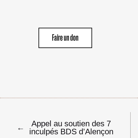
Faire un don
Navigation
Appel au soutien des 7
de
←
inculpés BDS d’Alençon
l’article