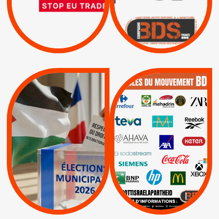
D’ASSOCIATION UE-
BOYCOTT DES
ENTREPRISES
ISRAËL
|
|
Boycott militaire
/
APPELS
SANCTIONS
Lettres d'interpellation
|
|
Actus
Pétitions
QUE BOYCOTTER ?
MUNICIPALES 2026 :
/
JE VOTE POUR LE
BOYCOTT
DÉSINVESTISSEME
RESPECT DU DROIT
|
|
|
Actus
Ahava
INTERNATIONAL EN
|
|
|
AXA
BNP
CAF
PALESTINE
|
|
Carrefour
HP
|
Keter
|
|
APPELS
Actus
|
Livres et brochures
Espaces Sans
Apartheid
|
|
Mehadrin
PUMA
|
Lettres d'interpellation
|
Sodastream
|
Pétitions
Visuels, tracts,
affiches,...