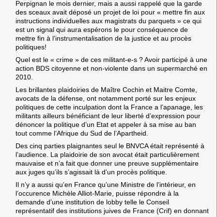
Perpignan le mois dernier, mais a aussi rappelé que la garde
des sceaux avait déposé un projet de loi pour « mettre fin aux
instructions individuelles aux magistrats du parquets » ce qui
est un signal qui aura espérons le pour conséquence de
mettre fin à l’instrumentalisation de la justice et au procès
politiques!
Quel est le « crime » de ces militant-e-s ? Avoir participé à une
action BDS citoyenne et non-violente dans un supermarché en
2010.
Les brillantes plaidoiries de Maître Cochin et Maitre Comte,
avocats de la défense, ont notamment porté sur les enjeux
politiques de cette inculpation dont la France a l’apanage, les
militants ailleurs bénéficiant de leur liberté d’expression pour
dénoncer la politique d’un Etat et appeler à sa mise au ban
tout comme l’Afrique du Sud de l’Apartheid.
Des cinq parties plaignantes seul le BNVCA était représenté à
l’audience. La plaidoirie de son avocat était particulièrement
mauvaise et n’a fait que donner une preuve supplémentaire
aux juges qu’ils s’agissait là d’un procès politique.
Il n’y a aussi qu’en France qu’une Ministre de l’intérieur, en
l’occurence Michèle Alliot-Marie, puisse répondre à la
demande d’une institution de lobby telle le Conseil
représentatif des institutions juives de France (Crif) en donnant