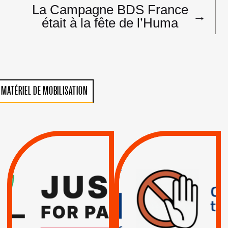
La Campagne BDS France
→
était à la fête de l’Huma
MATÉRIEL DE MOBILISATION
VIOLATIONS DES
TREIZIÈME APPEL.
DROITS DE L’HOMME
RESPECT DU DROIT
PAR ISRAËL :
INTERNATIONAL ?
EXIGEONS LA
TRUMP, MACRON :
SUSPENSION
MÊME COMBAT
TOTALE DE
L’ACCORD
|
|
Actus