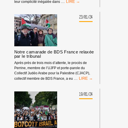
LE
…
leur complicité inégalée dans
BDS
CONDAMNE
LA
23/01/24
COMPLICITÉ
HONTEUSE
DU
PARTI
DÉMOCRATE
AMÉRICAIN
Notre camarade de BDS France relaxée
AVEC
par le tribunal
L’APARTHEID
ET
Après près de trois mois d’attente, le procès de
LE
Perrine, membre de l’UJFP et porte-parole du
GÉNOCIDE
Collectif Judéo Arabe pour la Palestine (CJACP),
NOTRE
ISRAÉLIENS
…
collectif membre de BDS France, a eu
CAMARADE
CONTRE
DE
LES
BDS
19/01/24
PALESTINIEN·NES.
FRANCE
RELAXÉE
PAR
LE
TRIBUNAL