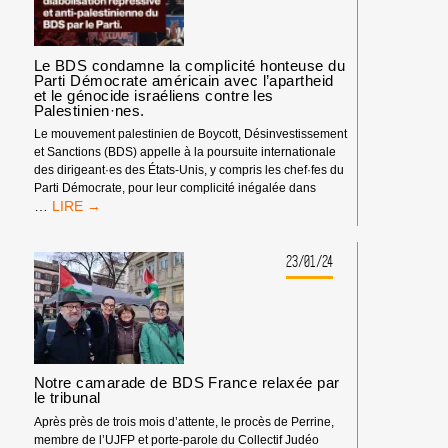
Le BDS condamne la complicité honteuse du
Parti Démocrate américain avec l’apartheid
et le génocide israéliens contre les
Palestinien·nes.
Le mouvement palestinien de Boycott, Désinvestissement
et Sanctions (BDS) appelle à la poursuite internationale
des dirigeant·es des États-Unis, y compris les chef·fes du
Parti Démocrate, pour leur complicité inégalée dans
LE
…
BDS
CONDAMNE
LA
23/01/24
COMPLICITÉ
HONTEUSE
DU
PARTI
DÉMOCRATE
AMÉRICAIN
Notre camarade de BDS France relaxée par
AVEC
le tribunal
L’APARTHEID
ET
Après près de trois mois d’attente, le procès de Perrine,
LE
membre de l’UJFP et porte-parole du Collectif Judéo