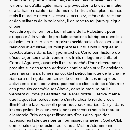
terrorisme qu’elle agite, mais la provocation à la discrimination
et à la haine raciale, rien de moins. Le truc n’est plus très neuf,
mais il marche encore : accusez, accusez, même de racisme
et des militants de la solidarité, il en restera toujours quelque
chose.
Faut dire qu’ils font fort, les militants de la Palestine : pour
s’opposer à la vente de produits israéliens fabriqués dans les
colonies, et inciter les entreprises occidentales à cesser leurs
relations avec Israël, ils multiplient les intrusions ludiques et
spectaculaires dans les hypermarchés Carrefour, histoire de
décourager ceux-ci de vendre les fruits et légumes Jaffa et
Carmel-Agrexco, auxquels il est reproché d’être directement
produits sur des terres agricoles confisquées aux Palestiniens.
Les magasins parfumés au cocktail pétrochimique de la chaîne
Sephora ont également croisé le chemin de ces intrépides
activistes qui ont convaincu pas mal de clients de se détourner
des produits cosmétiques Ahava, dans la mesure où ils
viennent du côté palestinien de la Mer Morte. Il arrive même
que la question palestinienne s’invite chez le roi du crédit
illimité et du lave-vaisselle pour nouveaux mariés, Darty : dans
les magasins de cette enseigne sont vendus sous la marque
allemande Brita des gazéificateurs d’eau ainsi que des
accessoires fabriqués par un fournisseur israélien, Soda-Club,
dont le site de production est situé à Mishor Adumin, une