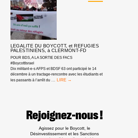
CONCERNANT
LA
CAMPAGNE
BDS
FRANCE</STRONG>
LEGALITE DU BOYCOTT, et REFUGIES
PALESTINIENS, à CLERMONT-FD
POUR BDS, A LA SORTIE DES FACS
#BoycottIsrael
Dix militant-e-s AFPS et BDSF 63 ont participé le 14
décembre à un tractage-rencontre avec les étudiants et
LEGALITE
…
les passants à l’arrêt du
DU
BOYCOTT,
ET
REFUGIES
PALESTINIENS,
Rejoignez-nous !
À
CLERMONT-
FD
Agissez pour le Boycott, le
Désinvestissement et les Sanctions