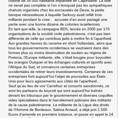
colonie de 35 000 habitants implantée en Cisjordanie. La liste
ne serait pas complète si l’on n’évoquait pas les sympathiques
chahuts organisés chez les encravatés de Dexia, la petite
banque nécessiteuse à laquelle Sarkozy avait refilé trois
milliards pendant la crise… accusée d’en avoir partagé une
partie avec une bonne dizaine de colonies israéliennes.
En tant que telle, la campagne BDS, lancée en 2005 par 170
organisations de la société civile palestinienne, n’est pas bien
différente de celle qui contribua jadis à mettre fin à l’apartheid.
Aux grandes heures du racisme en short hollandais, alors que
tous les gouvernements occidentaux se vautraient dans des
formes plus ou moins dissimulées de soutien au régime de
Pretoria, l’Europe militante, elle, s’était bougée pour boycotter
les oranges Outspan et les échanges culturels et sportifs avec
l’Afrique du Sud, et convaincre certaines entreprises
occidentales de retirer leurs investissements. Certaines de ces
entreprises font aujourd’hui l’objet de poursuites aux États-
Unis pour leurs agissements aux côtés de l’apartheid…
Sauf qu’au lieu de voir Carrefour et consorts sanctionnés, ce
sont les partisans du boycott qui sont aujourd’hui traînés
devant les tribunaux par le gouvernement et diverses coquilles
vides spécialisées dans le harcèlement judiciaire des militants
de la cause palestinienne. La militante de la Ligue des droits
de l’Homme de Bordeaux, Sakina Arnaud, a déjà pris 1 500
Euros d’amende en première instance, et passe en appel le 24