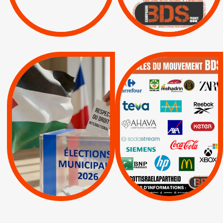
|
|
Boycott militaire
/
APPELS
SANCTIONS
Lettres d'interpellation
|
|
Actus
Pétitions
QUE BOYCOTTER ?
MUNICIPALES 2026 :
/
JE VOTE POUR LE
BOYCOTT
DÉSINVESTISSEM
RESPECT DU DROIT
|
|
|
Actus
Ahava
INTERNATIONAL EN
|
|
|
AXA
BNP
CAF
PALESTINE
|
|
Carrefour
HP
|
Keter
|
|
APPELS
Actus
|
Livres et brochures
Espaces Sans
Apartheid
|
|
Mehadrin
PUMA
|
Lettres d'interpellation
|
Sodastream
|
Pétitions
Visuels, tracts,
affiches,...