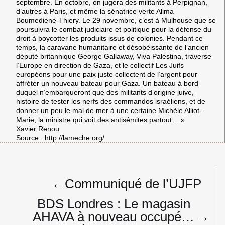
septembre. En octobre, on jugera des militants à Perpignan,
d’autres à Paris, et même la sénatrice verte Alima
Boumediene-Thiery. Le 29 novembre, c’est à Mulhouse que se
poursuivra le combat judiciaire et politique pour la défense du
droit à boycotter les produits issus de colonies. Pendant ce
temps, la caravane humanitaire et désobéissante de l’ancien
député britannique George Gallaway, Viva Palestina, traverse
l’Europe en direction de Gaza, et le collectif Les Juifs
européens pour une paix juste collectent de l’argent pour
affréter un nouveau bateau pour Gaza. Un bateau à bord
duquel n’embarqueront que des militants d’origine juive,
histoire de tester les nerfs des commandos israéliens, et de
donner un peu le mal de mer à une certaine Michèle Alliot-
Marie, la ministre qui voit des antisémites partout… »
Xavier Renou
Source :
http://lameche.org/
Navigation
←
Communiqué de l’UJFP
de
l’article
BDS Londres : Le magasin
AHAVA à nouveau occupé…
→