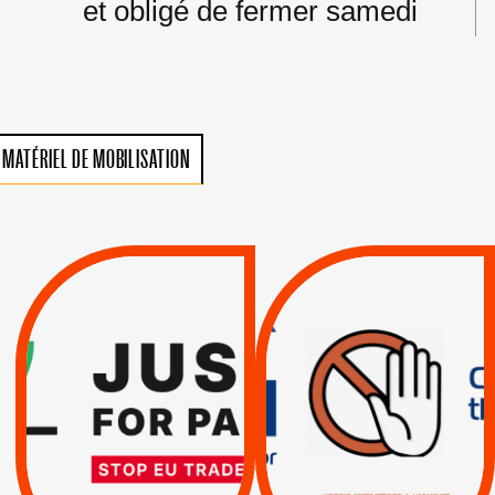
et obligé de fermer samedi
MATÉRIEL DE MOBILISATION
VIOLATIONS DES
TREIZIÈME APPEL.
DROITS DE L’HOMME
RESPECT DU DROIT
PAR ISRAËL :
INTERNATIONAL ?
EXIGEONS LA
TRUMP, MACRON :
SUSPENSION
MÊME COMBAT
TOTALE DE
L’ACCORD
|
|
Actus
D’ASSOCIATION UE-
BOYCOTT DES
ENTREPRISES
ISRAËL