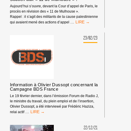
Aujourd’hui s’ouvre, devant la Cour d’appel de Paris, le
procès en révision des « 11 de Mulhouse ».
Rappel : il s’agit des militants de la cause palestinienne
SOUTIEN
…
qui avaient mené des actions d’appel
AUX
« 11
DE
23/02/23
MULHOUSE »
!
Information à Olivier Dussopt concernant la
Campagne BDS France
Le 19 février dernier, dans l’émission Forum de Radio J,
le ministre du travail, du plein emploi et de l’insertion,
Olivier Dussopt, a été interviewé par Frédéric Haziza,
<STRONG>INFORMATION
…
relai actif
À
OLIVIER
DUSSOPT
22/12/21