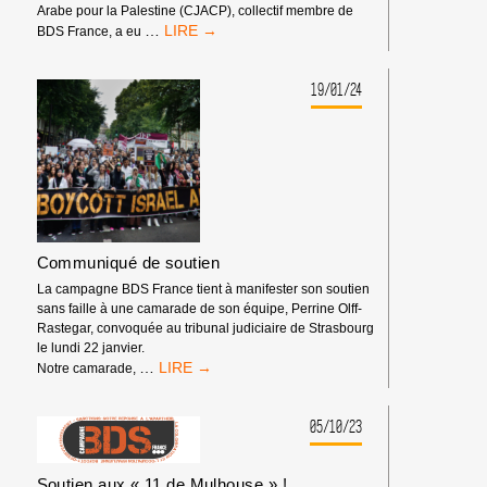
GÉNOCIDE
Arabe pour la Palestine (CJACP), collectif membre de
NOTRE
ISRAÉLIENS
…
BDS France, a eu
CAMARADE
CONTRE
DE
LES
BDS
19/01/24
PALESTINIEN·NES.
FRANCE
RELAXÉE
PAR
LE
TRIBUNAL
Communiqué de soutien
La campagne BDS France tient à manifester son soutien
sans faille à une camarade de son équipe, Perrine Olff-
Rastegar, convoquée au tribunal judiciaire de Strasbourg
le lundi 22 janvier.
COMMUNIQUÉ
…
Notre camarade,
DE
SOUTIEN
05/10/23
Soutien aux « 11 de Mulhouse » !