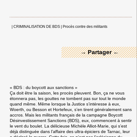
← Merci ! →
|
CRIMINALISATION DE BDS
|
Procès contre des militants
→ Partager ←
« BDS : du boycott aux sanctions »
Ça doit être la saison, les procès pleuvent. Bon, ça ne vous
étonnera pas, les gouttes ne tombent pas sur tout le monde
quand même. Même lorsque la Justice s’intéresse à eux,
Woerth, ou Besson et Hortefeux, s’en tirent généralement sans
accros. Mais les militants français de la campagne Boycott
Désinvestissement Sanctions (BDS), eux, commencent à sentir
le vent du boulet. La délicieuse Michèle Alliot-Marie, qui s’est
déjà distinguée dans l’affaire des ultra-épiciers de Tarnac, leur
a déclaré la guerre. Cette fois, ce n’est pas l’arlésienne du