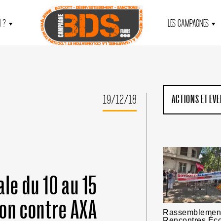
 ?
LES CAMPAGNES
19/12/18
ACTIONS ET EV
le du 10 au 15
ion contre AXA
Rassemblement
Rencontres Éc