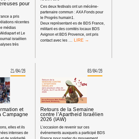
ereuses pour
Ces deux festivals ont un mécène-
partenaire commun : AXA Fonds pour
ance a pris
le Progrès humain1.
élations récentes
Deux représentant·es de BDS France,
de médias
militant·es des comités locaux BDS
 Médiapart et Le
Avignon et BDS Provence, ont pris
ournal israélien
AXA
…
contact avec les
alyses très
FONDS
ON,
POUR
LE
PROGRÈS
HUMAIN,
21/04/26
03/04/26
PARTENAIRE
DE
FESTIVALS
S
rmation et
Retours de la Semaine
la Campagne
contre l’Apartheid Israélien
2026 (IAW)
ns, elles et ils
L’occasion de revenir sur ces
rnées intenses de
événements auxquels a participé BDS
 et de solidarité,
France pour parler du mouvement