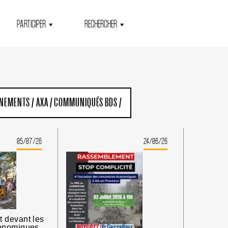
PARTICIPER
RECHERCHER
ENEMENTS
/
AXA
/
COMMUNIQUÉS BDS
/
05/07/26
24/06/26
 devant les
onomiques