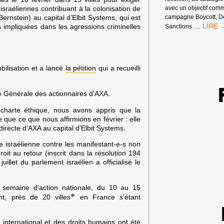
israéliennes contribuant à la colonisation de
avec un objectif comm
 Bernstein) au capital d’Elbit Systems, qui est
campagne Boycott, D
WEEK-
…
s impliquées dans les agressions criminelles
Sanctions
END
DE
FORMA
ET
ilisation et a lancé
la pétition
qui a recueilli
D’ÉCH
DE
LA
e Générale des actionnaires d’AXA.
CAMP
BDS
 charte éthique, nous avons appris que la
FRANC
e que ce que nous affirmions en février : elle
irecte d’AXA au capital d’Elbit Systems.
e israélienne contre les manifestant-e-s non
oit au retour (inscrit dans la résolution 194
uillet du parlement israélien a officialisé le
semaine d’action nationale, du 10 au 15
*
nt, près de 20 villes
en France s’étant
t international et des droits humains ont été