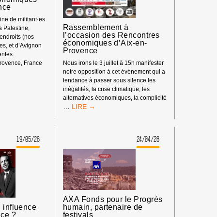
nce
ne de militant·es
Rassemblement à
la Palestine,
l’occasion des Rencontres
 endroits (nos
économiques d’Aix-en-
s, et d’Avignon
Provence
rentes
rovence, France
Nous irons le 3 juillet à 15h manifester
ENT
notre opposition à cet événement qui a
tendance à passer sous silence les
inégalités, la crise climatique, les
alternatives économiques, la complicité
S
RASSEMBLEMENT
…
À
L’OCCASION
DES
19/05/26
24/04/26
RENCONTRES
ÉCONOMIQUES
D’AIX-
EN-
PROVENCE
AXA Fonds pour le Progrès
 influence
humain, partenaire de
nce ?
festivals