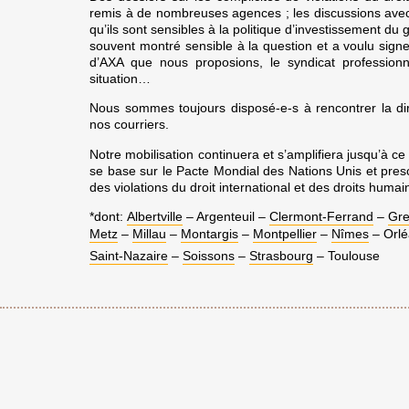
remis à de nombreuses agences ; les discussions av
qu’ils sont sensibles à la politique d’investissement d
souvent montré sensible à la question et a voulu signer
d’AXA que nous proposions, le syndicat profession
situation…
Nous sommes toujours disposé-e-s à rencontrer la dir
nos courriers.
Notre mobilisation continuera et s’amplifiera jusqu’à c
se base sur le Pacte Mondial des Nations Unis et pres
des violations du droit international et des droits humai
*
dont:
Albertville
– Argenteuil –
Clermont-Ferrand
–
Gre
Metz
–
Millau
–
Montargis
–
Montpellier
–
Nîmes
– Orl
Saint-Nazaire
–
Soissons
–
Strasbourg
– Toulouse