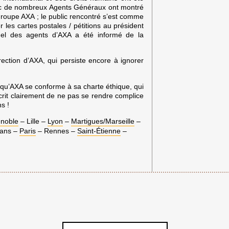
ec de nombreux Agents Généraux ont montré
u groupe AXA ; le public rencontré s’est comme
 les cartes postales / pétitions au président
nel des agents d’AXA a été informé de la
ection d’AXA, qui persiste encore à ignorer
e qu’AXA se conforme à sa charte éthique, qui
crit clairement de ne pas se rendre complice
ns !
noble
– Lille –
Lyon
–
Martigues/Marseille
–
éans –
Paris
– Rennes –
Saint-Étienne
–