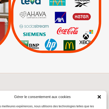
|
|
|
Actus
Ahava
|
|
|
AXA
BNP
CAF
|
|
Carrefour
HP
|
Keter
|
Livres et brochures
|
|
Mehadrin
PUMA
|
Sodastream
Visuels, tracts,
affiches,...
INSCRIVEZ-VOUS À LA NEWSLETTER
Gérer le consentement aux cookies
Inscrivez-vous à la Newsletter
les meilleures expériences, nous utilisons des technologies telles que les
Email