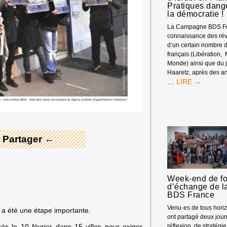
Pratiques dang
la démocratie !
La Campagne BDS Fr
connaissance des rév
d’un certain nombre 
français (Libération,
Monde) ainsi que du j
Haaretz, après des an
DÉSINFORMATI
…
 Merci ! →
INFLUENCE
D’ISRAËL
EN
FRANCE
?
PRATIQUES
 Partager ←
DANGEREUSE
POUR
LA
DÉMOCRATIE
Week-end de fo
!
d’échange de 
BDS France
Venu·es de tous horizo
 a été une étape importante.
ont partagé deux jou
és le 10 février dans 15 villes pour exiger
réflexion, de stratégie