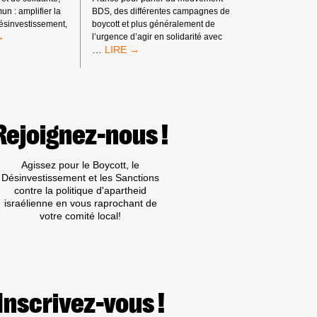
un : amplifier la
BDS, des différentes campagnes de
ésinvestissement,
boycott et plus généralement de
l’urgence d’agir en solidarité avec
RETOURS
…
DE
TION
LA
SEMAINE
ANGE
CONTRE
L’APARTHEID
ISRAÉLIEN
Rejoignez-nous !
AGNE
2026
(IAW)
E
Agissez pour le Boycott, le
Désinvestissement et les Sanctions
contre la politique d'apartheid
israélienne en vous raprochant de
votre comité local!
Inscrivez-vous !