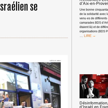
israélien se
d’Aix-en-Prove
Une bonne cinquantai
de la solidarité avec 
venu·es de différents
camarades BDS d’Arle
étaient là) et de diffé
organisations (BDS P
RASSEMBLEM
…
DEVANT
LES
RENCONTRES
ÉCONOMIQUE
D’AIX-
EN-
PROVENCE
Désinformation,
d’Israël en Fra