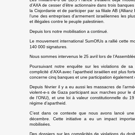
d’AXA de cesser d’être actionnaire dans trois banques 
la Cisjordanie et de participer par sa filiale AB (Allianz
l’une des entreprises d’armement israéliennes les plu
et illégales contre le peuple palestinien.
Depuis lors notre mobilisation a continué.
Le mouvement international SumOfUs a rallié cette mob
140 000 signatures.
Nous sommes intervenus le 25 avril lors de l’Assemblé
Poursuivant notre enquête sur les violations de sa
complicité d’AXA avec l’apartheid israélien est plus fort
concerne cinq banques et une participation également d
Depuis février il y a eu aussi les massacres de l’armé
violent-e-s de Gaza participant aux marches pour le dr
de l’ONU), et une loi à valeur constitutionnelle du 19 j
régime d’apartheid.
C’est dans ce contexte que nous avons lancé une 
décembre. Cette initiative a eu un impact importa
mobilisées.
Des dossiers sur les complicités de violations du droi