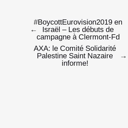
Navigatio
#BoycottEurovision2019 en
←
Israël – Les débuts de
campagne à Clermont-Fd
de
AXA: le Comité Solidarité
Palestine Saint Nazaire
→
informe!
l’article