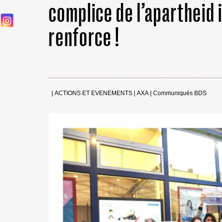
complice de l’apartheid 
renforce !
|
ACTIONS ET EVENEMENTS
|
AXA
|
Communiqués BDS