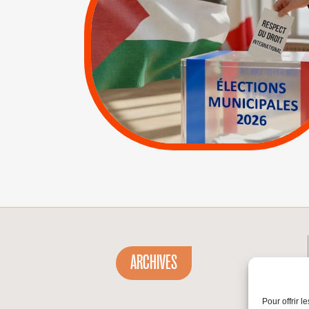
RESPECT DU DROIT
INTERNATIONAL EN
PALESTINE
|
|
APPELS
Actus
Espaces Sans
Apartheid
|
Lettres d'interpellation
|
Pétitions
ARCHIVES
Pour offrir 