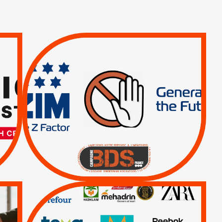
TREIZIÈME APPEL.
RESPECT DU DROIT
INTERNATIONAL ?
TRUMP, MACRON :
MÊME COMBAT
|
|
Actus
BOYCOTT DES
ENTREPRISES
|
|
Boycott militaire
Lettres d'interpellation
QUE BOYCOTTER ?
/
BOYCOTT
DÉSINVESTISSEMENT