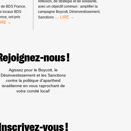
HANSON
réflexion, de stratégie et de solidarité,
s de BDS France,
26
avec un objectif commun : amplifier la
tés locaux BDS
campagne Boycott, Désinvestissement,
WEEK-
…
nce, ont pris
Sanctions
XA
END
ONDS
DE
OUR
FORMATION
E
ET
ROGRÈS
D’ÉCHANGE
UMAIN,
DE
ARTENAIRE
LA
Rejoignez-nous !
E
CAMPAGNE
ESTIVALS
BDS
FRANCE
Agissez pour le Boycott, le
Désinvestissement et les Sanctions
contre la politique d'apartheid
israélienne en vous raprochant de
votre comité local!
Inscrivez-vous !