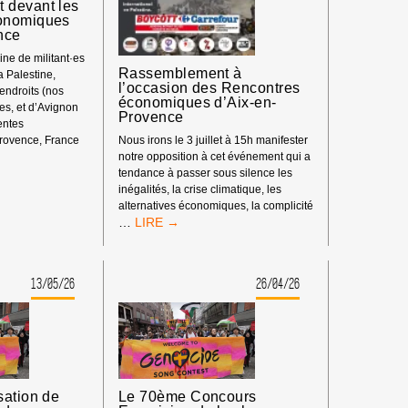
 devant les
onomiques
nce
ne de militant·es
Rassemblement à
la Palestine,
l’occasion des Rencontres
 endroits (nos
économiques d’Aix-en-
s, et d’Avignon
Provence
rentes
rovence, France
Nous irons le 3 juillet à 15h manifester
ENT
notre opposition à cet événement qui a
tendance à passer sous silence les
inégalités, la crise climatique, les
alternatives économiques, la complicité
S
RASSEMBLEMENT
…
À
L’OCCASION
DES
13/05/26
26/04/26
RENCONTRES
ÉCONOMIQUES
D’AIX-
EN-
PROVENCE
sation de
Le 70ème Concours