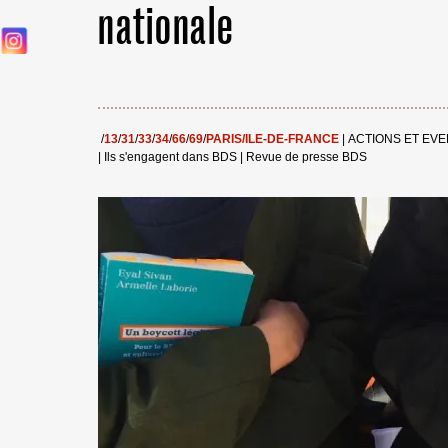
nationale
/
13
/
31
/
33
/
34
/
66
/
69
/
PARIS/ILE-DE-FRANCE
|
ACTIONS ET EV
|
Ils s'engagent dans BDS
|
Revue de presse BDS