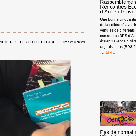
Rassemblement
Rencontres Éc
d’Aix-en-Prove
Une bonne cinquantai
de la solidarité avec 
venu·es de différents
camarades BDS d’Arle
étaient là) et de diffé
ENEMENTS
|
BOYCOTT CULTUREL
|
Films et vidéos
organisations (BDS P
RASSEMBLEM
…
DEVANT
LES
RENCONTRES
ÉCONOMIQUE
D’AIX-
EN-
PROVENCE
Pas de normali