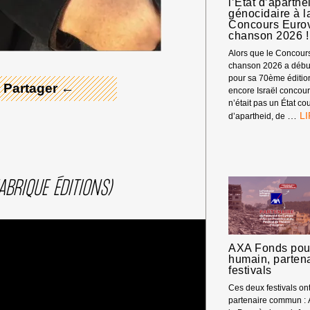
l’État d’aparthe
génocidaire à l
 Merci ! →
Concours Eurov
chanson 2026 !
Alors que le Concours
chanson 2026 a début
pour sa 70ème éditio
 Partager ←
encore Israël concour
n’était pas un État c
PA
…
d’apartheid, de
DE
NO
DE
L’
D’
ABRIQUE ÉDITIONS)
GÉ
À
LA
TV
P
AXA Fonds pour
LE
humain, parten
C
festivals
EU
Ces deux festivals o
DE
partenaire commun :
LA