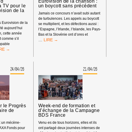
id
Eurovision de la chanson :
a TV pour le
un boycott sans précédent
ision de la
Jamais ce concours n’avait subi autant
de turbulences. Les appels au boycott
 Eurovision de la
se multiplient, et les défections aussi :
é aujourd’hui
l’Espagne, l’Irlande, l’Islande, les Pays-
n, cette année
Bas et la Slovénie ont d’ores et
t comme s’il
LE
…
oupable
70ÈME
S
CONCOURS
EUROVISION
RMALISATION
DE
LA
24/04/26
21/04/26
ÉTAT
CHANSON
APARTHEID
:
NOCIDAIRE
UN
BOYCOTT
SANS
PRÉCÉDENT
OUR
 le Progrès
Week-end de formation et
aire de
d’échange de la Campagne
ONCOURS
BDS France
ROVISION
nt un mécène-
Venu·es de tous horizons, elles et ils
 AXA Fonds pour
ont partagé deux journées intenses de