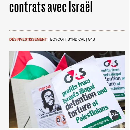
contrats avec Israël
DÉSINVESTISSEMENT
|
BOYCOTT SYNDICAL
|
G4S
← Merci ! →