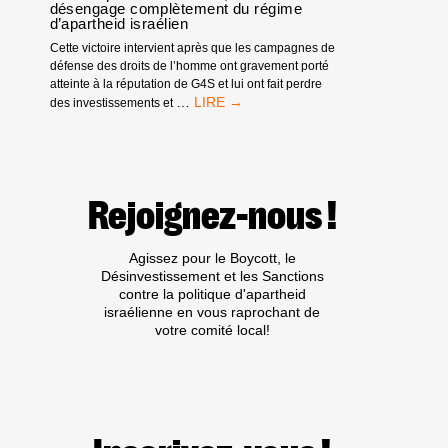
désengage complètement du régime
SORTIR
d’apartheid israélien
DES
Cette victoire intervient après que les campagnes de
TÉNÈBRES
défense des droits de l’homme ont gravement porté
atteinte à la réputation de G4S et lui ont fait perdre
SOUS
…
des investissements et
LA
PRESSION
DE
BDS,
G4S
Rejoignez-nous !
SE
DÉSENGAGE
COMPLÈTEMENT
Agissez pour le Boycott, le
DU
Désinvestissement et les Sanctions
RÉGIME
contre la politique d'apartheid
D’APARTHEID
israélienne en vous raprochant de
ISRAÉLIEN
votre comité local!