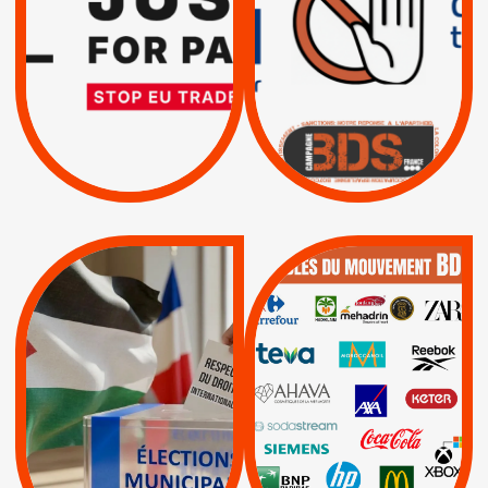
TRUMP, MACRON :
SUSPENSION
MÊME COMBAT
TOTALE DE
L’ACCORD
|
|
Actus
D’ASSOCIATION UE-
BOYCOTT DES
ENTREPRISES
ISRAËL
|
|
Boycott militaire
/
APPELS
SANCTIONS
Lettres d'interpellation
|
|
Actus
Pétitions
QUE BOYCOTTER ?
MUNICIPALES 2026 :
/
JE VOTE POUR LE
BOYCOTT
DÉSINVESTISSEME
RESPECT DU DROIT
|
|
|
Actus
Ahava
INTERNATIONAL EN
|
|
|
AXA
BNP
CAF
PALESTINE
|
|
Carrefour
HP
|
Keter
|
|
APPELS
Actus
|
Livres et brochures
Espaces Sans
Apartheid
|
|
Mehadrin
PUMA