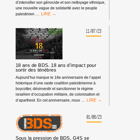
d’intensifier son génocide et son nettoyage ethnique,
une nouvelle vague de solidarité avec le peuple
LE
…
palestinien
GUIDE
BDS
POUR
11/07/23
UNE
CAMPAGNE
STRATÉGIQUE
EN
FAVEUR
DES
18 ans de BDS. 18 ans d’impact pour
sortir des ténèbres
DROITS
DES
Aujourd’hui marque le 18e anniversaire de l’appel
PALESTINIENS
historique d’une vaste coalition palestinienne à
boycotter, désinvestir et sanctionner le régime
israélien d’occupation militaire, de colonisation et
18
…
d’apartheid. En cet anniversaire, nous
ANS
DE
BDS.
01/06/23
18
ANS
D’IMPACT
Sous la pression de BDS, G4S se
POUR