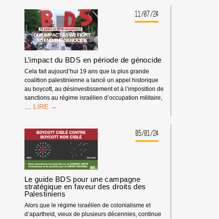
COMMENT
ANIMER
11/07/24
LA
CAMPAGNE
BDS
DANS
NOS
L’impact du BDS en période de génocide
SYNDICATS
Cela fait aujourd’hui 19 ans que la plus grande
ET
coalition palestinienne a lancé un appel historique
SUR
au boycott, au désinvestissement et à l’imposition de
NOS
sanctions au régime israélien d’occupation militaire,
LIEUX
L’IMPACT
…
DE
DU
TRAVAIL
BDS
?
EN
05/01/24
PÉRIODE
DE
GÉNOCIDE
Le guide BDS pour une campagne
stratégique en faveur des droits des
Palestiniens
Alors que le régime israélien de colonialisme et
d’apartheid, vieux de plusieurs décennies, continue