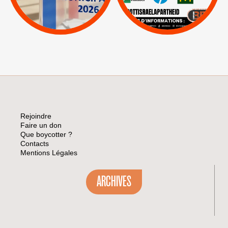
|
Lettres d'interpellation
|
Sodastream
|
Pétitions
Visuels, tracts,
affiches,...
Rejoindre
Faire un don
Que boycotter ?
Contacts
Mentions Légales
ARCHIVES