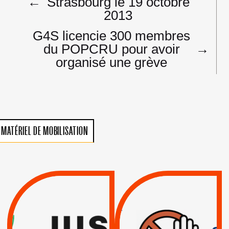
←
Strasbourg le 19 octobre
l’article
2013
G4S licencie 300 membres
du POPCRU pour avoir
→
organisé une grève
MATÉRIEL DE MOBILISATION
VIOLATIONS DES
TREIZIÈME APPEL.
DROITS DE L’HOMME
RESPECT DU DROIT
PAR ISRAËL :
INTERNATIONAL ?
EXIGEONS LA