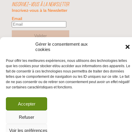
INSCRIVEZ-VOUS À LA NEWSLETTER
Inscrivez-vous à la Newsletter
Email
Valider
Gérer le consentement aux
cookies
© 2026 | BDS France | Boycott Désinvestissement Sanctions, la réponse
Pour offrir les meilleures expériences, nous utilisons des technologies telles
citoyenne et non-violente à l'impunité d'Israël |
que les cookies pour stocker et/ou accéder aux informations des appareils. Le
fait de consentir à ces technologies nous permettra de traiter des données
telles que le comportement de navigation ou les ID uniques sur ce site. Le fait
de ne pas consentir ou de retirer son consentement peut avoir un effet négatif
sur certaines caractéristiques et fonctions.
Accepter
Refuser
Voir les préférences