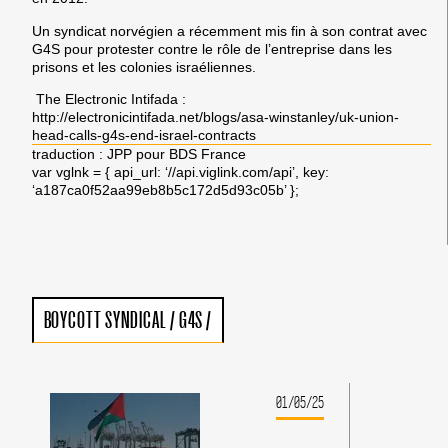
Un syndicat norvégien a récemment mis fin à son contrat avec
G4S pour protester contre le rôle de l’entreprise dans les
prisons et les colonies israéliennes.
The Electronic Intifada :
http://electronicintifada.net/blogs/asa-winstanley/uk-union-
head-calls-g4s-end-israel-contracts
traduction : JPP pour BDS France
var vglnk = { api_url: ‘//api.viglink.com/api’, key:
‘a187ca0f52aa99eb8b5c172d5d93c05b’ };
BOYCOTT SYNDICAL
/
G4S
/
01/05/25