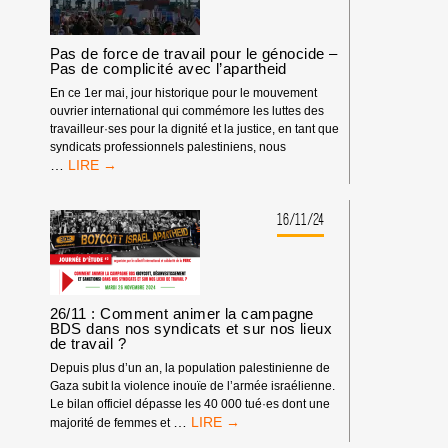
Pas de force de travail pour le génocide –
Pas de complicité avec l’apartheid
En ce 1er mai, jour historique pour le mouvement
ouvrier international qui commémore les luttes des
travailleur·ses pour la dignité et la justice, en tant que
syndicats professionnels palestiniens, nous
PAS
…
DE
FORCE
DE
16/11/24
TRAVAIL
POUR
LE
GÉNOCIDE
–
26/11 : Comment animer la campagne
PAS
BDS dans nos syndicats et sur nos lieux
de travail ?
DE
COMPLICITÉ
Depuis plus d’un an, la population palestinienne de
AVEC
Gaza subit la violence inouïe de l’armée israélienne.
L’APARTHEID
Le bilan officiel dépasse les 40 000 tué·es dont une
26/11
…
majorité de femmes et
: