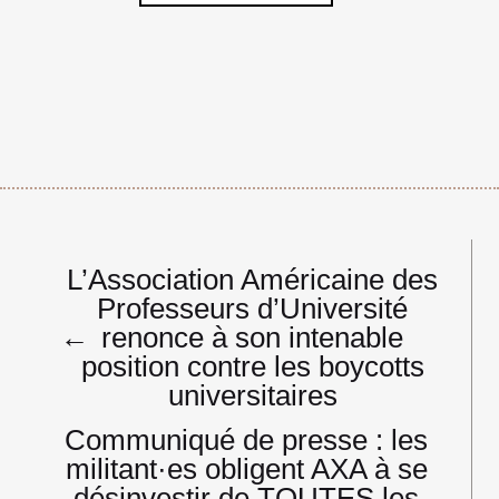
Navigation
L’Association Américaine des
de
Professeurs d’Université
l’article
←
renonce à son intenable
position contre les boycotts
universitaires
Communiqué de presse : les
militant·es obligent AXA à se
désinvestir de TOUTES les