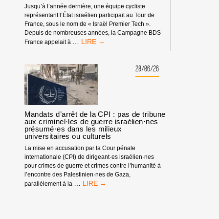
Jusqu’à l’année dernière, une équipe cycliste
représentant l’État israélien participait au Tour de
France, sous le nom de « Israël Premier Tech ».
Depuis de nombreuses années, la Campagne BDS
TOUR
…
France appelait à
DE
FRANCE
:
28/06/26
PAS
D’ÉQUIPE
ISRAÉLIENNE
!
Mandats d’arrêt de la CPI : pas de tribune
aux criminel·les de guerre israélien·nes
présumé·es dans les milieux
universitaires ou culturels
La mise en accusation par la Cour pénale
internationale (CPI) de dirigeant·es israélien·nes
pour crimes de guerre et crimes contre l’humanité à
l’encontre des Palestinien·nes de Gaza,
MANDATS
…
parallèlement à la
D’ARRÊT
DE
LA
CPI