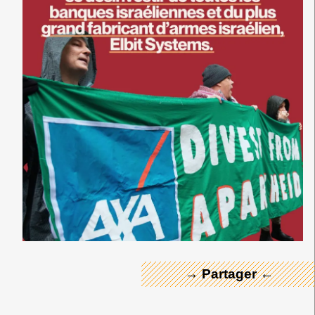
← Merci ! →
→ Partager ←