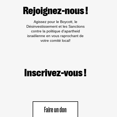
:
Rejoignez-nous !
PAS
DE
TRIBUNE
Agissez pour le Boycott, le
AUX
Désinvestissement et les Sanctions
CRIMINEL·LES
contre la politique d'apartheid
DE
israélienne en vous raprochant de
GUERRE
votre comité local!
ISRAÉLIEN·NES
PRÉSUMÉ·ES
DANS
LES
MILIEUX
UNIVERSITAIRES
OU
Inscrivez-vous !
CULTURELS
Faire un don