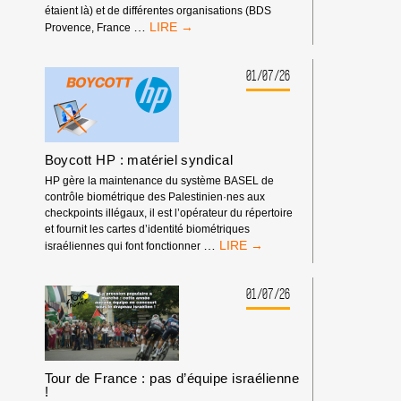
étaient là) et de différentes organisations (BDS
RASSEMBLEMENT
…
Provence, France
DEVANT
LES
RENCONTRES
01/07/26
ÉCONOMIQUES
D’AIX-
EN-
PROVENCE
Boycott HP : matériel syndical
HP gère la maintenance du système BASEL de
contrôle biométrique des Palestinien·nes aux
checkpoints illégaux, il est l’opérateur du répertoire
et fournit les cartes d’identité biométriques
BOYCOTT
…
israéliennes qui font fonctionner
HP
:
MATÉRIEL
01/07/26
SYNDICAL
Tour de France : pas d’équipe israélienne
!