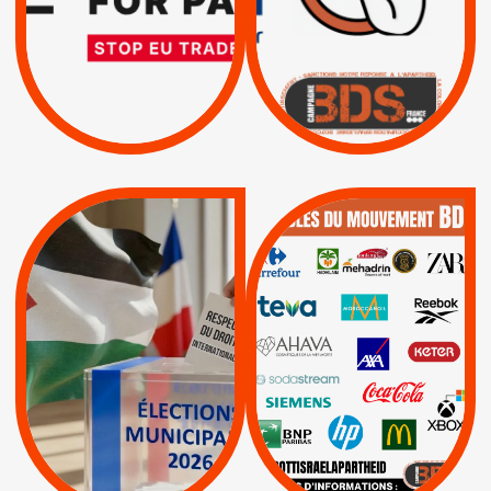
L’ACCORD
|
|
Actus
D’ASSOCIATION UE-
BOYCOTT DES
ENTREPRISES
ISRAËL
|
|
Boycott militaire
/
APPELS
SANCTIONS
Lettres d'interpellation
|
|
Actus
Pétitions
QUE BOYCOTTER ?
MUNICIPALES 2026 :
/
JE VOTE POUR LE
BOYCOTT
DÉSINVESTISSEME
RESPECT DU DROIT
|
|
|
Actus
Ahava
INTERNATIONAL EN
|
|
|
AXA
BNP
CAF
PALESTINE
|
|
Carrefour
HP
|
Keter
|
|
APPELS
Actus
|
Livres et brochures
Espaces Sans
Apartheid
|
|
Mehadrin
PUMA
|
Lettres d'interpellation
|
Sodastream
|
Pétitions
Visuels, tracts,
affiches,...