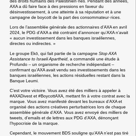
des droits humains des Palestinien·nes. Pendant des années,
AXA a dû faire face à des pressions en faveur du
désinvestissement, à une atteinte à sa réputation et à une
campagne de boycott de la part des consommateur·rices.
Lors de l’assemblée générale des actionnaires d’AXA en avril
2024, le PDG d’AXA a été contraint d’annoncer qu’AXA n’avait
« aucun investissement dans les banques israéliennes,
directes ou indirectes. »
Le groupe Ekō, qui fait partie de la campagne
Stop AXA
Assistance to Israeli Apartheid
, a commandé une étude à
Profundo – un organisme de recherche indépendant –
confirmant qu’AXA avait vendu ses investissements dans les
banques israéliennes, les actions résiduelles restant dans la
Banque Leumi.
C’est votre victoire
. Vous avez été des milliers à appeler à
#AXADivest et #BoycottAXA, mettant fin à votre contrat avec la
marque. Vous avez manifesté devant les bureaux d’AXA et
organisé des actions créatives perturbatrices lors de chaque
assemblée générale d’AXA. Vous avez envoyé des milliers de
tweets, d’emails et de lettres aux PDG d’AXA, dénonçant
l’hypocrisie de la marque.
Cependant, le mouvement BDS souligne qu’AXA n’est pas tiré