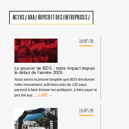
ACTUS
/
AXA
/
BOYCOTT DES ENTREPRISES
/
16/07/26
Le pouvoir de BDS : notre impact depuis
le début de l’année 2026
Nous avons la preuve tangible que BDS fonctionne :
notre mouvement, actif dans près de 130 pays,
parvient à faire évoluer les politiques, à faire payer le
LE
…
prix fort aux
POUVOIR
DE
BDS
15/07/26
:
NOTRE
IMPACT