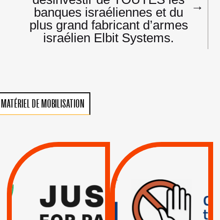
→
banques israéliennes et du
plus grand fabricant d’armes
israélien Elbit Systems.
MATÉRIEL DE MOBILISATION
VIOLATIONS DES
TREIZIÈME APPEL.
DROITS DE L’HOMME
RESPECT DU DROIT
PAR ISRAËL :
INTERNATIONAL ?
EXIGEONS LA
TRUMP, MACRON :
SUSPENSION
MÊME COMBAT
TOTALE DE