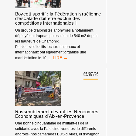
DEPUIS
LE
DÉBUT
Boycott sportif : la Fédération israélienne
d’escalade doit être exclue des
DE
compétitions internationales !
L’ANNÉE
2026
Un groupe d’alpinistes anonymes a notamment
déployé un drapeau palestinien de 540 m2 depuis
les hauteurs de Chamonix.
Plusieurs collectifs locaux, nationaux et
internationaux ont également organisé une
BOYCOTT
…
manifestation le 10
SPORTIF
:
LA
05/07/26
FÉDÉRATION
ISRAÉLIENNE
D’ESCALADE
DOIT
ÊTRE
EXCLUE
Rassemblement devant les Rencontres
DES
Économiques d’Aix-en-Provence
COMPÉTITIONS
INTERNATIONALES
Une bonne cinquantaine de militant·es de la
!
solidarité avec la Palestine, venu·es de différents
endroits (nos camarades BDS d’Arles, et d’Avignon