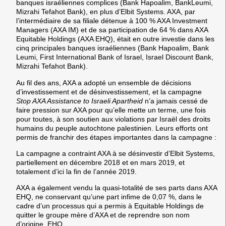
banques israéliennes complices (Bank Hapoalim, BankLeumi,
Mizrahi Tefahot Bank), en plus d’Elbit Systems. AXA, par
l’intermédiaire de sa filiale détenue à 100 % AXA Investment
Managers (AXA IM) et de sa participation de 64 % dans AXA
Equitable Holdings (AXA EHQ), était en outre investie dans les
cinq principales banques israéliennes (Bank Hapoalim, Bank
Leumi, First International Bank of Israel, Israel Discount Bank,
Mizrahi Tefahot Bank).
Au fil des ans, AXA a adopté un ensemble de décisions
d’investissement et de désinvestissement, et la campagne
Stop AXA Assistance to Israeli Apartheid
n’a jamais cessé de
faire pression sur AXA pour qu’elle mette un terme, une fois
pour toutes, à son soutien aux violations par Israël des droits
humains du peuple autochtone palestinien. Leurs efforts ont
permis de franchir des étapes importantes dans la campagne :
La campagne a contraint AXA à se désinvestir d’Elbit Systems,
partiellement en décembre 2018 et en mars 2019, et
totalement d’ici la fin de l’année 2019.
AXA a également vendu la quasi-totalité de ses parts dans AXA
EHQ, ne conservant qu’une part infime de 0,07 %, dans le
cadre d’un processus qui a permis à Equitable Holdings de
quitter le groupe mère d’AXA et de reprendre son nom
d’origine, EHQ.