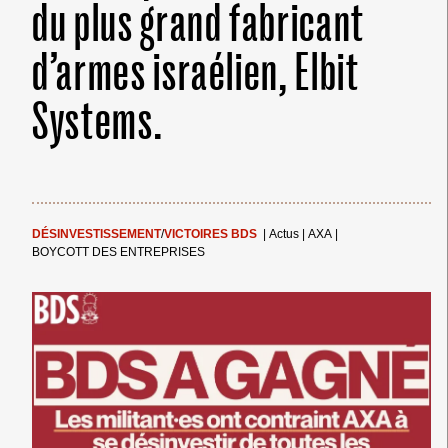
du plus grand fabricant
d’armes israélien, Elbit
Systems.
DÉSINVESTISSEMENT
/
VICTOIRES BDS
|
Actus
|
AXA
|
BOYCOTT DES ENTREPRISES