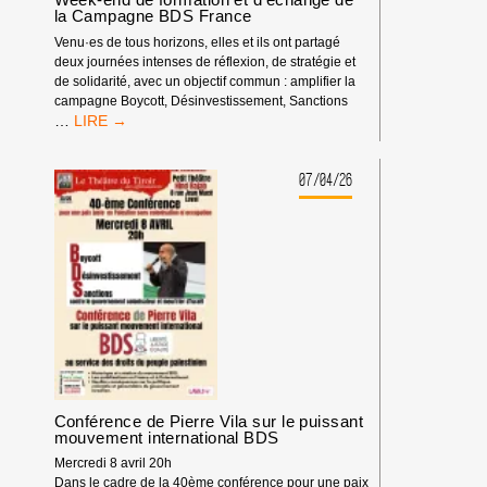
la Campagne BDS France
Venu·es de tous horizons, elles et ils ont partagé
deux journées intenses de réflexion, de stratégie et
de solidarité, avec un objectif commun : amplifier la
campagne Boycott, Désinvestissement, Sanctions
WEEK-
…
END
DE
FORMATION
07/04/26
ET
D’ÉCHANGE
DE
LA
CAMPAGNE
BDS
FRANCE
Conférence de Pierre Vila sur le puissant
mouvement international BDS
Mercredi 8 avril 20h
Dans le cadre de la 40ème conférence pour une paix