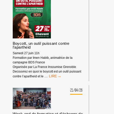
ÉCONOMIQUES
D’AIX-
EN-
PROVENCE
Boycott, un outil puissant contre
l’apartheid
Samedi 27 juin 11h
Formation par Imen Habib, animatrice de la
campagne BDS France
Organisée par La France Insoumise Grenoble
Decouvrez en quoi le boycott est un outil puissant
BOYCOTT,
…
contre l’apartheid et le
UN
OUTIL
PUISSANT
21/04/26
CONTRE
L’APARTHEID
Week-end de formation et d’échange de