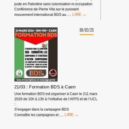
juste en Palestine sans colonisation ni occupation
Conférence de Pierre Vila sur le puissant
CONFÉRENCE
…
mouvement international BDS au
DE
PIERRE
VILA
08/03/26
SUR
LE
PUISSANT
MOUVEMENT
INTERNATIONAL
BDS
21/03 : Formation BDS à Caen
Une formation BDS est organiser à Caen le 211 mars
2026 de 10h à 13h à l’initiative de l’AFPS et de l’UCL
:
S’engager dans la campagne BDS
21/03
…
Connaître les campagnes et
:
FORMATION