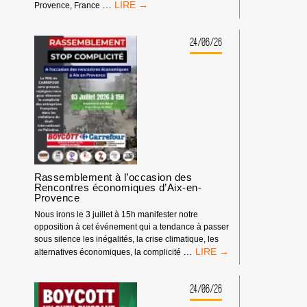
RASSEMBLEMENT
…
Provence, France
DEVANT
LES
RENCONTRES
24/06/26
ÉCONOMIQUES
D’AIX-
EN-
PROVENCE
Rassemblement à l’occasion des
Rencontres économiques d’Aix-en-
Provence
Nous irons le 3 juillet à 15h manifester notre
opposition à cet événement qui a tendance à passer
sous silence les inégalités, la crise climatique, les
RASSEMBLEMENT
…
alternatives économiques, la complicité
À
L’OCCASION
DES
24/06/26
RENCONTRES