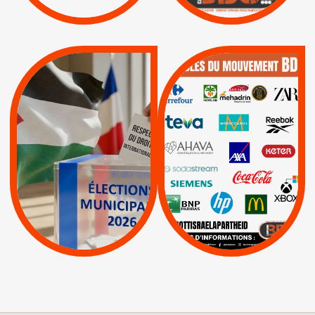
|
|
Actus
Pétitions
QUE BOYCOTTER ?
MUNICIPALES 2026 :
/
JE VOTE POUR LE
BOYCOTT
DÉSINVESTISSEME
RESPECT DU DROIT
|
|
|
Actus
Ahava
INTERNATIONAL EN
|
|
|
AXA
BNP
CAF
PALESTINE
|
|
Carrefour
HP
|
Keter
|
|
APPELS
Actus
|
Livres et brochures
Espaces Sans
Apartheid
|
|
Mehadrin
PUMA
|
Lettres d'interpellation
|
Sodastream
|
Pétitions
Visuels, tracts,
affiches,...