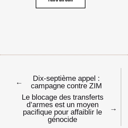
Navigation
Dix-septième appel :
de
←
campagne contre ZIM
l’article
Le blocage des transferts
d’armes est un moyen
→
pacifique pour affaiblir le
génocide