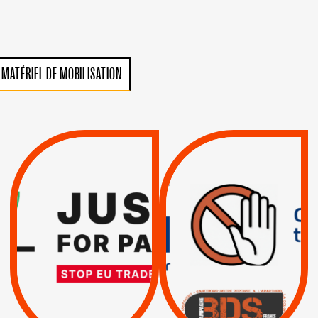
MATÉRIEL DE MOBILISATION
VIOLATIONS DES
TREIZIÈME APPEL.
DROITS DE L’HOMME
RESPECT DU DROIT
PAR ISRAËL :
INTERNATIONAL ?
EXIGEONS LA
TRUMP, MACRON :
SUSPENSION
MÊME COMBAT
TOTALE DE
L’ACCORD
|
|
Actus
D’ASSOCIATION UE-
BOYCOTT DES
ENTREPRISES
ISRAËL
|
|
Boycott militaire
/
APPELS
SANCTIONS
Lettres d'interpellation