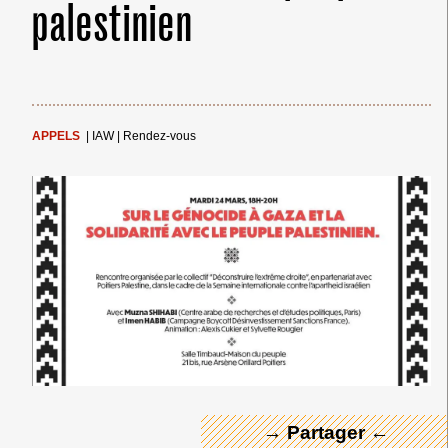
palestinien
APPELS
|
IAW
|
Rendez-vous
← Merci ! →
→ Partager ←