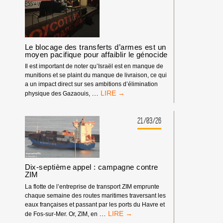
MARSEILLE
CONTRE
L’ARMEMENT
D’ISRAËL
Le blocage des transferts d’armes est un
moyen pacifique pour affaiblir le génocide
Il est important de noter qu’Israël est en manque de
munitions et se plaint du manque de livraison, ce qui
a un impact direct sur ses ambitions d’élimination
LE
…
physique des Gazaouis,
BLOCAGE
DES
TRANSFERTS
21/03/26
D’ARMES
EST
UN
MOYEN
PACIFIQUE
Dix-septième appel : campagne contre
POUR
ZIM
AFFAIBLIR
La flotte de l’entreprise de transport ZIM emprunte
LE
chaque semaine des routes maritimes traversant les
GÉNOCIDE
eaux françaises et passant par les ports du Havre et
DIX-
…
de Fos-sur-Mer. Or, ZIM, en
SEPTIÈME