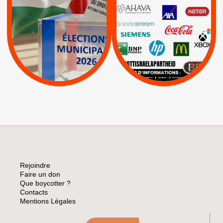
PALESTINE
|
|
Carrefour
HP
|
Keter
|
|
APPELS
Actus
|
Livres et brochures
Espaces Sans
Apartheid
|
|
Mehadrin
PUMA
|
Lettres d'interpellation
|
Sodastream
|
Pétitions
Visuels, tracts,
affiches,...
Rejoindre
Faire un don
Que boycotter ?
Contacts
Mentions Légales