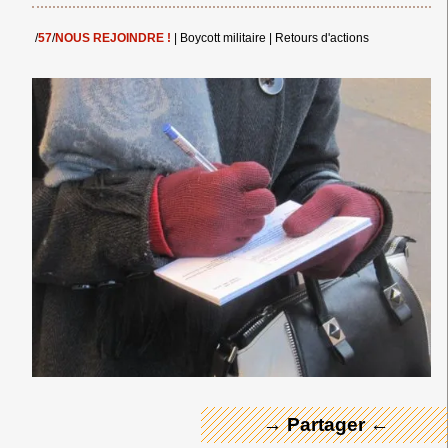
/
57
/
NOUS REJOINDRE !
|
Boycott militaire
|
Retours d'actions
← Merci ! →
→ Partager ←