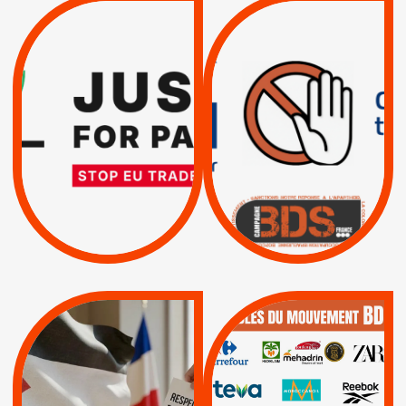
VIOLATIONS DES
TREIZIÈME APPEL.
DROITS DE L’HOMME
RESPECT DU DROIT
PAR ISRAËL :
INTERNATIONAL ?
EXIGEONS LA
TRUMP, MACRON :
SUSPENSION
MÊME COMBAT
TOTALE DE
L’ACCORD
|
|
Actus
D’ASSOCIATION UE-
BOYCOTT DES
ENTREPRISES
ISRAËL
|
|
Boycott militaire
/
APPELS
SANCTIONS
Lettres d'interpellation
|
|
Actus
Pétitions
QUE BOYCOTTER ?
MUNICIPALES 2026 :
/
JE VOTE POUR LE
BOYCOTT
DÉSINVESTISSEME
RESPECT DU DROIT
|
|
|
Actus
Ahava
INTERNATIONAL EN
|
|
|
AXA
BNP
CAF