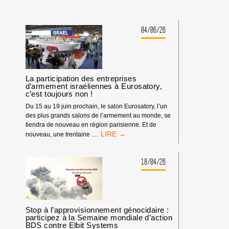
04/06/26
La participation des entreprises
d’armement israéliennes à Eurosatory,
c’est toujours non !
Du 15 au 19 juin prochain, le salon Eurosatory, l’un
des plus grands salons de l’armement au monde, se
tiendra de nouveau en région parisienne. Et de
LA
…
nouveau, une trentaine
PARTICIPATION
DES
ENTREPRISES
18/04/26
D’ARMEMENT
ISRAÉLIENNES
À
EUROSATORY,
C’EST
Stop à l’approvisionnement génocidaire :
TOUJOURS
participez à la Semaine mondiale d’action
BDS contre Elbit Systems
NON