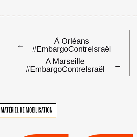
Navigation
À Orléans
de
←
#EmbargoContreIsraël
l’article
A Marseille
→
#EmbargoContreIsraël
MATÉRIEL DE MOBILISATION