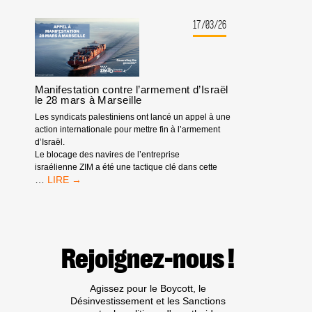
APPEL
:
17/03/26
CAMPAGNE
CONTRE
ZIM
Manifestation contre l’armement d’Israël
le 28 mars à Marseille
Les syndicats palestiniens ont lancé un appel à une
action internationale pour mettre fin à l’armement
d’Israël.
Le blocage des navires de l’entreprise
israélienne ZIM a été une tactique clé dans cette
MANIFESTATION
…
CONTRE
L’ARMEMENT
D’ISRAËL
LE
28
Rejoignez-nous !
MARS
À
MARSEILLE
Agissez pour le Boycott, le
Désinvestissement et les Sanctions