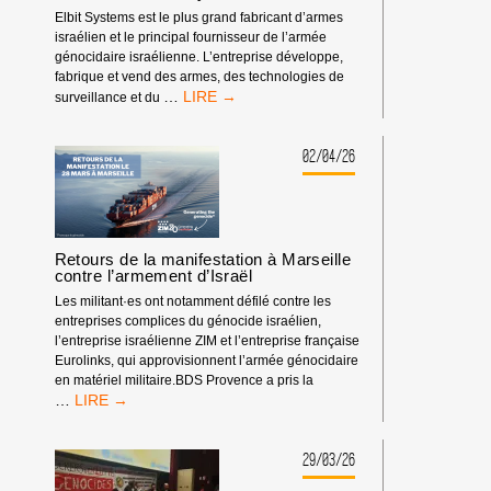
!
Elbit Systems est le plus grand fabricant d’armes
israélien et le principal fournisseur de l’armée
génocidaire israélienne. L’entreprise développe,
fabrique et vend des armes, des technologies de
STOP
…
surveillance et du
À
L’APPROVISIONNEMENT
GÉNOCIDAIRE
02/04/26
:
PARTICIPEZ
À
LA
SEMAINE
Retours de la manifestation à Marseille
MONDIALE
contre l’armement d’Israël
D’ACTION
Les militant·es ont notamment défilé contre les
BDS
entreprises complices du génocide israélien,
CONTRE
l’entreprise israélienne ZIM et l’entreprise française
ELBIT
Eurolinks, qui approvisionnent l’armée génocidaire
SYSTEMS
en matériel militaire.BDS Provence a pris la
RETOURS
…
DE
LA
MANIFESTATION
29/03/26
À