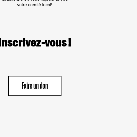
PIÉTINER
votre comité local!
SES
OBLIGATIONS
MORALES
ET
LÉGALES.
Inscrivez-vous !
Faire un don