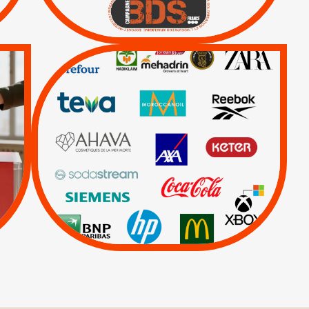
Lettres d'interpellation
QUE BOYCOTTER ?
/
BOYCOTT
DÉSINVESTISSEMENT
|
|
|
Actus
Ahava
|
|
|
AXA
BNP
CAF
|
|
Carrefour
HP
|
Keter
|
Livres et brochures
|
|
Mehadrin
PUMA
|
Sodastream
Visuels, tracts,
affiches,...