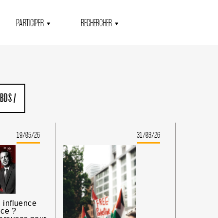
PARTICIPER
RECHERCHER
 BDS
/
19/05/26
31/03/26
 influence
nce ?