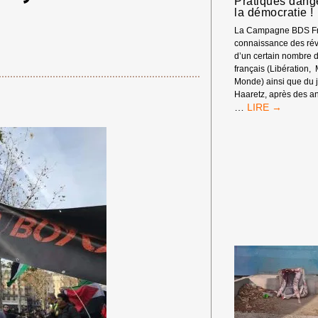
Pratiques dang
la démocratie !
La Campagne BDS Fr
connaissance des rév
d’un certain nombre 
français (Libération,
Monde) ainsi que du j
Haaretz, après des an
DÉSINFORMATI
…
INFLUENCE
D’ISRAËL
EN
FRANCE
?
PRATIQUES
DANGEREUSE
POUR
LA
DÉMOCRATIE
!