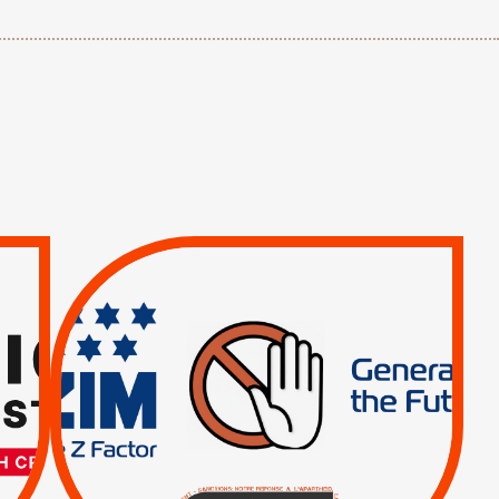
TREIZIÈME APPEL.
RESPECT DU DROIT
INTERNATIONAL ?
TRUMP, MACRON :
MÊME COMBAT
|
|
Actus
BOYCOTT DES
ENTREPRISES
|
|
Boycott militaire