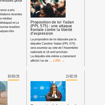
ereuses pour
ance a pris
élations récentes
de médias
Proposition de loi Yadan
 Médiapart et Le
(PPL 575) : une attaque
ournal israélien
frontale contre la liberté
alyses très
d’expression
ON,
La proposition de loi déposée par la
députée Caroline Yadan (PPL 575)
sera soumise au vote de l’Assemblée
nationale le 16 avril prochain.
La députée elle-même a clairement
PROPOSITION
…
affiché l’un de
DE
S
LOI
YADAN
03/03/26
15/02/26
(PPL
575)
:
UNE
ATTAQUE
FRONTALE
CONTRE