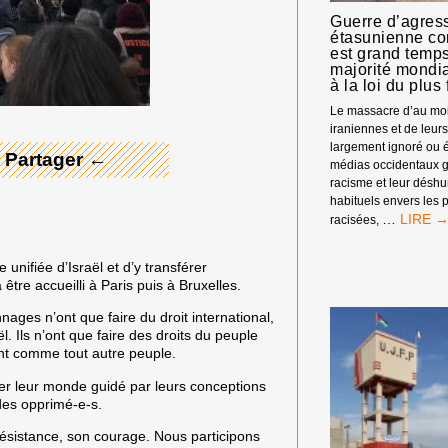
Guerre d’agress
étasunienne cont
est grand temps
 Merci ! →
majorité mondi
à la loi du plus 
Le massacre d’au moi
iraniennes et de leur
largement ignoré ou é
 Partager ←
médias occidentaux g
racisme et leur désh
habituels envers les
GUERR
…
racisées,
D’AGRE
ISRAÉL
nifiée d’Israël et d’y transférer
ÉTASU
tre accueilli à Paris puis à Bruxelles.
CONTR
L’IRAN
ges n’ont que faire du droit international,
:
. Ils n’ont que faire des droits du peuple
IL
ent comme tout autre peuple.
EST
GRAND
oser leur monde guidé par leurs conceptions
TEMPS
 des opprimé-e-s.
QUE
LA
résistance, son courage. Nous participons