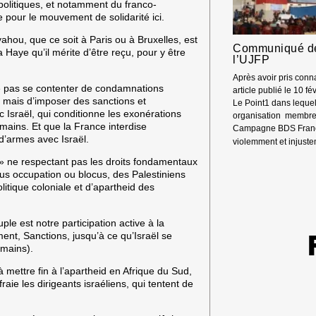
MAJOR
 politiques, et notamment du franco-
MONDI
 pour le mouvement de solidarité ici.
S’OPPO
ahou, que ce soit à Paris ou à Bruxelles, est
À
Communiqué de
 Haye qu’il mérite d’être reçu, pour y être
LA
l’UJFP
LOI
DU
Après avoir pris con
ne pas se contenter de condamnations
PLUS
article publié le 10 fé
, mais d’imposer des sanctions et
FORT
Le Point1 dans lequel
 Israël, qui conditionne les exonérations
organisation membre 
umains. Et que la France interdise
Campagne BDS Franc
d’armes avec Israël.
violemment et injust
 » ne respectant pas les droits fondamentaux
sous occupation ou blocus, des Palestiniens
politique coloniale et d’apartheid des
e est notre participation active à la
nt, Sanctions, jusqu’à ce qu’Israël se
umains).
 mettre fin à l’apartheid en Afrique du Sud,
aie les dirigeants israéliens, qui tentent de