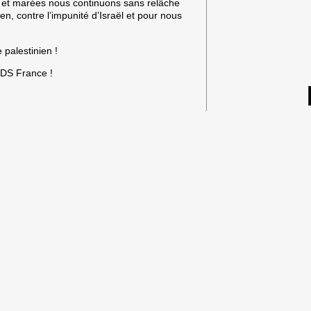
 et
mar
ées nous continuons sans relâche
en, contre l’impunité d’Israël et pour nous
 palestinien !
BDS France !