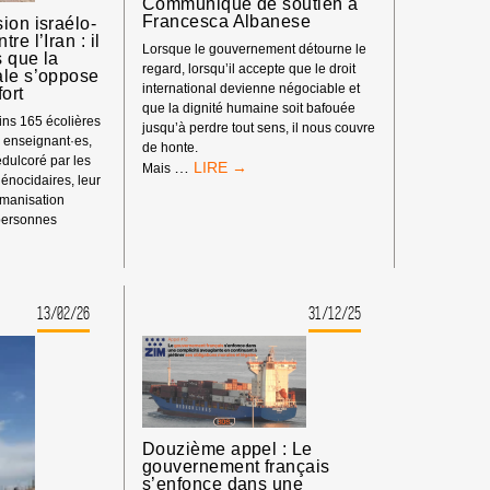
Communiqué de soutien à
LA
Francesca Albanese
ion israélo-
LIBERTÉ
re l’Iran : il
D’EXPRESSION
Lorsque le gouvernement détourne le
 que la
regard, lorsqu’il accepte que le droit
ale s’oppose
international devienne négociable et
fort
que la dignité humaine soit bafouée
ns 165 écolières
jusqu’à perdre tout sens, il nous couvre
s enseignant·es,
de honte.
dulcoré par les
COMMUNIQUÉ
…
Mais
énocidaires, leur
DE
umanisation
SOUTIEN
 personnes
À
E
FRANCESCA
SSION
ALBANESE
O-
NIENNE
13/02/26
31/12/25
E
Douzième appel : Le
gouvernement français
s’enfonce dans une