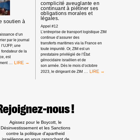
ITÉ
complicité aveuglante en
ALE
continuant à piétiner ses
SE
obligations morales et
légales.
 soutien à
Appel #12
L’entreprise de transport logistique ZIM
naissance d’un
continue d’assurer des
vrier par le journal
transferts maritimes via la France en
 l’UJFP, une
toute impunité. Or, ZIM est un
fondateur de la
prestataire privilégié de l’État
e, est
génocidaire israélien et de
COMMUNIQUÉ
…
ement
son armée. Dès le mois d’octobre
DE
DOUZIÈME
…
2023, le dirigeant de ZIM
SOUTIEN
APPEL :
À
LE
L’UJFP
GOUVERNEMENT
FRANÇAIS
S’ENFONCE
DANS
Rejoignez-nous !
UNE
COMPLICITÉ
AVEUGLANTE
Agissez pour le Boycott, le
EN
Désinvestissement et les Sanctions
CONTINUANT
contre la politique d'apartheid
À
israélienne en vous raprochant de