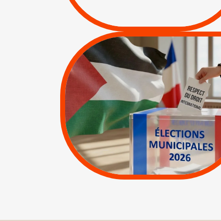
/
APPELS
SANCTIONS
|
|
Actus
Pétitions
MUNICIPALES 2026 :
JE VOTE POUR LE
RESPECT DU DROIT
INTERNATIONAL EN
PALESTINE
|
|
APPELS
Actus
Espaces Sans
Apartheid
|
Lettres d'interpellation
|
Pétitions