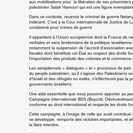
aux mobilisations pour la libération de ses prisonniers
palestinien Salah Hamouri qui est une figure exemplaire
Dans ce contexte, recevoir le criminel de guerre Netany
indécent. C’est à la Cour internationale de Justice de La
condamné pour crimes de guerre.
Il appartient à l’Union européenne dont la France de 
verbales et sans lendemains de la politique israélienne
notamment la suspension de l’accord d’association avec
fiscales dont bénéficie cet Etat au respect des droits h
l’importation des produits des colonies et le commerce 
Les sempiternels « dialogues » et « processus de paix
du peuple palestinien, qu’il s’agisse des Palestiniens 
d’Israël et des réfugiés ou exilés, n’infléchiront pas la 
gouvernants israéliens.
Une aide essentielle que nous pouvons apporter au peupl
Campagne internationale BDS (Boycott, Désinvestisseme
conforme au droit international et respecte les droits h
Cette campagne, à l’image de celle qui avait contribué à
se développe, remporte des victoires importantes, et effr
la faire interdire.