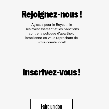
DES
:
HOMMES
CES
Rejoignez-nous !
ÉLÉMENTS
QUI
ONT
Agissez pour le Boycott, le
FAIT
Désinvestissement et les Sanctions
PENCHER
contre la politique d'apartheid
LA
israélienne en vous raprochant de
CEDH
votre comité local!
Inscrivez-vous !
Faire un don