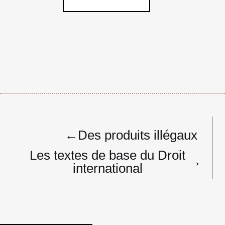
Navigation
←
Des produits illégaux
de
l’article
Les textes de base du Droit
→
international