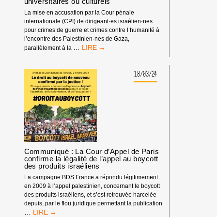
universitaires ou culturels
La mise en accusation par la Cour pénale
internationale (CPI) de dirigeant·es israélien·nes
pour crimes de guerre et crimes contre l’humanité à
l’encontre des Palestinien·nes de Gaza,
MANDATS
…
parallèlement à la
D’ARRÊT
DE
LA
18/03/24
CPI
:
PAS
DE
TRIBUNE
AUX
CRIMINEL·LES
DE
Communiqué : La Cour d’Appel de Paris
GUERRE
confirme la légalité de l’appel au boycott
ISRAÉLIEN·NES
des produits israéliens
PRÉSUMÉ·ES
DANS
La campagne BDS France a répondu légitimement
LES
en 2009 à l’appel palestinien, concernant le boycott
MILIEUX
des produits israéliens, et s’est retrouvée harcelée
UNIVERSITAIRES
depuis, par le flou juridique permettant la publication
COMMUNIQUÉ
…
OU