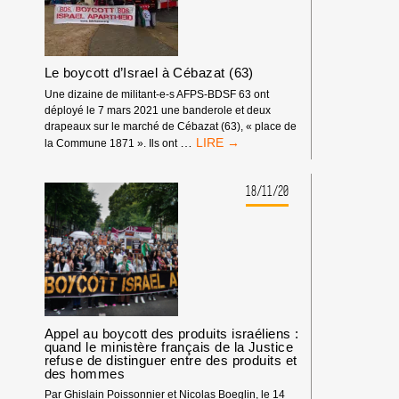
FD
Le boycott d’Israel à Cébazat (63)
Une dizaine de militant-e-s AFPS-BDSF 63 ont
déployé le 7 mars 2021 une banderole et deux
drapeaux sur le marché de Cébazat (63), « place de
LE
…
la Commune 1871 ». Ils ont
BOYCOTT
D’ISRAEL
À
18/11/20
CÉBAZAT
(63)
Appel au boycott des produits israéliens :
quand le ministère français de la Justice
refuse de distinguer entre des produits et
des hommes
Par Ghislain Poissonnier et Nicolas Boeglin, le 14