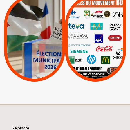
QUE BOYCOTTER ?
MUNICIPALES 2026 :
/
JE VOTE POUR LE
BOYCOTT
DÉSINVESTISSEME
RESPECT DU DROIT
|
|
|
Actus
Ahava
INTERNATIONAL EN
|
|
|
AXA
BNP
CAF
PALESTINE
|
|
Carrefour
HP
|
Keter
|
|
APPELS
Actus
|
Livres et brochures
Espaces Sans
Apartheid
|
|
Mehadrin
PUMA
|
Lettres d'interpellation
|
Sodastream
|
Pétitions
Visuels, tracts,
affiches,...
Rejoindre