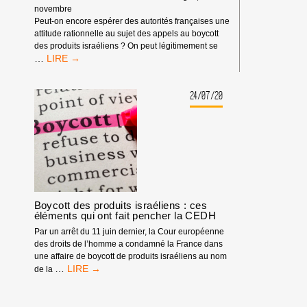
novembre
Peut-on encore espérer des autorités françaises une
attitude rationnelle au sujet des appels au boycott
des produits israéliens ? On peut légitimement se
APPEL
…
AU
BOYCOTT
DES
24/07/20
PRODUITS
ISRAÉLIENS
:
QUAND
LE
MINISTÈRE
FRANÇAIS
DE
Boycott des produits israéliens : ces
LA
éléments qui ont fait pencher la CEDH
JUSTICE
REFUSE
Par un arrêt du 11 juin dernier, la Cour européenne
DE
des droits de l’homme a condamné la France dans
DISTINGUER
une affaire de boycott de produits israéliens au nom
ENTRE
BOYCOTT
…
de la
DES
DES
PRODUITS
PRODUITS
ET
ISRAÉLIENS