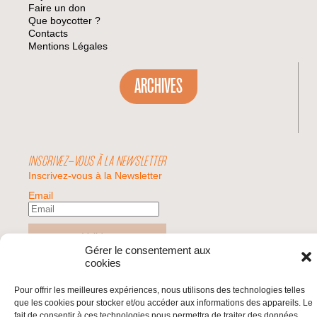
Faire un don
Que boycotter ?
Contacts
Mentions Légales
ARCHIVES
INSCRIVEZ-VOUS À LA NEWSLETTER
Inscrivez-vous à la Newsletter
Email
Valider
Gérer le consentement aux
cookies
© 2026 | BDS France | Boycott Désinvestissement Sanctions, la réponse
Pour offrir les meilleures expériences, nous utilisons des technologies telles
citoyenne et non-violente à l'impunité d'Israël |
que les cookies pour stocker et/ou accéder aux informations des appareils. Le
fait de consentir à ces technologies nous permettra de traiter des données