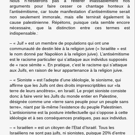
Nous n’hésiterons pas à réitérer inlassablement nos
arguments pour faire cesser ce chantage honteux à
l’antisémitisme, car toute manifestation d’antisémitisme serait
non seulement immorale, mais elle ternirait également la
cause palestinienne. Répétons, puisque cela semble encore
nécessaire, que la distinction entre ces termes est
indispensable.:
– « Juif » est un membre de populations qui ont une
communauté de destin liée à la religion juive (« Israélite » est
le nom donné par Napoléon à la religion juive). L’antisémitisme
est le racisme particulier qui s’attaque aux individus supposés
de « race sémite ». En pratique, c’est le racisme qui s’attaque
aux Juifs, en raison de leur appartenance à la religion juive.
– « Sioniste » est l’adepte d’une idéologie, le sionisme, qui
affirme que les Juifs ont des droits imprescriptibles sur «la
terre de leurs ancêtres», en Israël. Le projet sioniste consiste
donc à faire venir les Juifs du monde entier en Palestine,
désignée comme une «terre sans peuple pour un peuple sans
terre», niant par là-même l’existence du peuple Palestinien.
L’antisionisme est la posture intellectuelle qui s’oppose à cette
idéologie et à ses conséquences pratiques, pas aux individus.
– « Israélien » est un citoyen de l’Etat d’Israël. Tous les
Israéliens ne sont pas juifs, ni sionistes, puisque 20% d’entre