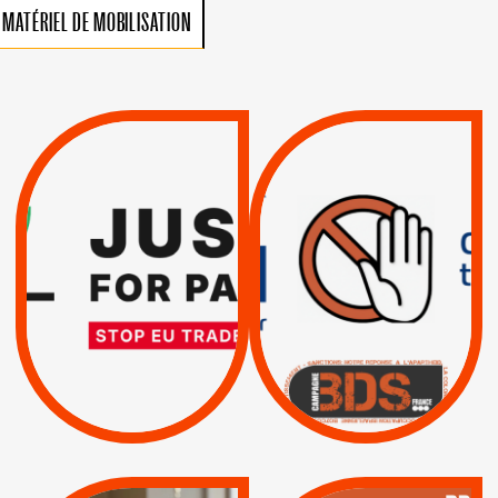
MATÉRIEL DE MOBILISATION
VIOLATIONS DES
TREIZIÈME APPEL.
DROITS DE L’HOMME
RESPECT DU DROIT
PAR ISRAËL :
INTERNATIONAL ?
EXIGEONS LA
TRUMP, MACRON :
SUSPENSION
MÊME COMBAT
TOTALE DE
L’ACCORD
|
|
Actus
D’ASSOCIATION UE-
BOYCOTT DES
ENTREPRISES
ISRAËL
|
|
Boycott militaire
/
APPELS
SANCTIONS
Lettres d'interpellation
|
|
Actus
Pétitions