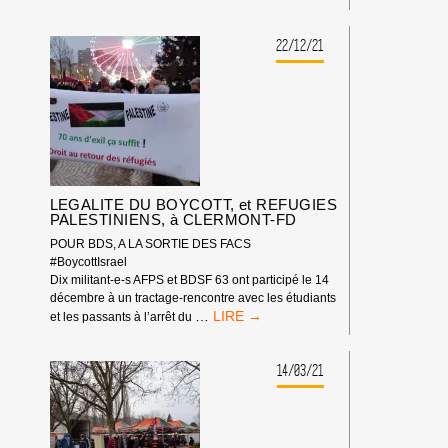
:
CULTURELS
LA
COUR
22/12/21
D’APPEL
DE
PARIS
CONFIRME
LA
LÉGALITÉ
DE
L’APPEL
LEGALITE DU BOYCOTT, et REFUGIES
AU
PALESTINIENS, à CLERMONT-FD
BOYCOTT
DES
POUR BDS, A LA SORTIE DES FACS
PRODUITS
#BoycottIsrael
ISRAÉLIENS
Dix militant-e-s AFPS et BDSF 63 ont participé le 14
décembre à un tractage-rencontre avec les étudiants
LEGALITE
…
et les passants à l’arrêt du
DU
BOYCOTT,
ET
14/03/21
REFUGIES
PALESTINIENS,
À
CLERMONT-