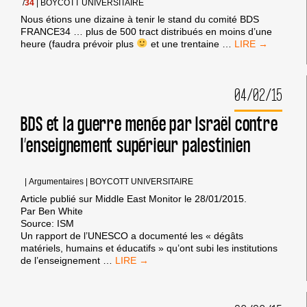
/
34
|
BOYCOTT UNIVERSITAIRE
Nous étions une dizaine à tenir le stand du comité BDS
FRANCE34 … plus de 500 tract distribués en moins d’une
STAND
heure (faudra prévoir plus
et une trentaine
…
BDS
FRANCE34
UNIVERSITÉ
04/02/15
PAUL
VALERY
JEUDI
BDS et la guerre menée par Israël contre
5
l’enseignement supérieur palestinien
FÉVRIER
2015
MONTPELLIER
|
Argumentaires
|
BOYCOTT UNIVERSITAIRE
Article publié sur Middle East Monitor le 28/01/2015.
Par Ben White
Source: ISM
Un rapport de l’UNESCO a documenté les « dégâts
matériels, humains et éducatifs » qu’ont subi les institutions
BDS
de l’enseignement
…
ET
LA
GUERRE