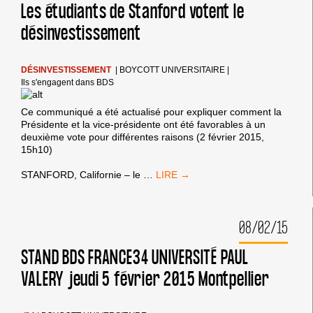
(SOAS)
Les étudiants de Stanford votent le
VOTE
désinvestissement
LE
BOYCOTT
UNIVERSITAIRE
D’ISRAËL
DÉSINVESTISSEMENT
|
BOYCOTT UNIVERSITAIRE
|
Ils s'engagent dans BDS
Ce communiqué a été actualisé pour expliquer comment la
Présidente et la vice-présidente ont été favorables à un
deuxième vote pour différentes raisons (2 février 2015,
15h10)
LES
STANFORD, Californie – le
…
ÉTUDIANTS
DE
STANFORD
08/02/15
VOTENT
LE
DÉSINVESTISSEMENT
STAND BDS FRANCE34 UNIVERSITÉ PAUL
VALERY jeudi 5 février 2015 Montpellier