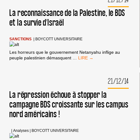
LA
PRÉOCCUPATION
La reconnaissance de la Palestine, le BDS
N°1
et la survie d’Israël
DES
JUIFS
AMÉRICAINS
SANCTIONS
|
BOYCOTT UNIVERSITAIRE
Les horreurs que le gouvernement Netanyahu inflige au
LA
peuple palestinien démasquent
…
RECONNAISSANCE
DE
LA
21/12/14
PALESTINE,
LE
BDS
La répression échoue à stopper la
ET
campagne BDS croissante sur les campus
LA
SURVIE
nord américains !
D’ISRAËL
|
Analyses
|
BOYCOTT UNIVERSITAIRE