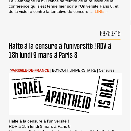
La Campagne BDS France se félicite de la réussite de la
conférence qui s’est tenue hier soir à l’Université Paris 8, et
TENTATIVE
de la victoire contre la tentative de censure
…
DE
CENSURE
ÉCHOUÉE
08/03/15
À
L’UNIVERSITÉ
PARIS
Halte à la censure à l’université ! RDV à
8
18h lundi 9 mars à Paris 8
:
PRÈS
DE
200
/
PARIS/ILE-DE-FRANCE
|
BOYCOTT UNIVERSITAIRE
|
Censures
PERSONNES
POUR
#IAW
2015
Halte à la censure à l’université !
RDV à 18h lundi 9 mars à Paris 8