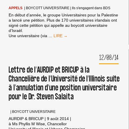
APPELS
|
BOYCOTT UNIVERSITAIRE
|
Ils s'engagent dans BDS
En début d’année, le groupe Universitaires pour la Palestine
a lancé une pétition. Plus de 170 universitaires irlandais ont
signé cette pétition qui appelle au boycott universitaire
d’Israël.
PLUS
Une universitaire (via
…
DE
170
UNIVERSITAIRES
12/08/14
IRLANDAIS
SIGNENT
UNE
Lettre de l’AURDIP et BRICUP à la
PÉTITION
Chancelière de l’Université de l’Illinois suite
POUR
LE
à l’annulation d’une position universitaire
BOYCOTT
UNIVERSITAIRE
pour le Dr. Steven Salaita
D’ISRAËL
|
BOYCOTT UNIVERSITAIRE
AURDIP & BRICUP | 9 août 2014 |
à Ms Phyllis M Wise, Chancellor
University of Illinois at Urbana-Champaign