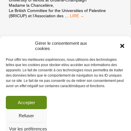
Madame la Chancelière,
Le British Committee for the Universities of Palestine
LETTRE
(BRICUP) et l’Association des
…
DE
L’AURDIP
ET
BRICUP
À
Gérer le consentement aux
LA
cookies
PAGES:
«
1
2
3
4
5
6
7
8
9
10
11
CHANCELIÈRE
DE
Pour offrir les meilleures expériences, nous utilisons des technologies
L’UNIVERSITÉ
telles que les cookies pour stocker et/ou accéder aux informations des
»
DE
appareils. Le fait de consentir à ces technologies nous permettra de traiter
L’ILLINOIS
des données telles que le comportement de navigation ou les ID uniques
SUITE
sur ce site. Le fait de ne pas consentir ou de retirer son consentement peut
À
avoir un effet négatif sur certaines caractéristiques et fonctions.
L’ANNULATION
D’UNE
POSITION
Accepter
UNIVERSITAIRE
POUR
Rejoindre
Refuser
LE
Faire un don
DR.
Que boycotter ?
STEVEN
Contacts
Voir les préférences