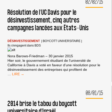
02/02/15
MENÉE
PAR
ISRAËL
Résolution de l’UC Davis pour le
CONTRE
désinvestissement, cinq autres
L’ENSEIGNEMENT
SUPÉRIEUR
campagnes lancées aux États-Unis
PALESTINIEN
DÉSINVESTISSEMENT
|
BOYCOTT UNIVERSITAIRE
|
Ils s'engagent dans BDS
Nora Barows-Friedman – 30 janvier 2015
Hier soir, le gouvernement étudiant de l’université de
Californie à Davis a voté en faveur d’une résolution pour le
désinvestissement des entreprises qui profitent de
RÉSOLUTION
…
DE
L’UC
DAVIS
08/01/15
POUR
LE
DÉSINVESTISSEMENT,
2014 brise le tabou du boycott
CINQ
universitaire d’Israël
AUTRES