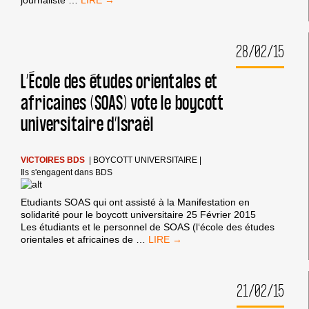
À
PARIS
8
28/02/15
:
LETTRE
DE
L’École des études orientales et
JIM
africaines (SOAS) vote le boycott
COHEN
À
universitaire d’Israël
LA
DIRECTION
DE
L’UNIVERSITÉ
VICTOIRES BDS
|
BOYCOTT UNIVERSITAIRE
|
Ils s'engagent dans BDS
Etudiants SOAS qui ont assisté à la Manifestation en
solidarité pour le boycott universitaire 25 Février 2015
Les étudiants et le personnel de SOAS (l‘école des études
L’ÉCOLE
orientales et africaines de
…
DES
ÉTUDES
ORIENTALES
21/02/15
ET
AFRICAINES