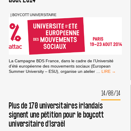
|
BOYCOTT UNIVERSITAIRE
La Campagne BDS France, dans le cadre de l’Université
d’été européenne des mouvements sociaux (European
ATELIER
Summer University – ESU), organise un atelier
…
BDS
À
L’UNIVERSITÉ
14/08/14
D’ATTAC
JEUDI
21
Plus de 170 universitaires irlandais
AOÛT
signent une pétition pour le boycott
2014
universitaire d’Israël