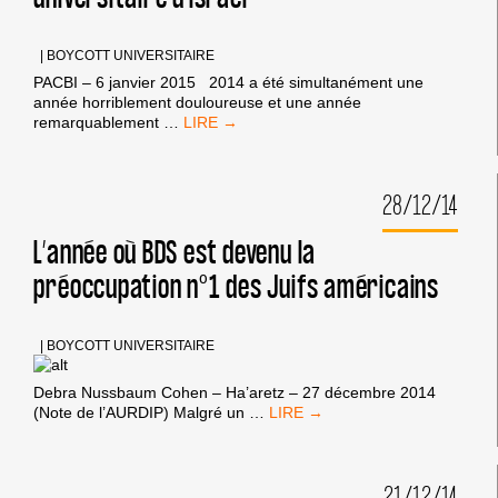
CAMPAGNES
LANCÉES
AUX
|
BOYCOTT UNIVERSITAIRE
ÉTATS-
PACBI – 6 janvier 2015 2014 a été simultanément une
UNIS
année horriblement douloureuse et une année
2014
remarquablement
…
BRISE
LE
TABOU
28/12/14
DU
BOYCOTT
UNIVERSITAIRE
L’année où BDS est devenu la
D’ISRAËL
préoccupation n°1 des Juifs américains
|
BOYCOTT UNIVERSITAIRE
Debra Nussbaum Cohen – Ha’aretz – 27 décembre 2014
L’ANNÉE
(Note de l’AURDIP) Malgré un
…
OÙ
BDS
EST
21/12/14
DEVENU