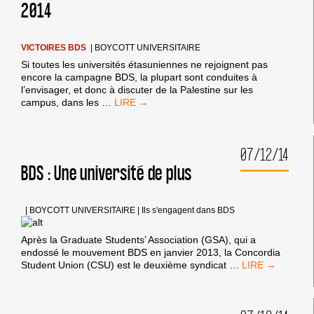
2014
VICTOIRES BDS
|
BOYCOTT UNIVERSITAIRE
Si toutes les universités étasuniennes ne rejoignent pas
encore la campagne BDS, la plupart sont conduites à
l’envisager, et donc à discuter de la Palestine sur les
BOYCOTT
campus, dans les
…
UNIVERSITAIRE
AUX
ETATS-
07/12/14
UNIS
EN
BDS : Une université de plus
2014
|
BOYCOTT UNIVERSITAIRE
|
Ils s'engagent dans BDS
Après la Graduate Students’ Association (GSA), qui a
endossé le mouvement BDS en janvier 2013, la Concordia
BDS
Student Union (CSU) est le deuxième syndicat
…
:
UNE
UNIVERSITÉ