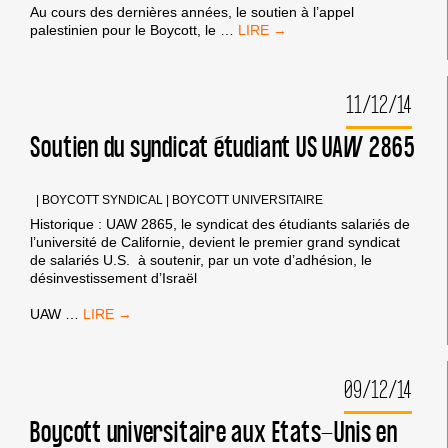
Au cours des dernières années, le soutien à l’appel
LA
palestinien pour le Boycott, le
…
RÉPRESSION
ÉCHOUE
À
11/12/14
STOPPER
LA
CAMPAGNE
Soutien du syndicat étudiant US UAW 2865
BDS
CROISSANTE
SUR
|
BOYCOTT SYNDICAL
|
BOYCOTT UNIVERSITAIRE
LES
Historique : UAW 2865, le syndicat des étudiants salariés de
CAMPUS
l’université de Californie, devient le premier grand syndicat
NORD
de salariés U.S. à soutenir, par un vote d’adhésion, le
AMÉRICAINS
désinvestissement d’Israël
!
SOUTIEN
UAW
…
DU
SYNDICAT
ÉTUDIANT
09/12/14
US
UAW
2865
Boycott universitaire aux Etats-Unis en