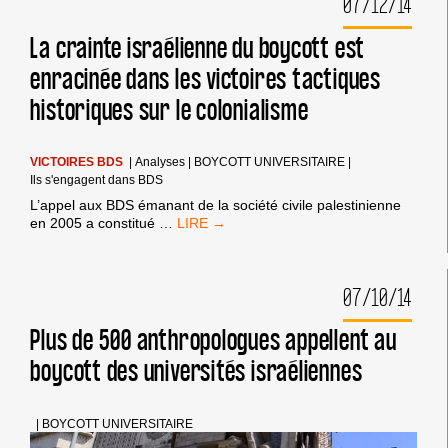
07/12/14
DE
PLUS
La crainte israélienne du boycott est
enracinée dans les victoires tactiques
historiques sur le colonialisme
VICTOIRES BDS
|
Analyses
|
BOYCOTT UNIVERSITAIRE
|
Ils s'engagent dans BDS
L’appel aux BDS émanant de la société civile palestinienne
LA
en 2005 a constitué
…
CRAINTE
ISRAÉLIENNE
DU
07/10/14
BOYCOTT
EST
ENRACINÉE
Plus de 500 anthropologues appellent au
DANS
boycott des universités israéliennes
LES
VICTOIRES
TACTIQUES
HISTORIQUES
|
BOYCOTT UNIVERSITAIRE
SUR