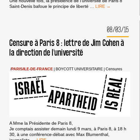
Une nouvelle fois, la présidence de l’université de Paris 8
HALTE
Saint-Denis bafoue le principe de liberté
…
À
LA
CENSURE
08/03/15
À
L’UNIVERSITÉ
!
Censure à Paris 8 : lettre de Jim Cohen à
RDV
la direction de l’université
À
18H
LUNDI
9
/
PARIS/ILE-DE-FRANCE
|
BOYCOTT UNIVERSITAIRE
|
Censures
MARS
À
PARIS
8
A Mme la Présidente de Paris 8,
Je comptais assister demain lundi 9 mars, à Paris 8, à 18 h
30, à une conférence-débat avec Max Blumenthal,
CENSURE
journaliste
…