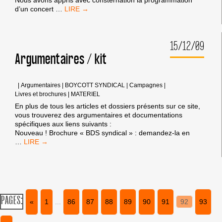
Nous avons appris avec consternation la programmation
NON
d’un concert
…
À
LA
PROPAGANDE
15/12/09
DU
KKL
Argumentaires / kit
AU
CASINO
DE
|
Argumentaires
|
BOYCOTT SYNDICAL
|
Campagnes
|
PARIS!
Livres et brochures
|
MATERIEL
En plus de tous les articles et dossiers présents sur ce site,
vous trouverez des argumentaires et documentations
spécifiques aux liens suivants :
Nouveau ! Brochure « BDS syndical » : demandez-la en
ARGUMENTAIRES
…
/
KIT
PAGES:
«
1
...
86
87
88
89
90
91
92
93