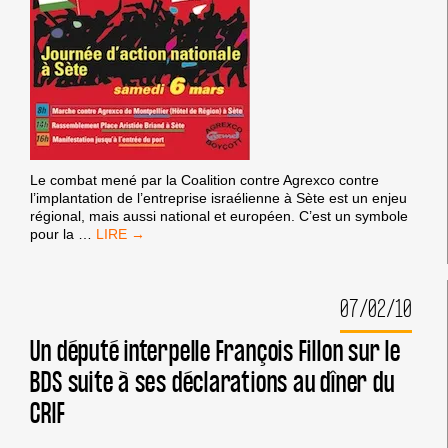
Le combat mené par la Coalition contre Agrexco contre
l’implantation de l’entreprise israélienne à Sète est un enjeu
régional, mais aussi national et européen. C’est un symbole
MOBILISATION
pour la
…
NATIONALE
CONTRE
AGREXCO
07/02/10
LE
6
MARS:
Un député interpelle François Fillon sur le
TOUS
BDS suite à ses déclarations au dîner du
À
MONTPELLIER
CRIF
ET
À