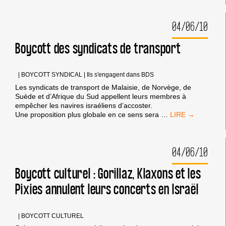
04/06/10
Boycott des syndicats de transport
|
BOYCOTT SYNDICAL
|
Ils s'engagent dans BDS
Les syndicats de transport de Malaisie, de Norvège, de
Suède et d’Afrique du Sud appellent leurs membres à
empêcher les navires israéliens d’accoster.
BOYCOTT
Une proposition plus globale en ce sens sera
…
DES
SYNDICATS
DE
04/06/10
TRANSPORT
Boycott culturel : Gorillaz, Klaxons et les
Pixies annulent leurs concerts en Israël
|
BOYCOTT CULTUREL