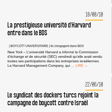
HARVARD
ENTRE
18/08/10
DANS
LE
BDS?
La prestigieuse université d’Harvard
entre dans le BDS
|
BOYCOTT UNIVERSITAIRE
|
Ils s'engagent dans BDS
New York – L’université Harvard a informé la Commission
d’échange et de sécurité (SEC) vendredi qu’elle avait vendu
toutes ses participations dans les entreprises israéliennes.
LA
La Harvard Management Company, qui
…
PRESTIGIEUSE
UNIVERSITÉ
D’HARVARD
22/06/10
ENTRE
DANS
LE
Le syndicat des dockers turcs rejoint la
BDS
campagne de boycott contre Israël