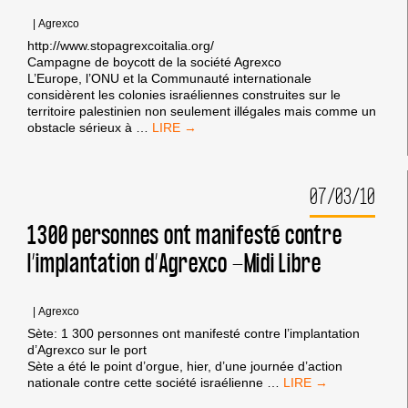
|
Agrexco
http://www.stopagrexcoitalia.org/
Campagne de boycott de la société Agrexco
L’Europe, l’ONU et la Communauté internationale
considèrent les colonies israéliennes construites sur le
territoire palestinien non seulement illégales mais comme un
LA
obstacle sérieux à
…
COALITION
CONTRE
AGREXCO
07/03/10
EN
ITALIE
EST
1300 personnes ont manifesté contre
LANCÉE
l’implantation d’Agrexco -Midi Libre
!
|
Agrexco
Sète: 1 300 personnes ont manifesté contre l’implantation
d’Agrexco sur le port
Sète a été le point d’orgue, hier, d’une journée d’action
1300
nationale contre cette société israélienne
…
PERSONNES