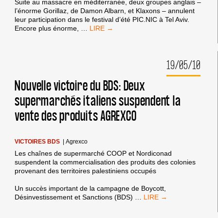
Suite au massacre en méditerranée, deux groupes anglais –
l’énorme Gorillaz, de Damon Albarn, et Klaxons – annulent
leur participation dans le festival d’été PIC.NIC à Tel Aviv.
BOYCOTT
Encore plus énorme,
…
CULTUREL
:
GORILLAZ,
19/05/10
KLAXONS
ET
LES
Nouvelle victoire du BDS: Deux
PIXIES
supermarchés italiens suspendent la
ANNULENT
LEURS
vente des produits AGREXCO
CONCERTS
EN
ISRAËL
VICTOIRES BDS
|
Agrexco
Les chaînes de supermarché COOP et Nordiconad
suspendent la commercialisation des produits des colonies
provenant des territoires palestiniens occupés
Un succès important de la campagne de Boycott,
NOUVELLE
Désinvestissement et Sanctions (BDS)
…
VICTOIRE
DU