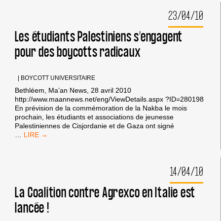
BDS:
23/04/10
DEUX
SUPERMARCHÉS
ITALIENS
Les étudiants Palestiniens s’engagent
SUSPENDENT
pour des boycotts radicaux
LA
VENTE
DES
PRODUITS
|
BOYCOTT UNIVERSITAIRE
AGREXCO
Bethléem, Ma’an News, 28 avril 2010
http://www.maannews.net/eng/ViewDetails.aspx ?ID=280198
En prévision de la commémoration de la Nakba le mois
prochain, les étudiants et associations de jeunesse
Palestiniennes de Cisjordanie et de Gaza ont signé
LES
…
ÉTUDIANTS
PALESTINIENS
S’ENGAGENT
14/04/10
POUR
DES
BOYCOTTS
La Coalition contre Agrexco en Italie est
RADICAUX
lancée !