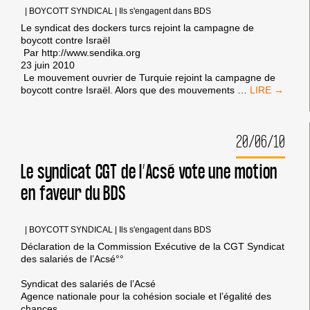
|
BOYCOTT SYNDICAL
|
Ils s'engagent dans BDS
Le syndicat des dockers turcs rejoint la campagne de
boycott contre Israël
Par http://www.sendika.org
23 juin 2010
Le mouvement ouvrier de Turquie rejoint la campagne de
LE
boycott contre Israël. Alors que des mouvements
…
SYNDICAT
DES
DOCKERS
20/06/10
TURCS
REJOINT
LA
Le syndicat CGT de l’Acsé vote une motion
CAMPAGNE
en faveur du BDS
DE
BOYCOTT
CONTRE
ISRAËL
|
BOYCOTT SYNDICAL
|
Ils s'engagent dans BDS
Déclaration de la Commission Exécutive de la CGT Syndicat
des salariés de l’Acsé°°
Syndicat des salariés de l’Acsé
Agence nationale pour la cohésion sociale et l’égalité des
chances