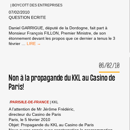
SÈTE
!
|
BOYCOTT DES ENTREPRISES
07/02/2010
QUESTION ECRITE
Daniel GARRIGUE, député de la Dordogne, fait part à
Monsieur François FILLON, Premier Ministre, de son
étonnement devant les propos que ce dernier a tenus le 3
UN
février
…
DÉPUTÉ
INTERPELLE
FRANÇOIS
06/02/10
FILLON
SUR
LE
Non à la propagande du KKL au Casino de
BDS
Paris!
SUITE
À
SES
DÉCLARATIONS
/
PARIS/ILE-DE-FRANCE
|
KKL
AU
A l’attention de Mr Jérôme Frédéric,
DÎNER
directeur du Casino de Paris
DU
Paris, le 5 février 2010
CRIF
Objet: Propagande du KKL au Casino de Paris