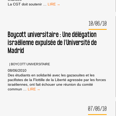
LE
La CGT doit soutenir
…
SYNDICAT
CGT
DE
10/06/10
L’ACSÉ
VOTE
UNE
Boycott universitaire : Une délégation
MOTION
israélienne expulsée de l’Université de
EN
FAVEUR
Madrid
DU
BDS
|
BOYCOTT UNIVERSITAIRE
08/06/2010
Des étudiants en solidarité avec les gazaouites et les
pacifistes de la Flottille de la Liberté agressée par les forces
israéliennes, ont fait échouer une réunion du comité
BOYCOTT
commun
…
UNIVERSITAIRE
:
UNE
07/06/10
DÉLÉGATION
ISRAÉLIENNE