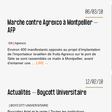
ONT
MANIFESTÉ
06/03/10
CONTRE
L’IMPLANTATION
D’AGREXCO
Marche contre Agrexco à Montpellier –
-
AFP
MIDI
LIBRE
/
34
|
Agrexco
Environ 400 manifestants opposés au projet d’implantation
de l’importateur israélien de fruits Agrexco sur le port de
Sète se sont rassemblés ce matin à Montpellier, avant
MARCHE
d’entamer une
…
CONTRE
AGREXCO
À
12/02/10
MONTPELLIER
–
AFP
Actualités – Boycott Universitaire
|
BOYCOTT UNIVERSITAIRE
Boycottez Ariel et le reste ! Toutes les institutions