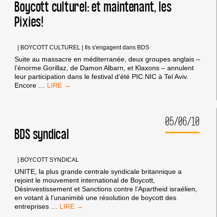
EXPULSÉE
Boycott culturel: et maintenant, les
DE
Pixies!
L’UNIVERSITÉ
DE
MADRID
|
BOYCOTT CULTUREL
|
Ils s'engagent dans BDS
Suite au massacre en méditerranée, deux groupes anglais –
l’énorme Gorillaz, de Damon Albarn, et Klaxons – annulent
leur participation dans le festival d’été PIC.NIC à Tel Aviv.
BOYCOTT
Encore
…
CULTUREL:
ET
MAINTENANT,
05/06/10
LES
PIXIES!
BDS syndical
|
BOYCOTT SYNDICAL
UNITE, la plus grande centrale syndicale britannique a
rejoint le mouvement international de Boycott,
Désinvestissement et Sanctions contre l’Apartheid israélien,
en votant à l’unanimité une résolution de boycott des
BDS
entreprises
…
SYNDICAL