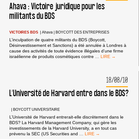
Ahava : Victoire juridique pour les
militants du BDS
VICTOIRES BDS
|
Ahava
|
BOYCOTT DES ENTREPRISES
L’inculpation de quatre militants du BDS (Boycott,
Désinvestissement et Sanctions) a été annulée à Londres à
cause des activités de toute évidence illégales d’une firme
AHAVA
israélienne de produits cosmétiques contre
…
:
VICTOIRE
JURIDIQUE
18/08/10
POUR
LES
MILITANTS
L’Université de Harvard entre dans le BDS?
DU
BDS
|
BOYCOTT UNIVERSITAIRE
L’Université de Harvard entrerait-elle discrètement dans le
BDS? La Harvard Management Company, qui gère les
investissements de la Harvard University, a en tout cas
L’UNIVERSITÉ
prévenu la SEC (US Securities and
…
DE