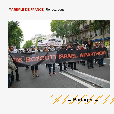
/
PARIS/ILE-DE-FRANCE
|
Rendez-vous
← Merci ! →
→ Partager ←