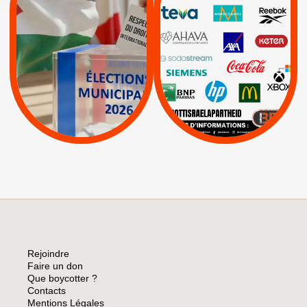
RESPECT DU DROIT
INTERNATIONAL EN
|
|
|
AXA
BNP
CAF
PALESTINE
|
|
Carrefour
HP
|
Keter
|
|
APPELS
Actus
|
Livres et brochures
Espaces Sans
Apartheid
|
|
Mehadrin
PUMA
|
Lettres d'interpellation
|
Sodastream
|
Pétitions
Visuels, tracts,
affiches,...
Rejoindre
Faire un don
Que boycotter ?
Contacts
Mentions Légales