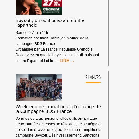
Boycott, un outil puissant contre
l’apartheid
Samedi 27 juin 11h
Formation par Imen Habib, animatrice de la
campagne BDS France
Organisée par La France Insoumise Grenoble
Decouvrez en quoi le boycott est un outil puissant
BOYCOTT,
…
contre l’apartheid et le
UN
OUTIL
PUISSANT
21/04/26
CONTRE
L’APARTHEID
Week-end de formation et d’échange de
la Campagne BDS France
Venu·es de tous horizons, elles et ils ont partagé
deux journées intenses de réflexion, de stratégie et
de solidarité, avec un objectif commun : amplifier la
campagne Boycott, Désinvestissement, Sanctions