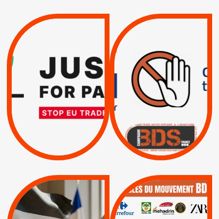
VIOLATIONS DES
TREIZIÈME APPEL.
DROITS DE L’HOMME
RESPECT DU DROIT
PAR ISRAËL :
INTERNATIONAL ?
EXIGEONS LA
TRUMP, MACRON :
SUSPENSION
MÊME COMBAT
TOTALE DE
L’ACCORD
|
|
Actus
D’ASSOCIATION UE-
BOYCOTT DES
ENTREPRISES
ISRAËL
|
|
Boycott militaire
/
APPELS
SANCTIONS
Lettres d'interpellation
|
|
Actus
Pétitions
QUE BOYCOTTER ?
MUNICIPALES 2026 :
/
JE VOTE POUR LE
BOYCOTT
DÉSINVESTISSEME
|
|
|
Actus
Ahava