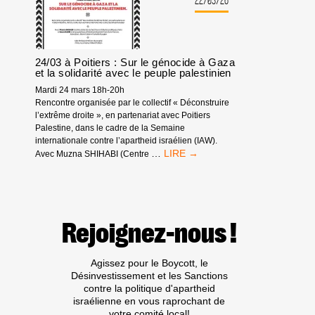
22/03/26
SUR
LE
PUISSANT
MOUVEMENT
24/03 à Poitiers : Sur le génocide à Gaza
INTERNATIONAL
et la solidarité avec le peuple palestinien
BDS
Mardi 24 mars 18h-20h
Rencontre organisée par le collectif « Déconstruire
l’extrême droite », en partenariat avec Poitiers
Palestine, dans le cadre de la Semaine
internationale contre l’apartheid israélien (IAW).
24/03
…
Avec Muzna SHIHABI (Centre
À
POITIERS
:
SUR
LE
Rejoignez-nous !
GÉNOCIDE
À
GAZA
Agissez pour le Boycott, le
ET
Désinvestissement et les Sanctions
LA
contre la politique d'apartheid
SOLIDARITÉ
israélienne en vous raprochant de
AVEC
votre comité local!