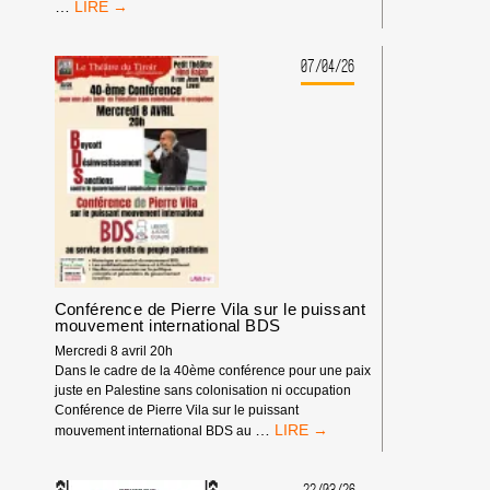
WEEK-
…
END
DE
FORMATION
07/04/26
ET
D’ÉCHANGE
DE
LA
CAMPAGNE
BDS
FRANCE
Conférence de Pierre Vila sur le puissant
mouvement international BDS
Mercredi 8 avril 20h
Dans le cadre de la 40ème conférence pour une paix
juste en Palestine sans colonisation ni occupation
Conférence de Pierre Vila sur le puissant
CONFÉRENCE
…
mouvement international BDS au
DE
PIERRE
VILA