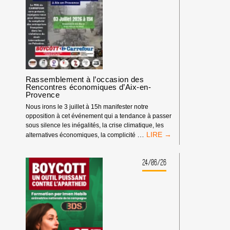
EN-
PROVENCE
Rassemblement à l’occasion des
Rencontres économiques d’Aix-en-
Provence
Nous irons le 3 juillet à 15h manifester notre
opposition à cet événement qui a tendance à passer
sous silence les inégalités, la crise climatique, les
RASSEMBLEMENT
…
alternatives économiques, la complicité
À
L’OCCASION
DES
24/06/26
RENCONTRES
ÉCONOMIQUES
D’AIX-
EN-
PROVENCE