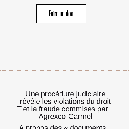
Faire un don
Navigation
Une procédure judiciaire
de
révèle les violations du droit
l’article
←
et la fraude commises par
Agrexco-Carmel
A propos des « documents