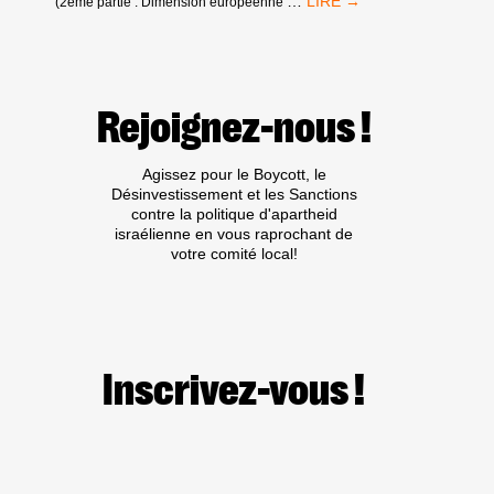
AGREXCO,
…
(2ème partie : Dimension européenne
UNE
VICTOIRE
DU
BDS
EUROPÉEN
Rejoignez-nous !
Agissez pour le Boycott, le
Désinvestissement et les Sanctions
contre la politique d'apartheid
israélienne en vous raprochant de
votre comité local!
Inscrivez-vous !