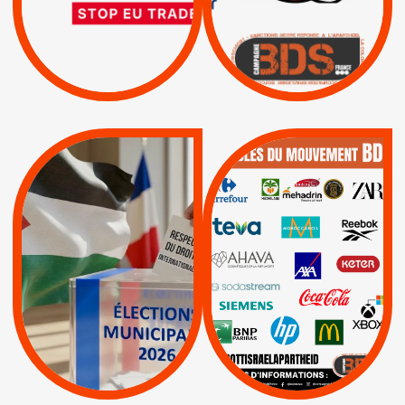
D’ASSOCIATION UE-
BOYCOTT DES
ENTREPRISES
ISRAËL
|
|
Boycott militaire
/
APPELS
SANCTIONS
Lettres d'interpellation
|
|
Actus
Pétitions
QUE BOYCOTTER ?
MUNICIPALES 2026 :
/
JE VOTE POUR LE
BOYCOTT
DÉSINVESTISSEME
RESPECT DU DROIT
|
|
|
Actus
Ahava
INTERNATIONAL EN
|
|
|
AXA
BNP
CAF
PALESTINE
|
|
Carrefour
HP
|
Keter
|
|
APPELS
Actus
|
Livres et brochures
Espaces Sans
Apartheid
|
|
Mehadrin
PUMA
|
Lettres d'interpellation
|
Sodastream
|
Pétitions
Visuels, tracts,
affiches,...