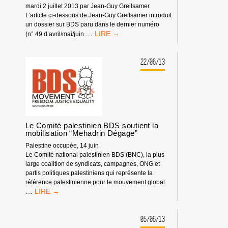
mardi 2 juillet 2013 par Jean-Guy Greilsamer
L’article ci-dessous de Jean-Guy Greilsamer introduit
un dossier sur BDS paru dans le dernier numéro
BDS,
…
(n° 49 d’avril/mai/juin
UN
ENGAGEMENT
POLITIQUE
22/06/13
MAJEUR
POUR
UNE
PAIX
JUSTE
ENTRE
PALESTINIENS
Le Comité palestinien BDS soutient la
mobilisation “Mehadrin Dégage”
ET
ISRAÉLIENS
Palestine occupée, 14 juin
!
Le Comité national palestinien BDS (BNC), la plus
large coalition de syndicats, campagnes, ONG et
partis politiques palestiniens qui représente la
référence palestinienne pour le mouvement global
LE
…
COMITÉ
PALESTINIEN
BDS
05/06/13
SOUTIENT