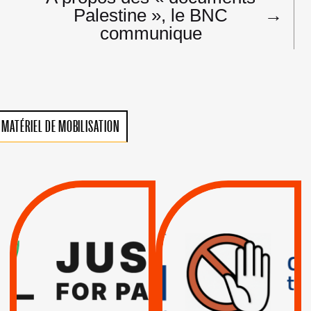
Palestine », le BNC
→
communique
MATÉRIEL DE MOBILISATION
VIOLATIONS DES
TREIZIÈME APPEL.
DROITS DE L’HOMME
RESPECT DU DROIT
PAR ISRAËL :
INTERNATIONAL ?
EXIGEONS LA
TRUMP, MACRON :
SUSPENSION
MÊME COMBAT
TOTALE DE
L’ACCORD
|
|
Actus