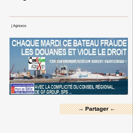
|
Agrexco
← Merci ! →
→ Partager ←