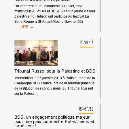
Du vendredi 28 au dimanche 30 juillet, cinq
militant(e)s AFPS 63 et BDSF 63 et un jeune visiteur
palestinien d’Hébron ont participé au festival La
Belle Rouge à St-Amant-Roche-Savine (63)
STAND
…
AFPS-
BDSF
ET
26/01/14
PALESTINE
AU
FESTIVAL
LA
BELLE
Tribunal Russel pour la Palestine et BDS
ROUGE
2017
Intervention le 25 janvier 2013 à Paris au nom de la
Campagne BDS France lors de la réunion publique
de restitution des conclusions du Tribunal Russell
sur la Palestin.
03/07/13
BDS, un engagement politique majeur
pour une paix juste entre Palestiniens et
Israéliens !