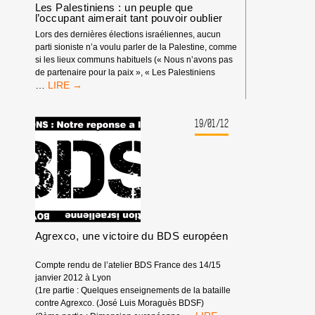
Les Palestiniens : un peuple que
LA
l’occupant aimerait tant pouvoir oublier
MOBILISATION
Lors des dernières élections israéliennes, aucun
“MEHADRIN
parti sioniste n’a voulu parler de la Palestine, comme
DÉGAGE”
si les lieux communs habituels (« Nous n’avons pas
de partenaire pour la paix », « Les Palestiniens
LES
…
PALESTINIENS
:
UN
19/01/12
PEUPLE
QUE
L’OCCUPANT
AIMERAIT
TANT
POUVOIR
OUBLIER
Agrexco, une victoire du BDS européen
Compte rendu de l’atelier BDS France des 14/15
janvier 2012 à Lyon
(1re partie : Quelques enseignements de la bataille
contre Agrexco. (José Luis Moraguès BDSF)