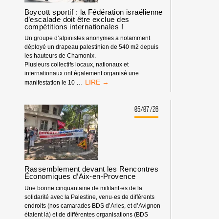
LE
DÉBUT
Boycott sportif : la Fédération israélienne
d’escalade doit être exclue des
DE
compétitions internationales !
L’ANNÉE
2026
Un groupe d’alpinistes anonymes a notamment
déployé un drapeau palestinien de 540 m2 depuis
les hauteurs de Chamonix.
Plusieurs collectifs locaux, nationaux et
internationaux ont également organisé une
BOYCOTT
…
manifestation le 10
SPORTIF
:
LA
05/07/26
FÉDÉRATION
ISRAÉLIENNE
D’ESCALADE
DOIT
ÊTRE
EXCLUE
Rassemblement devant les Rencontres
DES
Économiques d’Aix-en-Provence
COMPÉTITIONS
INTERNATIONALES
Une bonne cinquantaine de militant·es de la
!
solidarité avec la Palestine, venu·es de différents
endroits (nos camarades BDS d’Arles, et d’Avignon
étaient là) et de différentes organisations (BDS