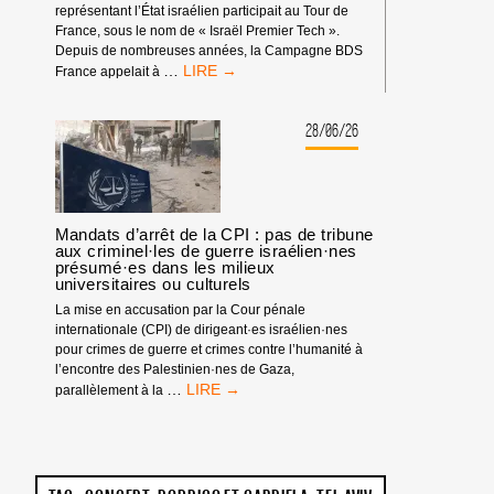
représentant l’État israélien participait au Tour de
France, sous le nom de « Israël Premier Tech ».
Depuis de nombreuses années, la Campagne BDS
TOUR
…
France appelait à
DE
FRANCE
:
28/06/26
PAS
D’ÉQUIPE
ISRAÉLIENNE
!
Mandats d’arrêt de la CPI : pas de tribune
aux criminel·les de guerre israélien·nes
présumé·es dans les milieux
universitaires ou culturels
La mise en accusation par la Cour pénale
internationale (CPI) de dirigeant·es israélien·nes
pour crimes de guerre et crimes contre l’humanité à
l’encontre des Palestinien·nes de Gaza,
MANDATS
…
parallèlement à la
D’ARRÊT
DE
LA
CPI
: