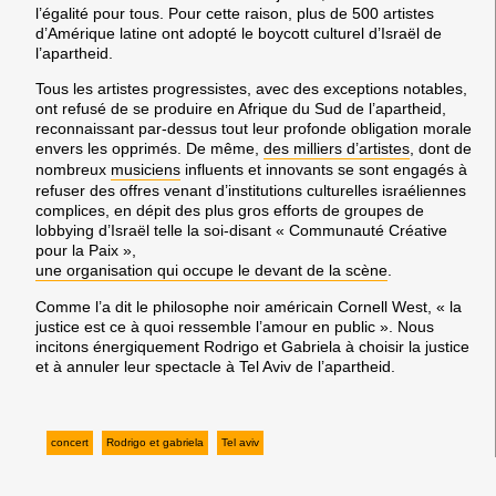
l’égalité pour tous. Pour cette raison, plus de 500 artistes
d’Amérique latine ont adopté le boycott culturel d’Israël de
l’apartheid.
Tous les artistes progressistes, avec des exceptions notables,
ont refusé de se produire en Afrique du Sud de l’apartheid,
reconnaissant par-dessus tout leur profonde obligation morale
envers les opprimés. De même,
des milliers d’artistes
, dont de
nombreux
musiciens
influents et innovants se sont engagés à
refuser des offres venant d’institutions culturelles israéliennes
complices, en dépit des plus gros efforts de groupes de
lobbying d’Israël telle la soi-disant « Communauté Créative
pour la Paix »,
une organisation qui occupe le devant de la scène
.
Comme l’a dit le philosophe noir américain Cornell West, « la
justice est ce à quoi ressemble l’amour en public ». Nous
incitons énergiquement Rodrigo et Gabriela à choisir la justice
et à annuler leur spectacle à Tel Aviv de l’apartheid.
concert
Rodrigo et gabriela
Tel aviv