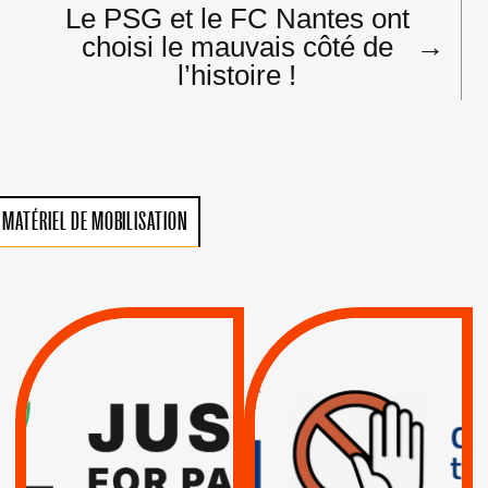
Le PSG et le FC Nantes ont
choisi le mauvais côté de
→
l’histoire !
MATÉRIEL DE MOBILISATION
VIOLATIONS DES
TREIZIÈME APPEL.
DROITS DE L’HOMME
RESPECT DU DROIT
PAR ISRAËL :
INTERNATIONAL ?
EXIGEONS LA
TRUMP, MACRON :
SUSPENSION
MÊME COMBAT
TOTALE DE