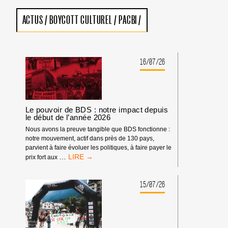
ACTUS
/
BOYCOTT CULTUREL
/
PACBI
/
16/07/26
Le pouvoir de BDS : notre impact depuis
le début de l’année 2026
Nous avons la preuve tangible que BDS fonctionne :
notre mouvement, actif dans près de 130 pays,
parvient à faire évoluer les politiques, à faire payer le
LE
…
prix fort aux
POUVOIR
DE
BDS
15/07/26
:
NOTRE
IMPACT
DEPUIS