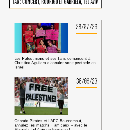
TAG :
CONCERT
RODRIGO ET GABRIELA
TEL AVIV
PAS
DE
TRIBUNE
AUX
CRIMINEL·LES
28/07/23
DE
GUERRE
ISRAÉLIEN·NES
PRÉSUMÉ·ES
DANS
LES
Les Palestiniens et ses fans demandent à
MILIEUX
Christina Aguilera d’annuler son spectacle en
UNIVERSITAIRES
Israël
OU
CULTURELS
30/06/23
Orlando Pirates et l’AFC Bournemout,
annulez les matchs « amicaux » avec le
Maccabi Tel Aviv en Espagne !