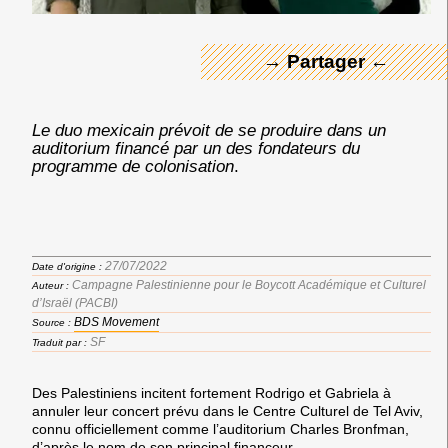
→ Partager ←
Le duo mexicain prévoit de se produire dans un
auditorium financé par un des fondateurs du
programme de colonisation
.
27/07/2022
Date d'origine :
Campagne Palestinienne pour le Boycott Académique et Culturel
Auteur :
d’Israël (PACBI)
BDS Movement
Source :
SF
Traduit par :
Des Palestiniens incitent fortement Rodrigo et Gabriela à
annuler leur concert prévu dans le Centre Culturel de Tel Aviv,
connu officiellement comme l’auditorium Charles Bronfman,
d’après le nom de son principal financeur.