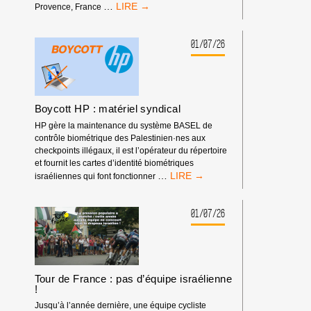
RASSEMBLEMENT
…
Provence, France
DEVANT
LES
RENCONTRES
01/07/26
ÉCONOMIQUES
D’AIX-
EN-
PROVENCE
Boycott HP : matériel syndical
HP gère la maintenance du système BASEL de
contrôle biométrique des Palestinien·nes aux
checkpoints illégaux, il est l’opérateur du répertoire
et fournit les cartes d’identité biométriques
BOYCOTT
…
israéliennes qui font fonctionner
HP
:
MATÉRIEL
01/07/26
SYNDICAL
Tour de France : pas d’équipe israélienne
!
Jusqu’à l’année dernière, une équipe cycliste