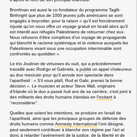
Bronfman est aussi le co-fondateur du programme Taglit-
Birthright que plus de 1000 jeunes juifs américains se sont
engagés à boycotter, pour la raison « qu’il est foncièrement
injuste qu’on nous offre un voyage gratuit en Israël alors qu’il
est interdit aux réfugiés Palestiniens de retourner chez eux.
Nous refusons d’être complices d’un voyage de propagande
qui blanchit le racisme systémique et la violence auxquels les
Palestiniens vivant sous une occupation interminable sont
confrontés au quotidien ».
Le trio Joubran de virtuoses du oud, qui a précédemment
travaillé avec Rodrgo et Gabriela, a
publié
un appel chaleureux
au duo mexicain pour qu’il annule son spectacle dans
l’apartheid : « S’il vous plaît, Rod et Gabi, prenez la bonne
décision ». Le musicien et acteur Steve Wall, originaire
d’Irlande où le duo a passé huit ans de sa carrière, s’est joint à
des militants des droits humains irlandais en
l’incitant
à
“reconsidérer”.
Quelles que soient les intentions, se produire en Israël de
l’apartheid, ainsi que les principaux groupes de défense des
droits humains comme
Amnesty International
l’ont désigné,
peut seulement contribuer à blanchir son régime par l’art et
donc à retarder l’avènement de la justice, de la liberté et de