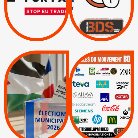
L’ACCORD
|
|
Actus
D’ASSOCIATION UE-
BOYCOTT DES
ENTREPRISES
ISRAËL
|
|
Boycott militaire
/
APPELS
SANCTIONS
Lettres d'interpellation
|
|
Actus
Pétitions
QUE BOYCOTTER ?
MUNICIPALES 2026 :
/
JE VOTE POUR LE
BOYCOTT
DÉSINVESTISSEME
RESPECT DU DROIT
|
|
|
Actus
Ahava
INTERNATIONAL EN
|
|
|
AXA
BNP
CAF
PALESTINE
|
|
Carrefour
HP
|
Keter
|
|
APPELS
Actus
|
Livres et brochures
Espaces Sans
Apartheid
|
|
Mehadrin
PUMA
|
Lettres d'interpellation
|
Sodastream
|
Pétitions
Visuels, tracts,
affiches,...