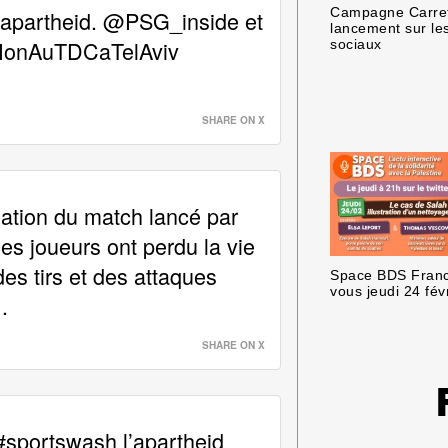
l’apartheid. @PSG_inside et
Campagne Carrefo
lancement sur le
NonAuTDCaTelAviv
sociaux
SHARE ON X
lation du match lancé par
les joueurs ont perdu la vie
des tirs et des attaques
Space BDS Franc
vous jeudi 24 fév
.…
SHARE ON X
#sportswash l’apartheid