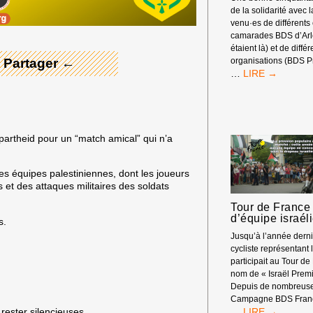
de la solidarité avec 
venu·es de différents
camarades BDS d’Arle
étaient là) et de diffé
 Partager ←
organisations (BDS P
RASSEMBLEM
…
DEVANT
LES
RENCONTRES
ÉCONOMIQUE
D’AIX-
apartheid pour un “match amical” qui n’a
EN-
PROVENCE
 les équipes palestiniennes, dont les joueurs
s et des attaques militaires des soldats
Tour de France 
d’équipe israél
s.
Jusqu’à l’année dern
cycliste représentant l
participait au Tour de
nom de « Israël Premi
Depuis de nombreuse
Campagne BDS Franc
TOUR
…
rester silencieuses.