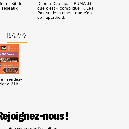
ur : Kit de
Dites à Dua Lipa : PUMA dit
s réseaux
que c’est « compliqué ». Les
Palestiniens disent que c’est
de l’apartheid.
15/02/22
e : rendez-
rier à 21h !
Rejoignez-nous !
Agissez pour le Boycott, le