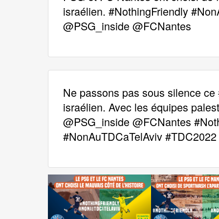
israélien. #NothingFriendly #
@PSG_inside @FCNantes
Ne passons pas sous silence ce 
israélien. Avec les équipes pales
@PSG_inside @FCNantes #Nothi
#NonAuTDCaTelAviv #TDC2022