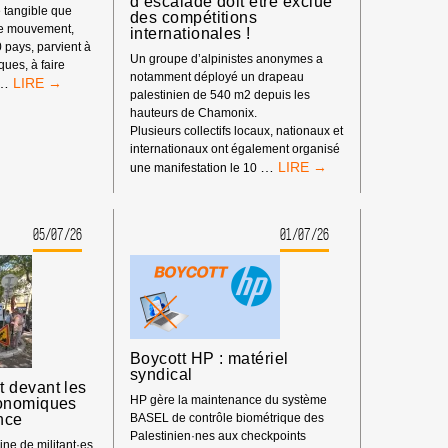
d’escalade doit être exclue
 tangible que
des compétitions
re mouvement,
internationales !
0 pays, parvient à
Un groupe d’alpinistes anonymes a
iques, à faire
notamment déployé un drapeau
LE
…
palestinien de 540 m2 depuis les
POUVOIR
hauteurs de Chamonix.
DE
Plusieurs collectifs locaux, nationaux et
BDS
internationaux ont également organisé
:
BOYCOTT
…
une manifestation le 10
NOTRE
SPORTIF
IMPACT
:
DEPUIS
LA
LE
05/07/26
01/07/26
FÉDÉRATION
DÉBUT
ISRAÉLIENNE
DE
D’ESCALADE
L’ANNÉE
DOIT
2026
ÊTRE
EXCLUE
DES
Boycott HP : matériel
COMPÉTITIONS
syndical
INTERNATIONALES
 devant les
!
HP gère la maintenance du système
onomiques
nce
BASEL de contrôle biométrique des
Palestinien·nes aux checkpoints
ne de militant·es