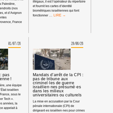
illégaux, il est l’opérateur du répertoire
la Palestine,
et fournit les cartes d’identité
 endroits (nos
biométriques israéliennes qui font
s, et d’Avignon
BOYCOTT
…
fonctionner
rentes
HP
rovence, France
:
ENT
MATÉRIEL
SYNDICAL
01/07/26
28/06/26
S
: pas
Mandats d’arrêt de la CPI :
ienne !
pas de tribune aux
criminel·les de guerre
ière, une équipe
israélien·nes présumé·es
’État israélien
dans les milieux
 France, sous le
universitaires ou culturels
er Tech ».
La mise en accusation par la Cour
s années, la
pénale internationale (CPI) de
e appelait à
dirigeant·es israélien·nes pour crimes