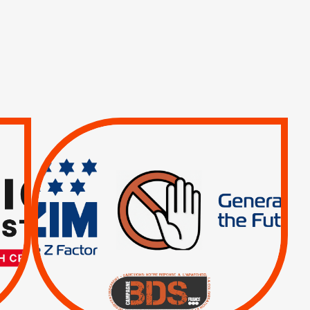
TREIZIÈME APPEL.
RESPECT DU DROIT
INTERNATIONAL ?
TRUMP, MACRON :
MÊME COMBAT
|
|
Actus
BOYCOTT DES
ENTREPRISES
|
|
Boycott militaire
Lettres d'interpellation