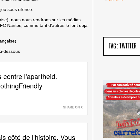
DE
eu sous silence.
FRANCE
:
aise), nous nous rendrons sur les médias
PAS
 FC Nantes, comme tant d’autres le font déjà
D’ÉQUIPE
ISRAÉLIENNE
!
rançaise)
TAG :
TWITTER
ci-dessous
 contre l'apartheid.
thingFriendly
SHARE ON X
s côté de l'histoire. Vous