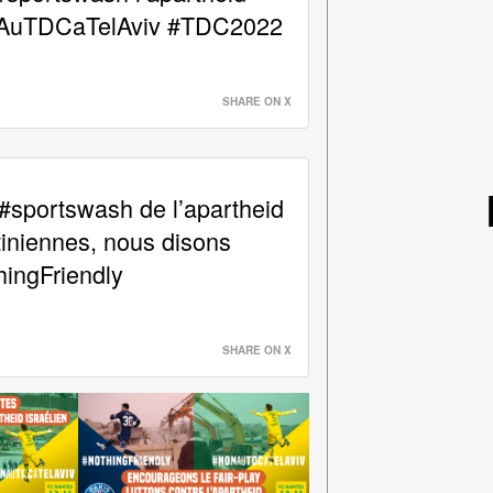
NonAuTDCaTelAviv #TDC2022
SHARE ON X
#sportswash de l’apartheid
tiniennes, nous disons
ngFriendly
SHARE ON X