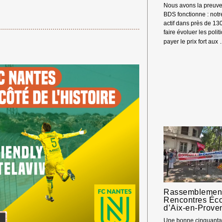
Nous avons la preuve
BDS fonctionne : not
actif dans près de 13
faire évoluer les polit
payer le prix fort aux
Rassemblement
Rencontres Éc
d’Aix-en-Prove
 Merci ! →
Une bonne cinquantai