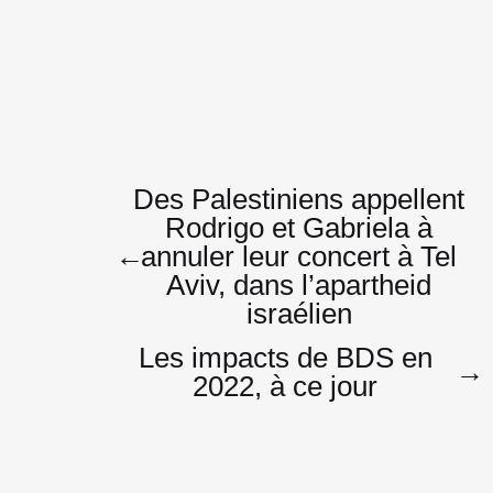
Navigatio
Des Palestiniens appellent
Rodrigo et Gabriela à
←
annuler leur concert à Tel
de
Aviv, dans l’apartheid
israélien
Les impacts de BDS en
→
l’article
2022, à ce jour