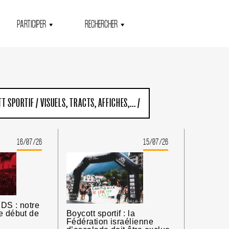
PARTICIPER
RECHERCHER
T SPORTIF
/
VISUELS, TRACTS, AFFICHES,...
/
16/07/26
15/07/26
DS : notre
e début de
Boycott sportif : la
Fédération israélienne