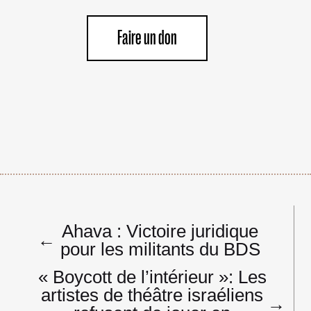
Faire un don
Navigation
Ahava : Victoire juridique
de
←
pour les militants du BDS
l’article
« Boycott de l’intérieur »: Les
artistes de théâtre israéliens
→