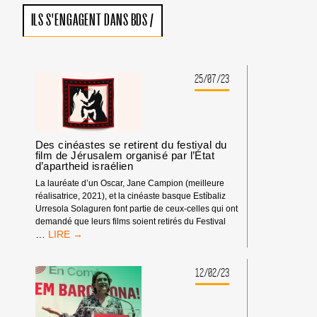
ILS S'ENGAGENT DANS BDS
/
25/07/23
Des cinéastes se retirent du festival du
film de Jérusalem organisé par l’État
d’apartheid israélien
La lauréate d’un Oscar, Jane Campion (meilleure
réalisatrice, 2021), et la cinéaste basque Estíbaliz
Urresola Solaguren font partie de ceux-celles qui ont
demandé que leurs films soient retirés du Festival
DES
…
CINÉASTES
SE
RETIRENT
12/02/23
DU
FESTIVAL
DU