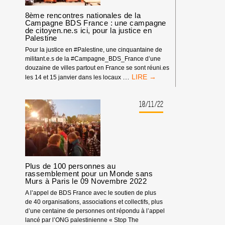
SOLIDARITÉ,
LA
8ème rencontres nationales de la
Campagne BDS France : une campagne
GAUCHE
de citoyen.ne.s ici, pour la justice en
DEVRAIT
Palestine
RÉPONDRE »</STRONG>
Pour la justice en #Palestine, une cinquantaine de
militant.e.s de la #Campagne_BDS_France d’une
douzaine de villes partout en France se sont réuni.es
8ÈME
…
les 14 et 15 janvier dans les locaux
RENCONTRES
NATIONALES
DE
10/11/22
LA
CAMPAGNE
BDS
FRANCE :
UNE
CAMPAGNE
Plus de 100 personnes au
DE
rassemblement pour un Monde sans
CITOYEN.NE.S
Murs à Paris le 09 Novembre 2022
ICI,
POUR
A l’appel de BDS France avec le soutien de plus
LA
de 40 organisations, associations et collectifs, plus
JUSTICE
d’une centaine de personnes ont répondu à l’appel
EN
lancé par l’ONG palestinienne « Stop The