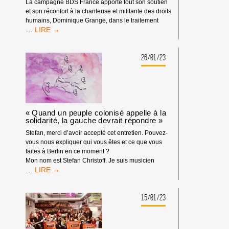
La campagne BDS France apporte tout son soutien
et son réconfort à la chanteuse et militante des droits
humains, Dominique Grange, dans le traitement
SOUTIEN
…
À
DOMINIQUE
GRANGE
26/01/23
ET
TARDI
CONTRE
LA
CENSURE
DES
« Quand un peuple colonisé appelle à la
solidarité, la gauche devrait répondre »
ÉDITIONS
CARLSEN
Stefan, merci d’avoir accepté cet entretien. Pouvez-
vous nous expliquer qui vous êtes et ce que vous
faites à Berlin en ce moment ?
Mon nom est Stefan Christoff. Je suis musicien
<STRONG>« QUAND
…
UN
PEUPLE
COLONISÉ
15/01/23
APPELLE
À
LA