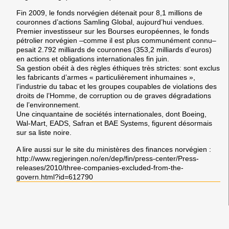
Fin 2009, le fonds norvégien détenait pour 8,1 millions de
couronnes d’actions Samling Global, aujourd’hui vendues.
Premier investisseur sur les Bourses européennes, le fonds
pétrolier norvégien –comme il est plus communément connu–
pesait 2.792 milliards de couronnes (353,2 milliards d’euros)
en actions et obligations internationales fin juin.
Sa gestion obéit à des règles éthiques très strictes: sont exclus
les fabricants d’armes « particulièrement inhumaines »,
l’industrie du tabac et les groupes coupables de violations des
droits de l’Homme, de corruption ou de graves dégradations
de l’environnement.
Une cinquantaine de sociétés internationales, dont Boeing,
Wal-Mart, EADS, Safran et BAE Systems, figurent désormais
sur sa liste noire.
A lire aussi sur le site du ministères des finances norvégien :
http://www.regjeringen.no/en/dep/fin/press-center/Press-
releases/2010/three-companies-excluded-from-the-
govern.html?id=612790