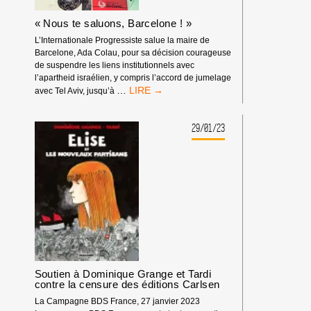
FILM
DE
« Nous te saluons, Barcelone ! »
JÉRUSALEM
L’Internationale Progressiste salue la maire de
ORGANISÉ
Barcelone, Ada Colau, pour sa décision courageuse
PAR
de suspendre les liens institutionnels avec
L’ÉTAT
l’apartheid israélien, y compris l’accord de jumelage
D’APARTHEID
« NOUS
…
avec Tel Aviv, jusqu’à
ISRAÉLIEN
TE
SALUONS,
BARCELONE ! »
29/01/23
Soutien à Dominique Grange et Tardi
contre la censure des éditions Carlsen
La Campagne BDS France, 27 janvier 2023