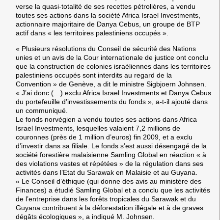
verse la quasi-totalité de ses recettes pétrolières, a vendu
toutes ses actions dans la société Africa Israel Investments,
actionnaire majoritaire de Danya Cebus, un groupe de BTP
actif dans « les territoires palestiniens occupés ».
« Plusieurs résolutions du Conseil de sécurité des Nations
unies et un avis de la Cour internationale de justice ont conclu
que la construction de colonies israéliennes dans les territoires
palestiniens occupés sont interdits au regard de la
Convention » de Genève, a dit le ministre Sigbjoern Johnsen.
« J’ai donc (…) exclu Africa Israel Investments et Danya Cebus
du portefeuille d’investissements du fonds », a-t-il ajouté dans
un communiqué.
Le fonds norvégien a vendu toutes ses actions dans Africa
Israel Investments, lesquelles valaient 7,2 millions de
couronnes (près de 1 million d’euros) fin 2009, et a exclu
d’investir dans sa filiale. Le fonds s’est aussi désengagé de la
société forestière malaisienne Samling Global en réaction « à
des violations vastes et répétées » de la régulation dans ses
activités dans l’Etat du Sarawak en Malaisie et au Guyana.
« Le Conseil d’éthique (qui donne des avis au ministère des
Finances) a étudié Samling Global et a conclu que les activités
de l’entreprise dans les forêts tropicales du Sarawak et du
Guyana contribuent à la déforestation illégale et à de graves
dégâts écologiques », a indiqué M. Johnsen.