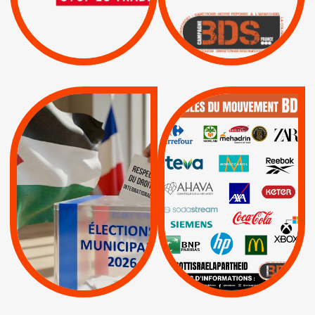
ENTREPRISES
ISRAËL
|
|
Boycott militaire
/
APPELS
SANCTIONS
Lettres d'interpellation
|
|
Actus
Pétitions
QUE BOYCOTTER ?
MUNICIPALES 2026 :
/
JE VOTE POUR LE
BOYCOTT
DÉSINVESTISSEME
RESPECT DU DROIT
|
|
|
Actus
Ahava
INTERNATIONAL EN
|
|
|
AXA
BNP
CAF
PALESTINE
|
|
Carrefour
HP
|
Keter
|
|
APPELS
Actus
|
Livres et brochures
Espaces Sans
Apartheid
|
|
Mehadrin
PUMA
|
Lettres d'interpellation
|
Sodastream
|
Pétitions
Visuels, tracts,
affiches,...