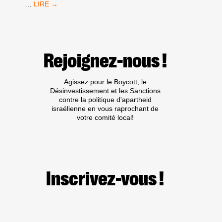
PLUS
…
PALESTINE
DE
100
PERSONNES
AU
RASSEMBLEMENT
Rejoignez-nous !
POUR
UN
MONDE
Agissez pour le Boycott, le
SANS
Désinvestissement et les Sanctions
MURS
contre la politique d'apartheid
À
israélienne en vous raprochant de
PARIS
votre comité local!
LE
09
NOVEMBRE
2022
Inscrivez-vous !