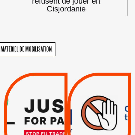
refusent de jouer en
Cisjordanie
MATÉRIEL DE MOBILISATION
VIOLATIONS DES
TREIZIÈME APPEL.
DROITS DE L’HOMME
RESPECT DU DROIT
PAR ISRAËL :
INTERNATIONAL ?
EXIGEONS LA
TRUMP, MACRON :
SUSPENSION
MÊME COMBAT
TOTALE DE
L’ACCORD
|
|
Actus
D’ASSOCIATION UE-
BOYCOTT DES