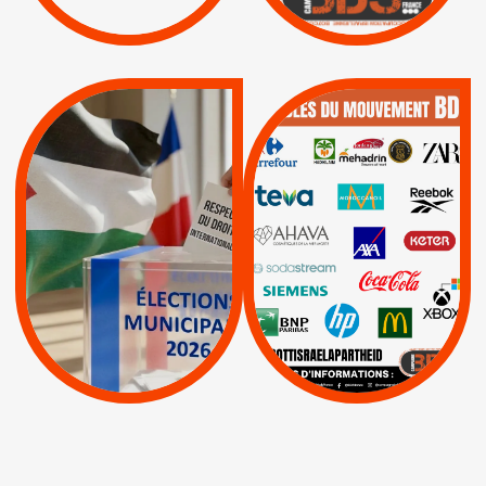
Lettres d'interpellation
|
|
Actus
Pétitions
QUE BOYCOTTER ?
MUNICIPALES 2026 :
/
JE VOTE POUR LE
BOYCOTT
DÉSINVESTISSEME
RESPECT DU DROIT
|
|
|
Actus
Ahava
INTERNATIONAL EN
|
|
|
AXA
BNP
CAF
PALESTINE
|
|
Carrefour
HP
|
Keter
|
|
APPELS
Actus
|
Livres et brochures
Espaces Sans
Apartheid
|
|
Mehadrin
PUMA
|
Lettres d'interpellation
|
Sodastream
|
Pétitions
Visuels, tracts,
affiches,...