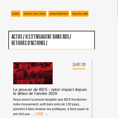
action
monde sans murs
rassemblement
stop the wall
ACTUS
/
ILS S'ENGAGENT DANS BDS
/
RETOURS D'ACTIONS
/
16/07/26
Le pouvoir de BDS : notre impact depuis
le début de l’année 2026
Nous avons la preuve tangible que BDS fonctionne :
notre mouvement, actif dans près de 130 pays,
parvient à faire évoluer les politiques, à faire payer le
LE
…
prix fort aux