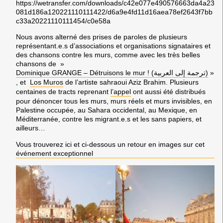
https://wetransfer.com/downloads/c42e077e490576663da4a23
081d186a120221110111422/d6a9e4fd11d16aea78ef2643f7bb
c33a20221110111454/c0e58a
Nous avons alterné des prises de paroles de plusieurs
représentant.e.s d’associations et organisations signataires et
des chansons contre les murs, comme avec les très belles
chansons de »
Dominique GRANGE – Détruisons le mur ! (ترجمة إلى العربية)
»
, et
Los Muros
de l’artiste sahraoui Aziz Brahim. Plusieurs
centaines de tracts reprenant
l’appel
ont aussi été distribués
pour dénoncer tous les murs, murs réels et murs invisibles, en
Palestine occupée, au Sahara occidental, au Mexique, en
Méditerranée, contre les migrant.e.s et les sans papiers, et
ailleurs…
Vous trouverez ici et ci-dessous un retour en images sur cet
événement exceptionnel