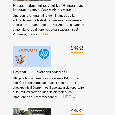
EXCLUE
Rassemblement devant les Rencontres
DES
Économiques d’Aix-en-Provence
COMPÉTITIONS
INTERNATIONALES
Une bonne cinquantaine de militant·es de la
!
solidarité avec la Palestine, venu·es de différents
endroits (nos camarades BDS d’Arles, et d’Avignon
étaient là) et de différentes organisations (BDS
RASSEMBLEMENT
…
Provence, France
DEVANT
LES
RENCONTRES
01/07/26
ÉCONOMIQUES
D’AIX-
EN-
PROVENCE
Boycott HP : matériel syndical
HP gère la maintenance du système BASEL de
contrôle biométrique des Palestinien·nes aux
checkpoints illégaux, il est l’opérateur du répertoire
et fournit les cartes d’identité biométriques
BOYCOTT
…
israéliennes qui font fonctionner
HP
:
MATÉRIEL
01/07/26
SYNDICAL