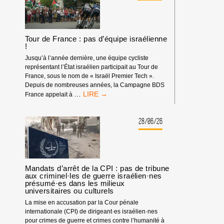
Tour de France : pas d’équipe israélienne
!
Jusqu’à l’année dernière, une équipe cycliste
représentant l’État israélien participait au Tour de
France, sous le nom de « Israël Premier Tech ».
Depuis de nombreuses années, la Campagne BDS
TOUR
…
France appelait à
DE
FRANCE
:
28/06/26
PAS
D’ÉQUIPE
ISRAÉLIENNE
!
Mandats d’arrêt de la CPI : pas de tribune
aux criminel·les de guerre israélien·nes
présumé·es dans les milieux
universitaires ou culturels
La mise en accusation par la Cour pénale
internationale (CPI) de dirigeant·es israélien·nes
pour crimes de guerre et crimes contre l’humanité à