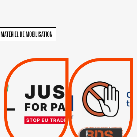
MATÉRIEL DE MOBILISATION
VIOLATIONS DES
TREIZIÈME APPEL.
DROITS DE L’HOMME
RESPECT DU DROIT
PAR ISRAËL :
INTERNATIONAL ?
EXIGEONS LA
TRUMP, MACRON :
SUSPENSION
MÊME COMBAT
TOTALE DE
L’ACCORD
|
|
Actus
D’ASSOCIATION UE-
BOYCOTT DES
ENTREPRISES
ISRAËL
|
|
Boycott militaire
/
APPELS
SANCTIONS