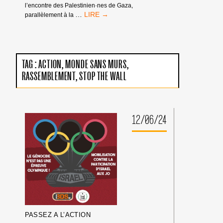
l’encontre des Palestinien·nes de Gaza,
MANDATS
…
parallèlement à la
D’ARRÊT
DE
LA
CPI
:
TAG :
ACTION
MONDE SANS MURS
PAS
RASSEMBLEMENT
STOP THE WALL
DE
TRIBUNE
AUX
CRIMINEL·LES
DE
12/06/24
GUERRE
ISRAÉLIEN·NES
PRÉSUMÉ·ES
DANS
LES
MILIEUX
UNIVERSITAIRES
OU
CULTURELS
PASSEZ A L’ACTION