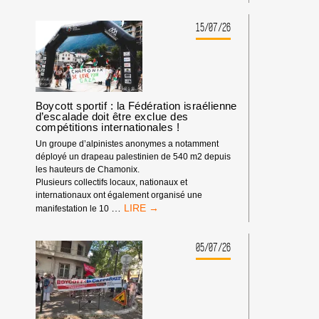
POUVOIR
DE
BDS
15/07/26
:
NOTRE
IMPACT
DEPUIS
LE
DÉBUT
Boycott sportif : la Fédération israélienne
d’escalade doit être exclue des
DE
compétitions internationales !
L’ANNÉE
2026
Un groupe d’alpinistes anonymes a notamment
déployé un drapeau palestinien de 540 m2 depuis
les hauteurs de Chamonix.
Plusieurs collectifs locaux, nationaux et
internationaux ont également organisé une
BOYCOTT
…
manifestation le 10
SPORTIF
:
LA
05/07/26
FÉDÉRATION
ISRAÉLIENNE
D’ESCALADE
DOIT
ÊTRE