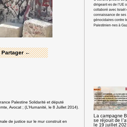
dirigeant·es de l’UE 
collaboré avec Israël
connaissance de ses
génocidaires contre l
 Merci ! →
Palestinien·nes à Ga
 Partager ←
France Palestine Solidarité et député
omte,
Avocat ; (L’Humanité, le 8 Juillet 2014).
La campagne 
se réjouit de l’
nale de justice sur le mur construit en
le 19 juillet 20