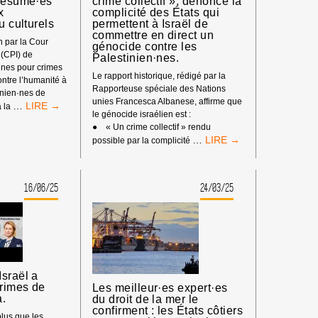
présumé·es
crime collectif », dénonce la
x
complicité des États qui
u culturels
permettent à Israël de
commettre en direct un
n par la Cour
génocide contre les
 (CPI) de
Palestinien·nes.
n·nes pour crimes
Le rapport historique, rédigé par la
ontre l’humanité à
Rapporteuse spéciale des Nations
inien·nes de
unies Francesca Albanese, affirme que
MANDATS
…
à la
le génocide israélien est :
D’ARRÊT
● « Un crime collectif » rendu
DE
UN
…
possible par la complicité
LA
NOUVEAU
CPI
RAPPORT
:
PUBLIÉ
PAS
16/06/25
24/03/25
PAR
DE
L’ONU,
TRIBUNE
INTITULÉ
AUX
«
CRIMINEL·LES
LE
DE
GÉNOCIDE
GUERRE
DE
ISRAÉLIEN·NES
sraël a
GAZA
PRÉSUMÉ·ES
rimes de
Les meilleur·es expert·es
:
DANS
a.
du droit de la mer le
UN
LES
confirment : les États côtiers
lus que les
CRIME