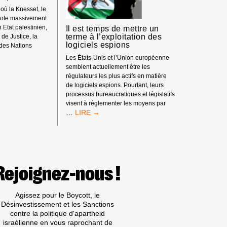
CÔTIERS
où la Knesset, le
ET
 vote massivement
CEUX
n Etat palestinien,
Il est temps de mettre un
QUI
terme à l’exploitation des
 de Justice, la
IMMATRICULENT
logiciels espions
 des Nations
LES
NAVIRES
Les États-Unis et l’Union européenne
NE
(DITS
semblent actuellement être les
« ÉTATS
régulateurs les plus actifs en matière
DU
de logiciels espions. Pourtant, leurs
PAVILLON »)
processus bureaucratiques et législatifs
ONT
visent à réglementer les moyens par
L’OBLIGATION
IL
…
DE
EST
CÉ
CESSER
TEMPS
DE
DE
SE
METTRE
RENDRE
UN
COMPLICES
TERME
Rejoignez-nous !
DE
À
TRANSFERTS
L’EXPLOITATION
MARITIMES
DES
Agissez pour le Boycott, le
ILLÉGAUX
LOGICIELS
Désinvestissement et les Sanctions
AU
ESPIONS
contre la politique d'apartheid
PROFIT
israélienne en vous raprochant de