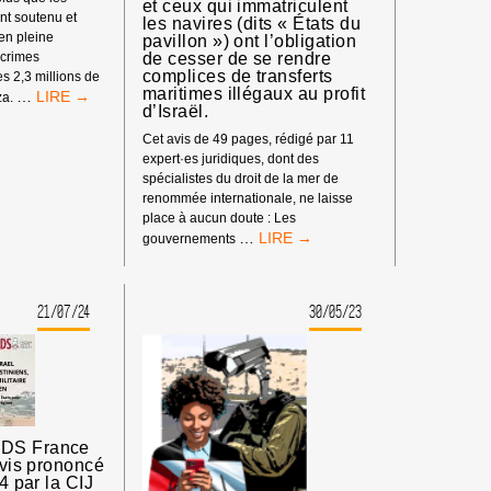
et ceux qui immatriculent
MILIEUX
ont soutenu et
COLLECTIF
les navires (dits « États du
UNIVERSITAIRES
 en pleine
»,
pavillon ») ont l’obligation
OU
de cesser de se rendre
 crimes
DÉNONCE
CULTURELS
complices de transferts
es 2,3 millions de
LA
maritimes illégaux au profit
L’UE
…
COMPLICITÉ
za.
d’Israël.
ADMET
DES
QU’ISRAËL
ÉTATS
Cet avis de 49 pages, rédigé par 11
A
QUI
expert·es juridiques, dont des
COMMIS
PERMETTENT
spécialistes du droit de la mer de
« DES
À
renommée internationale, ne laisse
CRIMES
ISRAËL
place à aucun doute : Les
DE
LES
DE
…
gouvernements
GUERRE »
MEILLEUR·ES
COMMETTRE
À
EXPERT·ES
EN
GAZA.
DU
DIRECT
21/07/24
30/05/23
DROIT
UN
DE
GÉNOCIDE
LA
CONTRE
MER
LES
LE
PALESTINIEN·NES.
CONFIRMENT
:
BDS France
LES
avis prononcé
ÉTATS
24 par la CIJ