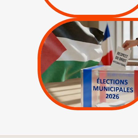
/
APPELS
SANCTIONS
|
|
Actus
Pétitions
MUNICIPALES 2026 :
JE VOTE POUR LE
RESPECT DU DROIT
INTERNATIONAL EN
PALESTINE
|
|
APPELS
Actus
Espaces Sans
Apartheid
|
Lettres d'interpellation
|
Pétitions