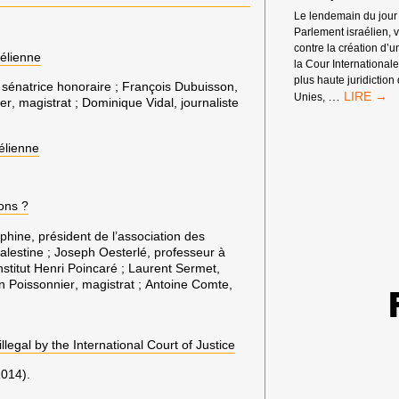
Le lendemain du jour 
Parlement israélien,
contre la création d’u
aélienne
la Cour Internationale
plus haute juridiction
, sénatrice honoraire ;
François Dubuisson
,
LA
…
Unies,
ier
, magistrat ;
Dominique Vidal
, journaliste
CAMPAG
BDS
FRANCE
aélienne
SE
RÉJOUIT
DE
ions ?
L’AVIS
PRONON
uphine, président de l’association des
LE
Palestine ;
Joseph Oesterlé
, professeur à
19
institut Henri Poincaré ;
Laurent Sermet
,
JUILLET
in Poissonnier
, magistrat ;
Antoine Comte
,
2024
PAR
LA
CIJ
llegal by the International Court of Justice
2014).