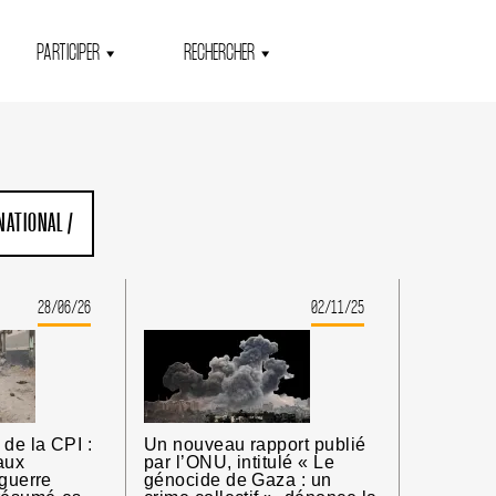
PARTICIPER
RECHERCHER
RNATIONAL
/
28/06/26
02/11/25
 de la CPI :
Un nouveau rapport publié
aux
par l’ONU, intitulé « Le
 guerre
génocide de Gaza : un