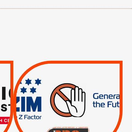
TREIZIÈME APPEL.
RESPECT DU DROIT
INTERNATIONAL ?
TRUMP, MACRON :
MÊME COMBAT
|
|
Actus
BOYCOTT DES
ENTREPRISES
|
|
Boycott militaire