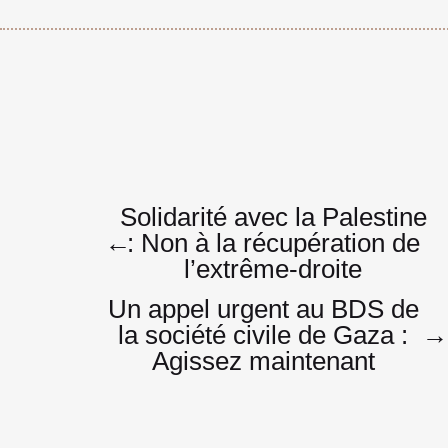
Navigatio
Solidarité avec la Palestine
←
: Non à la récupération de
l’extrême-droite
de
Un appel urgent au BDS de
la société civile de Gaza :
→
Agissez maintenant
l’article