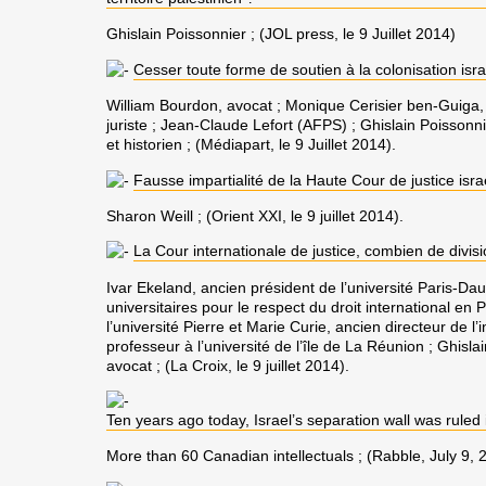
Ghislain Poissonnier
; (JOL press, le 9 Juillet 2014)
Cesser toute forme de soutien à la colonisation isr
William Bourdon
, avocat ;
Monique Cerisier ben-Guiga
juriste ;
Jean-Claude Lefort
(AFPS) ;
Ghislain Poissonn
et historien ; (Médiapart, le 9 Juillet 2014).
Fausse impartialité de la Haute Cour de justice isr
Sharon Weill
; (Orient XXI, le 9 juillet 2014).
La Cour internationale de justice, combien de divis
Ivar Ekeland
, ancien président de l’université Paris-Da
universitaires pour le respect du droit international en 
l’université Pierre et Marie Curie, ancien directeur de l’
professeur à l’université de l’île de La Réunion ;
Ghisla
avocat ; (La Croix, le 9 juillet 2014).
Ten years ago today, Israel’s separation wall was ruled i
More than 60 Canadian intellectuals
; (Rabble, July 9, 