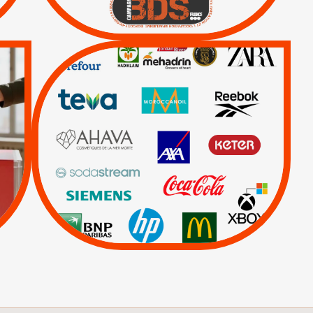
Lettres d'interpellation
QUE BOYCOTTER ?
/
BOYCOTT
DÉSINVESTISSEMENT
|
|
|
Actus
Ahava
|
|
|
AXA
BNP
CAF
|
|
Carrefour
HP
|
Keter
|
Livres et brochures
|
|
Mehadrin
PUMA
|
Sodastream
Visuels, tracts,
affiches,...