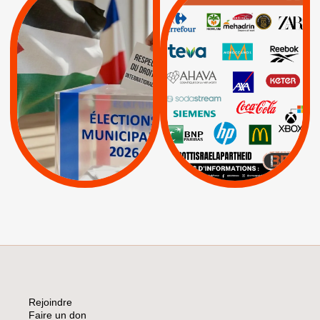
MUNICIPALES 2026 :
/
JE VOTE POUR LE
BOYCOTT
DÉSINVESTISSEME
RESPECT DU DROIT
|
|
|
Actus
Ahava
INTERNATIONAL EN
|
|
|
AXA
BNP
CAF
PALESTINE
|
|
Carrefour
HP
|
Keter
|
|
APPELS
Actus
|
Livres et brochures
Espaces Sans
Apartheid
|
|
Mehadrin
PUMA
|
Lettres d'interpellation
|
Sodastream
|
Pétitions
Visuels, tracts,
affiches,...
Rejoindre
Faire un don