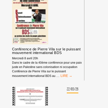
D’ÉCHANGE
DE
LA
CAMPAGNE
BDS
FRANCE
Conférence de Pierre Vila sur le puissant
mouvement international BDS
Mercredi 8 avril 20h
Dans le cadre de la 40ème conférence pour une paix
juste en Palestine sans colonisation ni occupation
Conférence de Pierre Vila sur le puissant
CONFÉRENCE
…
mouvement international BDS au
DE
PIERRE
VILA
22/03/26
SUR
LE
PUISSANT
MOUVEMENT