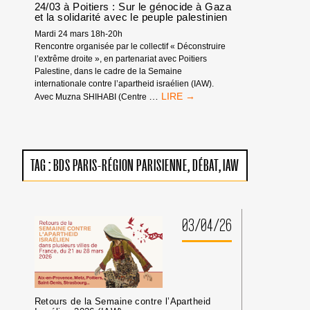
24/03 à Poitiers : Sur le génocide à Gaza
INTERNATIONAL
et la solidarité avec le peuple palestinien
BDS
Mardi 24 mars 18h-20h
Rencontre organisée par le collectif « Déconstruire
l’extrême droite », en partenariat avec Poitiers
Palestine, dans le cadre de la Semaine
internationale contre l’apartheid israélien (IAW).
24/03
…
Avec Muzna SHIHABI (Centre
À
POITIERS
:
SUR
LE
TAG :
BDS PARIS-RÉGION PARISIENNE
DÉBAT
IAW
GÉNOCIDE
À
GAZA
ET
LA
03/04/26
SOLIDARITÉ
AVEC
LE
PEUPLE
PALESTINIEN
Retours de la Semaine contre l’Apartheid