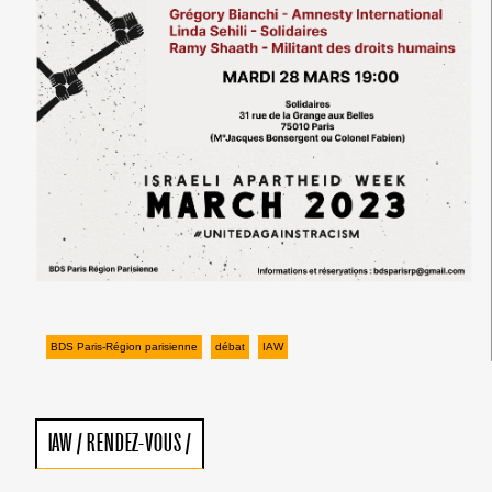
BDS Paris-Région parisienne
débat
IAW
IAW
/
RENDEZ-VOUS
/