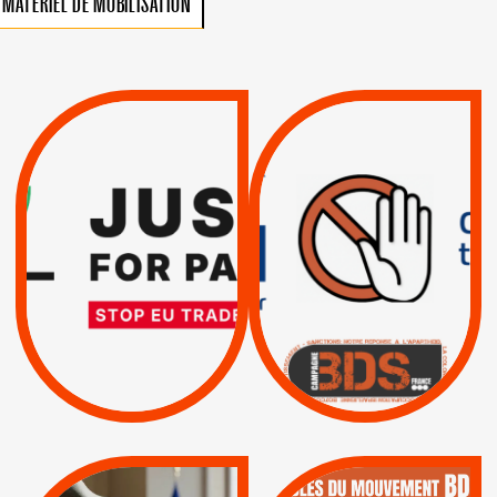
MATÉRIEL DE MOBILISATION
VIOLATIONS DES
TREIZIÈME APPEL.
DROITS DE L’HOMME
RESPECT DU DROIT
PAR ISRAËL :
INTERNATIONAL ?
EXIGEONS LA
TRUMP, MACRON :
SUSPENSION
MÊME COMBAT
TOTALE DE
L’ACCORD
|
|
Actus
D’ASSOCIATION UE-
BOYCOTT DES
ENTREPRISES
ISRAËL
|
|
Boycott militaire
/
APPELS
SANCTIONS
Lettres d'interpellation
|
|
Actus
Pétitions
QUE BOYCOTTER ?