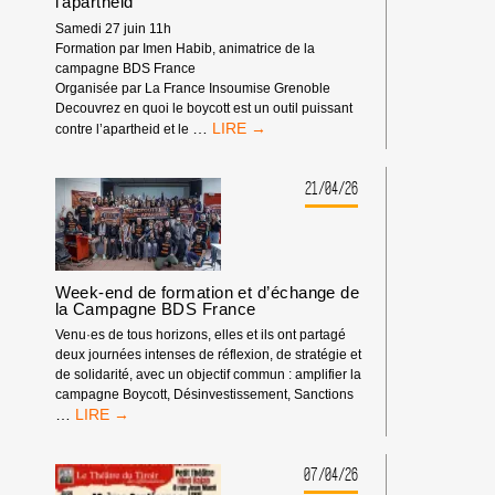
l’apartheid
Samedi 27 juin 11h
Formation par Imen Habib, animatrice de la
campagne BDS France
Organisée par La France Insoumise Grenoble
Decouvrez en quoi le boycott est un outil puissant
BOYCOTT,
…
contre l’apartheid et le
UN
OUTIL
PUISSANT
21/04/26
CONTRE
L’APARTHEID
Week-end de formation et d’échange de
la Campagne BDS France
Venu·es de tous horizons, elles et ils ont partagé
deux journées intenses de réflexion, de stratégie et
de solidarité, avec un objectif commun : amplifier la
campagne Boycott, Désinvestissement, Sanctions
WEEK-
…
END
DE
FORMATION
07/04/26
ET