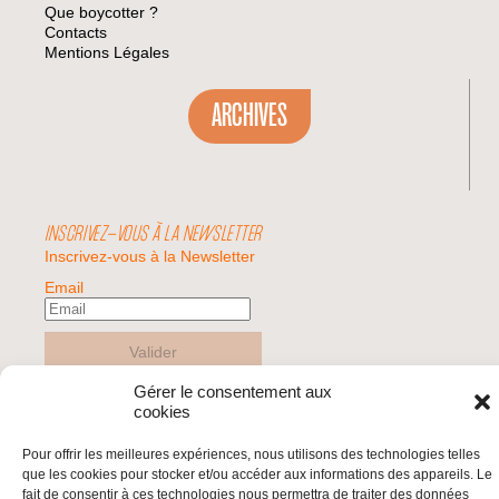
Que boycotter ?
Contacts
Mentions Légales
ARCHIVES
INSCRIVEZ-VOUS À LA NEWSLETTER
Inscrivez-vous à la Newsletter
Email
Valider
Gérer le consentement aux
cookies
© 2026 | BDS France | Boycott Désinvestissement Sanctions, la réponse
citoyenne et non-violente à l'impunité d'Israël |
Pour offrir les meilleures expériences, nous utilisons des technologies telles
que les cookies pour stocker et/ou accéder aux informations des appareils. Le
fait de consentir à ces technologies nous permettra de traiter des données