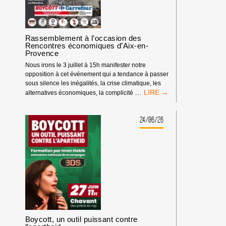
Rassemblement à l’occasion des
Rencontres économiques d’Aix-en-
Provence
Nous irons le 3 juillet à 15h manifester notre
opposition à cet événement qui a tendance à passer
sous silence les inégalités, la crise climatique, les
RASSEMBLEMENT
…
alternatives économiques, la complicité
À
L’OCCASION
DES
24/06/26
RENCONTRES
ÉCONOMIQUES
D’AIX-
EN-
PROVENCE
Boycott, un outil puissant contre