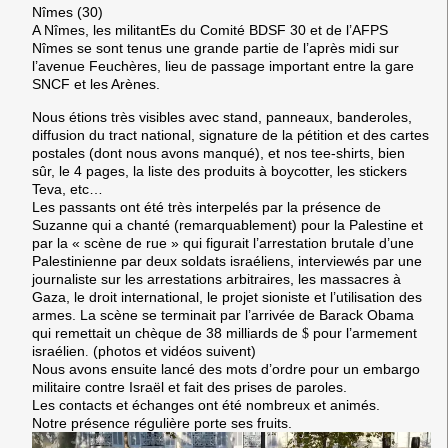
Nîmes (30)
A Nîmes, les militantEs du Comité BDSF 30 et de l’AFPS
Nîmes se sont tenus une grande partie de l’après midi sur
l’avenue Feuchères, lieu de passage important entre la gare
SNCF et les Arènes.
Nous étions très visibles avec stand, panneaux, banderoles,
diffusion du tract national, signature de la pétition et des cartes
postales (dont nous avons manqué), et nos tee-shirts, bien
sûr, le 4 pages, la liste des produits à boycotter, les stickers
Teva, etc…
Les passants ont été très interpelés par la présence de
Suzanne qui a chanté (remarquablement) pour la Palestine et
par la « scène de rue » qui figurait l’arrestation brutale d’une
Palestinienne par deux soldats israéliens, interviewés par une
journaliste sur les arrestations arbitraires, les massacres à
Gaza, le droit international, le projet sioniste et l’utilisation des
armes. La scène se terminait par l’arrivée de Barack Obama
qui remettait un chèque de 38 milliards de
$
pour l’armement
israélien
.
(photos et vidéos suivent)
Nous avons ensuite lancé des mots d’ordre pour un embargo
militaire contre Israël et fait des prises de paroles.
Les contacts et échanges ont été nombreux et animés.
Notre présence régulière porte ses fruits.