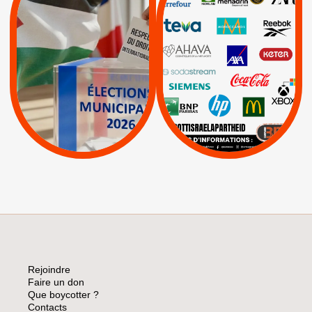
RESPECT DU DROIT
|
|
|
Actus
Ahava
INTERNATIONAL EN
|
|
|
AXA
BNP
CAF
PALESTINE
|
|
Carrefour
HP
|
Keter
|
|
APPELS
Actus
|
Livres et brochures
Espaces Sans
Apartheid
|
|
Mehadrin
PUMA
|
Lettres d'interpellation
|
Sodastream
|
Pétitions
Visuels, tracts,
affiches,...
Rejoindre
Faire un don
Que boycotter ?
Contacts