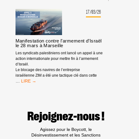
SEPTIÈME
APPEL
:
17/03/26
CAMPAGNE
CONTRE
ZIM
Manifestation contre l’armement d’Israël
le 28 mars à Marseille
Les syndicats palestiniens ont lancé un appel à une
action internationale pour mettre fin à l’armement
d’Israël.
Le blocage des navires de l’entreprise
israélienne ZIM a été une tactique clé dans cette
MANIFESTATION
…
CONTRE
L’ARMEMENT
D’ISRAËL
LE
28
Rejoignez-nous !
MARS
À
MARSEILLE
Agissez pour le Boycott, le
Désinvestissement et les Sanctions