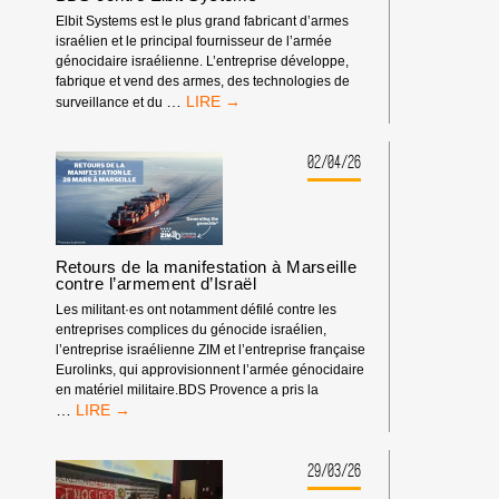
!
Elbit Systems est le plus grand fabricant d’armes
israélien et le principal fournisseur de l’armée
génocidaire israélienne. L’entreprise développe,
fabrique et vend des armes, des technologies de
STOP
…
surveillance et du
À
L’APPROVISIONNEMENT
GÉNOCIDAIRE
02/04/26
:
PARTICIPEZ
À
LA
SEMAINE
Retours de la manifestation à Marseille
MONDIALE
contre l’armement d’Israël
D’ACTION
Les militant·es ont notamment défilé contre les
BDS
entreprises complices du génocide israélien,
CONTRE
l’entreprise israélienne ZIM et l’entreprise française
ELBIT
Eurolinks, qui approvisionnent l’armée génocidaire
SYSTEMS
en matériel militaire.BDS Provence a pris la
RETOURS
…
DE
LA
MANIFESTATION
29/03/26
À