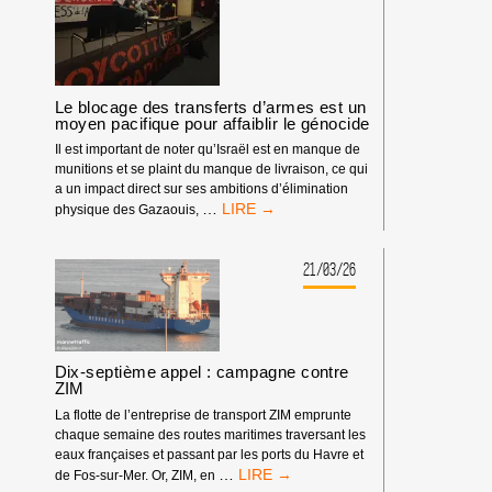
MARSEILLE
CONTRE
L’ARMEMENT
D’ISRAËL
Le blocage des transferts d’armes est un
moyen pacifique pour affaiblir le génocide
Il est important de noter qu’Israël est en manque de
munitions et se plaint du manque de livraison, ce qui
a un impact direct sur ses ambitions d’élimination
LE
…
physique des Gazaouis,
BLOCAGE
DES
TRANSFERTS
21/03/26
D’ARMES
EST
UN
MOYEN
PACIFIQUE
Dix-septième appel : campagne contre
POUR
ZIM
AFFAIBLIR
La flotte de l’entreprise de transport ZIM emprunte
LE
chaque semaine des routes maritimes traversant les
GÉNOCIDE
eaux françaises et passant par les ports du Havre et
DIX-
…
de Fos-sur-Mer. Or, ZIM, en