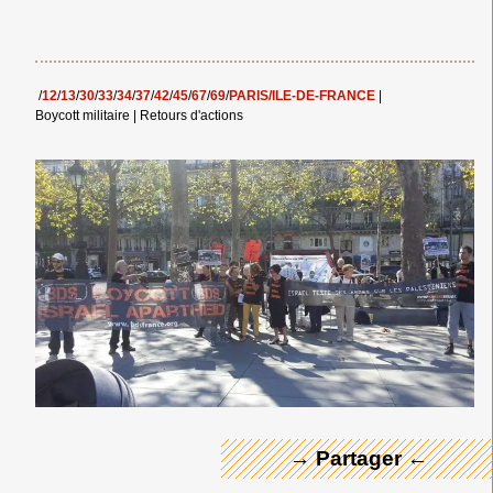
/
12
/
13
/
30
/
33
/
34
/
37
/
42
/
45
/
67
/
69
/
PARIS/ILE-DE-FRANCE
|
Boycott militaire
|
Retours d'actions
← Merci ! →
→ Partager ←