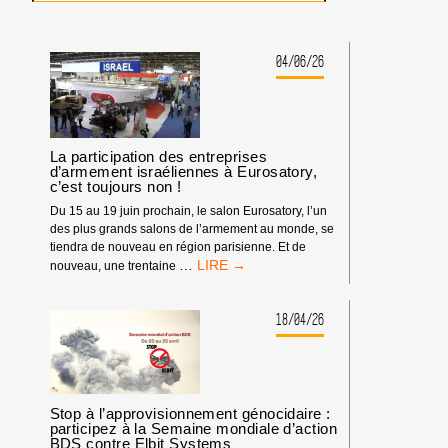
04/06/26
La participation des entreprises
d’armement israéliennes à Eurosatory,
c’est toujours non !
Du 15 au 19 juin prochain, le salon Eurosatory, l’un
des plus grands salons de l’armement au monde, se
tiendra de nouveau en région parisienne. Et de
LA
…
nouveau, une trentaine
PARTICIPATION
DES
ENTREPRISES
18/04/26
D’ARMEMENT
ISRAÉLIENNES
À
EUROSATORY,
C’EST
Stop à l’approvisionnement génocidaire :
TOUJOURS
participez à la Semaine mondiale d’action
BDS contre Elbit Systems
NON