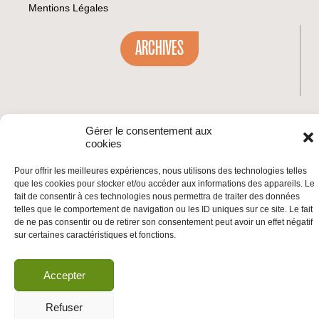
Mentions Légales
ARCHIVES
INSCRIVEZ-VOUS À LA NEWSLETTER
Gérer le consentement aux
Inscrivez-vous à la Newsletter
cookies
Email
Pour offrir les meilleures expériences, nous utilisons des technologies telles
que les cookies pour stocker et/ou accéder aux informations des appareils. Le
fait de consentir à ces technologies nous permettra de traiter des données
Valider
telles que le comportement de navigation ou les ID uniques sur ce site. Le fait
de ne pas consentir ou de retirer son consentement peut avoir un effet négatif
sur certaines caractéristiques et fonctions.
© 2026 | BDS France | Boycott Désinvestissement Sanctions, la réponse
citoyenne et non-violente à l'impunité d'Israël |
Accepter
Refuser