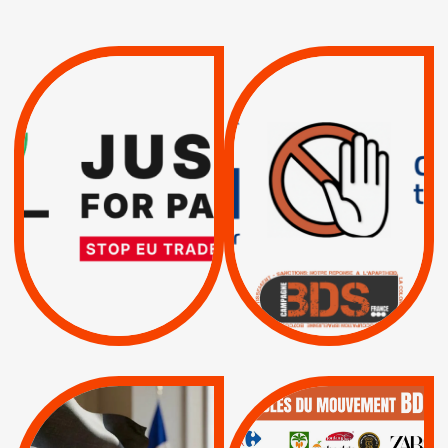
VIOLATIONS DES
TREIZIÈME APPEL.
DROITS DE L’HOMME
RESPECT DU DROIT
PAR ISRAËL :
INTERNATIONAL ?
EXIGEONS LA
TRUMP, MACRON :
SUSPENSION
MÊME COMBAT
TOTALE DE
L’ACCORD
|
|
Actus
D’ASSOCIATION UE-
BOYCOTT DES
ENTREPRISES
ISRAËL
|
|
Boycott militaire
/
APPELS
SANCTIONS
Lettres d'interpellation
|
|
Actus
Pétitions
QUE BOYCOTTER ?
MUNICIPALES 2026 :
/
JE VOTE POUR LE
BOYCOTT
DÉSINVESTISSEME