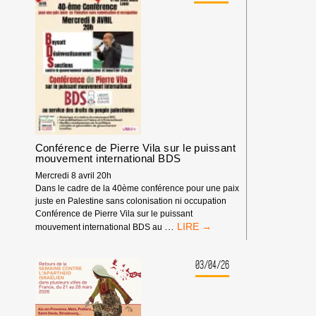
ET
D’ÉCHANGE
DE
LA
CAMPAGNE
BDS
FRANCE
Conférence de Pierre Vila sur le puissant
mouvement international BDS
Mercredi 8 avril 20h
Dans le cadre de la 40ème conférence pour une paix
juste en Palestine sans colonisation ni occupation
Conférence de Pierre Vila sur le puissant
CONFÉRENCE
…
mouvement international BDS au
DE
PIERRE
VILA
03/04/26
SUR
LE
PUISSANT
MOUVEMENT