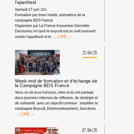
l’apartheid
Samedi 27 juin 11h
Formation par Imen Habib, animatrice de la
campagne BDS France
Organisée par La France Insoumise Grenoble
Decouvrez en quoi le boycott est un outil puissant
BOYCOTT,
…
contre l’apartheid et le
UN
OUTIL
PUISSANT
21/04/26
CONTRE
L’APARTHEID
Week-end de formation et d’échange de
la Campagne BDS France
Venu·es de tous horizons, elles et ils ont partagé
deux journées intenses de réflexion, de stratégie et
de solidarité, avec un objectif commun : amplifier la
campagne Boycott, Désinvestissement, Sanctions
WEEK-
…
END
DE
FORMATION
07/04/26