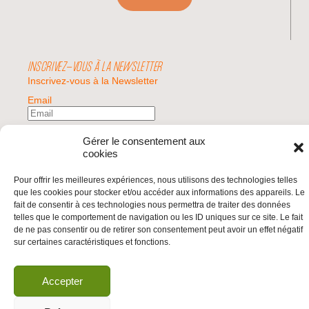
INSCRIVEZ-VOUS À LA NEWSLETTER
Inscrivez-vous à la Newsletter
Email
Valider
Gérer le consentement aux
cookies
Pour offrir les meilleures expériences, nous utilisons des technologies telles
© 2026 | BDS France | Boycott Désinvestissement Sanctions, la réponse
que les cookies pour stocker et/ou accéder aux informations des appareils. Le
citoyenne et non-violente à l'impunité d'Israël |
fait de consentir à ces technologies nous permettra de traiter des données
telles que le comportement de navigation ou les ID uniques sur ce site. Le fait
de ne pas consentir ou de retirer son consentement peut avoir un effet négatif
sur certaines caractéristiques et fonctions.
Accepter