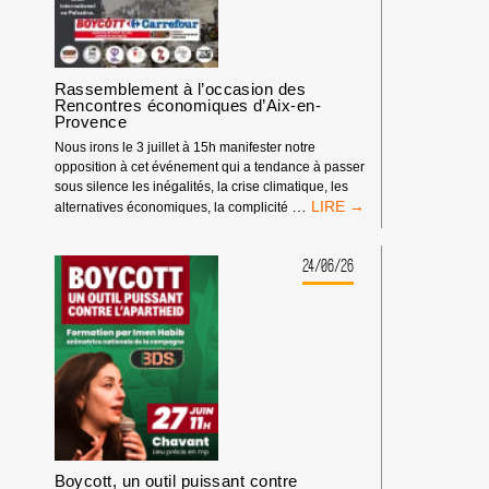
Rassemblement à l’occasion des
Rencontres économiques d’Aix-en-
Provence
Nous irons le 3 juillet à 15h manifester notre
opposition à cet événement qui a tendance à passer
sous silence les inégalités, la crise climatique, les
RASSEMBLEMENT
…
alternatives économiques, la complicité
À
L’OCCASION
DES
24/06/26
RENCONTRES
ÉCONOMIQUES
D’AIX-
EN-
PROVENCE
Boycott, un outil puissant contre