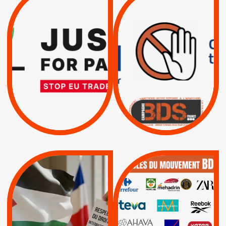
TREIZIÈME APPEL.
DROITS DE L’HOMME
RESPECT DU DROIT
PAR ISRAËL :
INTERNATIONAL ?
EXIGEONS LA
TRUMP, MACRON :
SUSPENSION
MÊME COMBAT
TOTALE DE
L’ACCORD
|
|
Actus
D’ASSOCIATION UE-
BOYCOTT DES
ENTREPRISES
ISRAËL
|
|
Boycott militaire
/
APPELS
SANCTIONS
Lettres d'interpellation
|
|
Actus
Pétitions
QUE BOYCOTTER ?
MUNICIPALES 2026 :
/
JE VOTE POUR LE
BOYCOTT
DÉSINVESTISSEME
RESPECT DU DROIT
|
|
|
Actus
Ahava
INTERNATIONAL EN
|
|
|
AXA
BNP
CAF
PALESTINE
|
|
Carrefour
HP