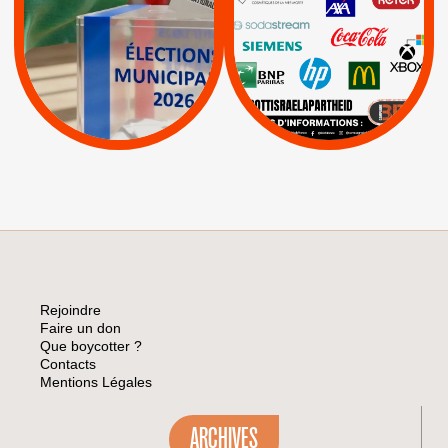
|
Keter
|
|
APPELS
Actus
|
Livres et brochures
Espaces Sans
Apartheid
|
|
Mehadrin
PUMA
|
Lettres d'interpellation
|
Sodastream
|
Pétitions
Visuels, tracts,
affiches,...
Rejoindre
Faire un don
Que boycotter ?
Contacts
Mentions Légales
ARCHIVES