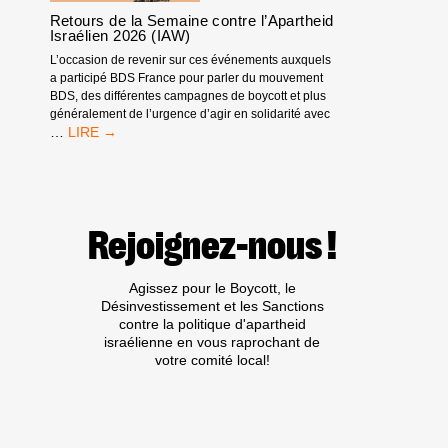
INTERNATIONAL
Retours de la Semaine contre l’Apartheid
BDS
Israélien 2026 (IAW)
L’occasion de revenir sur ces événements auxquels
a participé BDS France pour parler du mouvement
BDS, des différentes campagnes de boycott et plus
généralement de l’urgence d’agir en solidarité avec
RETOURS
…
DE
LA
SEMAINE
CONTRE
L’APARTHEID
Rejoignez-nous !
ISRAÉLIEN
2026
(IAW)
Agissez pour le Boycott, le
Désinvestissement et les Sanctions
contre la politique d'apartheid
israélienne en vous raprochant de
votre comité local!