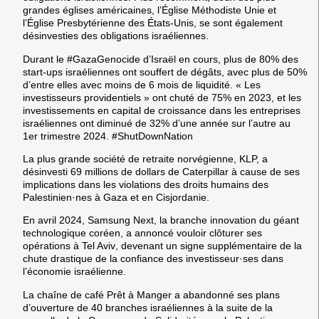
grandes églises américaines, l’
Église Méthodiste Unie
et
l’
Église Presbytérienne des États-Unis
, se sont également
désinvesties des obligations israéliennes.
Durant le #GazaGenocide d’Israël en cours, plus de
80% des
start-ups israéliennes ont souffert de dégâts
, avec plus de 50%
d’entre elles avec moins de 6 mois de liquidité. « Les
investisseurs providentiels » ont chuté de 75% en 2023, et les
investissements en capital de croissance dans les entreprises
israéliennes ont diminué de 32%
d’une année sur l’autre au
1er trimestre 2024. #ShutDownNation
La plus grande société de retraite norvégienne, KLP, a
désinvesti 69 millions de dollars de Caterpillar
à cause de ses
implications dans les violations des droits humains des
Palestinien·nes à Gaza et en Cisjordanie.
En avril 2024,
Samsung Next
, la branche innovation du géant
technologique coréen, a annoncé
vouloir clôturer ses
opérations à Tel Aviv
, devenant un signe supplémentaire de la
chute drastique de la confiance des investisseur·ses dans
l’économie israélienne.
La chaîne de café
Prêt à Manger a abandonné ses plans
d’ouverture de 40 branches israéliennes
à la suite de la