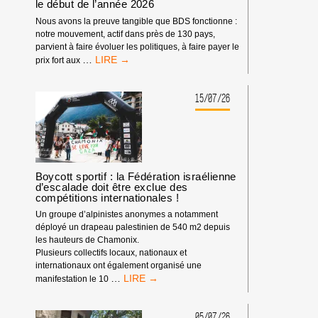
le début de l’année 2026
Nous avons la preuve tangible que BDS fonctionne :
notre mouvement, actif dans près de 130 pays,
parvient à faire évoluer les politiques, à faire payer le
LE
…
prix fort aux
POUVOIR
DE
BDS
15/07/26
:
NOTRE
IMPACT
DEPUIS
LE
DÉBUT
Boycott sportif : la Fédération israélienne
d’escalade doit être exclue des
DE
compétitions internationales !
L’ANNÉE
2026
Un groupe d’alpinistes anonymes a notamment
déployé un drapeau palestinien de 540 m2 depuis
les hauteurs de Chamonix.
Plusieurs collectifs locaux, nationaux et
internationaux ont également organisé une
BOYCOTT
…
manifestation le 10
SPORTIF
:
LA
05/07/26