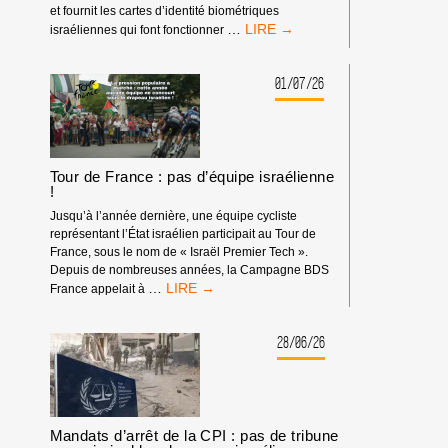
et fournit les cartes d’identité biométriques
BOYCOTT
…
israéliennes qui font fonctionner
HP
:
MATÉRIEL
01/07/26
SYNDICAL
Tour de France : pas d’équipe israélienne
!
Jusqu’à l’année dernière, une équipe cycliste
représentant l’État israélien participait au Tour de
France, sous le nom de « Israël Premier Tech ».
Depuis de nombreuses années, la Campagne BDS
TOUR
…
France appelait à
DE
FRANCE
:
28/06/26
PAS
D’ÉQUIPE
ISRAÉLIENNE
!
Mandats d’arrêt de la CPI : pas de tribune