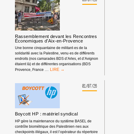
FÉDÉRATION
ISRAÉLIENNE
D’ESCALADE
DOIT
ÊTRE
EXCLUE
Rassemblement devant les Rencontres
DES
Économiques d’Aix-en-Provence
COMPÉTITIONS
INTERNATIONALES
Une bonne cinquantaine de militant·es de la
!
solidarité avec la Palestine, venu·es de différents
endroits (nos camarades BDS d’Arles, et d’Avignon
étaient là) et de différentes organisations (BDS
RASSEMBLEMENT
…
Provence, France
DEVANT
LES
RENCONTRES
01/07/26
ÉCONOMIQUES
D’AIX-
EN-
PROVENCE
Boycott HP : matériel syndical
HP gère la maintenance du système BASEL de
contrôle biométrique des Palestinien·nes aux
checkpoints illégaux, il est l’opérateur du répertoire