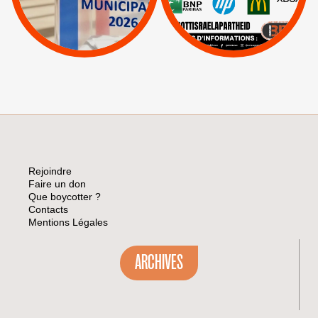
|
Lettres d'interpellation
|
Sodastream
|
Pétitions
Visuels, tracts,
affiches,...
Rejoindre
Faire un don
Que boycotter ?
Contacts
Mentions Légales
ARCHIVES