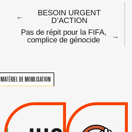
Navigation
BESOIN URGENT
de
←
D’ACTION
l’article
Pas de répit pour la FIFA,
→
complice de génocide
MATÉRIEL DE MOBILISATION
VIOLATIONS DES
TREIZIÈME APPEL.
DROITS DE L’HOMME
RESPECT DU DROIT
PAR ISRAËL :
INTERNATIONAL ?
EXIGEONS LA