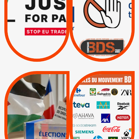
TRUMP, MACRON :
SUSPENSION
MÊME COMBAT
TOTALE DE
L’ACCORD
|
|
Actus
D’ASSOCIATION UE-
BOYCOTT DES
ENTREPRISES
ISRAËL
|
|
Boycott militaire
/
APPELS
SANCTIONS
Lettres d'interpellation
|
|
Actus
Pétitions
QUE BOYCOTTER ?
MUNICIPALES 2026 :
/
JE VOTE POUR LE
BOYCOTT
DÉSINVESTISSEME
RESPECT DU DROIT
|
|
|
Actus
Ahava
INTERNATIONAL EN
|
|
|
AXA
BNP
CAF
PALESTINE
|
|
Carrefour
HP
|
Keter
|
|
APPELS
Actus
|
Livres et brochures
Espaces Sans
Apartheid
|
|
Mehadrin
PUMA