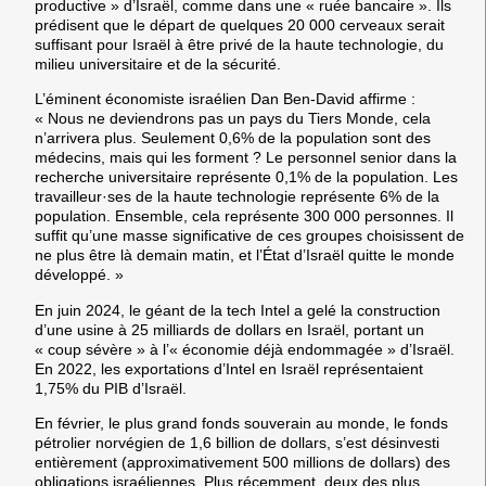
productive » d’Israël, comme dans une « ruée bancaire ». Ils
prédisent que l
e départ de quelques 20 000 cerveaux serait
suffisant pour Israël à être privé de la haute technologie, du
milieu universitaire et de la sécurité
.
L’éminent économiste israélien Dan Ben-David affirme :
« Nous ne deviendrons pas un pays du Tiers Monde, cela
n’arrivera plus. Seulement 0,6% de la population sont des
médecins, mais qui les forment ? Le personnel senior dans la
recherche universitaire représente 0,1% de la population. Les
travailleur·ses de la haute technologie représente 6% de la
population. Ensemble, cela représente 300 000 personnes. Il
suffit qu’une masse significative de ces groupes choisissent de
ne plus être là demain matin, et l’État d’Israël quitte le monde
développé. »
En juin 2024, le géant de la tech
Intel a gelé la construction
d’une usine à 25 milliards de dollars en Israël
, portant un
« coup sévère » à l’« économie déjà endommagée » d’Israël.
En 2022, les exportations d’Intel en Israël représentaient
1,75% du PIB d’Israël.
En février, le plus grand fonds souverain au monde,
le fonds
pétrolier norvégien de 1,6 billion de dollars, s’est désinvesti
entièrement (approximativement 500 millions de dollars) des
obligations israéliennes
. Plus récemment, deux des plus