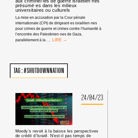
aux criminel·les de guerre israélien·nes
présumé·es dans les milieux
universitaires ou culturels
La mise en accusation par la Cour pénale
internationale (CPI) de dirigeant·es israélien·nes
pour crimes de guerre et crimes contre l’humanité à
l’encontre des Palestinien·nes de Gaza,
MANDATS
…
parallèlement à la
D’ARRÊT
DE
LA
CPI
:
TAG :
#SHUTDOWNNATION
PAS
DE
TRIBUNE
AUX
CRIMINEL·LES
24/04/23
DE
GUERRE
ISRAÉLIEN·NES
PRÉSUMÉ·ES
DANS
LES
Moody’s revoit à la baisse les perspectives
MILIEUX
de crédit d’Israël. N’est-il pas temps de