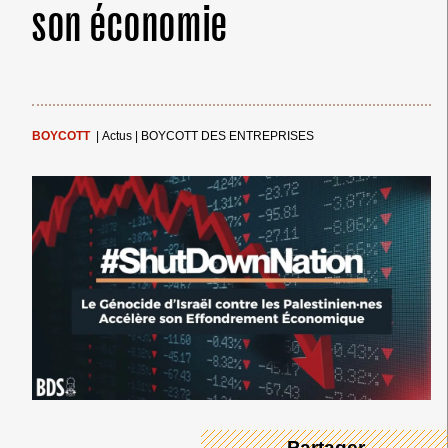
son économie
BOYCOTT
|
Actus
|
BOYCOTT DES ENTREPRISES
← Merci ! →
→ Partager ←