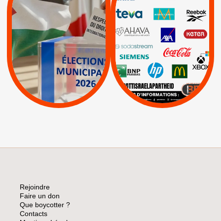
RESPECT DU DROIT
|
|
|
Actus
Ahava
INTERNATIONAL EN
|
|
|
AXA
BNP
CAF
PALESTINE
|
|
Carrefour
HP
|
Keter
|
|
APPELS
Actus
|
Livres et brochures
Espaces Sans
Apartheid
|
|
Mehadrin
PUMA
|
Lettres d'interpellation
|
Sodastream
|
Pétitions
Visuels, tracts,
affiches,...
Rejoindre
Faire un don
Que boycotter ?
Contacts