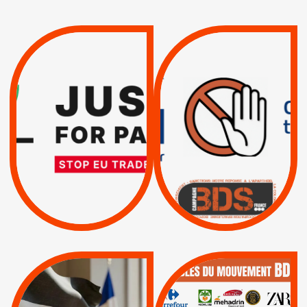
VIOLATIONS DES
TREIZIÈME APPEL.
DROITS DE L’HOMME
RESPECT DU DROIT
PAR ISRAËL :
INTERNATIONAL ?
EXIGEONS LA
TRUMP, MACRON :
SUSPENSION
MÊME COMBAT
TOTALE DE
L’ACCORD
|
|
Actus
D’ASSOCIATION UE-
BOYCOTT DES
ENTREPRISES
ISRAËL
|
|
Boycott militaire
/
APPELS
SANCTIONS
Lettres d'interpellation
|
|
Actus
Pétitions
QUE BOYCOTTER ?
MUNICIPALES 2026 :
/
JE VOTE POUR LE
BOYCOTT
DÉSINVESTISSEME