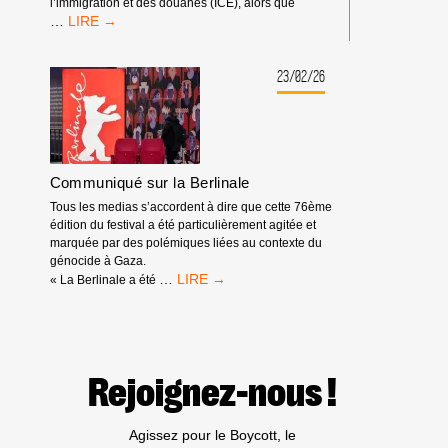
l’immigration et des douanes (ICE), alors que
SPOTIFY
…
EST
DÉMASQUÉ
:
23/02/26
IL
TIRE
PROFIT
DE
L’APARTHEID,
Communiqué sur la Berlinale
DU
GÉNOCIDE
Tous les medias s’accordent à dire que cette 76ème
ET
édition du festival a été particulièrement agitée et
DES
marquée par des polémiques liées au contexte du
EXPULSIONS
génocide à Gaza.
RACISTES
COMMUNIQUÉ
…
« La Berlinale a été
SUR
LA
BERLINALE
Rejoignez-nous !
Agissez pour le Boycott, le