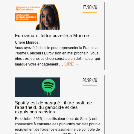
POUR
LE
17/03/26
PROGRÈS
HUMAIN,
PARTENAIRE
DE
FESTIVALS
Eurovision : lettre ouverte à Monroe
Chère Monroe,
Vous avez été choisie pour représenter la France au
70ème Concours Eurovision en mai prochain. Vous
êtes très jeune, ce choix constitue un défi majeur qui
EUROVISION
…
marque votre engagement
:
LETTRE
OUVERTE
26/02/26
À
MONROE
Spotify est démasqué : il tire profit de
l’apartheid, du génocide et des
expulsions racistes
En octobre 2025, les utilisateur·rices de Spotify ont
commencé à entendre des publicités racistes pour le
recrutement de l’agence étasunienne de contrôle de