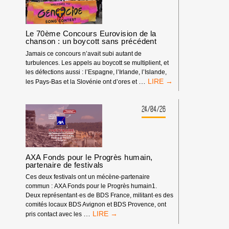
D’APARTHEID
GÉNOCIDAIRE
À
LA
Le 70ème Concours Eurovision de la
TV
chanson : un boycott sans précédent
POUR
Jamais ce concours n’avait subi autant de
LE
turbulences. Les appels au boycott se multiplient, et
CONCOURS
les défections aussi : l’Espagne, l’Irlande, l’Islande,
EUROVISION
LE
…
les Pays-Bas et la Slovénie ont d’ores et
DE
70ÈME
LA
CONCOURS
CHANSON
EUROVISION
24/04/26
2026
DE
!
LA
CHANSON
:
UN
AXA Fonds pour le Progrès humain,
BOYCOTT
partenaire de festivals
SANS
Ces deux festivals ont un mécène-partenaire
PRÉCÉDENT
commun : AXA Fonds pour le Progrès humain1.
Deux représentant·es de BDS France, militant·es des
comités locaux BDS Avignon et BDS Provence, ont
AXA
…
pris contact avec les
FONDS