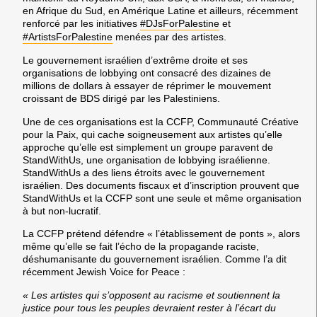
en Afrique du Sud, en Amérique Latine et ailleurs, récemment
renforcé par les initiatives
#DJsForPalestine
et
#ArtistsForPalestine
menées par des artistes.
Le gouvernement israélien d’extrême droite et ses
organisations de lobbying ont consacré des dizaines de
millions de dollars à
essayer de réprimer
le mouvement
croissant de BDS dirigé par les Palestiniens.
Une de ces organisations est la CCFP, Communauté Créative
pour la Paix, qui cache soigneusement aux artistes qu’elle
approche qu’elle est simplement un groupe paravent de
StandWithUs, une organisation de lobbying israélienne.
StandWithUs a des liens étroits
avec le gouvernement
israélien
. Des documents fiscaux et d’inscription prouvent que
StandWithUs et la CCFP sont une seule et même organisation
à but non-lucratif.
La CCFP prétend défendre « l’établissement de ponts », alors
même qu’elle se fait l’écho de la propagande
raciste,
déshumanisante
du gouvernement israélien. Comme l’a dit
récemment Jewish Voice for Peace :
« Les artistes qui s’opposent au racisme et soutiennent la
justice pour tous les peuples devraient rester à l’écart du