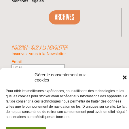
Mentions Légales
ARCHIVES
INSCRIVEZ-VOUS À LA NEWSLETTER
Inscrivez-vous à la Newsletter
Email
Gérer le consentement aux
Valider
cookies
Pour offrir les meilleures expériences, nous utilisons des technologies telles
que les cookies pour stocker et/ou accéder aux informations des appareils. Le
© 2026 | BDS France | Boycott Désinvestissement Sanctions, la réponse
fait de consentir à ces technologies nous permettra de traiter des données
citoyenne et non-violente à l'impunité d'Israël |
telles que le comportement de navigation ou les ID uniques sur ce site. Le fait
de ne pas consentir ou de retirer son consentement peut avoir un effet négatif
sur certaines caractéristiques et fonctions.